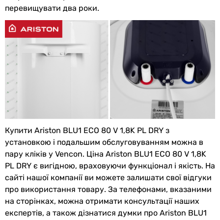
перевищувати два роки.
Висота
758 мм
Ширина
450 мм
Глибина
470 мм
Колір
білий
Вага
20.5 кг
Габарити в упаковці
Купити Ariston BLU1 ECO 80 V 1,8K PL DRY з
установкою і подальшим обслуговуванням можна в
Висота в
770 мм
пару кліків у Vencon. Ціна Ariston BLU1 ECO 80 V 1,8K
упаковці
PL DRY є вигідною, враховуючи функціонал і якість. На
Ширина в
460 мм
сайті нашої компанії ви можете залишати свої відгуки
упаковці
про використання товару. За телефонами, вказаними
на сторінках, можна отримати консультації наших
Глибина в
550 мм
експертів, а також дізнатися думки про Ariston BLU1