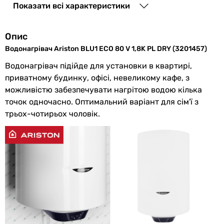
Показати всі характеристики
води
Максимальна
80 °C
Опис
температура
Водонагрівач Ariston BLU1 ECO 80 V 1,8K PL DRY (3201457)
нагріву
Водонагрівач підійде для установки в квартирі,
Встановлення
вертикальна
приватному будинку, офісі, невеликому кафе, з
можливістю забезпечувати нагрітою водою кілька
точок одночасно. Оптимальний варіант для сім'ї з
Монтаж
настінний
трьох-чотирьох чоловік.
Підключення
знизу
води
Особливості та
smart режим
,
функції
антибактеріальний захист,
регулювання температури
Діаметр
1/2 ″
підключення