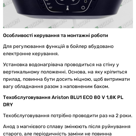
Подача
напірний
води
Робочий тиск
8 бар
Особливості керування та монтажні роботи
Тип бойлера
електричний
Для регулювання функцій в бойлер вбудовано
Виробництво
Італія
електронне керування.
Установка водонагрівача проводиться на стіну у
EAN
5414849823600
вертикальному положенні. Основа, на яку кріпиться
прилад, повинна бути досить міцною, щоб витримати
Енергоефективність
вагу обладнання разом з наповненим баком.
Клас
B
Техобслуговування Ariston BLU1 ECO 80 V 1,8K PL
енергоефективності
DRY
Тепловтрати
1.35 квт⋅г/24г
Техобслуговування потрібно проводити раз на 2 роки.
Анод з магнієвого сплаву змінюють після руйнування
Фізичні характеристики
старого, але періодичність заміни не повинна