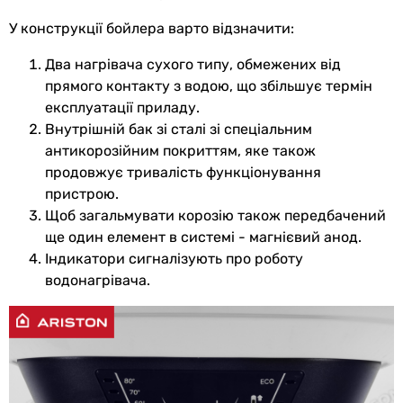
Матеріал
метал
У конструкції бойлера варто відзначити:
корпусу
Два нагрівача сухого типу, обмежених від
Товщина
18.5 мм
прямого контакту з водою, що збільшує термін
теплоізоляції
експлуатації приладу.
Внутрішній бак зі сталі зі спеціальним
Матеріал
пінополіуретан
антикорозійним покриттям, яке також
теплоізоляції
продовжує тривалість функціонування
Матеріал
сталь з покриттям
пристрою.
внутрішнього
Щоб загальмувати корозію також передбачений
бака
ще один елемент в системі - магнієвий анод.
Індикатори сигналізують про роботу
Покриття
емаль
водонагрівача.
внутрішнього
бака
Тип
магнієвний (пасивний) анод
анода