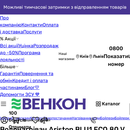
Можливі тимчасові затримки з відправленням товарів
Про
компанію
Контакти
Оплата
і доставка
Послуги
% Акції
Всі акції
Уцінка
Розпродаж
0800
до -50%
Програма
Наші
Показати
Київ
Львів
лояльності
магазини
номер
Більше
Гарантія
Повернення та
обмін
Кредит і оплата
частинами
Блог
💛
Допомогти ЗСУ 💙
Каталог
100
Інтернет-магазин
Каталог
Водопостачання
Нагрівання води
Бойлери
Бойлери 
бонусів
Кошик порожній
Отримати
Водонагрівач Ariston BLU1 ECO 80 V