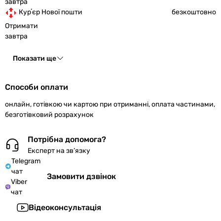
завтра
Курʼєр Нової пошти
безкоштовно
Отримати
завтра
Показати ще
Способи оплати
онлайн, готівкою чи картою при отриманні, оплата частинами,
безготівковий розрахунок
Потрібна допомога?
Експерт на зв’язку
Telegram
чат
Замовити дзвінок
Viber
чат
Відеоконсультація