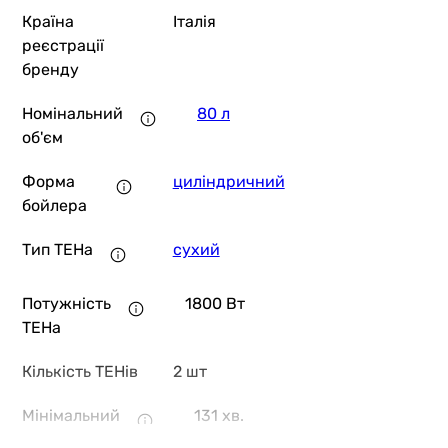
Країна
Італія
реєстрації
бренду
Номінальний
80 л
об'єм
Форма
циліндричний
бойлера
Тип ТЕНа
сухий
Потужність
1800 Вт
ТЕНа
Кількість ТЕНів
2 шт
Мінімальний
131 хв.
час нагріву