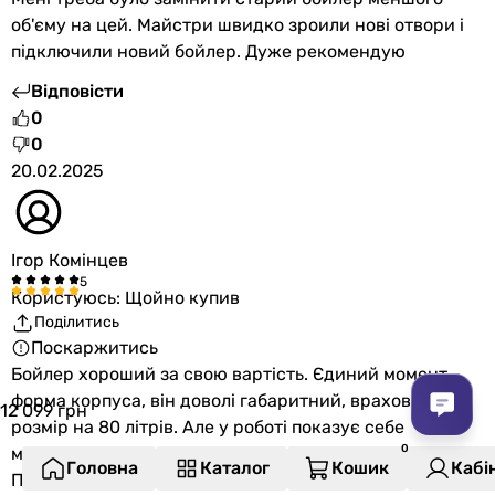
об'єму на цей. Майстри швидко зроили нові отвори і
підключили новий бойлер. Дуже рекомендую
Відповісти
0
0
20.02.2025
Ігор Комінцев
Користуюсь: Щойно купив
Поділитись
Поскаржитись
Бойлер хороший за свою вартість. Єдиний момент -
форма корпуса, він доволі габаритний, враховуючи
12 099
грн
розмір на 80 літрів. Але у роботі показує себе
молодцем. Кріплення підійшли від минулого бойлера.
Головна
Каталог
Кошик
Кабі
Підключення і налаштування роботи пройшли легко