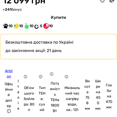
12 099 грн
+
241
бонус
Купити
10
10
10
5
10
Безкоштовна доставка
по Україні
до закінчення акції:
21 день
Arist
on
І
Ви
Ши
Поту
Офіц
Гли
т
сот
ри
Об'єм
Тип
Мінімаль
жніст
ійни
би
а
а
на
цього
ТЕН
ний час
ь
й
на
л
75
45
бойле
а:
нагріву
ТЕНа
дил
470
і
8
0
ра: 80
сух
води,
1800
ер
мм
я
мм
мм
л
ий
хв.: 131
Вт