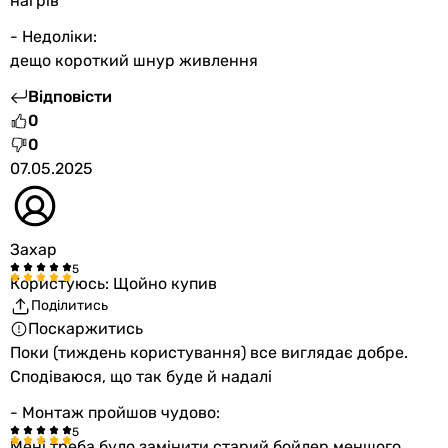
нагрів
- Недоліки:
дещо короткий шнур живлення
Відповісти
0
0
07.05.2025
Захар
Користуюсь: Щойно купив
Поділитись
Поскаржитись
Поки (тиждень користування) все виглядає добре.
Сподіваюся, що так буде й надалі
- Монтаж пройшов чудово:
Мені треба було замінити старий бойлер меншого