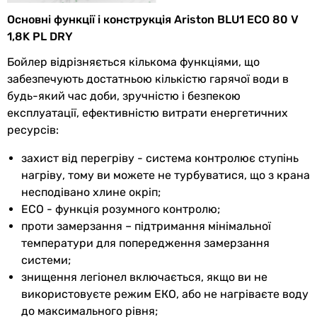
Основні функції і конструкція Ariston BLU1 ECO 80 V
Додатково
індикатор роботи, захист від
1,8K PL DRY
легіонел
Бойлер відрізняється кількома функціями, що
Управління
електронне
, сенсорне
забезпечують достатньою кількістю гарячої води в
будь-який час доби, зручністю і безпекою
експлуатації, ефективністю витрати енергетичних
Комплектація
інструкція з експлуатації,
ресурсів:
запобіжний клапан, кнопка вкл/
вимк, магнієвий анод,
захист від перегріву - система контролює ступінь
монтажна планка, кабель з
нагріву, тому ви можете не турбуватися, що з крана
вилкою
несподівано хлине окріп;
ЕСО - функція розумного контролю;
Регулятор
зовнішній
проти замерзання – підтримання мінімальної
температури
температури для попередження замерзання
системи;
Електроживлення
230В
знищення легіонел включається, якщо ви не
Клас захисту
IPX3
використовуєте режим ЕКО, або не нагріваєте воду
до максимального рівня;