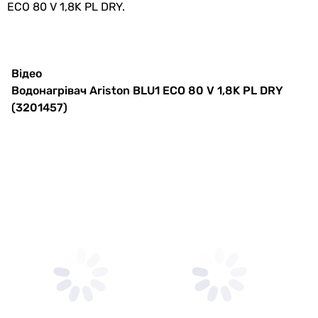
упаковці
ECO 80 V 1,8K PL DRY.
Вага в упаковці
22.85 кг
Гарантія
Відео
Водонагрівач Ariston BLU1 ECO 80 V 1,8K PL DRY
Примітка
Докладні рекомендації з
(3201457)
технічного обслуговування (ТО)
і за термінами заміни анода
містяться в гарантійному талоні
або в інструкції з експлуатації. У
разі недотримання зазначених
правил, гарантійні зобов'язання
не підтримуються сервісним
центром.
Гарантія на бак
84 міс.
Сервісне
1 раз в 2 роки
обслуговування