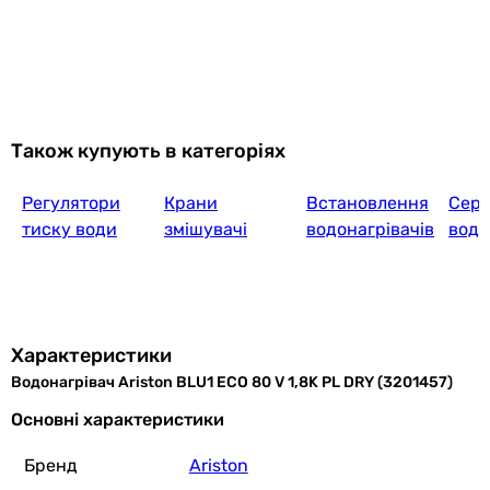
Також купують в категоріях
Регулятори
Крани
Встановлення
Серв
тиску води
змішувачі
водонагрівачів
водо
Характеристики
Водонагрівач Ariston BLU1 ECO 80 V 1,8K PL DRY (3201457)
Основні характеристики
Бренд
Ariston