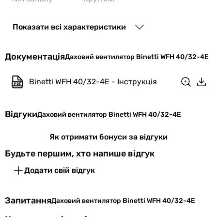
Споживана
163 Вт
Показати всі характеристики
потужність
Клас захисту
IPX4
Документація
Даховий вентилятор Binetti WFH 40/32-4E
Мінімальна
-30 °C
Binetti WFH 40/32-4E - Інструкція
температура
Максимальна
70 °C
Відгуки
Даховий вентилятор Binetti WFH 40/32-4E
температура
Як отримати бонуси за відгуки
Швидкість
1320 об/хв
обертання
Будьте першим, хто напише відгук
Додати свій відгук
Фізичні характеристики
Діаметр
250 мм
Запитання
Даховий вентилятор Binetti WFH 40/32-4E