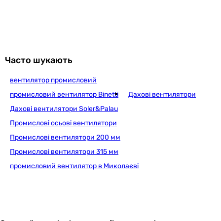
Виробництво
Китай
Китай
Китай
Китай
Часто шукають
Монтаж
вентилятор промисловий
даховий
даховий
промисловий вентилятор Binetti
Дахові вентилятори
даховий
Дахові вентилятори Soler&Palau
даховий
Промислові осьові вентилятори
Вид
Промислові вентилятори 200 мм
для агресивних середовищ
для агресивних середовищ
Промислові вентилятори 315 мм
для агресивних середовищ
промисловий вентилятор в Миколаєві
для агресивних середовищ
Рівень шуму
64 дБ
74 дБ