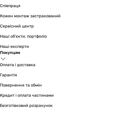
118 Вт
Співпраця
471 Вт
279 Вт
Кожен монтаж застрахований
Клас захисту
Сервісний центр
IPX4
IPX4
Наші об'єкти, портфоліо
IPX4
IPX4
Наші експерти
Мінімальна температура
Покупцям
-30 °C
-30 °C
Оплата і доставка
-30 °C
Гарантія
-30 °C
Максимальна температура
Повернення та обмін
70 °C
60 °C
Кредит і оплата частинами
40 °C
Безготівковий розрахунок
60 °C
Швидкість обертання