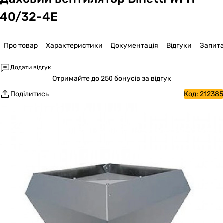
40/32-4E
Про товар
Характеристики
Документація
Відгуки
Запит
Додати відгук
Отримайте
до 250 бонусів за відгук
Поділитись
Код:
212385