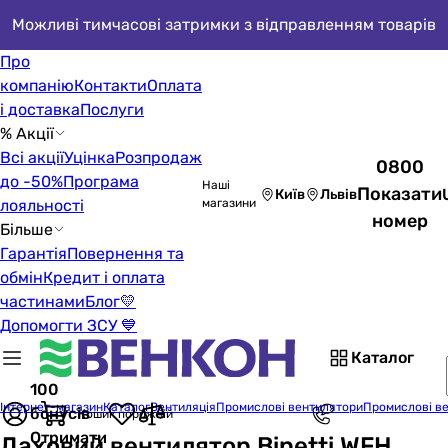
Можливі тимчасові затримки з відправленням товарів
Про
компанію
Контакти
Оплата
і доставка
Послуги
% Акції
Всі акції
Уцінка
Розпродаж
0800
до -50%
Програма
Наші
Показати
Київ
Львів
лояльності
магазини
номер
Більше
Гарантія
Повернення та
обмін
Кредит і оплата
частинами
Блог
💛
Допомогти ЗСУ 💙
Каталог
100
Інтернет-магазин
Каталог
Вентиляція
Промислові вентилятори
Промислові ве
бонусів
Кошик порожній
Отримати
Даховий вентилятор Binetti WFH