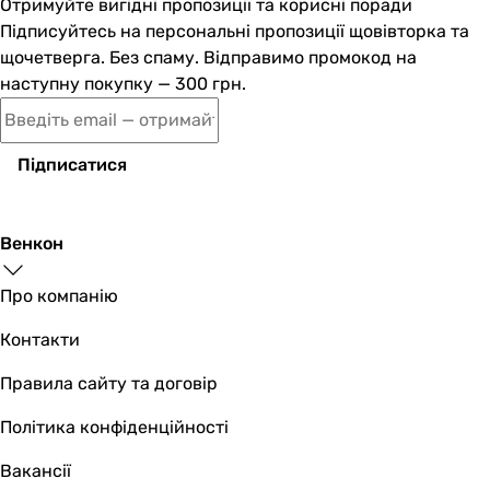
74 дБ
Отримуйте вигідні пропозиції та корисні поради
76 дБ
Підписуйтесь на персональні пропозиції щовівторка та
Електроживлення
щочетверга. Без спаму. Відправимо промокод на
230В
наступну покупку — 300 грн.
230В
230В
400В
Підписатися
Витрата повітря
1645 м³/год
810 м³/год
Венкон
3750 м³/год
2675 м³/год
Про компанію
Тип каналу
Контакти
круглий
круглий
Правила сайту та договір
круглий
круглий
Політика конфіденційності
Споживана потужність
Вакансії
163 Вт