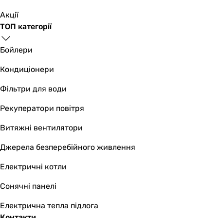
435 мм
435 мм
Акції
Глибина
ТОП категорії
580 мм
365 мм
Бойлери
780 мм
Кондиціонери
780 мм
Вага
Фільтри для води
17.4 кг
6.4 кг
Рекуператори повітря
29.8 кг
Витяжні вентилятори
30.4 кг
Гарантія
Джерела безперебійного живлення
Гарантія
24 міс.
Електричні котли
24 міс.
Сонячні панелі
24 міс.
24 міс.
Електрична тепла підлога
Контакти