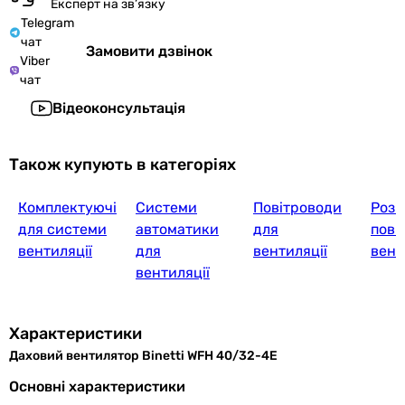
Експерт на зв’язку
Telegram
чат
Замовити дзвінок
Viber
чат
Відеоконсультація
Також купують в категоріях
Комплектуючі
Системи
Повітроводи
Розп
для системи
автоматики
для
пові
вентиляції
для
вентиляції
вент
вентиляції
Характеристики
Даховий вентилятор Binetti WFH 40/32-4E
Основні характеристики