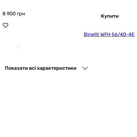
8 900
грн
Купити
Binetti WFH 56/40-4E
28 703
грн
Купити
Показати всі характеристики
Binetti WFH 56/35-4D
25 365
грн
Купити
Основні характеристики