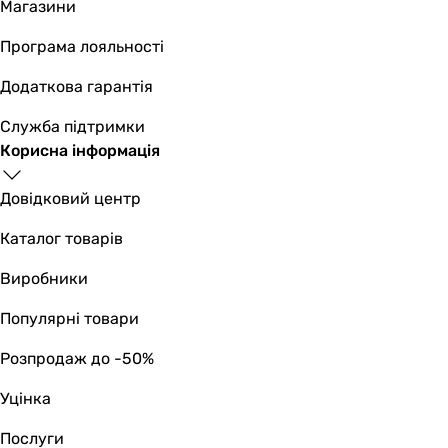
Магазини
1320 об/хв
2530 об/хв
Програма лояльності
1330 об/хв
Додаткова гарантія
1280 об/хв
Фізичні характеристики
Служба підтримки
Діаметр
Корисна інформація
250 мм
250 мм
Довідковий центр
250 мм
250 мм
Каталог товарів
Ширина
Виробники
580 мм
365 мм
Популярні товари
780 мм
780 мм
Розпродаж до -50%
Висота
Уцінка
350 мм
170 мм
Послуги