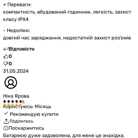
-
+ Переваги:
IP54
компактність, вбудований годинник, легкість, захист
-
класу IPX4
-
Тип конектора
- Недоліки:
USB-A, Micro USB
довгий час заряджання, недостатній захист роз'ємів
Micro USB
Відповісти
USB-A
0
USB-A, USB-C
0
Micro USB
31.05.2024
USB-A
DC, USB-A, USB-C
DC, USB-A, USB-C
Ніка Ярова
-
-
Користуюсь: Місяць
-
Рекомендую купити
Сумісний з
Поділитись
-
Поскаржитись
-
Батареєю дуже задоволена, для мене це знахідка.