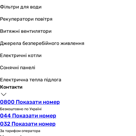
Габарити в упаковці
Фільтри для води
Висота в упаковці
-
Рекуператори повітря
-
Витяжні вентилятори
148 мм
66.04 мм
Джерела безперебійного живлення
-
40 мм
Електричні котли
40 мм
Сонячні панелі
370 мм
560 мм
Електрична тепла підлога
15 мм
Контакти
20 мм
Ширина в упаковці
0800 Показати номер
-
Безкоштовно по Україні
-
044 Показати номер
153 мм
032 Показати номер
553.72 мм
За тарифом оператора
-