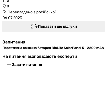
0
без акумулятора
0
-
Перекладено з російської
без акумулятора
06.07.2023
Ємність акумулятора
2200 mА⋅h
Показати ще відгуки
-
-
Запитання
-
Портативна сонячна батарея BioLite SolarPanel 5+ 2200 mAh
-
-
На питання відповідають експерти
-
Задати питання
-
-
-
-
Потужність акумулятора
8 Вт
-
-