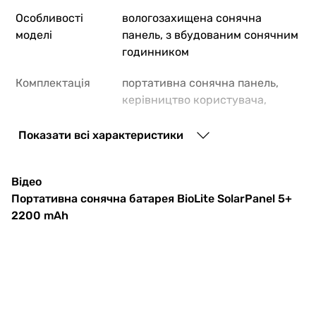
Особливості
вологозахищена сонячна
моделі
панель, з вбудованим сонячним
годинником
31 500
грн
Купити
Комплектація
портативна сонячна панель,
керівництво користувача,
EnerSo
гарантійний талон
Показати всі характеристики
Виробництво
США
Робоча напруга
5 В
Відео
13 999
грн
К
на акумулятори
Портативна сонячна батарея BioLite SolarPanel 5+
2200 mAh
Максимальна
5 В
EnerSo
напруга DC
системи
Клас захисту
IPX4
19 999
грн
К