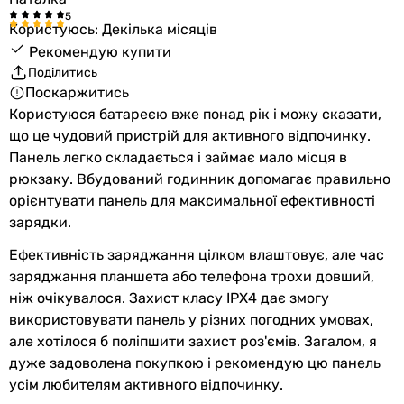
5 В
Користуюсь: Декілька місяців
5 В
Рекомендую купити
18 В
Поділитись
5 В
Поскаржитись
5 В
Користуюся батареєю вже понад рік і можу сказати,
18 В
що це чудовий пристрій для активного відпочинку.
18 В
Панель легко складається і займає мало місця в
-
рюкзаку. Вбудований годинник допомагає правильно
19 В
орієнтувати панель для максимальної ефективності
19 В
зарядки.
Клас захисту
IPX4
Ефективність заряджання цілком влаштовує, але час
-
заряджання планшета або телефона трохи довший,
IPX4
ніж очікувалося. Захист класу IPX4 дає змогу
IP65
використовувати панель у різних погодних умовах,
-
але хотілося б поліпшити захист роз'ємів. Загалом, я
IPX4
дуже задоволена покупкою і рекомендую цю панель
IP67
усім любителям активного відпочинку.