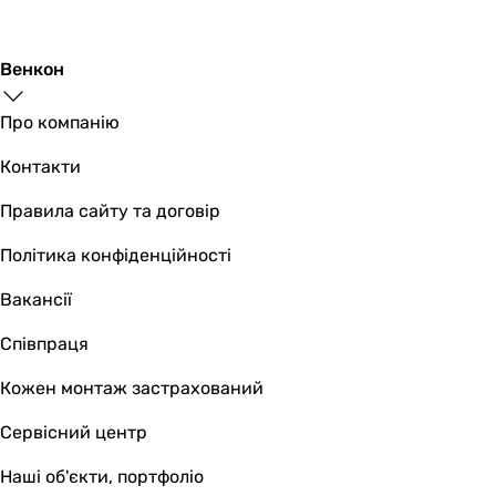
5 мм
115 мм
5 мм
Венкон
1291 мм
35 мм
Про компанію
64 мм
Контакти
15 мм
5 мм
Правила сайту та договір
Вага
0.39 кг
Політика конфіденційності
0.2 кг
Вакансії
0.36 кг
4.69 кг
Співпраця
0.2 кг
0.56 кг
Кожен монтаж застрахований
2.5 кг
Сервісний центр
4.6 кг
28 кг
Наші об'єкти, портфоліо
2.2 кг