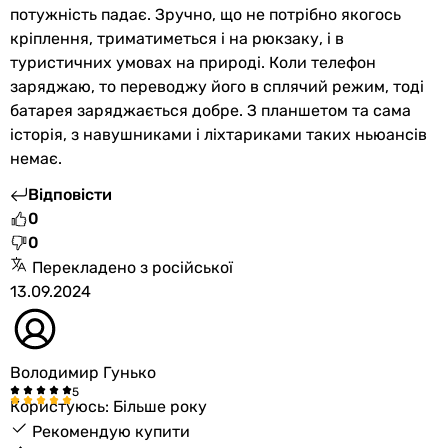
потужність падає. Зручно, що не потрібно якогось
складна сонячна панель, вологозахищена сонячна панел
кріплення, триматиметься і на рюкзаку, і в
складна сонячна панель, з підтримкою Quick Charge 3.0,
туристичних умовах на природі. Коли телефон
складна сонячна панель, з підтримкою Quick Charge 3.0
заряджаю, то переводжу його в сплячий режим, тоді
складна сонячна панель
батарея заряджається добре. З планшетом та сама
складна сонячна панель, з підтримкою USB Power Delive
історія, з навушниками і ліхтариками таких ньюансів
складна сонячна панель, з підтримкою USB Power Delive
немає.
Комплектація
портативна сонячна панель, керівництво користувача, г
Відповісти
-
0
карабіни, портативна сонячна панель, керівництво кори
0
портативна сонячна панель, керівництво користувача, г
Перекладено з російської
інструкція, гарантійний талон
13.09.2024
чохол
портативна сонячна панель, керівництво користувача
3 перехідника-адаптера, кабель DC, карабіни, портатив
Володимир Гунько
портативна сонячна панель, керівництво користувача, г
портативна сонячна панель
Користуюсь: Більше року
портативна сонячна панель
Рекомендую купити