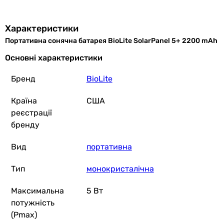
1 199
грн
Купити
Характеристики
Портативна сонячна батарея BioLite SolarPanel 5+ 2200 mAh
LogicPow
Основні характеристики
Бренд
BioLite
Країна
США
4 495
грн
Ку
реєстрації
бренду
Bresser Mobile Solar Charger 120 Watt USB D
Вид
портативна
Тип
монокристалічна
10 099
грн
Купити
Максимальна
5 Вт
потужність
(Pmax)
ПромАвтоматика Вінниця Ba