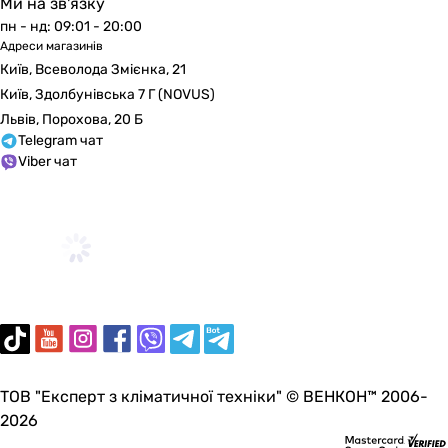
Ми на зв'язку
220 мм
пн - нд: 09:01 - 20:00
274 мм
Адреси магазинів
520 мм
Київ, Всеволода Змієнка, 21
400 мм
Київ, Здолбунівська 7 Г (NOVUS)
540 мм
Львів, Порохова, 20 Б
707 мм
Telegram чат
Глибина в упаковці
Viber чат
-
-
54 мм
632.46 мм
-
300 мм
372 мм
50 мм
70 мм
ТОВ "Експерт з кліматичної техніки" © ВЕНКОН™ 2006-
550 мм
2026
504 мм