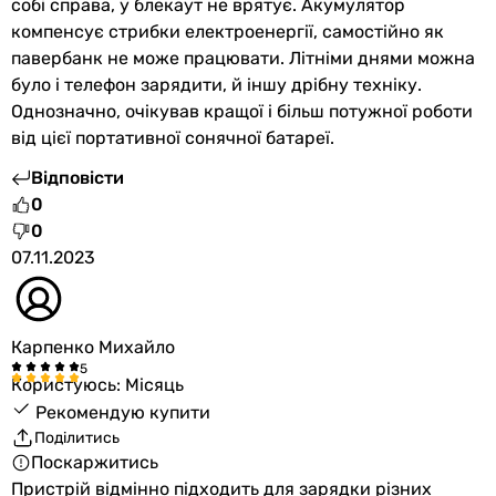
собі справа, у блекаут не врятує. Акумулятор
-
компенсує стрибки електроенергії, самостійно як
-
павербанк не може працювати. Літніми днями можна
-
було і телефон зарядити, й іншу дрібну техніку.
Вихід USB-C
Однозначно, очікував кращої і більш потужної роботи
-
від цієї портативної сонячної батареї.
-
Відповісти
-
0
1 порт
0
-
07.11.2023
-
1 порт
1 порт
-
Карпенко Михайло
1 порт
Користуюсь: Місяць
1 порт
Рекомендую купити
Вихід DC
Поділитись
-
Поскаржитись
-
Пристрій відмінно підходить для зарядки різних