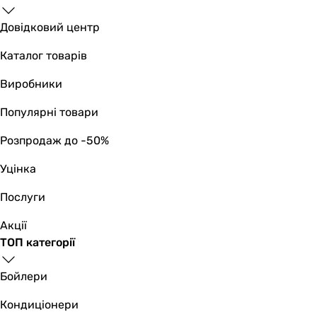
-
285 мм
Довідковий центр
40 мм
520 мм
Каталог товарів
780 мм
Виробники
540 мм
707 мм
Популярні товари
Глибина в складеному вигляді
24 мм
Розпродаж до -50%
-
Уцінка
54 мм
35 мм
Послуги
-
25 мм
Акції
274 мм
ТОП категорії
50 мм
64 мм
Бойлери
5 мм
Кондиціонери
5 мм