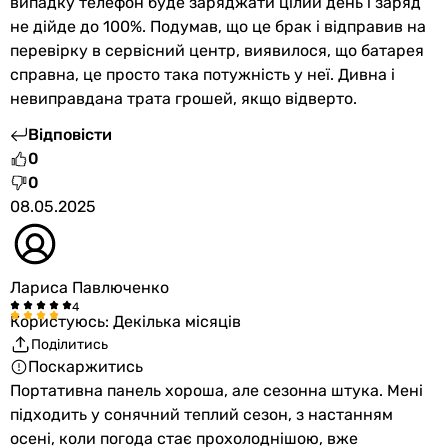
випадку телефон буде заряджати цілий день і заряд
200 Вт
Повідомити про помилку
не дійде до 100%. Подумав, що це брак і відправив на
Струм при максимальній потужності (Imp)
перевірку в сервісний центр, виявилося, що батарея
Характеристики, комплектація та фотографії BioLite
-
справна, це просто така потужність у неї. Дивна і
SolarPanel 5+ 2200 mAh носять ознайомлювальний характер
1.2 А
невиправдана трата грошей, якщо відверто.
і можуть змінюватися виробником без повідомлення.
2.4 А
Магазин не несе відповідальності за зміни, внесені
5.55 А
Відповісти
виробником.
1 А
0
2.1 А
0
3.3 А
08.05.2025
6.6 А
-
5.2 А
Лариса Павлюченко
11.12 А
Користуюсь: Декілька місяців
Особливості моделі
Поділитись
вологозахищена сонячна панель, з вбудованим сонячни
Поскаржитись
складна сонячна панель
Портативна панель хороша, але сезонна штука. Мені
складна сонячна панель, вологозахищена сонячна панел
підходить у сонячний теплий сезон, з настанням
складна сонячна панель
осені, коли погода стає прохолоднішою, вже
складна сонячна панель