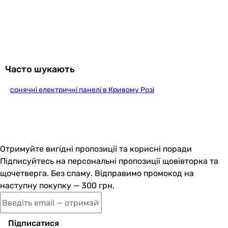
780 мм
540 мм
707 мм
Ширина
-
550 мм
Часто шукають
660 мм
1220 мм
сонячні електричні панелі в Кривому Розі
450 мм
285 мм
372 мм
1660 мм
1350 мм
Отримуйте вигідні пропозиції та корисні поради
1100 мм
Підписуйтесь на персональні пропозиції щовівторка та
1889 мм
щочетверга. Без спаму. Відправимо промокод на
Глибина
наступну покупку — 300 грн.
-
118 мм
31 мм
Підписатися