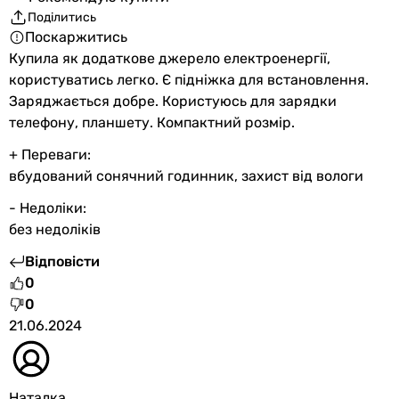
-
Поділитись
-
Поскаржитись
-
Купила як додаткове джерело електроенергії,
23 %
користуватись легко. Є підніжка для встановлення.
23 %
Заряджається добре. Користуюсь для зарядки
Робоча напруга на акумулятори
телефону, планшету. Компактний розмір.
5 В
+ Переваги:
-
вбудований сонячний годинник, захист від вологи
-
-
- Недоліки:
-
без недоліків
-
Відповісти
-
0
-
0
-
21.06.2024
-
-
Максимальна напруга DC системи
5 В
Наталка