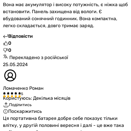
-
Вона має акумулятор і високу потужність, є ніжка щоб
-
встановити. Панель захищена від вологи. Є
-
вбудований сонячний годинник. Вона компактна,
-
легко складається, довго тримає заряд.
-
Відповісти
-
0
-
0
Enersol EPB-300N/EPB-600N, Enersol Premium Power PB
Перекладено з російської
Enersol EPB-300N/EPB-600N, Enersol Premium Power PB
25.05.2024
Вихідні роз'єми для споживання
Вихід USB-A
1 порт
-
Ломаченко Роман
1 порт
Користуюсь: Декілька місяців
1 порт
Поділитись
-
Поскаржитись
2 порти
Ця портативна батарея добре себе показує тільки
1 порт
влітку, у другій половині вересня і далі - це вже така
1 порт