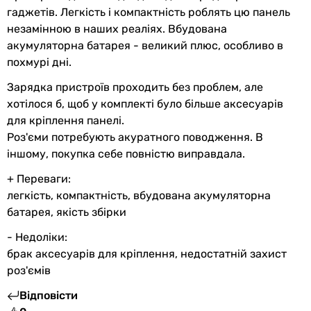
-
гаджетів. Легкість і компактність роблять цю панель
-
незамінною в наших реаліях. Вбудована
-
акумуляторна батарея - великий плюс, особливо в
-
похмурі дні.
1 порт
1 порт
Зарядка пристроїв проходить без проблем, але
-
хотілося б, щоб у комплекті було більше аксесуарів
1 порт
для кріплення панелі.
1 порт
Роз'єми потребують акуратного поводження. В
Акумуляторна батарея
іншому, покупка себе повністю виправдала.
Акумуляторна батарея
+ Переваги:
з акумулятором
легкість, компактність, вбудована акумуляторна
без акумулятора
батарея, якість збірки
без акумулятора
без акумулятора
- Недоліки:
-
брак аксесуарів для кріплення, недостатній захист
без акумулятора
роз'ємів
-
Відповісти
без акумулятора