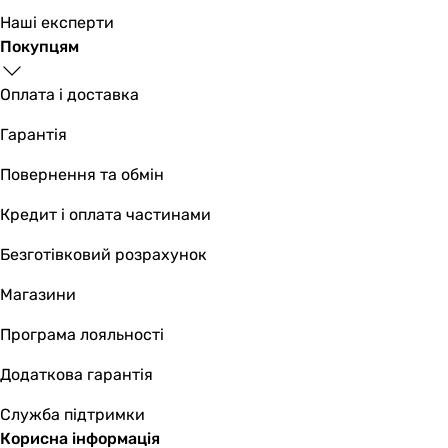
7.8 кг
Наші експерти
Ширина в складеному вигляді
Покупцям
258 мм
-
Оплата і доставка
148 мм
Гарантія
610 мм
-
Повернення та обмін
190 мм
372 мм
Кредит і оплата частинами
370 мм
Безготівковий розрахунок
680 мм
550 мм
Магазини
504 мм
Висота в складеному вигляді
Програма лояльності
208 мм
Додаткова гарантія
-
153 мм
Служба підтримки
535 мм
Корисна інформація