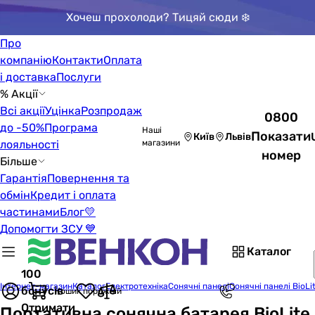
Хочеш прохолоди? Тицяй сюди ❄️
Про
компанію
Контакти
Оплата
і доставка
Послуги
% Акції
Всі акції
Уцінка
Розпродаж
0800
до -50%
Програма
Наші
Показати
Київ
Львів
лояльності
магазини
номер
Більше
Гарантія
Повернення та
обмін
Кредит і оплата
частинами
Блог
💛
Допомогти ЗСУ 💙
Каталог
100
Інтернет-магазин
Каталог
Електротехніка
Сонячні панелі
Сонячні панелі BioLi
бонусів
Кошик порожній
Отримати
Портативна сонячна батарея BioLite