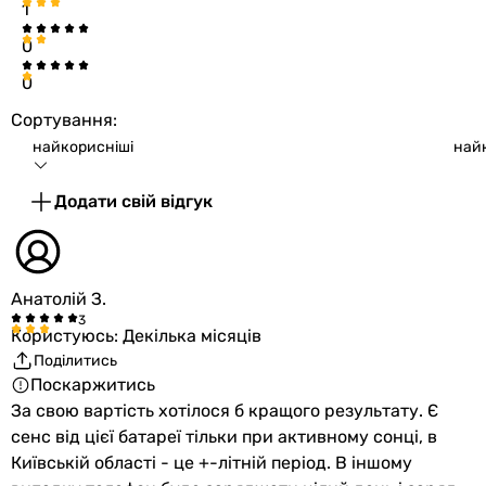
монокристалічна
1
монокристалічна
Ширина в
258 мм
0
монокристалічна
складеному
монокристалічна
0
вигляді
монокристалічна
Сортування:
монокристалічна
Висота в
208 мм
найкорисніші
най
монокристалічна
складеному
монокристалічна
вигляді
Додати свій відгук
Максимальна потужність (Pmax)
5 Вт
Глибина в
24 мм
-
складеному
14 Вт
вигляді
Анатолій З.
100 Вт
Користуюсь: Декілька місяців
-
Гарантія
Поділитись
14 Вт
Поскаржитись
60 Вт
Гарантія
12 міс.
За свою вартість хотілося б кращого результату. Є
120 Вт
сенс від цієї батареї тільки при активному сонці, в
160 Вт
Побачили помилку в описі або характеристиках?
Київській області - це +-літній період. В іншому
100 Вт
Повідомте нам про це!