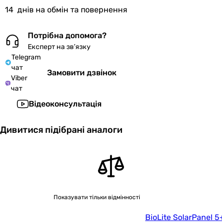
14
днів на обмін та повернення
Потрібна допомога?
Експерт на зв’язку
Telegram
чат
Замовити дзвінок
Viber
чат
Відеоконсультація
Дивитися підібрані аналоги
Показувати тільки відмінності
BioLite SolarPanel 