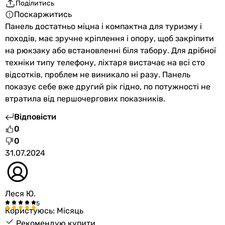
Виробництво
Поділитись
США
Поскаржитись
Китай
Панель достатньо міцна і компактна для туризму і
Китай
походів, має зручне кріплення і опору, щоб закріпити
Китай
на рюкзаку або встановленні біля табору. Для дрібної
Китай
техніки типу телефону, ліхтаря вистачає на всі сто
Китай
відсотків, проблем не виникало ні разу. Панель
-
показує себе вже другий рік гідно, по потужності не
Китай
втратила від першочергових показників.
Україна
Відповісти
Китай
0
Китай
0
Ефективність модуля (ККД)
31.07.2024
-
-
24 %
Леся Ю.
23 %
-
Користуюсь: Місяць
20 %
Рекомендую купити