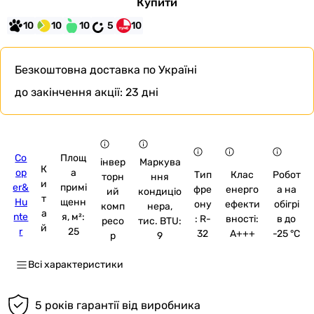
Купити
10
10
10
5
10
Безкоштовна доставка
по Україні
до закінчення акції:
23 дні
Co
Площ
інвер
Маркува
К
op
а
Тип
Клас
Робот
торн
ння
и
er&
примі
фре
енерго
а на
ий
кондиціо
т
Hu
щенн
ону
ефекти
обігрі
комп
нера,
а
nte
я, м²:
: R-
вності:
в до
ресо
тис. BTU:
й
r
25
32
A+++
-25 °C
р
9
Всі характеристики
5 років гарантії від виробника