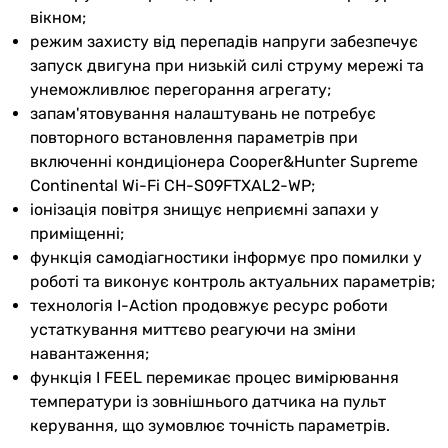
захист будинку від обмерзання
вікном;
+8°C, захист від замерзання,
режим захисту від перепадів напруги забезпечує
захист від перепадів напруги,
запуск двигуна при низькій силі струму мережі та
покриття теплообмінника Blue
унеможливлює перегорання агрегату;
Fin, пульт ДК, регулювання
запам'ятовування налаштувань не потребує
напрямку повітряного потоку,
повторного встановлення параметрів при
самодіагностика, теплий старт,
включенні кондиціонера Cooper&Hunter Supreme
технологія I-Action, турбо
Continental Wi-Fi CH-S09FTXAL2-WP;
режим, ультрафіолетова лампа
іонізація повітря знищує неприємні запахи у
приміщенні;
Фільтри
електростатичний, уф-лампа
функція самодіагностики інформує про помилки у
роботі та виконує контроль актуальних параметрів;
Монтаж
технологія I-Action продовжує ресурс роботи
устаткування миттєво реагуючи на зміни
Діаметр труб
6 мм, 9 мм
навантаження;
(рідина / газ)
функція I FEEL перемикає процес вимірювання
температури із зовнішнього датчика на пульт
Максимальна
15 м
керування, що зумовлює точність параметрів.
довжина