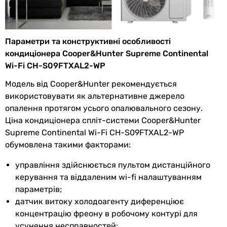
Витрата
180 м³/год, 390 м³/год, 420 м³/
повітря
год, 450 м³/год, 490 м³/год, 540
внутрішнього
м³/год, 590 м³/год, 680 м³/год
Параметри та конструктивні особливості
блоку
кондиціонера Cooper&Hunter Supreme Continental
Споживана
0.6 кВт, 0.68 кВт
Wi-Fi CH-S09FTXAL2-WP
номінальна
Модель від Cooper&Hunter рекомендується
потужність
використовувати як альтернативне джерело
опалення протягом усього опалювального сезону.
Електроживлення
Ціна кондиціонера спліт-системи Cooper&Hunter
Supreme Continental Wi-Fi CH-S09FTXAL2-WP
Електроживлення
230В
обумовлена такими факторами:
Режими роботи та температури
управління здійснюється пультом дистанційного
керування та віддаленим wi-fi налаштуванням
Режим
вентиляція, осушення,
параметрів;
роботи
охолодження і обігрів
датчик витоку холодоагенту диференціює
концентрацію фреону в робочому контурі для
Мін.
-25 °C
усунення несправностей;