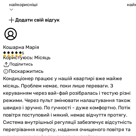
найкорисніші
най
Вага
27 кг
зовнішнього
Додати свій відгук
блоку
Ширина
732 мм
зовнішнього
Кошарна Марія
блоку в
упаковці
Користуюсь: Місяць
Поділитись
Висота
555 мм
Поскаржитись
зовнішнього
Кондиціонер працює у нашій квартирі вже майже
блоку в
місяць. Проблем немає, поки лише переваги. З
упаковці
керуванням через вай-фай розібралась і тестую різні
режими. Через пульт змінювати налаштування також
Глибина
330 мм
швидко і зручно. По гучності - дуже комфортно. Потік
зовнішнього
повітря поступовий і мякий, немає відчуття протягу.
блоку в
Система внутрішньої регуляції забезпечує відсутність
упаковці
перегрівання корпусу, надання очищеного повітря та