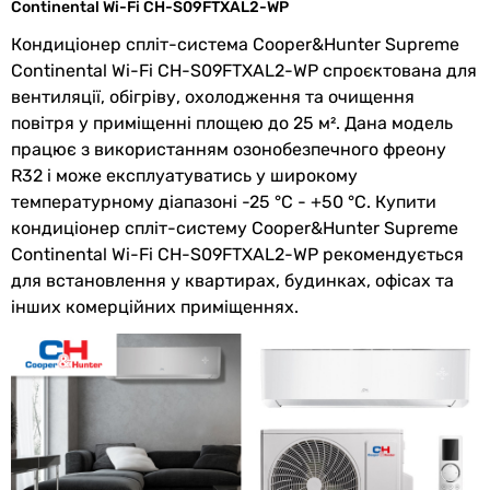
Continental Wi-Fi CH-S09FTXAL2-WP
Комплектація
пульт ДК, внутрішній блок,
Кондиціонер спліт-система Cooper&Hunter Supreme
зовнішній блок, інструкція з
Continental Wi-Fi CH-S09FTXAL2-WP спроєктована для
експлуатації
вентиляції, обігріву, охолодження та очищення
повітря у приміщенні площею до 25 м². Дана модель
Потужність та ефективність
працює з використанням озонобезпечного фреону
R32 і може експлуатуватись у широкому
Потужність
2.7 кВт
температурному діапазоні -25 °С - +50 °С. Купити
охолодження
кондиціонер спліт-систему Cooper&Hunter Supreme
Continental Wi-Fi CH-S09FTXAL2-WP рекомендується
Потужність
3 кВт
для встановлення у квартирах, будинках, офісах та
обігріву
інших комерційних приміщеннях.
Клас
A+++
енергоефективності
SEER
9
SCOP
6