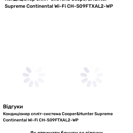
внутрішнього
Supreme Continental Wi-Fi CH-S09FTXAL2-WP
блоку
Колір
білий
Ширина
865 мм
внутрішнього
блоку в
упаковці
Висота
290 мм
внутрішнього
блоку в
упаковці
Відгуки
Глибина
210 мм
Кондиціонер спліт-система Cooper&Hunter Supreme
внутрішнього
Continental Wi-Fi CH-S09FTXAL2-WP
блоку в
упаковці
Як отримати бонуси за відгуки