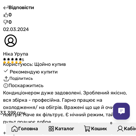
Відповісти
0
0
02.03.2024
Ніка Урупа
Користуюсь: Щойно купив
Рекомендую купити
Поділитись
Поскаржитись
Кондиціонером дуже задоволені. Зроблений якісно,
вся збірка - професійна. Гарно працює на
охолодження/ на обігрів. Вражені що ще й очищує
33 399
грн
повітря. Наче як фільтрує. Є нічний режим, таймер,
пульт працює добре.
Головна
Каталог
Кошик
Кабі
+ Переваги: