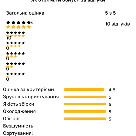
Вага
12.5 кг
Загальна оцінка
5
з 5
внутрішнього
10 відгуків
блоку в
упаковці
10
Зовнішній блок
0
0
Ширина
732 мм
зовнішнього
0
блоку
0
Висота
555 мм
Оцінка за критеріями
зовнішнього
Зручнісь користування
блоку
Якість збірки
Охолодження
Глибина
330 мм
Обігрів
зовнішнього
Безшумність
блоку
Сортування: