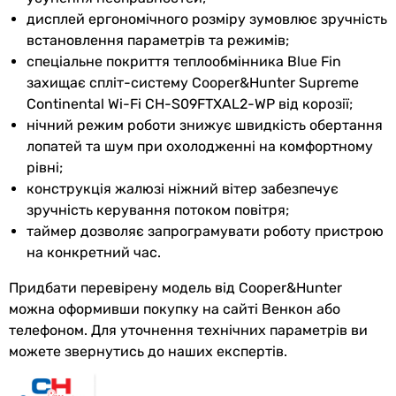
температура
дисплей ергономічного розміру зумовлює зручність
на обігрів
встановлення параметрів та режимів;
спеціальне покриття теплообмінника Blue Fin
Макс.
50 °C
захищає спліт-систему Cooper&Hunter Supreme
температура
Continental Wi-Fi CH-S09FTXAL2-WP від корозії;
на
нічний режим роботи знижує швидкість обертання
охолодження
лопатей та шум при охолодженні на комфортному
Мін.
-15 °C
рівні;
температура
конструкція жалюзі ніжний вітер забезпечує
на
зручність керування потоком повітря;
охолодження
таймер дозволяє запрограмувати роботу пристрою
на конкретний час.
Макс.
24 °C
Придбати перевірену модель від Cooper&Hunter
температура
можна оформивши покупку на сайті Венкон або
на обігрів
телефоном. Для уточнення технічних параметрів ви
Режим
тепловий насос повітря-повітря
можете звернутись до наших експертів.
обігріву