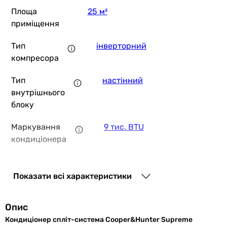
Площа
25 м²
приміщення
Тип
інверторний
компресора
Тип
настінний
внутрішнього
блоку
Маркування
9 тис. BTU
кондиціонера
Додатково
тихий кондиціонер
Показати всі характеристики
Тип
R-32
фреону
Опис
Виробництво
Китай
Кондиціонер спліт-система Cooper&Hunter Supreme