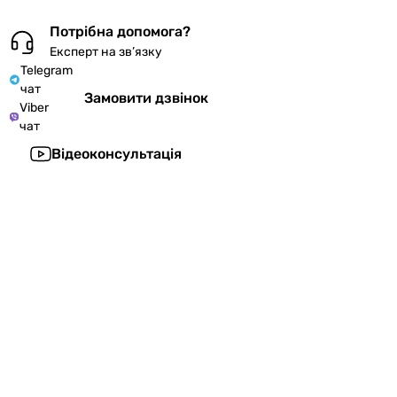
Потрібна допомога?
Експерт на зв’язку
Telegram
чат
Замовити дзвінок
Viber
чат
Відеоконсультація