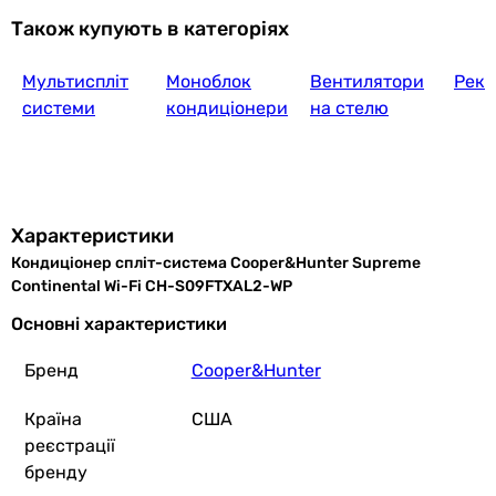
Також купують в категоріях
Мультиспліт
Моноблок
Вентилятори
Реку
системи
кондиціонери
на стелю
Характеристики
Кондиціонер спліт-система Cooper&Hunter Supreme
Continental Wi-Fi CH-S09FTXAL2-WP
Основні характеристики
Бренд
Cooper&Hunter
Країна
США
реєстрації
бренду