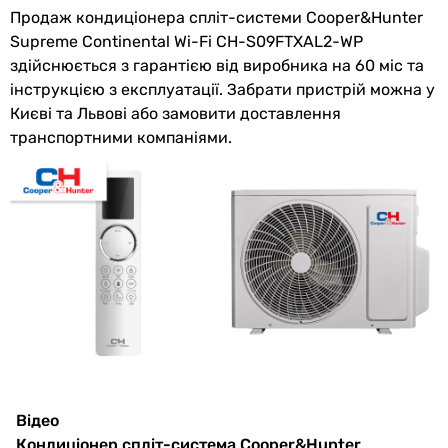
магістралі
Продаж кондиціонера спліт-системи Cooper&Hunter
Supreme Continental Wi-Fi CH-S09FTXAL2-WP
Максимальний
10 м
здійснюється з гарантією від виробника на 60 міс та
перепад висот
інструкцією з експлуатації. Забрати пристрій можна у
Києві та Львові або замовити доставлення
Внутрішній блок
транспортними компаніями.
Ширина
865 мм
внутрішнього
блоку
Висота
290 мм
внутрішнього
блоку
Глибина
210 мм
внутрішнього
блоку
Відео
Вага
10.5 кг
Кондиціонер спліт-система Cooper&Hunter