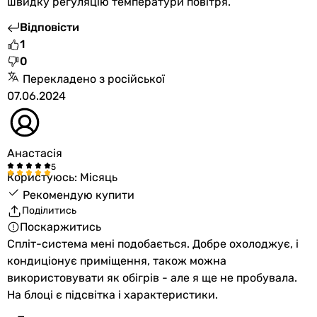
швидку регуляцію температури повітря.
Вага
27 кг
Відповісти
зовнішнього
1
блоку в
0
упаковці
Перекладено з російської
07.06.2024
Гарантія
Гарантія
60 міс.
Анастасія
Побачили помилку в описі або характеристиках?
Користуюсь: Місяць
Повідомте нам про це!
Рекомендую купити
Повідомити про помилку
Поділитись
Характеристики, комплектація та фотографії Cooper&Hunter
Поскаржитись
Supreme Continental Wi-Fi CH-S09FTXAL2-WP носять
Спліт-система мені подобається. Добре охолоджує, і
ознайомлювальний характер і можуть змінюватися
кондиціонує приміщення, також можна
виробником без повідомлення. Магазин не несе
використовувати як обігрів - але я ще не пробувала.
відповідальності за зміни, внесені виробником.
На блоці є підсвітка і характеристики.