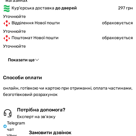
магазинах
Кур'єрська доставка
до дверей
297 грн
Уточнюйте
Відділення Нової пошти
обраховується
Уточнюйте
Поштомат Нової пошти
обраховується
Уточнюйте
Показати ще
Способи оплати
онлайн, готівкою чи картою при отриманні, оплата частинами,
безготівковий розрахунок
Потрібна допомога?
Експерт на зв’язку
Telegram
чат
Замовити дзвінок
Viber