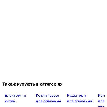
Також купують в категоріях
Електричні
Котли газові
Радіатори
Комп
котли
для опалення
для опалення
для 
опал