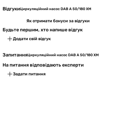
Відгуки
Циркуляційний насос DAB A 50/180 XM
Кількість фаз
1
Як отримати бонуси за відгуки
Частота току
50 Гц
Будьте першим, хто напише відгук
Регулювання
ступінчаста
Додати свій відгук
швидкості
Кількість
3
Запитання
Циркуляційний насос DAB A 50/180 XM
швидкостей
На питання відповідають експерти
Захист насоса
захист від перегріву
Задати питання
Клас захисту
IP44
Клас ізоляції
F
Монтаж
вертикальний
,
горизонтальний
Ротор насоса
мокрий