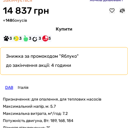
Закінчується
14 837 грн
+
148
бонусів
Купити
3
3
3
3
3
Знижка за промокодом
"Яблуко"
до закінчення акції:
4 години
DAB
Італія
Призначення:
для опалення, для теплових насосів
Максимальний напір, м:
5.7
Максимальна витрата, м³/год:
7.2
Потужність двигуна, Вт:
189, 168, 184
Діаметр підключення:
2″