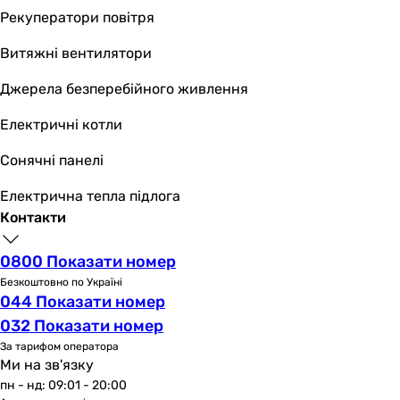
3.6 м³/год
Рекуператори повітря
3.5 м³/год
Витяжні вентилятори
Потужність двигуна
189, 168, 184 Вт
Джерела безперебійного живлення
271, 224, 284 Вт
393, 361, 410 Вт
Електричні котли
218, 260, 256 Вт
Сонячні панелі
143, 189, 208 Вт
175 Вт
Електрична тепла підлога
105 Вт
Контакти
130 Вт
90 Вт
0800 Показати номер
180 Вт
Безкоштовно по Україні
100 Вт
044 Показати номер
Сила струму
032 Показати номер
-
За тарифом оператора
-
Ми на зв'язку
-
пн - нд: 09:01 - 20:00