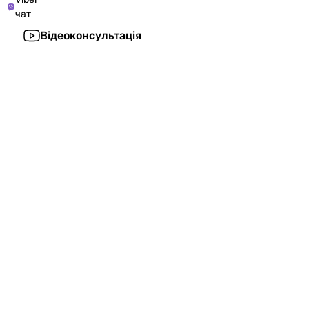
чат
Відеоконсультація