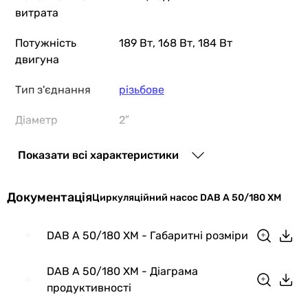
витрата
Потужність
189 Вт, 168 Вт, 184 Вт
двигуна
Тип з'єднання
різьбове
Діаметр
2″
підключення
Показати всі характеристики
Монтажна
180 мм
довжина
Документація
Циркуляційний насос DAB A 50/180 XM
Склад
насос
комплекту
DAB A 50/180 XM - Габаритні розміри
Максимальний
10 бар
DAB A 50/180 XM - Діаграма
робочий тиск
продуктивності
Електроживлення
230В