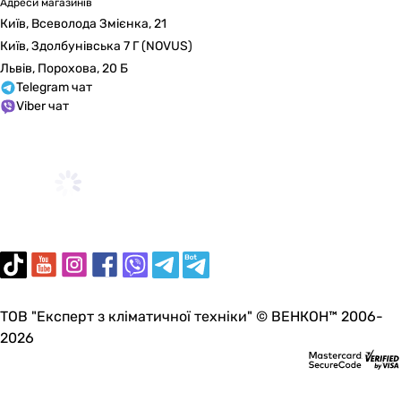
-
Адреси магазинів
-
Київ, Всеволода Змієнка, 21
-
Київ, Здолбунівська 7 Г (NOVUS)
-
Львів, Порохова, 20 Б
-
Telegram чат
Viber чат
0.42 А
0.32 А
0.45 А
Тип з'єднання
різьбове
різьбове
різьбове
різьбове
різьбове
різьбове
ТОВ "Експерт з кліматичної техніки" © ВЕНКОН™ 2006-
різьбове
2026
різьбове
різьбове
різьбове