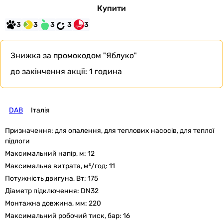
Купити
3
3
3
3
3
Знижка за промокодом
"Яблуко"
до закінчення акції:
1 година
DAB
Італія
Призначення:
для опалення, для теплових насосів, для теплої
підлоги
Максимальний напір, м:
12
Максимальна витрата, м³/год:
11
Потужність двигуна, Вт:
175
Діаметр підключення:
DN32
Монтажна довжина, мм:
220
Максимальний робочий тиск, бар:
16