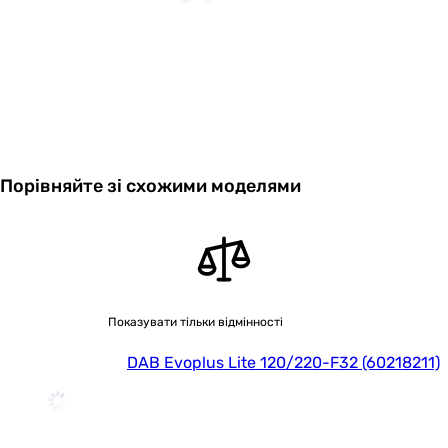
Ротор насоса
мокрий
Керування
електронне
Режим роботи
постійний тиск, пропорційний
тиск, фіксована швидкість
Порівняйте зі схожими моделями
Особливості
дисплей
моделі
Матеріал
чавун
корпусу насоса
Показувати тільки відмінності
Матеріал
технополімер
робочого
DAB Evoplus Lite 120/220-F32 (60218211)
колеса
Макс.
40 °C