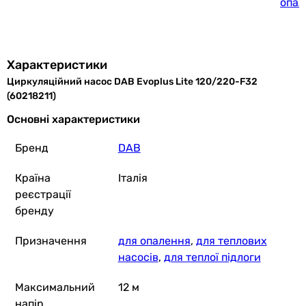
опал
Характеристики
Циркуляційний насос DAB Evoplus Lite 120/220-F32
(60218211)
Основні характеристики
Бренд
DAB
Країна
Італія
реєстрації
бренду
Призначення
для опалення
,
для теплових
насосів
,
для теплої підлоги
Максимальний
12 м
напір