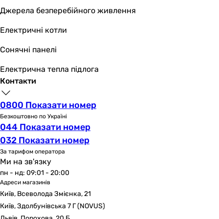
F
Джерела безперебійного живлення
F
F
Електричні котли
Монтаж
Сонячні панелі
горизонтальний
горизонтальний
Електрична тепла підлога
горизонтальний
Контакти
горизонтальний
Ротор насоса
0800 Показати номер
мокрий
Безкоштовно по Україні
мокрий
044 Показати номер
-
032 Показати номер
-
За тарифом оператора
Керування
Ми на зв'язку
електронне
пн - нд: 09:01 - 20:00
електронне
Адреси магазинів
електронне
Київ, Всеволода Змієнка, 21
електронне
Київ, Здолбунівська 7 Г (NOVUS)
Режим роботи
Львів, Порохова, 20 Б