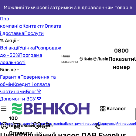
Можливі тимчасові затримки з відправленням товарів
Про
компанію
Контакти
Оплата
і доставка
Послуги
% Акції
Всі акції
Уцінка
Розпродаж
0800
до -50%
Програма
Наші
Показати
Київ
Львів
лояльності
магазини
номер
Більше
Гарантія
Повернення та
обмін
Кредит і оплата
частинами
Блог
💛
Допомогти ЗСУ 💙
Каталог
100
Інтернет-магазин
Каталог
Сантехніка
Електричні насоси
Циркуляційні насоси
бонусів
Кошик порожній
Отримати
Циркуляційний насос DAB Evoplus