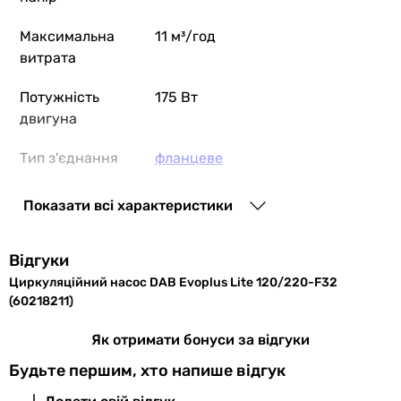
Максимальна
11 м³/год
витрата
Потужність
175 Вт
двигуна
Тип з'єднання
фланцеве
Діаметр
DN32
Показати всі характеристики
підключення
Монтажна
220 мм
Відгуки
довжина
Циркуляційний насос DAB Evoplus Lite 120/220-F32
(60218211)
Склад
насос
Як отримати бонуси за відгуки
комплекту
Будьте першим, хто напише відгук
Максимальний
16 бар