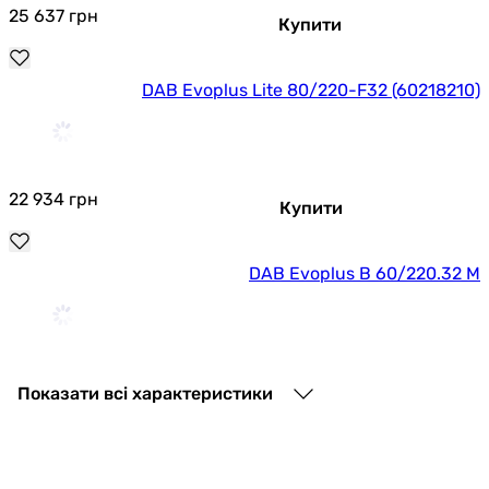
температура
25 637
грн
Купити
навколишнього
середовища
DAB Evoplus Lite 80/220-F32 (60218210)
Мін.
-10 °C
температура
рідини
22 934
грн
Макс.
110 °C
Купити
температура
рідини
DAB Evoplus B 60/220.32 M
Виробництво
Італія
Тип
побутовий
циркуляційного
40 496
грн
Купити
Показати всі характеристики
насоса
Робоча рідина
вода
DAB Evoplus B 110/220.32 M