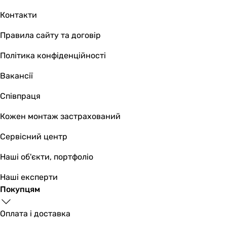
DN32
Контакти
DN32
DN32
Правила сайту та договір
DN32
Монтажна довжина
Політика конфіденційності
220 мм
Вакансії
220 мм
220 мм
Співпраця
220 мм
Склад комплекту
Кожен монтаж застрахований
насос
Сервісний центр
насос
насос
Наші об'єкти, портфоліо
насос
Максимальний робочий тиск
Наші експерти
16 бар
Покупцям
16 бар
16 бар
Оплата і доставка
16 бар