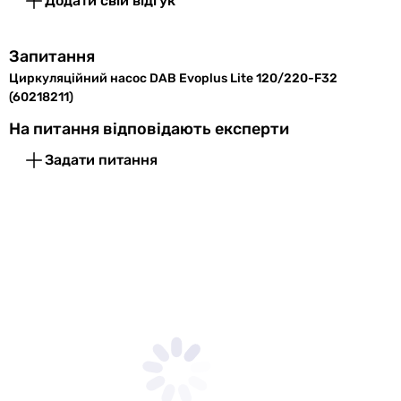
робочий тиск
Додати свій відгук
Електроживлення
230В
Запитання
Циркуляційний насос DAB Evoplus Lite 120/220-F32
Кількість фаз
1
(60218211)
Частота току
50 Гц
На питання відповідають експерти
Регулювання
плавна
Задати питання
швидкості
Кількість
%
швидкостей
Захист насоса
захист від перегріву
Клас захисту
IPX4
Клас ізоляції
F
Монтаж
горизонтальний