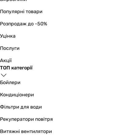
-
Популярні товари
Кількість швидкостей
%
Розпродаж до -50%
%
Уцінка
-
-
Послуги
Захист насоса
захист від перегріву
Акції
захист від перегріву
ТОП категорії
-
-
Бойлери
Клас захисту
Кондиціонери
IPX4
IPX4
Фільтри для води
IP44
IP44
Рекуператори повітря
Клас ізоляції
Витяжні вентилятори
F