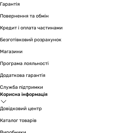
Гарантія
Електроживлення
230В
Повернення та обмін
230В
230В
Кредит і оплата частинами
230В
Безготівковий розрахунок
Кількість фаз
1
Магазини
1
1
Програма лояльності
1
Додаткова гарантія
Частота току
50 Гц
Служба підтримки
50 Гц
Корисна інформація
-
-
Довідковий центр
Регулювання швидкості
плавна
Каталог товарів
плавна
Виробники
-