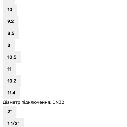
10
9.2
8.5
8
10.5
11
10.2
11.4
Діаметр підключення
: DN32
2″
1 1/2″