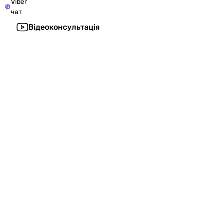
Viber
чат
Відеоконсультація