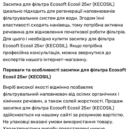
Засипка для фільтра Ecosoft Ecosil 25кг (KECOSIL)
упаковці
ідеально підходить для регенерації наповнювачів
фільтрувальних систем для води. Згодом їхні
Глибина в
500 мм
властивості сходять нанівець, тому потрібна активна
упаковці
речовина для відновлення початкової роботи фільтрів.
Вага в упаковці
25 кг
Для цього і необхідно купити засипку для фільтра
Ecosoft Ecosil 25кг (KECOSIL). Якщо потрібна
професійна консультація, можна звернутися до
Побачили помилку в описі або характеристиках?
експертів нашого інтернет-магазину.
Повідомте нам про це!
Повідомити про помилку
Переваги та особливості засипки для фільтра Ecosoft
Ecosil 25кг (KECOSIL)
Характеристики, комплектація та фотографії Ecosoft Ecosil
25кг (KECOSIL) носять ознайомлювальний характер і можуть
Виріб високої якості відмінно позбавляє
змінюватися виробником без повідомлення. Магазин не
фільтрувальний наповнювач від осілих органічних і
несе відповідальності за зміни, внесені виробником.
хімічних речовин, а також солей жорсткості. Продаж
засипки для фільтра Ecosoft Ecosil 25кг (KECOSIL)
здійснюється на нашому сайті за розумною вартістю.
На упаковці вказані умови використання товару.
Характеристики виробу представлені нижче.