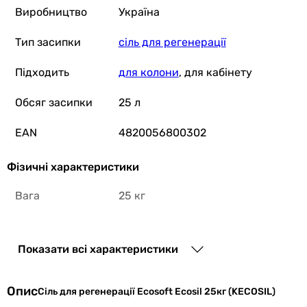
Виробництво
Україна
Тип засипки
сіль для регенерації
Підходить
для колони
, для кабінету
Обсяг засипки
25 л
EAN
4820056800302
Фізичні характеристики
Вага
25 кг
Габарити в упаковці
Показати всі характеристики
Ширина в
350 мм
упаковці
Опис
Сіль для регенерації Ecosoft Ecosil 25кг (KECOSIL)
Висота в
200 мм