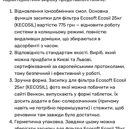
Відновлення іонообмінних смол. Основна
функція засипки для фільтра Ecosoft Ecosil 25кг
(KECOSIL) вартістю 775 грн — відновити роботу
системи в колишньому режимі, повністю
видаливши домішки, що збираються в
адсорбенті з часом.
Відповідність стандартам якості. Виріб, який
можна придбати в Києві та Львові,
сертифікований за європейськими протоколами,
тому безпечний і ефективний у роботі.
Зручна форма. Засипку для фільтра Ecosoft Ecosil
25кг (KECOSIL), фото якої можна побачити на
сайті Венкон, випускають у формі таблеток. Їх
досить додати в бак-солерозчинник (причому
навіть не потрібно перемішувати) і стежити, щоб
речовини там завжди було достатньо.
Герметична упаковка. Завдяки цьому можна
зберігати засипку для фільтра Ecosoft Ecosil 25кг