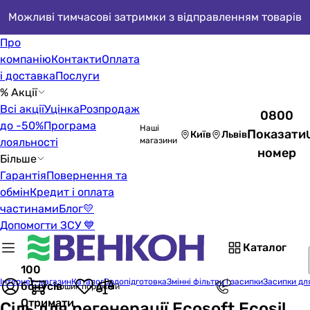
Можливі тимчасові затримки з відправленням товарів
Про
компанію
Контакти
Оплата
і доставка
Послуги
% Акції
Всі акції
Уцінка
Розпродаж
0800
до -50%
Програма
Наші
Показати
Київ
Львів
лояльності
магазини
номер
Більше
Гарантія
Повернення та
обмін
Кредит і оплата
частинами
Блог
💛
Допомогти ЗСУ 💙
Каталог
100
Інтернет-магазин
Каталог
Водопідготовка
Змінні фільтри і засипки
Засипки для
бонусів
Кошик порожній
Отримати
Сіль для регенерації Ecosoft Ecosil