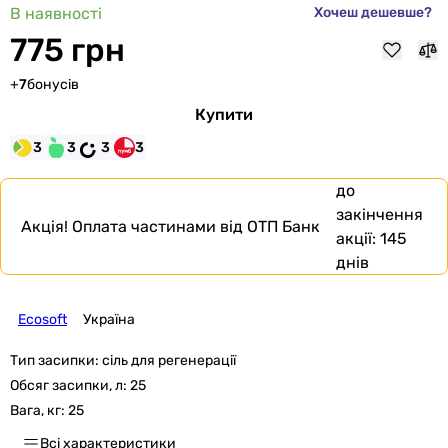
В наявності
Хочеш дешевше?
775 грн
+
7
бонусів
Купити
3
3
3
3
до
закінчення
Акція!
Оплата частинами від ОТП Банк
акції:
145
днів
Ecosoft
Україна
Тип засипки:
сіль для регенерації
Обсяг засипки, л:
25
Вага, кг:
25
Всі характеристики