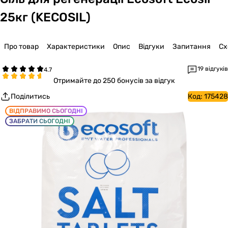
25кг (KECOSIL)
Про товар
Характеристики
Опис
Відгуки
Запитання
Сх
19 відгуків
Отримайте
до 250 бонусів за відгук
Поділитись
Код:
175428
ВІДПРАВИМО СЬОГОДНІ
ЗАБРАТИ СЬОГОДНІ