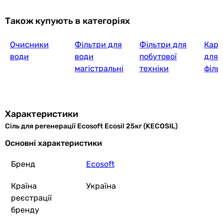
Також купують в категоріях
Очисники
Фільтри для
Фільтри для
Карт
води
води
побутової
для 
магістральні
техніки
філь
Характеристики
Сіль для регенерації Ecosoft Ecosil 25кг (KECOSIL)
Основні характеристики
Бренд
Ecosoft
Країна
Україна
реєстрації
бренду