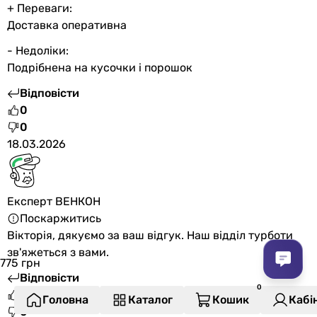
+ Переваги:
Доставка оперативна
- Недоліки:
Подрібнена на кусочки і порошок
Відповісти
0
0
18.03.2026
Експерт ВЕНКОН
Поскаржитись
Вікторія, дякуємо за ваш відгук. Наш відділ турботи
зв'яжеться з вами.
775
грн
Відповісти
1
Головна
Каталог
Кошик
Кабі
0