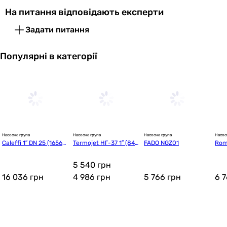
На питання відповідають експерти
Задати питання
Популярні в категорії
Насосна група
Насосна група
Насосна група
Насос
Caleffi 1″ DN 25 (16560
Termojet НГ-37 1″ (841
FADO NGZ01
Roms
9)
30370)
 (7
5 540 грн
16 036
грн
4 986
грн
5 766
грн
6 