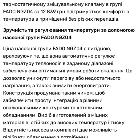
термостатичному змішувальному клапану в групі
Елементи
триходовий змішувальний
FADO NGZ04 за 12 839 грн підтримується комфортна
оснащення
клапан, сервопривід,
температура в приміщенні без різких перепадів.
циркуляційний насос (опція),
Зручність та регулювання температури за допомогою
термометр лінії подачі,
насосної групи FADO NGZ04
термометр зворотної лінії,
теплоізоляційний кожух
Ціна насосної групи FADO NGZ04 є вигідною,
враховуючи те, що вона автоматично регулює
Теплоносій
вода
температуру теплоносія в заданому діапазоні,
забезпечуючи оптимальні умови роботи опалення. Це
Матеріал
латунь, сталь
дозволяє уникнути перегріву або недостатнього
нагрівання, а також знизити енерговитрати.
Виробництво
Китай
Конструкція продумана таким чином, щоб
забезпечити просту інтеграцію з різними
Фізичні характеристики
опалювальними контурами та котельним
Ширина
250 мм
обладнанням. Виріб виготовлений з міцних
матеріалів, стійких до високих температур і тиску.
Висота
420 мм
Відсутність насоса в комплекті дає можливість
підібрати обладнання з потрібними