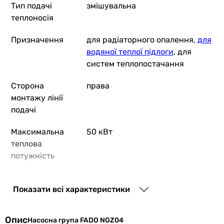
Тип подачі
змішувальна
теплоносія
Призначення
для радіаторного опалення,
для
водяної теплої підлоги
, для
систем теплопостачання
Сторона
права
монтажу лінії
подачі
Максимальна
50 кВт
теплова
потужність
Кількість
1 шт
Показати всі характеристики
контурів
обслуговування
Опис
Насосна група FADO NGZ04
Номінальний
DN25