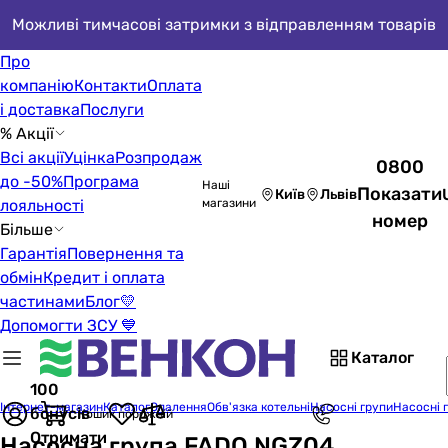
Можливі тимчасові затримки з відправленням товарів
Про
компанію
Контакти
Оплата
і доставка
Послуги
% Акції
Всі акції
Уцінка
Розпродаж
0800
до -50%
Програма
Наші
Показати
Київ
Львів
лояльності
магазини
номер
Більше
Гарантія
Повернення та
обмін
Кредит і оплата
частинами
Блог
💛
Допомогти ЗСУ 💙
Каталог
100
Інтернет-магазин
Каталог
Опалення
Обв'язка котельні
Насосні групи
Насосні 
бонусів
Кошик порожній
Отримати
Насосна група FADO NGZ04