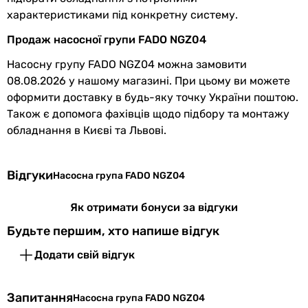
Глибина
250 мм
характеристиками під конкретну систему.
Продаж насосної групи FADO NGZ04
Гарантія
Насосну групу FADO NGZ04 можна замовити
Гарантія
12 міс.
08.08.2026 у нашому магазині. При цьому ви можете
оформити доставку в будь-яку точку України поштою.
Побачили помилку в описі або характеристиках?
Також є допомога фахівців щодо підбору та монтажу
Повідомте нам про це!
обладнання в Києві та Львові.
Повідомити про помилку
Характеристики, комплектація та фотографії FADO NGZ04
Відгуки
Насосна група FADO NGZ04
носять ознайомлювальний характер і можуть змінюватися
виробником без повідомлення. Магазин не несе
Як отримати бонуси за відгуки
відповідальності за зміни, внесені виробником.
Будьте першим, хто напише відгук
Додати свій відгук
Запитання
Насосна група FADO NGZ04