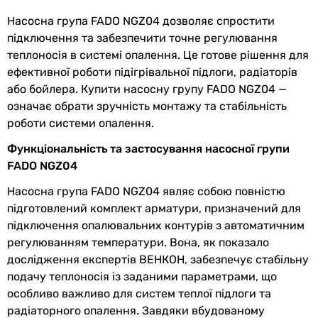
діаметр труб
Насосна група FADO NGZ04 дозволяє спростити
обв'язки
підключення та забезпечити точне регулювання
теплоносія в системі опалення. Це готове рішення для
Верхнє
1 ″
ефективної роботи підігрівальної підлоги, радіаторів
підключення
або бойлера. Купити насосну групу FADO NGZ04 —
означає обрати зручність монтажу та стабільність
Нижнє
1 1/2 ″
роботи системи опалення.
підключення
Функціональність та застосування насосної групи
Міжосьова
125 мм
FADO NGZ04
відстань
Насосна група FADO NGZ04 являє собою повністю
підготовлений комплект арматури, призначений для
Робочий тиск
6 бар
підключення опалювальних контурів з автоматичним
Максимальна
95 °C
регулюванням температури. Вона, як показало
температура
дослідження експертів ВЕНКОН, забезпечує стабільну
теплоносія
подачу теплоносія із заданими параметрами, що
особливо важливо для систем теплої підлоги та
Kvs
6.2 м³/год
радіаторного опалення. Завдяки вбудованому