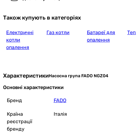
Також купують в категоріях
Електричні
Газ котли
Батареї для
Тепл
котли
опалення
опалення
Характеристики
Насосна група FADO NGZ04
Основні характеристики
Бренд
FADO
Країна
Італія
реєстрації
бренду