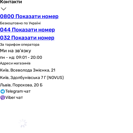
Склад набору змішувачів
Контакти
Змішувач для умивальника
Lidz LDNEX001FNKS49184
0800 Показати номер
Lidz LDNEX001FNKS49184
Безкоштовно по Україні
044 Показати номер
Lidz LDNEX001FNKS49184
Lidz LDHEL001FNKS49178
032 Показати номер
Змішувач для ванни
За тарифом оператора
Ми на зв'язку
Lidz LDNEX006NKS49186
пн - нд: 09:01 - 20:00
Lidz LDNEX005NKS49187
Адреси магазинів
-
Київ, Всеволода Змієнка, 21
-
Київ, Здолбунівська 7 Г (NOVUS)
Душова система
Львів, Порохова, 20 Б
-
Telegram чат
-
Viber чат
Lidz LDNEX1030NKS49189
Lidz LDHEL1030NKS49182
Фізичні характеристики
Колір
нікель