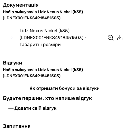
Документація
Оснащення
аератор
, з ручним душем
Набір змішувачів Lidz Nexus Nickel (k35)
(LDNEX001FNKS4918451503)
Особливості
картриджний змішувач
змішувача
Lidz Nexus Nickel (k35)
(LDNEX001FNKS4918451503) -
Підключення
до водопроводу
Габаритні розміри
Розмір
35 мм
картриджа
Відгуки
змішувача
Набір змішувачів Lidz Nexus Nickel (k35)
(LDNEX001FNKS4918451503)
Матеріал
нержавіюча сталь
Як отримати бонуси за відгуки
Виробництво
Польща
Будьте першим, хто напише відгук
Діаметр
1/2 ″
Додати свій відгук
підключення
Колекції
Nexus
Запитання