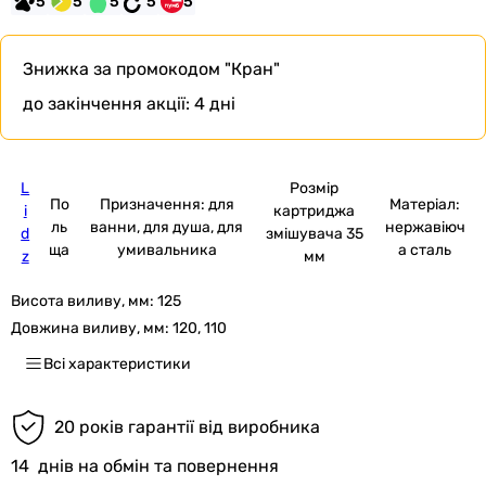
5
5
5
5
5
Знижка за промокодом
"Кран"
до закінчення акції:
4 дні
L
Розмір
По
Призначення: для
Матеріал:
i
картриджа
ль
ванни, для душа, для
нержавіюч
d
змішувача 35
ща
умивальника
а сталь
z
мм
Висота виливу, мм:
125
Довжина виливу, мм:
120, 110
Всі характеристики
20 років гарантії від виробника
14
днів на обмін та повернення