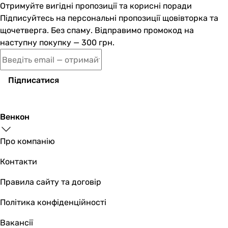
Отримуйте вигідні пропозиції та корисні поради
настінний, врізний
Підписуйтесь на персональні пропозиції щовівторка та
настінний, врізний
щочетверга. Без спаму. Відправимо промокод на
настінний, врізний
наступну покупку — 300 грн.
настінний, врізний
Керування
одноважільний
Підписатися
одноважільний
одноважільний
одноважільний
Венкон
Тип виливу
поворотний, стаціонарний
Про компанію
поворотний, стаціонарний
поворотний, стаціонарний
Контакти
поворотний, стаціонарний
Форма виливу
Правила сайту та договір
L-подібний, Г-подібний
Політика конфіденційності
L-подібний, Г-подібний
L-подібний, Г-подібний
Вакансії