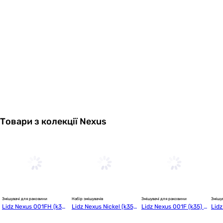
Товари з колекції Nexus
Змішувачі для раковини
Набір змішувачів
Змішувачі для раковини
Змішу
Lidz Nexus 001FH (k35) 
Lidz Nexus Nickel (k35)
Lidz Nexus 001F (k35) L
Lidz
LDNEX001FHNKS49185 
 (LDNEX001FNKS49184
DNEX001FNKS49184
DNE