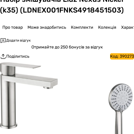
(k35) (LDNEX001FNKS4918451503)
Про товар
Може знадобитись
Комплекти
Колекція
Харак
Додати відгук
Отримайте
до 250 бонусів за відгук
Поділитись
Код:
390273