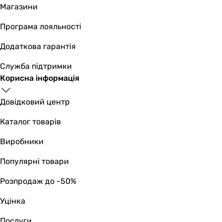
до водопроводу
Магазини
до водопроводу
Програма лояльності
Розмір картриджа змішувача
35 мм
Додаткова гарантія
35 мм
35 мм
Служба підтримки
35 мм
Корисна інформація
Матеріал
нержавіюча сталь
Довідковий центр
нержавіюча сталь
Каталог товарів
нержавіюча сталь
нержавіюча сталь
Виробники
Виробництво
Польща
Популярні товари
Польща
Розпродаж до -50%
Польща
Польща
Уцінка
Діаметр підключення
1/2 ″
Послуги