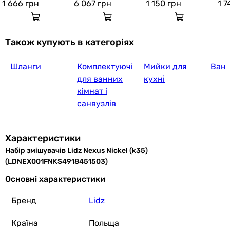
Nickel
51502)
kel
1 666
грн
6 067
грн
1 150
грн
1 
Також купують в категоріях
Шланги
Комплектуючі
Мийки для
Ван
для ванних
кухні
кімнат і
санвузлів
Характеристики
Набір змішувачів Lidz Nexus Nickel (k35)
(LDNEX001FNKS4918451503)
Основні характеристики
Бренд
Lidz
Країна
Польща