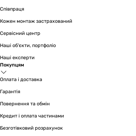
L-подібний, Г-подібний
Перемикач ванна/душ
Співпраця
поворотний
Кожен монтаж застрахований
поворотний
-
Сервісний центр
поворотний
Оснащення
Наші об'єкти, портфоліо
аератор, з ручним душем
Наші експерти
аератор, з ручним душем
Покупцям
аератор, з ручним душем, з верхнім душем
аератор, з ручним душем, з верхнім душем
Оплата і доставка
Особливості змішувача
картриджний змішувач
Гарантія
картриджний змішувач, довгий вилив на ванну (від 20 с
картриджний змішувач
Повернення та обмін
картриджний змішувач
Кредит і оплата частинами
Підключення
до водопроводу
Безготівковий розрахунок
до водопроводу