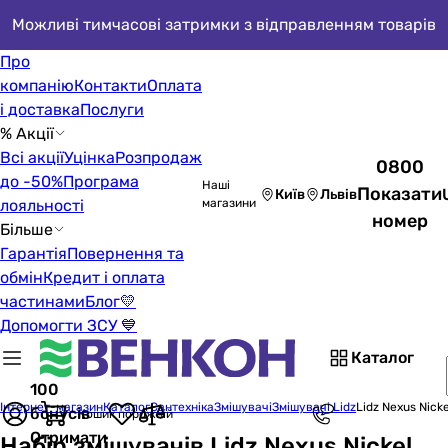
Можливі тимчасові затримки з відправленням товарів
Про
компанію
Контакти
Оплата
і доставка
Послуги
% Акції
Всі акції
Уцінка
Розпродаж
0800
до -50%
Програма
Наші
Показати
Київ
Львів
лояльності
магазини
номер
Більше
Гарантія
Повернення та
обмін
Кредит і оплата
частинами
Блог
💛
Допомогти ЗСУ 💙
Каталог
100
Інтернет-магазин
Каталог
Сантехніка
Змішувачі
Змішувачі Lidz
Lidz Nexus Nic
бонусів
Кошик порожній
Отримати
Набір змішувачів Lidz Nexus Nickel