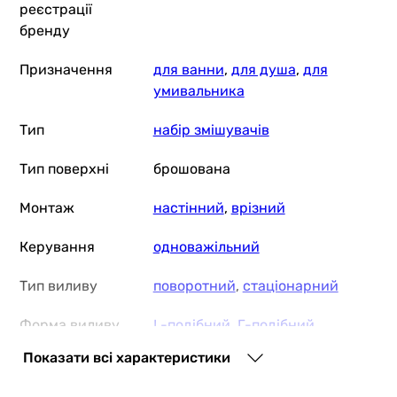
реєстрації
бренду
Призначення
для ванни
,
для душа
,
для
умивальника
Тип
набір змішувачів
Тип поверхні
брошована
Монтаж
настінний
,
врізний
Керування
одноважільний
Тип виливу
поворотний
,
стаціонарний
Форма виливу
L-подібний
,
Г-подібний
Показати всі характеристики
Перемикач
поворотний
ванна/душ