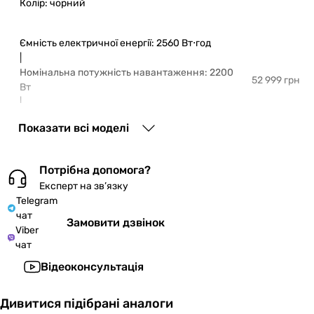
Колір:
чорний
Ємність електричної енергії: 2560 Вт⋅год
|
Номінальна потужність навантаження: 2200
52 999 грн
Вт
|
Колір:
чорний
Показати всі моделі
Ємність електричної енергії: 5120 Вт⋅год
Потрібна допомога?
|
Номінальна потужність навантаження: 2200 Вт
Експерт на зв’язку
79 999 грн
Telegram
|
чат
Колір:
чорний
Замовити дзвінок
Viber
чат
Ємність електричної енергії: 7680 Вт⋅год
Відеоконсультація
|
Номінальна потужність навантаження: 2200
105 999 грн
Вт
Дивитися підібрані аналоги