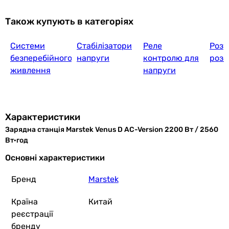
17 325
грн
Також купують в категоріях
Ку
Системи
Стабілізатори
Реле
Розу
Aferiy AF-
безперебійного
напруги
контролю для
розе
живлення
напруги
48 400
грн
Характеристики
Зарядна станція Marstek Venus D AC-Version 2200 Вт / 2560
Aferiy AF-
Вт·год
Основні характеристики
Бренд
Marstek
36 300
грн
Країна
Китай
реєстрації
бренду
Allwei SGR-PPS2400-2P