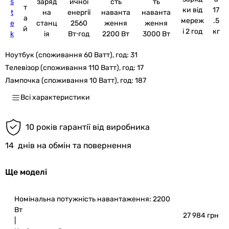
s
заряд
ичної
сть
ть
т
ки від
17
t
на
енергії
наванта
наванта
а
мереж
.5
e
станц
2560
ження
ження
й
і 2 год
кг
k
ія
Вт⋅год
2200 Вт
3000 Вт
Ноутбук (споживання 60 Ватт), год:
31
Телевізор (споживання 110 Ватт), год:
17
Лампочка (споживання 10 Ватт), год:
187
Всі характеристики
10 років гарантії від виробника
14
днів на обмін та повернення
Ще моделі
Номінальна потужність навантаження: 2200
Вт
27 984 грн
|