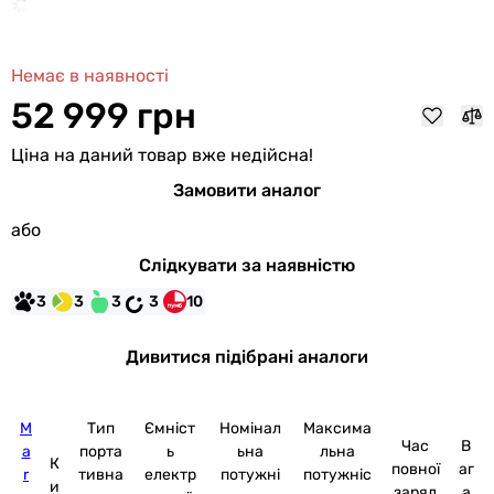
Немає в наявності
52 999 грн
Ціна на даний товар вже недійсна!
Замовити аналог
або
Слідкувати за наявністю
3
3
3
3
10
Дивитися підібрані аналоги
M
Тип
Ємніст
Номінал
Максима
Час
В
a
порта
ь
ьна
льна
К
повної
аг
r
тивна
електр
потужні
потужніс
и
заряд
а