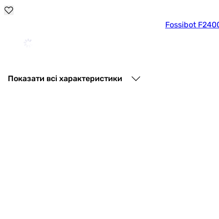
185 999 грн
Вт
|
Fossibot F240
Колір:
чорний
49 500
грн
Показати всі характеристики
Anker Solix
12 999
грн
Optonica PS-9418 (16V