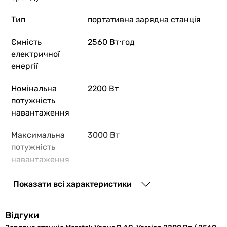
Тип
портативна зарядна станція
Ємність
2560 Вт⋅год
49 500
грн
Ку
електричної
енергії
Ctolity AP
Номінальна
2200 Вт
потужність
навантаження
58 300
грн
Максимальна
3000 Вт
потужність
навантаження
Fossibot F
Виходи для
євророзетка 230 В
Показати всі характеристики
споживання
Відгуки
Загальна
2 шт
30 800
грн