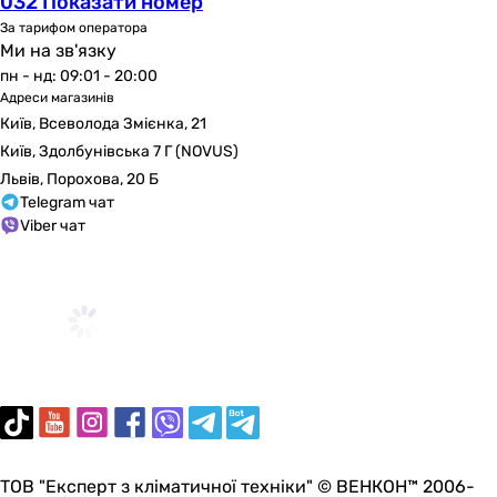
032 Показати номер
-
За тарифом оператора
зовнішній акумулятор, сонячна панель
Ми на зв'язку
-
пн - нд: 09:01 - 20:00
-
Адреси магазинів
сонячна панель
Київ, Всеволода Змієнка, 21
-
Київ, Здолбунівська 7 Г (NOVUS)
-
Львів, Порохова, 20 Б
-
Telegram чат
-
Viber чат
-
-
Комплектація
AC кабель, гарантійний талон, інструкція, зарядна станц
портативна зарядна станція, інструкція, гарантійний т
зарядна станція, гарантійний талон
кабель живлення, інструкція, портативна зарядна станц
кабель живлення, інструкція, портативна зарядна станц
інструкція, сумка, кабель живлення, зарядна станція, к
ТОВ "Експерт з кліматичної техніки" © ВЕНКОН™ 2006-
інструкція, сумка, кабель живлення від сонячної батареї