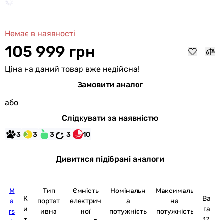
Немає в наявності
105 999 грн
Ціна на даний товар вже недійсна!
Замовити аналог
або
Слідкувати за наявністю
3
3
3
3
10
Дивитися підібрані аналоги
M
Тип
Ємність
Номінальн
Максималь
К
Ва
a
портат
електрич
а
на
и
га
rs
ивна
ної
потужність
потужність
т
17.