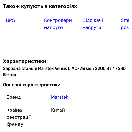
17 325
грн
Також купують в категоріях
Ку
UPS
Контролери
Відсікачі
Smar
Aferiy AF-
напруги
напруги
розе
36 300
грн
Характеристики
Зарядна станція Marstek Venus D AC-Version 2200 Вт / 7680
Fossibot F
Вт·год
Основні характеристики
Бренд
Marstek
30 800
грн
Країна
Китай
реєстрації
бренду
Marsriva 