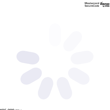
зарядна станція, інструкція, гарантійний талон
гарантійний талон, кабель живлення, інструкція
інструкція, кабель для зарядки від автомобіля, портати
Температура експлуатації
-20~+60 °C
-20, 55 °C
-
0 ~ +40 °C
-10 ~ +40 °C
-10 ~ +40 °C
-10, 40 °C
-20~+45 °C
-10 ~ +40 °C
0 ~ +40 °C
-20, 45 °C
Виробництво
Китай
Китай