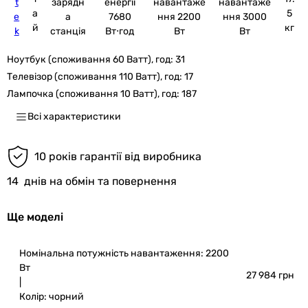
t
зарядн
енергії
навантаже
навантаже
а
5
e
а
7680
ння 2200
ння 3000
й
кг
k
станція
Вт⋅год
Вт
Вт
Ноутбук (споживання 60 Ватт), год:
31
Телевізор (споживання 110 Ватт), год:
17
Лампочка (споживання 10 Ватт), год:
187
Всі характеристики
10 років гарантії від виробника
14
днів на обмін та повернення
Ще моделі
Номінальна потужність навантаження: 2200
Вт
27 984 грн
|
Колір:
чорний