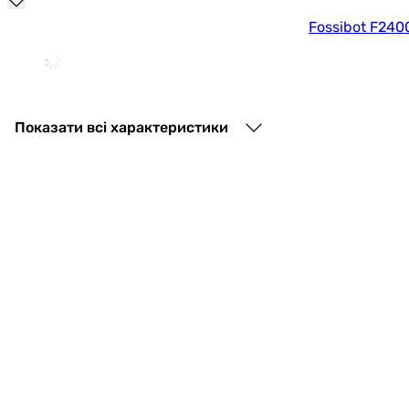
|
Fossibot F240
Колір:
чорний
49 500
грн
Показати всі характеристики
Anker Solix
12 999
грн
Optonica PS-9418 (16V