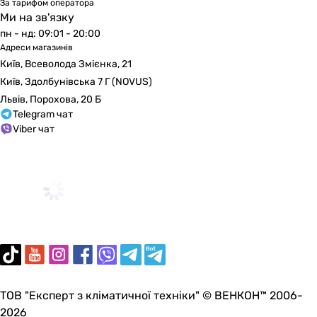
За тарифом оператора
зовнішній акумулятор, сонячна панель
Ми на зв'язку
-
пн - нд: 09:01 - 20:00
-
Адреси магазинів
сонячна панель
Київ, Всеволода Змієнка, 21
-
Київ, Здолбунівська 7 Г (NOVUS)
-
Львів, Порохова, 20 Б
-
Telegram чат
-
Viber чат
-
зовнішній акумулятор, сонячна панель
Комплектація
AC кабель, гарантійний талон, інструкція, зарядна станц
портативна зарядна станція, інструкція, гарантійний т
зарядна станція, гарантійний талон
кабель живлення, інструкція, портативна зарядна станц
кабель живлення, інструкція, портативна зарядна станц
інструкція, сумка, кабель живлення від сонячної батареї
ТОВ "Експерт з кліматичної техніки" © ВЕНКОН™ 2006-
кабель для заряджання від мережі 230, кабель для заря
2026
гарантійний талон, зарядна станція