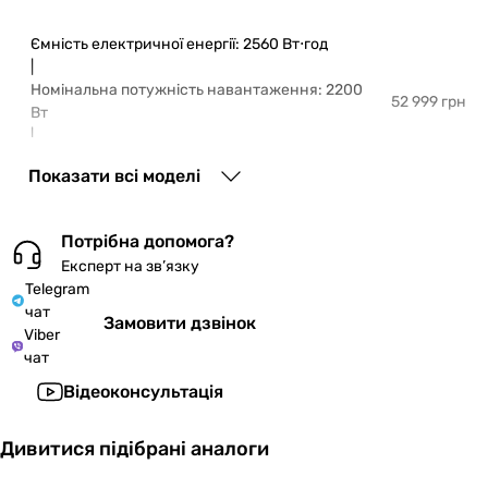
Ємність електричної енергії: 2560 Вт⋅год
|
Номінальна потужність навантаження: 2200
52 999 грн
Вт
|
Колір:
чорний
Показати всі моделі
Ємність електричної енергії: 5120 Вт⋅год
Потрібна допомога?
|
Номінальна потужність навантаження: 2200 Вт
Експерт на зв’язку
79 999 грн
Telegram
|
чат
Колір:
чорний
Замовити дзвінок
Viber
чат
Ємність електричної енергії: 7680 Вт⋅год
Відеоконсультація
|
Номінальна потужність навантаження: 2200
105 999 грн
Вт
Дивитися підібрані аналоги
|