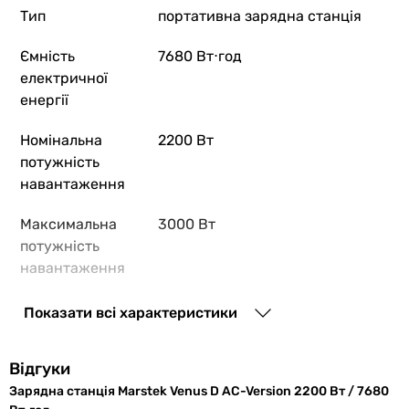
Тип
портативна зарядна станція
Ємність
7680 Вт⋅год
7 777
грн
електричної
енергії
Marstek Mercury M2
Номінальна
2200 Вт
потужність
навантаження
49 999
грн
Максимальна
3000 Вт
потужність
навантаження
Altek AL 600 Po
Виходи для
євророзетка 230 В
Показати всі характеристики
споживання
Відгуки
Загальна
2 шт
15 893
грн
Зарядна станція Marstek Venus D AC-Version 2200 Вт / 7680
кількість