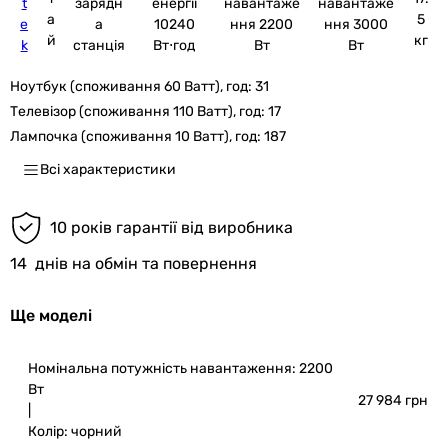
t
зарядн
енергії
навантаже
навантаже
а
5
e
а
10240
ння 2200
ння 3000
й
кг
k
станція
Вт⋅год
Вт
Вт
Ноутбук (споживання 60 Ватт), год:
31
Телевізор (споживання 110 Ватт), год:
17
Лампочка (споживання 10 Ватт), год:
187
Всі характеристики
10 років гарантії від виробника
14
днів на обмін та повернення
Ще моделі
Номінальна потужність навантаження: 2200
Вт
27 984 грн
|
Колір:
чорний