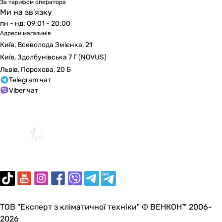
За тарифом оператора
зовнішній акумулятор, сонячна панель
Ми на зв'язку
сонячна панель, зовнішній акумулятор
пн - нд: 09:01 - 20:00
-
Адреси магазинів
зовнішній акумулятор
Київ, Всеволода Змієнка, 21
-
Київ, Здолбунівська 7 Г (NOVUS)
сонячна панель
Львів, Порохова, 20 Б
-
Telegram чат
-
Viber чат
-
сонячна панель
Комплектація
AC кабель, гарантійний талон, інструкція, зарядна станц
портативна зарядна станція, інструкція, гарантійний т
портативна зарядна станція, інструкція, гарантійний т
зарядна станція, гарантійний талон
зарядна станція, інструкція, кабель для зарядки від авт
кабель живлення, інструкція, портативна зарядна станц
ТОВ "Експерт з кліматичної техніки" © ВЕНКОН™ 2006-
кабель живлення, інструкція, портативна зарядна станц
2026
кабель живлення, інструкція, портативна зарядна станц