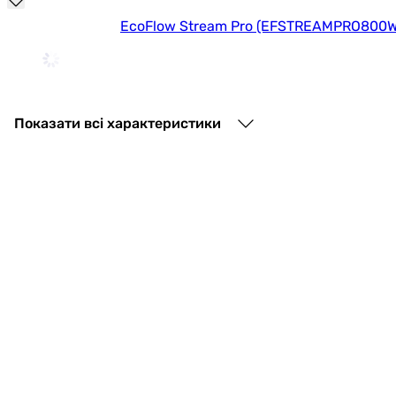
|
EcoFlow Stream Pro (EFSTREAMPRO800W-
Колір:
чорний
43 999
грн
Купити
Показати всі характеристики
Fossibot F240
55 836
грн
Marstek Venus-E 25