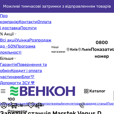
Можливі тимчасові затримки з відправленням товарів
Про
компанію
Контакти
Оплата
і доставка
Послуги
% Акції
Всі акції
Уцінка
Розпродаж
0800
до -50%
Програма
Наші
Показати
Київ
Львів
лояльності
магазини
номер
Більше
Гарантія
Повернення та
обмін
Кредит і оплата
частинами
Блог
💛
Допомогти ЗСУ 💙
Каталог
100
Інтернет-магазин
Каталог
Електротехніка
Акумулятори та зарядні станції
Порт
бонусів
Кошик порожній
Отримати
Зарядна станція Marstek Venus D