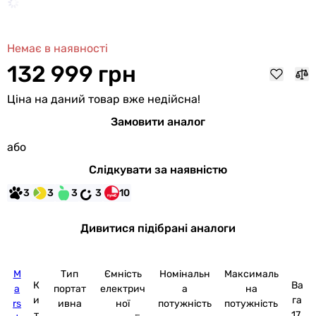
Немає в наявності
132 999 грн
Ціна на даний товар вже недійсна!
Замовити аналог
або
Слідкувати за наявністю
3
3
3
3
10
Дивитися підібрані аналоги
M
Тип
Ємність
Номінальн
Максималь
К
Ва
a
портат
електрич
а
на
и
га
rs
ивна
ної
потужність
потужність
т
17.