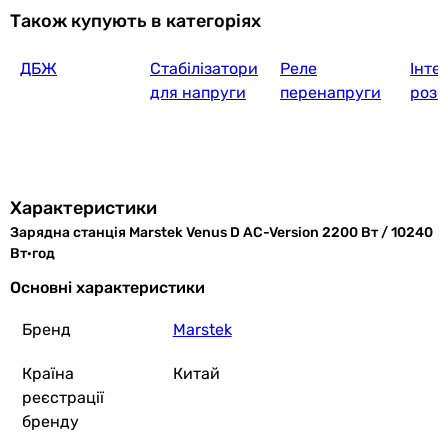
63 599
грн
Також купують в категоріях
ДБЖ
Стабілізатори
Реле
Інте
Anker Solix
для напруги
перенапруги
розе
12 999
грн
Характеристики
Зарядна станція Marstek Venus D AC-Version 2200 Вт / 10240
Optonica PS-9418 (16V
Вт·год
Основні характеристики
Бренд
Marstek
17 377
грн
Ку
Країна
Китай
реєстрації
бренду
Altek AL 1200 PowerBox 