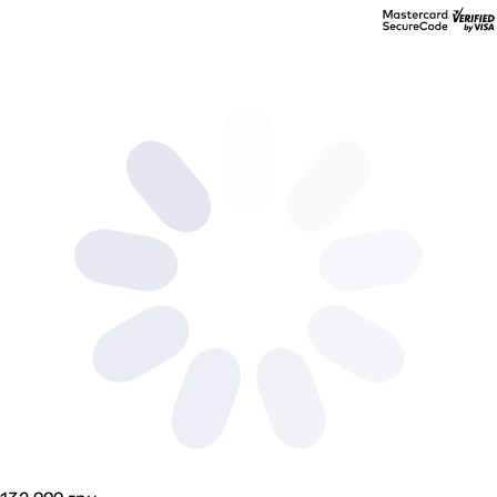
інструкція, сумка, кабель живлення від сонячної батареї
гарантійний талон, зарядна станція
керівництво користувача, кабель для заряджання від ме
Температура експлуатації
-20~+60 °C
-20, 55 °C
-20, 55 °C
-
-
0 ~ +40 °C
-10 ~ +40 °C
-
-10 ~ +40 °C
-20~+45 °C
-10 ~ +45 °C
Виробництво
Китай
Китай