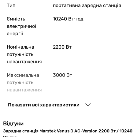
Тип
портативна зарядна станція
Ємність
10240 Вт⋅год
28 435
грн
Ку
електричної
енергії
Aferiy AF-
Номінальна
2200 Вт
потужність
навантаження
40 329
грн
Максимальна
3000 Вт
потужність
навантаження
Marsriva 
Виходи для
євророзетка 230 В
Показати всі характеристики
споживання
Відгуки
Загальна
2 шт
7 777
грн
Зарядна станція Marstek Venus D AC-Version 2200 Вт / 10240
кількість