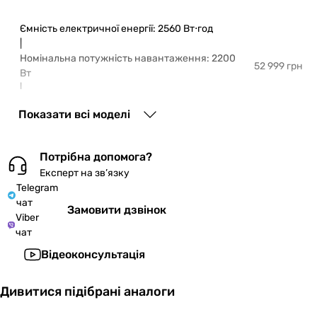
Ємність електричної енергії: 2560 Вт⋅год
|
Номінальна потужність навантаження: 2200
52 999 грн
Вт
|
Колір:
чорний
Показати всі моделі
Ємність електричної енергії: 5120 Вт⋅год
Потрібна допомога?
|
Номінальна потужність навантаження: 2200 Вт
Експерт на зв’язку
79 999 грн
Telegram
|
чат
Колір:
чорний
Замовити дзвінок
Viber
чат
Ємність електричної енергії: 7680 Вт⋅год
Відеоконсультація
|
Номінальна потужність навантаження: 2200
105 999 грн
Вт
Дивитися підібрані аналоги
|