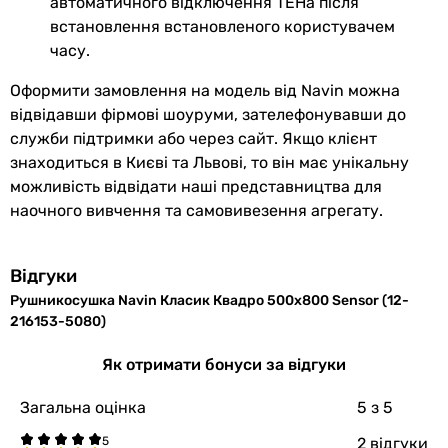
автоматичного відключення ТЕНа після
рушникосушка, комплект кріплення, інструкція з експлуа
встановлення встановленого користувачем
Матеріал
часу.
емальована сталь
сталь
Оформити замовлення на модель від Navin можна
сталь
відвідавши фірмові шоуруми, зателефонувавши до
сталь
служби підтримки або через сайт. Якщо клієнт
нержавіюча сталь
знаходиться в Києві та Львові, то він має унікальну
Колекції
можливість відвідати наші представництва для
Класик Квадро
наочного вивчення та самовивезення агрегату.
Kosser Драбинка Грейд
Kosser Драбинка Грейд
Отель
Відгуки
Deffi Отель
Рушникосушка Navin Класик Квадро 500х800 Sensor (12-
Фізичні характеристики
216153-5080)
Висота
800 мм
Як отримати бонуси за відгуки
800 мм
Загальна оцінка
5
з 5
800 мм
900 мм
2 відгуки