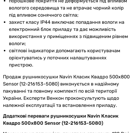
Висота
800 мм
порошкове покриття не деформується під впливом
з поличкою
вологого середовища та не втрачає чорний колір
з поличкою, можливий прихований монтаж
Ширина
500 мм
під впливом сонячного світла;
Кількість секцій
захист класу IP44 виключає попадання вологи на
9 шт
Глибина
75 мм
електронний блок приладу та дає можливість
7 шт
використання у приміщеннях з підвищеним рівнем
7 шт
Міжосьова
470 мм
вологи;
8 шт
відстань
світлові індикатори допомагають користувачам
8 шт
орієнтуватись у поточних налаштуваннях
Вага
5.89 кг
Профіль труби
пристрою.
кругла, квадратна
Колір
чорний
прямокутна
Продаж рушникосушки Navin Класик Квадро 500х800
прямокутна
Sensor (12-216153-5080) виконується в надійному
Габарити в упаковці
кругла
пакуванні та повному комплекті по всій території
кругла
України. Експерти Венкон проконсультують щодо
Ширина в
540 мм
Розташування рушникосушки
належної експлуатації та встановлення приладу.
упаковці
вертикальне
Додаткові переваги рушникосушки Navin Класик
вертикальне
Висота в
810 мм
Квадро 500х800 Sensor (12-216153-5080)
вертикальне
упаковці
вертикальне