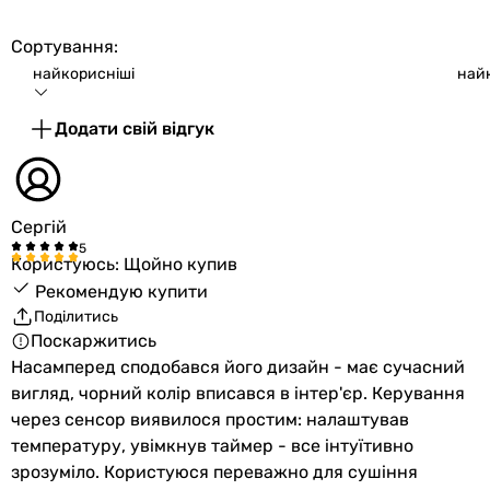
Гарантія
Гарантія
Сортування:
36 міс.
найкорисніші
най
60 міс.
60 міс.
Додати свій відгук
240 міс.
60 міс.
Сергій
Користуюсь: Щойно купив
Рекомендую купити
Поділитись
Поскаржитись
Насамперед сподобався його дизайн - має сучасний
вигляд, чорний колір вписався в інтер'єр. Керування
через сенсор виявилося простим: налаштував
температуру, увімкнув таймер - все інтуїтивно
зрозуміло. Користуюся переважно для сушіння