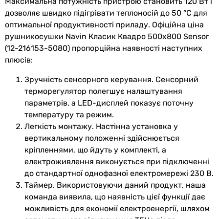
Максимальна потужність пристрою становить 120 Вт і
вертикальне
Глибина в
60 мм
дозволяє швидко підігрівати теплоносій до 50 °C для
Монтаж
упаковці
оптимальної продуктивності приладу. Офіційна ціна
настінний
рушникосушки Navin Класик Квадро 500х800 Sensor
настінний
Вага в упаковці
5.89 кг
(12-216153-5080) пропорційна наявності наступних
настінний
плюсів:
настінний
Гарантія
Зручність сенсорного керування. Сенсорний
настінний
Гарантія
36 міс.
терморегулятор полегшує налаштування
Виробництво
параметрів, а LED-дисплей показує поточну
Україна
Побачили помилку в описі або характеристиках?
температуру та режим.
Україна
Повідомте нам про це!
Легкість монтажу. Настінна установка у
Україна
вертикальному положенні здійснюється
Україна
Повідомити про помилку
кріпленнями, що йдуть у комплекті, а
Україна
Характеристики, комплектація та фотографії Navin Класик
електроживлення виконується при підключенні
Комплектація
Квадро 500х800 Sensor (12-216153-5080) носять
до стандартної однофазної електромережі 230 В.
комплект кріплення, рушникосушка - 1шт.
ознайомлювальний характер і можуть змінюватися
Таймер. Використовуючи даний продукт, наша
рушникосушка - 1шт., інструкція з експлуатації, кріплен
виробником без повідомлення. Магазин не несе
команда виявила, що наявність цієї функції дає
кріплення, інструкція з експлуатації, рушникосушка - 1ш
відповідальності за зміни, внесені виробником.
можливість для економії електроенергії, шляхом
рушникосушка - 1шт., комплект кріплень - 1шт, інструкція