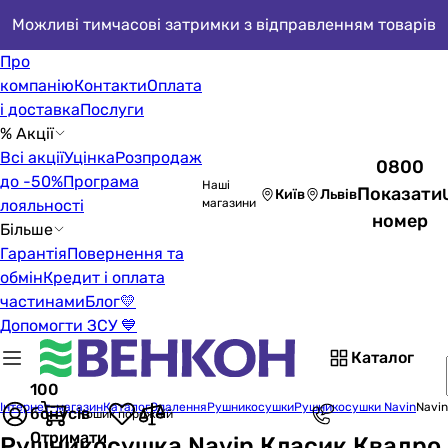
Можливі тимчасові затримки з відправленням товарів
Про
компанію
Контакти
Оплата
і доставка
Послуги
% Акції
Всі акції
Уцінка
Розпродаж
0800
до -50%
Програма
Наші
Показати
Київ
Львів
лояльності
магазини
номер
Більше
Гарантія
Повернення та
обмін
Кредит і оплата
частинами
Блог
💛
Допомогти ЗСУ 💙
Каталог
100
Інтернет-магазин
Каталог
Опалення
Рушникосушки
Рушникосушки Navin
Navin
бонусів
Кошик порожній
Отримати
Рушникосушка Navin Класик Квадро