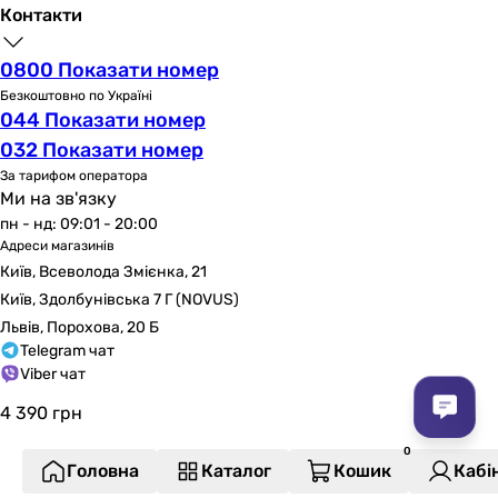
Контакти
0800 Показати номер
Безкоштовно по Україні
044 Показати номер
032 Показати номер
За тарифом оператора
Ми на зв'язку
пн - нд: 09:01 - 20:00
Адреси магазинів
Київ, Всеволода Змієнка, 21
Київ, Здолбунівська 7 Г (NOVUS)
Львів, Порохова, 20 Б
Telegram чат
Viber чат
4 390
грн
Головна
Каталог
Кошик
Кабі