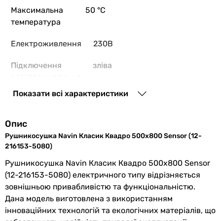
230В
Максимальна
50 °C
230В
температура
230В
Електроживлення
230В
Підключення електроживлення
зліва
Підключення
зліва
справа
електроживлення
зліва
справа
Показати всі характеристики
Розташування
справа
зліва
вимикача
Розташування вимикача
Опис
справа
Максимальна
120 Вт
Рушникосушка Navin Класик Квадро 500х800 Sensor (12-
справа
потужність
216153-5080)
зліва
Рушникосушка Navin Класик Квадро 500х800 Sensor
на кабелі живлення
Форма
драбинка
(12-216153-5080) електричного типу відрізняється
на кабелі живлення
зовнішньою привабливістю та функціональністю.
Максимальна потужність
Особливості
дисплей
, індикатор
Дана модель виготовлена ​​з використанням
120 Вт
моделі
температури
інноваційних технологій та екологічних матеріалів, що
120 Вт