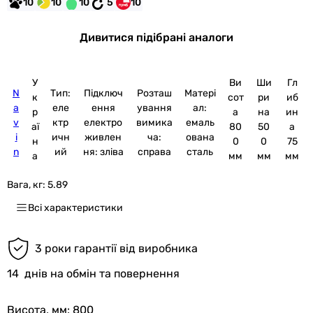
10
10
10
5
10
Дивитися підібрані аналоги
У
Ви
Ши
Гл
N
Тип:
Підключ
Розташ
Матері
к
сот
ри
иб
a
еле
ення
ування
ал:
р
а
на
ин
v
ктр
електро
вимика
емаль
аї
80
50
а
i
ичн
живлен
ча:
ована
н
0
0
75
n
ий
ня: зліва
справа
сталь
а
мм
мм
мм
Вага, кг:
5.89
Всі характеристики
3 роки гарантії від виробника
14
днів на обмін та повернення
Висота, мм
: 800