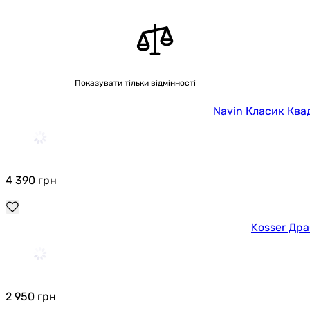
Показувати тільки відмінності
Navin Класик Ква
4 390
грн
Kosser Др
2 950
грн