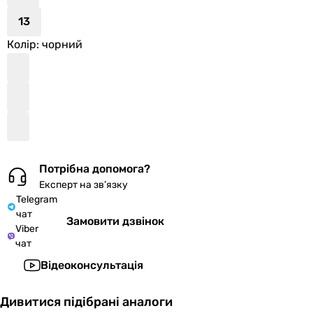
13
Колір
: чорний
Потрібна допомога?
Експерт на зв’язку
Telegram
чат
Замовити дзвінок
Viber
чат
Відеоконсультація
Дивитися підібрані аналоги