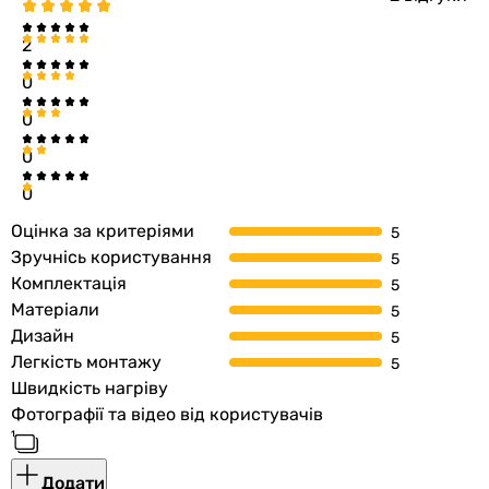
900 мм
Ширина
2
500 мм
0
500 мм
500 мм
0
530 мм
0
530 мм
0
Глибина
75 мм
Оцінка за критеріями
65 мм
Зручнісь користування
65 мм
Комплектація
210 мм
Матеріали
221 мм
Дизайн
Міжосьова відстань
Легкість монтажу
470 мм
Швидкість нагріву
-
Фотографії та відео від користувачів
-
500 мм
Додати
500 мм