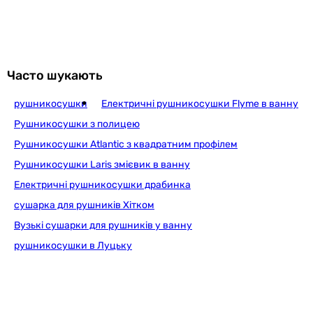
Часто шукають
рушникосушки
Електричні рушникосушки Flyme в ванну
Рушникосушки з полицею
Рушникосушки Atlantic з квадратним профілем
Рушникосушки Laris змієвик в ванну
Електричні рушникосушки драбинка
сушарка для рушників Хітком
Вузькі сушарки для рушників у ванну
рушникосушки в Луцьку