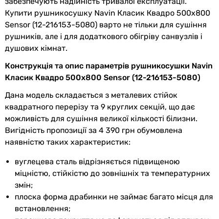
Кількість секцій
9 шт
забезпечують надійність тривалої експлуатації.
120 Вт
Купити рушникосушку Navin Класик Квадро 500х800
120 Вт
Профіль труби
кругла,
квадратна
Sensor (12-216153-5080) варто не тільки для сушіння
120 Вт
рушників, але і для додаткового обігріву санвузлів і
Клас захисту
Розташування
вертикальне
душових кімнат.
-
рушникосушки
-
Конструкція та опис параметрів рушникосушки Navin
-
Монтаж
настінний
Класик Квадро 500х800 Sensor (12-216153-5080)
-
Дана модель складається з металевих стійок
-
Виробництво
Україна
квадратного перерізу та 9 круглих секцій, що дає
Форма
можливість для сушіння великої кількості білизни.
драбинка
Комплектація
комплект кріплення,
Вигідність пропозиції за 4 390 грн обумовлена ​​
драбинка
рушникосушка - 1шт.
наявністю таких характеристик:
драбинка
Матеріал
емальована сталь
драбинка
вуглецева сталь відрізняється підвищеною
драбинка
міцністю, стійкістю до зовнішніх та температурних
Колекції
Класик Квадро
Особливості моделі
змін;
дисплей, індикатор температури
плоска форма драбинки не займає багато місця для
Фізичні характеристики
з гачками для рушників
встановлення;
з гачками для рушників