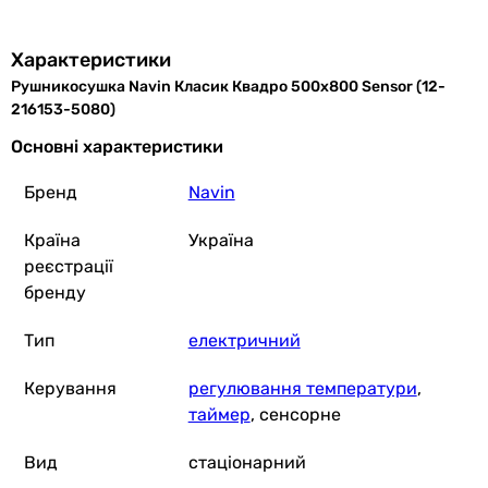
стаціонарний
стаціонарний
Характеристики
стаціонарний
Рушникосушка Navin Класик Квадро 500х800 Sensor (12-
стаціонарний
216153-5080)
Робоча температура
-
Основні характеристики
55 °C
Бренд
Navin
55 °C
-
Країна
Україна
-
реєстрації
Максимальна температура
бренду
50 °C
60 °C
Тип
електричний
60 °C
60 °C
Керування
регулювання температури
,
60 °C
таймер
, сенсорне
Електроживлення
230В
Вид
стаціонарний
230В