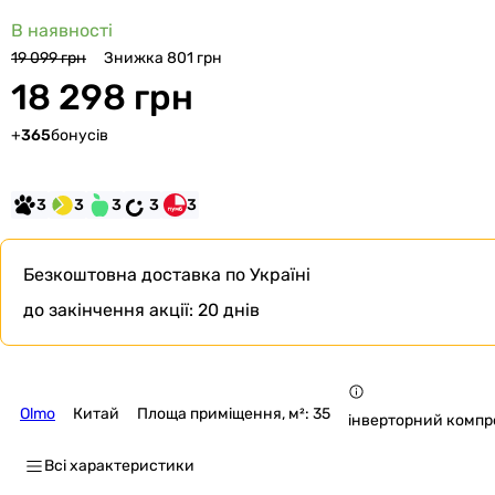
В наявності
Знижка 801 грн
19 099 грн
18 298 грн
+
365
бонусів
3
3
3
3
3
Безкоштовна доставка
по Україні
до закінчення акції:
20 днів
Olmo
Китай
Площа приміщення, м²: 35
інверторний компр
Всі характеристики