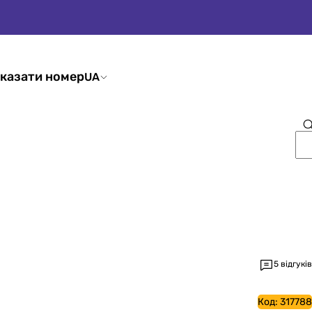
казати номер
UA
5 відгуків
Код:
317788