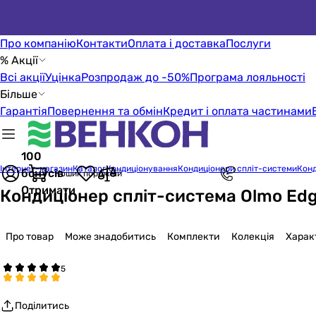
Про компанію
Контакти
Оплата і доставка
Послуги
% Акції
Всі акції
Уцінка
Розпродаж до -50%
Програма лояльності
Більше
Гарантія
Повернення та обмін
Кредит і оплата частинами
100
Інтернет-магазин
Каталог
Кондиціонування
Кондиціонери спліт-системи
Конд
бонусів
Кошик порожній
Отримати
Кондиціонер спліт-система Olmo Edg
Про товар
Може знадобитись
Комплекти
Колекція
Харак
Поділитись