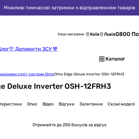
Можливі тимчасові затримки з відправленням товарів
0800 По
Київ
Львів
Наші магазини
Блог
💛 Допомогти ЗСУ 💙
Каталог
иціонери спліт-системи Olmo
Olmo Edge Deluxe Inverter OSH-12FRH3
e Deluxe Inverter OSH-12FRH3
теристики
Опис
Відео
Відгуки
Запитання
Схожі моделі
Отримайте
до 250 бонусів за відгук