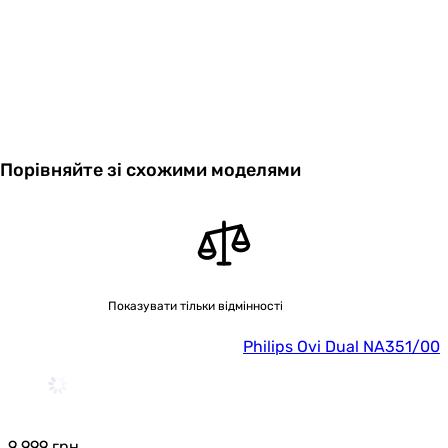
Висота в
370 мм
упаковці
Глибина в
490 мм
упаковці
Гарантія
Порівняйте зі схожими моделями
Гарантія
24 міс.
Побачили помилку в описі або характеристиках?
Повідомте нам про це!
Повідомити про помилку
Показувати тільки відмінності
Характеристики, комплектація та фотографії Philips Ovi Dual
Philips Ovi Dual NA351/00
NA351/00 носять ознайомлювальний характер і можуть
змінюватися виробником без повідомлення. Магазин не
несе відповідальності за зміни, внесені виробником.
9 999
грн