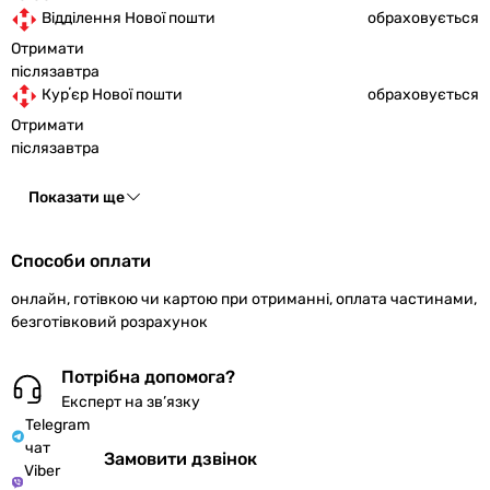
Відділення Нової пошти
обраховується
Отримати
післязавтра
Курʼєр Нової пошти
обраховується
Отримати
післязавтра
Показати ще
Способи оплати
онлайн, готівкою чи картою при отриманні, оплата частинами,
безготівковий розрахунок
Потрібна допомога?
Експерт на зв’язку
Telegram
чат
Замовити дзвінок
Viber