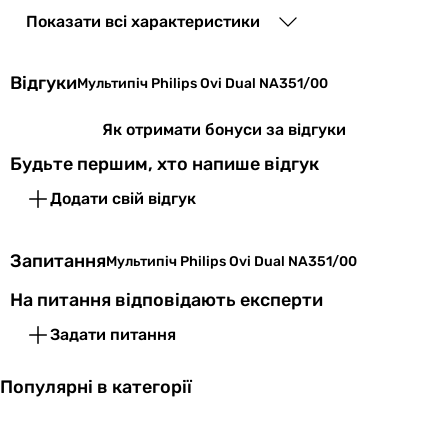
Показати всі характеристики
Програми
випічка, гриль, заморожені
інгредієнти, запікання, розігрів,
Відгуки
Мультипіч Philips Ovi Dual NA351/00
тушкування
Як отримати бонуси за відгуки
Особливості
таймер, дисплей, регулювання
моделі
температури, звуковий сигнал,
Будьте першим, хто напише відгук
антипригарне покриття,
Додати свій відгук
автовідключення, можна мити в
посудомийній машині, нековзні
ніжки
Запитання
Мультипіч Philips Ovi Dual NA351/00
Техгології
технологія Rapid Air
На питання відповідають експерти
Задати питання
Матеріал
пластик, нержавіюча сталь
корпусу
Популярні в категорії
Комплектація
інструкція користувача,
гарантійний талон, мультипіч