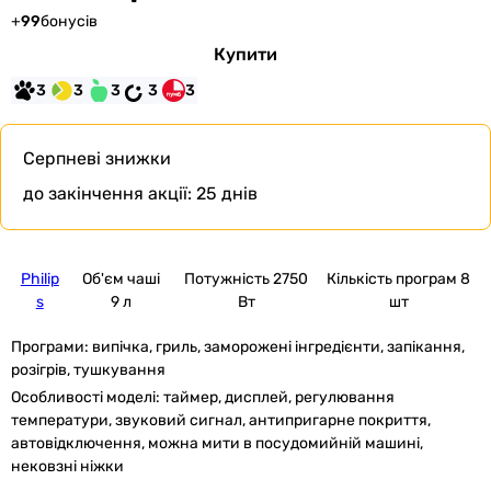
+
99
бонусів
Купити
3
3
3
3
3
Серпневі знижки
до закінчення акції:
25 днів
Philip
Об'єм чаші
Потужність 2750
Кількість програм 8
s
9 л
Вт
шт
Програми:
випічка, гриль, заморожені інгредієнти, запікання,
розігрів, тушкування
Особливості моделі:
таймер, дисплей, регулювання
температури, звуковий сигнал, антипригарне покриття,
автовідключення, можна мити в посудомийній машині,
нековзні ніжки