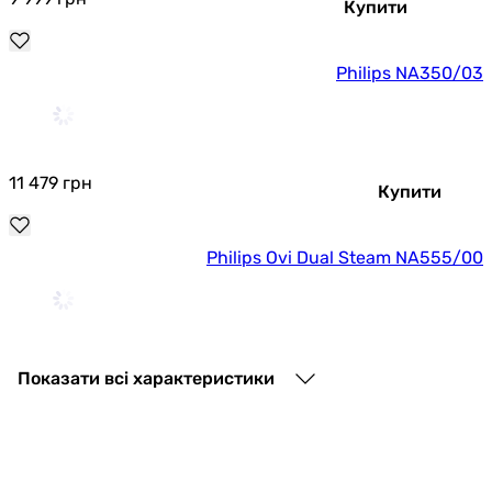
Купити
Philips NA350/03
11 479
грн
Купити
Philips Ovi Dual Steam NA555/00
12 852
грн
Купити
Показати всі характеристики
Основні характеристики
Тип
мультипіч