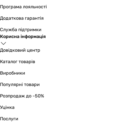
44,4 см
Програма лояльності
38,2 см
Додаткова гарантія
45 см
Глибина
Служба підтримки
38,2 см
Корисна інформація
44,4 см
39 см
Довідковий центр
Вага
7.8 кг
Каталог товарів
7.85 кг
Виробники
8.75 кг
Колір
Популярні товари
чорний
чорний
Розпродаж до -50%
сріблястий
Уцінка
Габарити в упаковці
Вага в упаковці
Послуги
9.8 кг