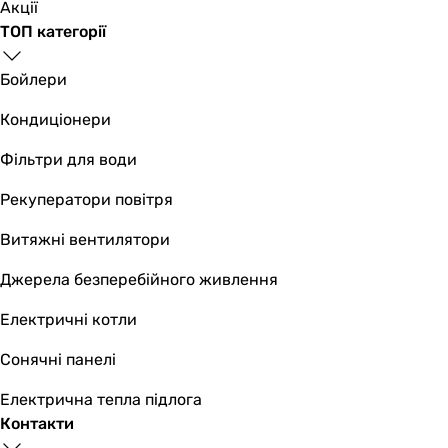
9.7 кг
Акції
10.77 кг
ТОП категорії
Ширина в упаковці
390 мм
Бойлери
370 мм
Кондиціонери
490 мм
Висота в упаковці
Фільтри для води
370 мм
390 мм
Рекуператори повітря
390 мм
Витяжні вентилятори
Глибина в упаковці
490 мм
Джерела безперебійного живлення
490 мм
400 мм
Електричні котли
Гарантія
Сонячні панелі
Гарантія
24 міс.
Електрична тепла підлога
24 міс.
Контакти
24 міс.