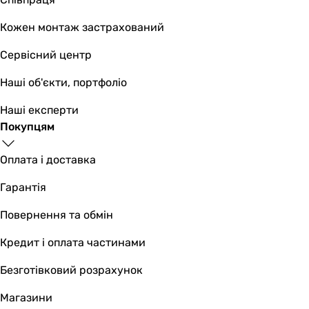
пластик, метал
Довжина мережевого шнура
Кожен монтаж застрахований
-
Сервісний центр
0.8 м
1 м
Наші об'єкти, портфоліо
Виробництво
-
Наші експерти
Китай
Покупцям
Китай
Комплектація
Оплата і доставка
інструкція користувача, гарантійний талон, мультипіч
Гарантія
інструкція користувача, підставка для тостів, щипці, мул
інструкція користувача, мультипіч
Повернення та обмін
Фізичні характеристики
Висота
Кредит і оплата частинами
31,4 см
Безготівковий розрахунок
31,4 см
36 см
Магазини
Ширина