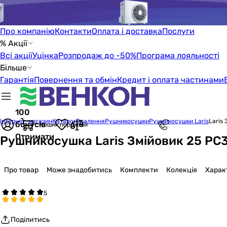
Про компанію
Контакти
Оплата і доставка
Послуги
% Акції
Всі акції
Уцінка
Розпродаж до -50%
Програма лояльності
Більше
Гарантія
Повернення та обмін
Кредит і оплата частинами
100
Інтернет-магазин
Каталог
Опалення
Рушникосушки
Рушникосушки Laris
Laris
бонусів
Кошик порожній
Отримати
Рушникосушка Laris Змійовик 25 РС3
Про товар
Може знадобитись
Комплекти
Колекція
Харак
Поділитись