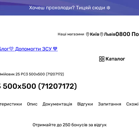
Хочеш прохолоди? Тицяй сюди ❄️
0800 По
Київ
Львів
Наші магазини
Блог
💛 Допомогти ЗСУ 💙
Каталог
 Змійовик 25 РС3 500х500 (71207172)
 500х500 (71207172)
теристики
Опис
Документація
Відгуки
Запитання
Схожі
Отримайте
до 250 бонусів за відгук