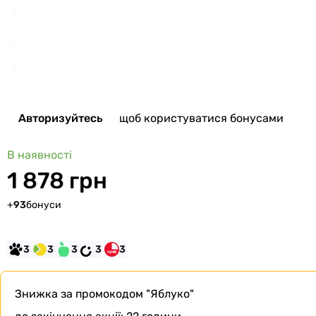
Авторизуйтесь
щоб користуватися бонусами
В наявності
1 878 грн
+
93
бонуси
3
3
3
3
3
Знижка за промокодом
"Яблуко"