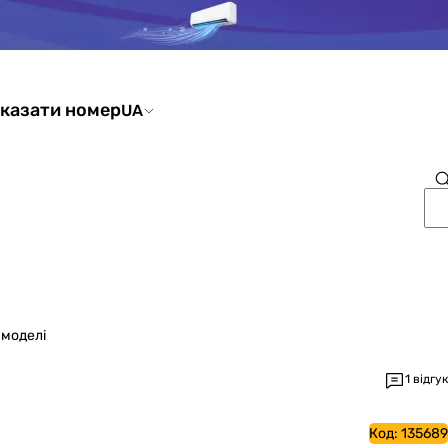
казати номер
UA
 моделі
1 відгук
Код:
135689