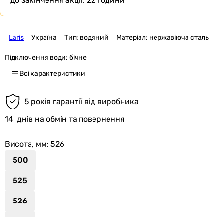
до закінчення акції:
22 години
Laris
Україна
Тип: водяний
Матеріал: нержавіюча сталь
Підключення води:
бічне
Всі характеристики
5 років гарантії від виробника
14
днів на обмін та повернення
Висота, мм
: 526
500
525
526