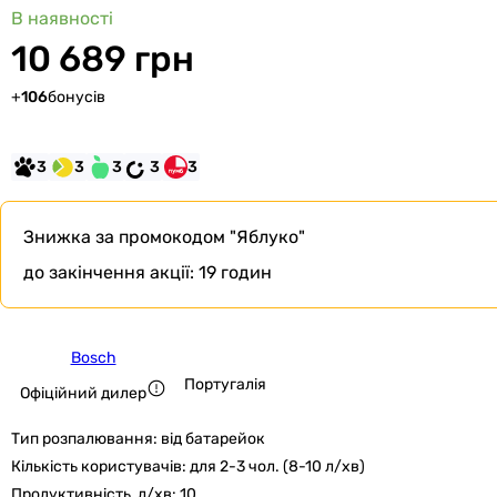
В наявності
10 689 грн
+
106
бонусів
3
3
3
3
3
Знижка за промокодом
"Яблуко"
до закінчення акції:
19 годин
Bosch
Португалія
Офіційний дилер
Тип розпалювання:
від батарейок
Кількість користувачів:
для 2-3 чол. (8-10 л/хв)
Продуктивність, л/хв:
10