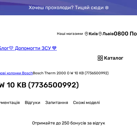
Хочеш прохолоди? Тицяй сюди ❄️
0800 По
Київ
Львів
Наші магазини
Блог
💛 Допомогти ЗСУ 💙
Каталог
зові колонки Bosch
Bosch Therm 2000 O W 10 KB (7736500992)
W 10 KB (7736500992)
ументація
Відгуки
Запитання
Схожі моделі
Отримайте
до 250 бонусів за відгук