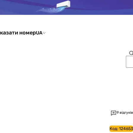
казати номер
UA
9 відгуків
Код:
124653