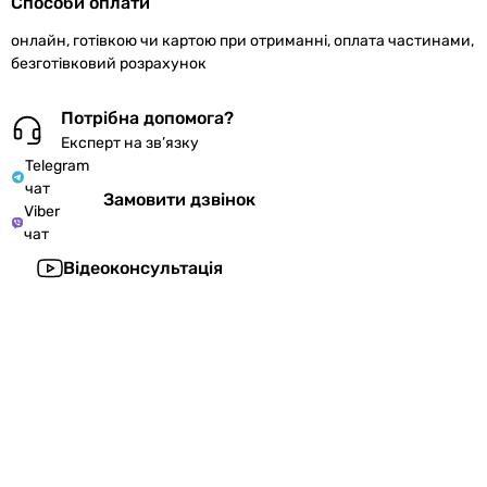
Способи оплати
онлайн, готівкою чи картою при отриманні, оплата частинами,
безготівковий розрахунок
Потрібна допомога?
Експерт на зв’язку
Telegram
чат
Замовити дзвінок
Viber
чат
Відеоконсультація