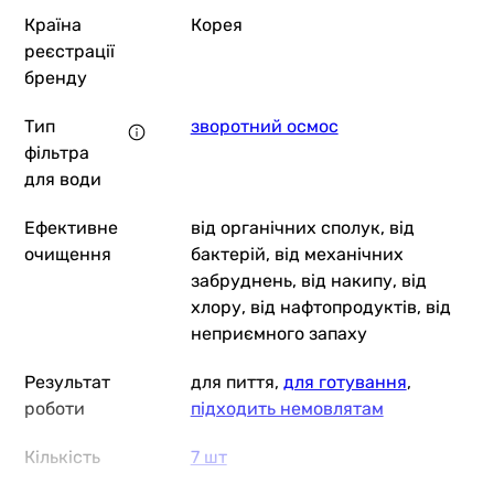
Країна
Корея
реєстрації
бренду
Тип
зворотний осмос
фільтра
для води
Ефективне
від органічних сполук, від
очищення
бактерій, від механічних
забруднень, від накипу, від
хлору, від нафтопродуктів, від
неприємного запаху
Результат
для пиття,
для готування
,
роботи
підходить немовлятам
Кількість
7 шт
ступенів