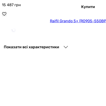
15 487
грн
Купити
Raifil Grando 5+ (RO905-550B
14 767
грн
Купити
Показати всі характеристики
Raifil Grando Premium 7+ з насосом (RO90
13 662
грн
Купити
Raifil Grando Premium 6+ з насосом (RO90