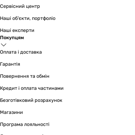
Сервісний центр
9 328
грн
Купити
Наші об'єкти, портфоліо
Platinum Wasser RO7P PLAT-F-ULTRA7B
Наші експерти
Покупцям
Оплата і доставка
13 989
грн
Купити
Гарантія
Основні характеристики
Повернення та обмін
Тип фільтра для води
Кредит і оплата частинами
зворотний осмос
зворотний осмос
Безготівковий розрахунок
зворотний осмос
Магазини
зворотний осмос
зворотний осмос
Програма лояльності
зворотний осмос