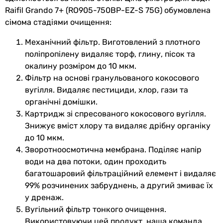
Raifil Grando 7+ (RO905-750BP-EZ-S 75G) обумовлена ​​
Діаметр
1/2 ″
сімома стадіями очищення:
підключення
Механічний фільтр. Виготовлений з плотного
Комплектація
інструкція з експлуатації, кран
поліпропілену видаляє торф, глину, пісок та
для питної води, хомут для
окалину розміром до 10 мкм.
врізки в каналізацію, трубки
Фільтр на основі гранульованого кокосового
для підключення, ключ для
вугілля. Видаляє пестициди, хлор, гази та
колб, трійник для підключення
органічні домішки.
в водопровід, кран на бак, бак
Картридж зі спресованого кокосового вугілля.
Знижує вміст хлору та видаляє дрібну органіку
Виробництво
Корея
до 10 мкм.
Зворотноосмотична мембрана. Поділяє напір
Температура
5 °C, 45 °C
води на два потоки, один проходить
вхідної води
багатошаровий фільтраційний елемент і видаляє
99% розчинених забруднень, а другий змиває їх
Структура
насичена кальцієм, насичена
у дренаж.
води на
магнієм
Вугільний фільтр тонкого очищення.
виході
Використовуючи цей продукт, наша команда