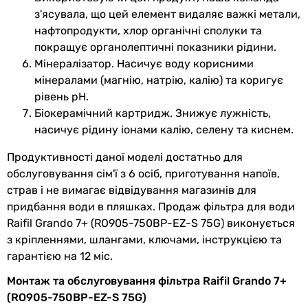
з'ясувала, що цей елемент видаляє важкі метали,
Клас фільтра
преміум
нафтопродукти, хлор органічні сполуки та
Тиск води в
слабкий напір (до 3 бар)
покращує органолептичні показники рідини.
системі
Мінералізатор. Насичує воду корисними
мінералами (магнію, натрію, калію) та коригує
Періодичність заміни
рівень pH.
Біокерамічний картридж. Знижує лужність,
Нижній
6 міс.
насичує рідину іонами калію, селену та киснем.
комплект
Продуктивності даної моделі достатньо для
Постфільтр
12 міс.
обслуговування сім'ї з 6 осіб, приготування напоїв,
страв і не вимагає відвідування магазинів для
Мембрана
24 міс.
придбання води в пляшках. Продаж фільтра для води
Raifil Grando 7+ (RO905-750BP-EZ-S 75G) виконується
Мінералізатор
12 міс.
з кріпленнями, шлангами, ключами, інструкцією та
гарантією на 12 міс.
Структурізатор
12 міс.
Монтаж та обслуговування фільтра Raifil Grando 7+
Фізичні характеристики
(RO905-750BP-EZ-S 75G)