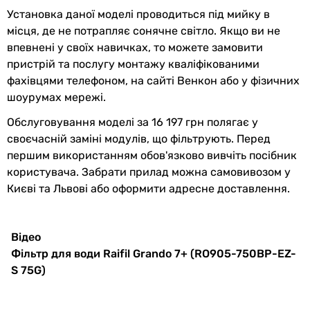
Установка даної моделі проводиться під мийку в
Колір
білий
місця, де не потрапляє сонячне світло. Якщо ви не
впевнені у своїх навичках, то можете замовити
Габарити в упаковці
пристрій та послугу монтажу кваліфікованими
фахівцями телефоном, на сайті Венкон або у фізичних
Ширина в
400 мм
шоурумах мережі.
упаковці
Обслуговування моделі за 16 197 грн полягає у
Висота в
480 мм
своєчасній заміні модулів, що фільтрують. Перед
упаковці
першим використанням обов'язково вивчіть посібник
користувача. Забрати прилад можна самовивозом у
Глибина в
200 мм
Києві та Львові або оформити адресне доставлення.
упаковці
Вага в упаковці
16 кг
Відео
Фільтр для води Raifil Grando 7+ (RO905-750BP-EZ-
Гарантія
S 75G)
Гарантія
12 міс.