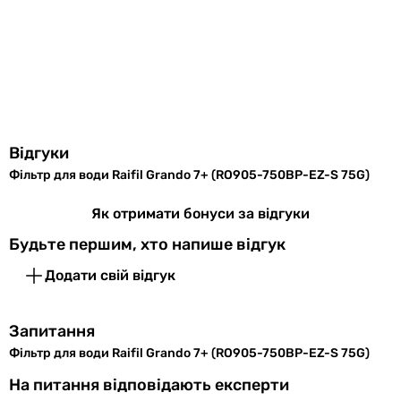
Побачили помилку в описі або характеристиках?
Повідомте нам про це!
Повідомити про помилку
Характеристики, комплектація та фотографії Raifil Grando 7+
(RO905-750BP-EZ-S 75G) носять ознайомлювальний
характер і можуть змінюватися виробником без
Відгуки
повідомлення. Магазин не несе відповідальності за зміни,
внесені виробником.
Фільтр для води Raifil Grando 7+ (RO905-750BP-EZ-S 75G)
Як отримати бонуси за відгуки
Будьте першим, хто напише відгук
Додати свій відгук
Запитання
Фільтр для води Raifil Grando 7+ (RO905-750BP-EZ-S 75G)
На питання відповідають експерти