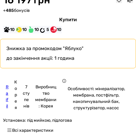
+
485
бонусів
Купити
10
10
10
5
10
Знижка за промокодом
"Яблуко"
до закінчення акції:
1 година
К
R
7
Виробниц
о
Особливості: мінералізатор,
a
сту
тво
р
мембрана, постфільтр,
if
пе
мембрани
е
накопичувальний бак,
il
нів
: Корея
я
структурізатор, насос
Установка:
під мийкою, підлогова
Всі характеристики