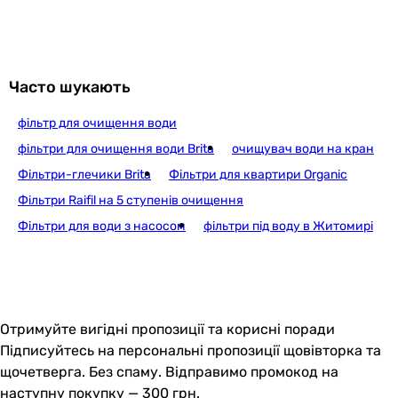
13 327
грн
Купити
Часто шукають
фільтр для очищення води
Raifil Grando Premium 6 (RO
фільтри для очищення води Brita
очищувач води на кран
Фільтри-глечики Brita
Фільтри для квартири Organic
Фільтри Raifil на 5 ступенів очищення
9 995
грн
Купити
Фільтри для води з насосом
фільтри під воду в Житомирі
FITaqua ARO7 Bo
Отримуйте вигідні пропозиції та корисні поради
Підписуйтесь на персональні пропозиції щовівторка та
15 590
грн
щочетверга. Без спаму. Відправимо промокод на
Купит
наступну покупку — 300 грн.