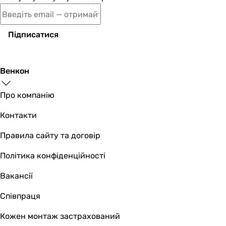
Raifil Grando Premium 5+ з насосом (RO90
Підписатися
12 662
грн
Венкон
Купити
Про компанію
Raifil Grando Premium 7 (RO
Контакти
Правила сайту та договір
10 327
грн
Політика конфіденційності
Купити
Вакансії
Raifil Grando Premium 5 (RO
Співпраця
Кожен монтаж застрахований