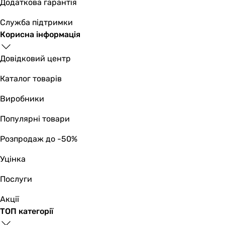
зворотний осмос
Додаткова гарантія
зворотний осмос
Служба підтримки
зворотний осмос
Корисна інформація
зворотний осмос
зворотний осмос
Довідковий центр
Якість очищення
-
Каталог товарів
-
-
Виробники
-
Популярні товари
98 %
98 %
Розпродаж до -50%
98 %
98 %
Уцінка
-
Послуги
98 %
98 %
Акції
Ефективне очищення
ТОП категорії
від органічних сполук, від бактерій, від механічних забр