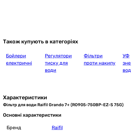
Також купують в категоріях
Бойлери
Регулятори
Фільтри
УФ
електричні
тиску для
проти накипу
знез
води
води
Характеристики
Фільтр для води Raifil Grando 7+ (RO905-750BP-EZ-S 75G)
Основні характеристики
Бренд
Raifil