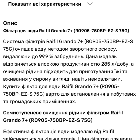
Показати всі характеристики
Установка
під мийкою
, підлогова
Опис
Тиск min,max
3 атм, 6 атм
Фільтр для води Raifil Grando 7+ (RO905-750BP-EZ-S 75G)
Тип крану
без крана
Система фільтрів Raifil Grando 7+ (RO905-750BP-EZ-S
75G) очищає воду методом зворотного осмосу,
Виробництво
Корея
видаляючи до 99,9 % забруднень. Дана модель
мембрани
відрізняється високою продуктивністю 285 л/добу, а
очищена рідина підходить для приготування їжі та
Особливості
мінералізатор
,
мембрана
,
вживання у сирому вигляді навіть немовлятами.
постфільтр,
накопичувальний
Купити фільтр для води Raifil Grando 7+ (RO905-
бак
,
структурізатор
,
насос
750BP-EZ-S 75G) варто для встановлення в побутових
та громадських приміщеннях.
Тип картриджів
стандартні
Семиступеневе очищення рідини фільтром Raifil
Продуктивність
285 (75 гал.) л/доба
Grando 7+ (RO905-750BP-EZ-S 75G)
мембрани
Ефективна фільтрація води моделлю від Raifil
Призначення
побутовий
здійснюється за кілька етапів. Ціна фільтра для води