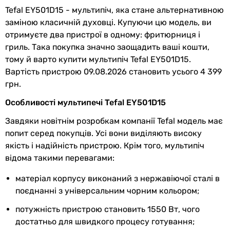
Tefal EY501D15 - мультипіч, яка стане альтернативною
Довжина
0.7 м
заміною класичній духовці. Купуючи цю модель, ви
мережевого
отримуєте два пристрої в одному: фритюрниця і
шнура
гриль. Така покупка значно заощадить ваші кошти,
тому й варто купити мультипіч Tefal EY501D15.
Виробництво
Китай
Вартість пристрою 09.08.2026 становить усього 4 399
грн.
Комплектація
мультипіч, чаша, кошик,
інструкція користувача,
Особливості мультипечі Tefal EY501D15
гарантійний талон
Завдяки новітнім розробкам компанії Tefal модель має
Колекції
Tefal EY
попит серед покупців. Усі вони виділяють високу
якість і надійність пристрою. Крім того, мультипіч
EAN
3045380020771
відома такими перевагами:
матеріал корпусу виконаний з нержавіючої сталі в
Фізичні характеристики
поєднанні з універсальним чорним кольором;
Висота
36,1 см
потужність пристрою становить 1550 Вт, чого
достатньо для швидкого процесу готування;
Ширина
27 см