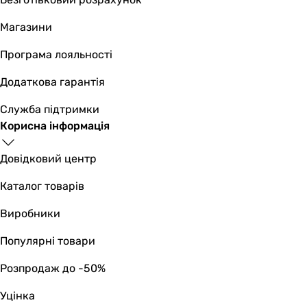
Висота в упаковці
-
Магазини
398 мм
Глибина в упаковці
Програма лояльності
-
Додаткова гарантія
370 мм
Гарантія
Служба підтримки
Гарантія
Корисна інформація
24 міс.
24 міс.
Довідковий центр
Каталог товарів
Виробники
Популярні товари
Розпродаж до -50%
Уцінка