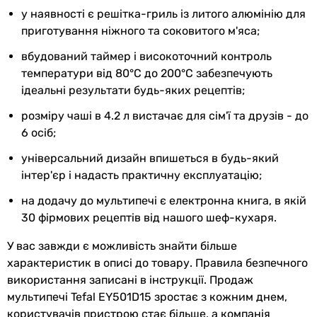
у наявності є решітка-гриль із литого алюмінію для
Глибина
32,4 см
приготування ніжного та соковитого м'яса;
Вага
5.6 кг
вбудований таймер і високоточний контроль
температури від 80°C до 200°C забезпечують
Колір
чорний, нержавіюча сталь
ідеальні результати будь-яких рецептів;
розміру чаші в 4.2 л вистачає для сім'ї та друзів - до
Габарити в упаковці
6 осіб;
Вага в упаковці
6.7 кг
універсальний дизайн впишеться в будь-який
інтер'єр і надасть практичну експлуатацію;
Гарантія
на додачу до мультипечі є електронна книга, в якій
Гарантія
24 міс.
30 фірмових рецептів від нашого шеф-кухаря.
У вас завжди є можливість знайти більше
Побачили помилку в описі або характеристиках?
характеристик в описі до товару. Правила безпечного
Повідомте нам про це!
використання записані в інструкції. Продаж
Повідомити про помилку
мультипечі Tefal EY501D15 зростає з кожним днем,
користувачів пристрою стає більше, а компанія
Характеристики, комплектація та фотографії Tefal EY501D15