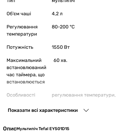
Тип
мультипіч
Об'єм чаші
4,2 л
Регулювання
80-200 °C
температури
Потужність
1550 Вт
Максимальний
60 хв.
встановлюваний
час таймера, що
встановлюється
Особливості
регулювання температури,
моделі
таймер, індикація нагріву,
антипригарне покриття
Показати всі характеристики
Матеріал
метал із пластиком
Опис
Мультипіч Tefal EY501D15
корпусу