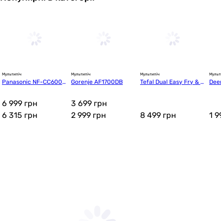
Мультипіч
Мультипіч
Мультипіч
Мульт
Panasonic NF-CC600A
Gorenje AF1700DB
Tefal Dual Easy Fry & G
Dee
TS
rill Air Fryer EY905D10
0 (
6 999 грн
3 699 грн
6 315
грн
2 999
грн
8 499
грн
1 