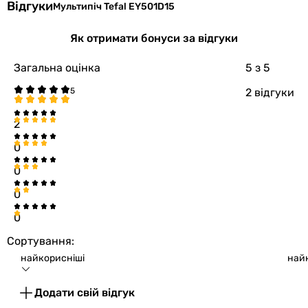
Відгуки
Мультипіч Tefal EY501D15
Як отримати бонуси за відгуки
Загальна оцінка
5
з 5
2 відгуки
2
0
0
0
0
Сортування:
найкорисніші
най
Додати свій відгук