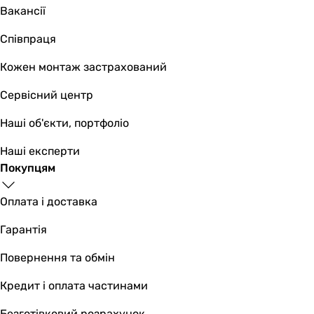
Вакансії
27 см
27 см
Співпраця
Глибина
32,4 см
Кожен монтаж застрахований
32,4 см
Сервісний центр
Вага
5.6 кг
Наші об'єкти, портфоліо
5.6 кг
Колір
Наші експерти
чорний, нержавіюча сталь
Покупцям
чорний
Габарити в упаковці
Оплата і доставка
Вага в упаковці
Гарантія
6.7 кг
7 кг
Повернення та обмін
Ширина в упаковці
-
Кредит і оплата частинами
314 мм
Безготівковий розрахунок