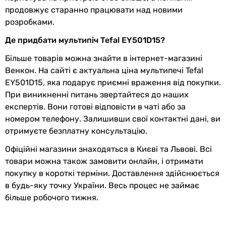
носять ознайомлювальний характер і можуть змінюватися
продовжує старанно працювати над новими
виробником без повідомлення. Магазин не несе
розробками.
відповідальності за зміни, внесені виробником.
Де придбати мультипіч Tefal EY501D15?
Більше товарів можна знайти в інтернет-магазині
Венкон. На сайті є актуальна ціна мультипечі Tefal
EY501D15, яка подарує приємні враження від покупки.
При виникненні питань звертайтеся до наших
експертів. Вони готові відповісти в чаті або за
номером телефону. Залишивши свої контактні дані, ви
отримуєте безплатну консультацію.
Офіційні магазини знаходяться в Києві та Львові. Всі
товари можна також замовити онлайн, і отримати
покупку в короткі терміни. Доставлення здійснюється
в будь-яку точку України. Весь процес не займає
більше робочого тижня.