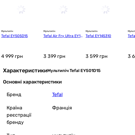
Мультипіч
Мультипіч
Мультипіч
Мульт
Tefal EY505D15
Tefal Air Fry Ultra EY11
Tefal EY145310
Tef
1B15
4 999
грн
3 399
грн
3 599
грн
3 
Характеристики
Мультипіч Tefal EY501D15
Основні характеристики
Бренд
Tefal
Країна
Франція
реєстрації
бренду