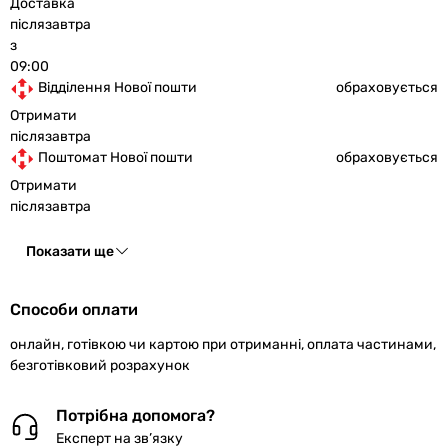
Доставка
післязавтра
з
09:00
Відділення Нової пошти
обраховується
Отримати
післязавтра
Поштомат Нової пошти
обраховується
Отримати
післязавтра
Показати ще
Способи оплати
онлайн, готівкою чи картою при отриманні, оплата частинами,
безготівковий розрахунок
Потрібна допомога?
Експерт на зв’язку