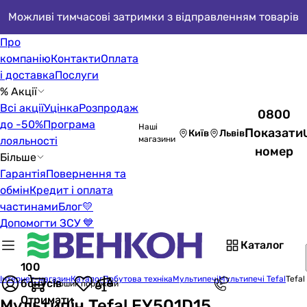
Можливі тимчасові затримки з відправленням товарів
Про
компанію
Контакти
Оплата
і доставка
Послуги
% Акції
Всі акції
Уцінка
Розпродаж
0800
до -50%
Програма
Наші
Показати
Київ
Львів
лояльності
магазини
номер
Більше
Гарантія
Повернення та
обмін
Кредит і оплата
частинами
Блог
💛
Допомогти ЗСУ 💙
Каталог
100
Інтернет-магазин
Каталог
Побутова техніка
Мультипечі
Мультипечі Tefal
Tefal
бонусів
Кошик порожній
Отримати
Мультипіч Tefal EY501D15