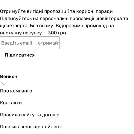
метал із пластиком
Отримуйте вигідні пропозиції та корисні поради
пластик
Підписуйтесь на персональні пропозиції щовівторка та
Довжина мережевого шнура
щочетверга. Без спаму. Відправимо промокод на
0.7 м
наступну покупку — 300 грн.
-
Виробництво
Китай
Китай
Підписатися
Комплектація
мультипіч, чаша, кошик, інструкція користувача, гарант
мультипіч, решітка для гриля
Венкон
Колекції
Tefal EY
Про компанію
-
Контакти
Фізичні характеристики
Висота
Правила сайту та договір
36,1 см
36,1 см
Політика конфіденційності
Ширина