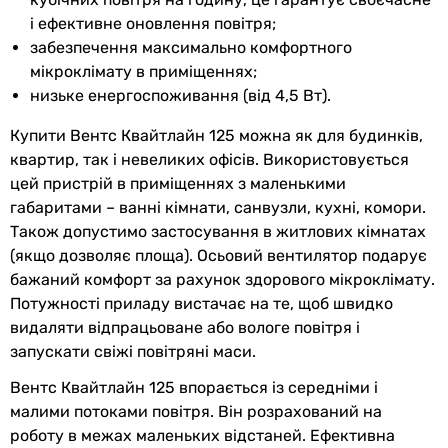
і ефективне оновлення повітря;
Частота току
50 Гц
забезпечення максимально комфортного
мікроклімату в приміщеннях;
Тип двигуна
AC
низьке енергоспоживання (від 4,5 Вт).
Кількість
1, плавне регулювання
Купити Вентс Квайтлайн 125 можна як для будинків,
швидкостей
квартир, так і невеликих офісів. Використовується
цей пристрій в приміщеннях з маленькими
Min
-20 °C
габаритами – ванні кімнати, санвузли, кухні, комори.
температура
Також допустимо застосування в житлових кімнатах
переміщуваного
(якщо дозволяє площа). Осьовий вентилятор подарує
повітря
бажаний комфорт за рахунок здорового мікроклімату.
Max
45 °C
Потужності приладу вистачає на те, щоб швидко
температура
видаляти відпрацьоване або вологе повітря і
переміщуваного
запускати свіжі повітряні маси.
повітря
Вентс Квайтлайн 125 впорається із середніми і
малими потоками повітря. Він розрахований на
Частота обертів
2250 об/хв
роботу в межах маленьких відстаней. Ефективна