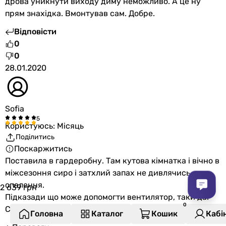
дрова уникнути виходу диму неможливо. А це ну
прям знахідка. Вмонтував сам. Добре.
Відповісти
0
0
28.01.2020
Sofia
Користуюсь: Місяць
Поділитись
Поскаржитись
Поставила в гардеробну. Там кутова кімнатка і вічно в
міжсезоння сиро і затхлий запах не дивлячись н а
опалення.
2 639
грн
Підказади що може допомогти вентилятор, таки да.
Спасибі консультанту Богдану за допомогу у виборі :)
Головна
Каталог
Кошик
Кабі