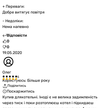
+ Переваги:
Добре витягує повітря
- Недоліки:
Нема напевно
Відповісти
0
0
19.05.2020
Олег
Користуюсь: Більше року
Поділитись
Поскаржитись
Купив длякотельні. Іноді є не велика задимленість
через тиск і поки розтоплюєш котел і підкидаєш