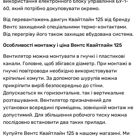
Висота в
125 мм
використання електронного блоку управління БУ-1-
упаковці
60, який потрібно докуповувати окремо.
Від перевантажень двигун Квайтлайн 125 від бренду
Глибина в
125 мм
Вентс захищений спеціальними термо-контактами.
упаковці
Від перегріву його також захищає вбудована система.
Вага в упаковці
1 кг
Особливості монтажу і ціна Вентс Квайтлайн 125
Вентилятор можна монтувати в гнучкі і пластикові
Гарантія
канали. Головне, щоб збігався діаметр. При монтажі в
Гарантія
60 міс.
гнучкі повітроводи необхідно використовувати
кріпильні хомути. За допомогою шурупів можна
прикріпити виріб безпосередньо до стіни.
Побачили помилку в описі або характеристиках?
Допускається як горизонтальне, так і вертикальне
Повідомте нам про це!
розташування. Вентилятор призначений для
Повідомити про помилку
установки всередині приміщень, зовнішній монтаж не
Характеристики, комплектація та фотографії Вентс
допустимий. Для збільшення робочого тиску можна
Квайтлайн 125 носять ознайомлювальний характер і можуть
послідовно встановити два таких прилади.
змінюватися виробником без повідомлення. Магазин не
несе відповідальності за зміни, внесені виробником.
Купуйте Вентс Квайтлайн 125 в нашому магазині. Ми