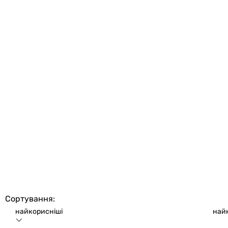
Сортування:
найкорисніші
най