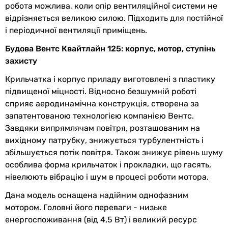
робота можлива, коли опір вентиляційної системи не
Вид
припливний
,
витяжний
відрізняється великою силою. Підходить для постійної
Конструкція
осьовий
і періодичної вентиляції приміщень.
вентилятора
Будова Вентс Квайтлайн 125: корпус, мотор, ступінь
захисту
Установка
на вулиці
, всередині
приміщення
Крильчатка і корпус приладу виготовлені з пластику
підвищеної міцності. Відносно безшумній роботі
Призначення
для ванної
,
для туалету
,
для
сприяє аеродинамічна конструкція, створена за
кухні
,
для гроубокса
,
для сауни
,
запатентованою технологією компанією Вентс.
для лазні
Завдяки випрямлячам повітря, розташованим на
вихідному патрубку, знижується турбулентність і
Виробництво
Україна
збільшується потік повітря. Також знижує рівень шуму
особлива форма крильчаток і прокладки, що гасять,
Колекції
Вентс Квайтлайн
нівелюють вібрацію і шум в процесі роботи мотора.
EAN
4823059351536
Дана модель оснащена надійним однофазним
мотором. Головні його переваги - низьке
Фізичні характеристики
енергоспоживання (від 4,5 Вт) і великий ресурс