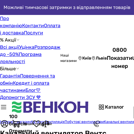
Можливі тимчасові затримки з відправленням товарів
Про
компанію
Контакти
Оплата
і доставка
Послуги
% Акції
Всі акції
Уцінка
Розпродаж
0800
до -50%
Програма
Наші
Показати
Київ
Львів
лояльності
магазини
номер
Більше
Гарантія
Повернення та
обмін
Кредит і оплата
частинами
Блог
💛
Допомогти ЗСУ 💙
Каталог
100
Інтернет-магазин
Каталог
Вентиляція
Побутові вентилятори
Канальні вентил
бонусів
Кошик порожній
Отримати
Канальний вентилятор Вентс