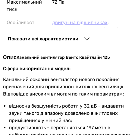
Максимальний
72 Па
тиск
Особливості
двигун на підшипниках
,
регулювання обертів (опція)
Показати всі характеристики
Матеріал
пластик
корпусу
Опис
Канальний вентилятор Вентс Квайтлайн 125
Клас захисту
IPX4
Сфера використання моделі
Електроживлення
230В
Канальний осьовий вентилятор нового покоління
призначений для припливної і витяжної вентиляції.
Кількість фаз
однофазний
Відповідає високим вимогам по таким параметрам:
Споживана
13 Вт
відносна безшумність роботи у 32 дБ - видавати
потужність
звуки такого діапазону дозволено в житлових
приміщеннях у нічний час;
Споживчий
0.09 А
продуктивність - переганяється 197 метрів
струм
кубічних повітря на годину, це гарантує своєчасне