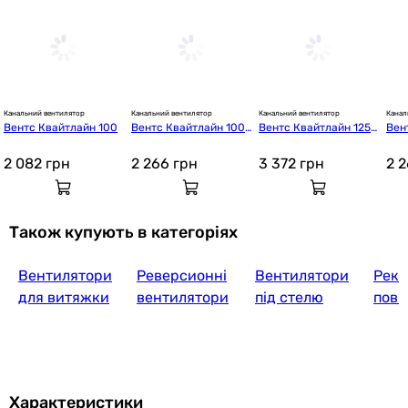
Канальний вентилятор
Канальний вентилятор
Канальний вентилятор
Канал
Вентс Квайтлайн 100
Вентс Квайтлайн 100
Вентс Квайтлайн 125
Вен
 Дуо
 Т
 К
2 082
грн
2 266
грн
3 372
грн
2 
Також купують в категоріях
Вентилятори
Реверсионні
Вентилятори
Реку
для витяжки
вентилятори
під стелю
пові
Характеристики