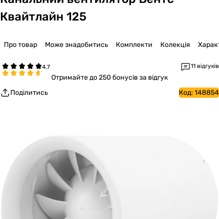
Квайтлайн 125
Про товар
Може знадобитись
Комплекти
Колекція
Харак
11 відгуків
Отримайте
до 250 бонусів за відгук
Поділитись
Код:
148854