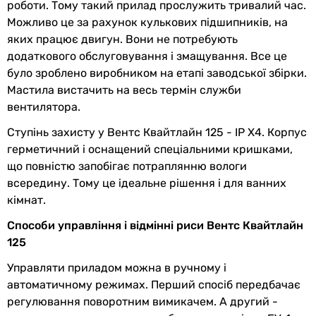
роботи. Тому такий прилад прослужить тривалий час.
Діаметр
125 мм
Можливо це за рахунок кулькових підшипників, на
патрубка
яких працює двигун. Вони не потребують
додаткового обслуговування і змащування. Все це
Ширина
125 мм
було зроблено виробником на етапі заводської збірки.
вентилятора
Мастила вистачить на весь термін служби
вентилятора.
Висота
125 мм
вентилятора
Ступінь захисту у Вентс Квайтлайн 125 - IP X4. Корпус
герметичний і оснащений спеціальними кришками,
Вага
0.75 кг
що повністю запобігає потраплянню вологи
всередину. Тому це ідеальне рішення і для ванних
Довжина
161.5 мм
кімнат.
вентилятора
Способи управління і відмінні риси Вентс Квайтлайн
Габарити в упаковці
125
Управляти приладом можна в ручному і
Ширина в
162 мм
автоматичному режимах. Перший спосіб передбачає
упаковці
регулювання поворотним вимикачем. А другий -