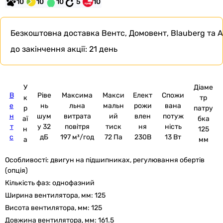
10
10
10
5
10
Безкоштовна доставка
Вентс, Домовент, Blauberg та A
до закінчення акції:
21 день
У
Діаме
В
Ріве
Максима
Макси
Елект
Спожи
к
тр
е
нь
льна
мальн
рожи
вана
р
патру
н
шум
витрата
ий
влен
потуж
аї
бка
т
у 32
повітря
тиск
ня
ність
н
125
с
дБ
197 м³/год
72 Па
230В
13 Вт
а
мм
Особливості:
двигун на підшипниках, регулювання обертів
(опція)
Кількість фаз:
однофазний
Ширина вентилятора, мм:
125
Висота вентилятора, мм:
125
Довжина вентилятора, мм:
161.5