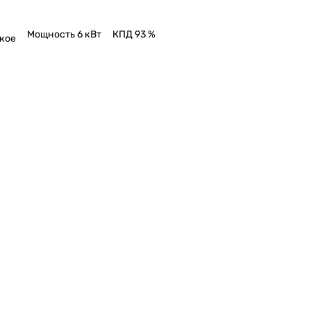
Мощность 6 кВт
КПД 93 %
кое