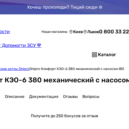
Хочеш прохолоди? Тицяй сюди ❄️
0800 Показ
ости
Киев
Львов
Наши магазины
 Допомогти ЗСУ 💙
Каталог
кие котлы Dnipro
Dnipro Комфорт КЭО-6 380 механический с насосом IBO
т КЭО-6 380 механический с насосом
и
Описание
Документация
Отзывы
Вопросы
Получите
до 250 бонусов за отзыв