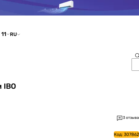
ати номер
RU
 IBO
3 отзыва
Код:
307862