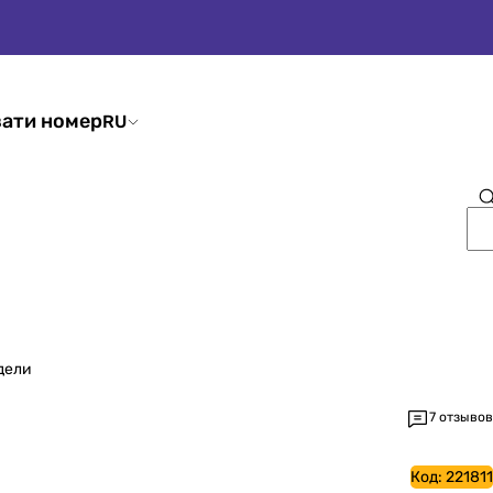
ати номер
RU
дели
7 отзывов
Код:
221811