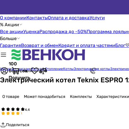
О компании
Контакты
Оплата и доставка
Услуги
% Акции
Все акции
Уценка
Распродажа до -50%
Программа лояльн
Больше
Гарантия
Возврат и обмен
Кредит и оплата частями
Блог

100
Интернет-магазин
Каталог
Отопление
Котлы
Электрические котлы
Электричес
бонусов
Корзина пуста
Получить
Электрический котел Teknix ESPRO 1
О товаре
Может понадобиться
Комплекты
Характеристик
Поделиться