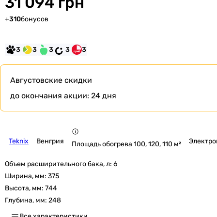
31 094 грн
+
310
бонусов
3
3
3
3
3
Августовские скидки
до окончания акции:
24 дня
Teknix
Венгрия
Электро
Площадь обогрева 100, 120, 110 м²
Объем расширительного бака, л:
6
Ширина, мм:
375
Высота, мм:
744
Глубина, мм:
248
Все характеристики