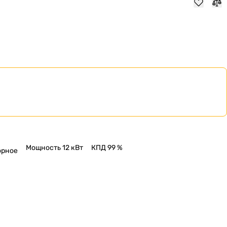
Мощность 12 кВт
КПД 99 %
орное