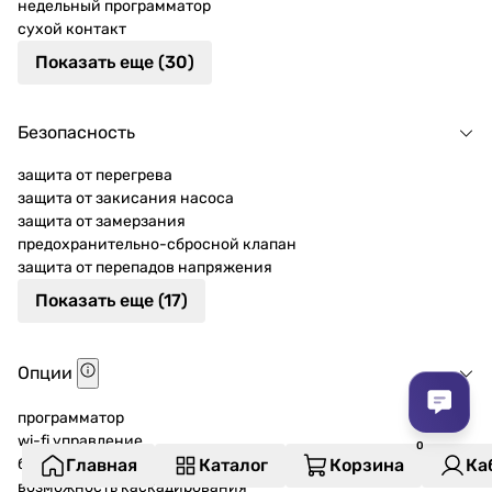
недельный программатор
сухой контакт
Показать еще (30)
Безопасность
защита от перегрева
защита от закисания насоса
защита от замерзания
предохранительно-сбросной клапан
защита от перепадов напряжения
Показать еще (17)
Опции
программатор
wi-fi управление
бойлер косвенного нагрева
Главная
Каталог
Корзина
Ка
возможность каскадирования