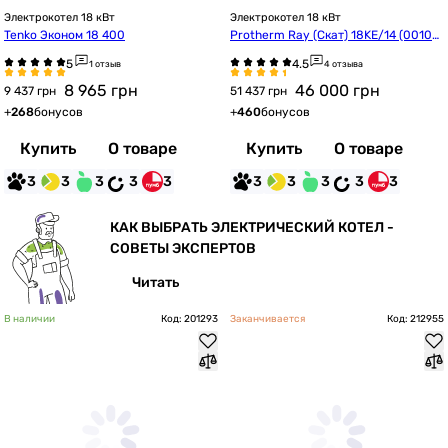
Электрокотел 18 кВт
Электрокотел 18 кВт
Tenko Эконом 18 400
Protherm Ray (Скат) 18KE/14 (00100
23674)
1 отзыв
4 отзыва
8 965
грн
46 000
грн
9 437 грн
51 437 грн
+
268
бонусов
+
460
бонусов
Купить
О товаре
Купить
О товаре
3
3
3
3
3
3
3
3
3
3
КАК ВЫБРАТЬ ЭЛЕКТРИЧЕСКИЙ КОТЕЛ -
СОВЕТЫ ЭКСПЕРТОВ
Читать
В наличии
Код: 201293
Заканчивается
Код: 212955