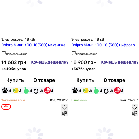
Электрокотел 18 кВт
Электрокотел 18 кВт
Dnipro Мини КЭО-18(380) механичес
Dnipro Мини КЭО-18 (380) цифровой 
кий с насосом IBO
с насосом Wilo
Написать отзыв
Написать отзыв
14 682
грн
18 900
грн
Хочешь дешевле?
Хочешь дешевле?
+
440
бонусов
+
567
бонусов
Купить
О товаре
Купить
О товаре
3
3
3
3
3
3
3
3
3
3
Заканчивается
Код: 290129
В наличии
Код: 312607
-5%