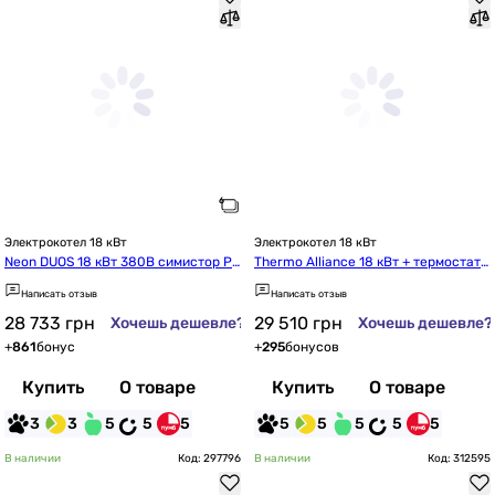
Электрокотел 18 кВт
Электрокотел 18 кВт
Neon DUOS 18 кВт 380В симистор Ph
Thermo Alliance 18 кВт + термостат
ilips с насосом (D118243)
 (TA149DCN1847156)
Написать отзыв
Написать отзыв
28 733
грн
29 510
грн
Хочешь дешевле?
Хочешь дешевле?
+
861
бонус
+
295
бонусов
Купить
О товаре
Купить
О товаре
3
3
5
5
5
5
5
5
5
5
В наличии
Код: 297796
В наличии
Код: 312595