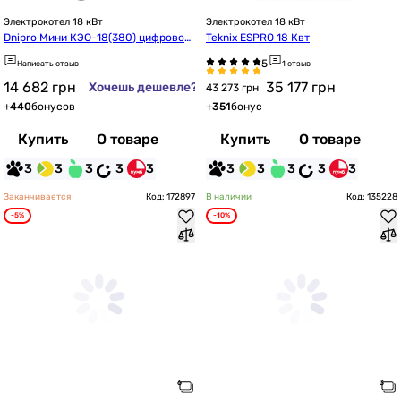
Электрокотел 18 кВт
Электрокотел 18 кВт
Dnipro Мини КЭО-18(380) цифровой
Teknix ESPRO 18 Квт
 с насосом IBO
Написать отзыв
1 отзыв
14 682
грн
35 177
грн
Хочешь дешевле?
43 273 грн
+
440
бонусов
+
351
бонус
Купить
О товаре
Купить
О товаре
3
3
3
3
3
3
3
3
3
3
Заканчивается
Код: 172897
В наличии
Код: 135228
-5%
-10%