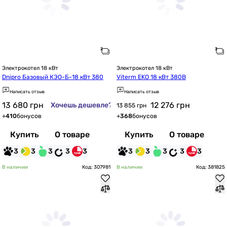
Электрокотел 18 кВт
Электрокотел 18 кВт
Dnipro Базовый КЭО-Б-18 кВт 380
Viterm EKO 18 кВт 380В
Написать отзыв
Написать отзыв
13 680
грн
12 276
грн
Хочешь дешевле?
13 855 грн
+
410
бонусов
+
368
бонусов
Купить
О товаре
Купить
О товаре
3
3
3
3
3
3
3
3
3
3
В наличии
Код: 307981
В наличии
Код: 381825