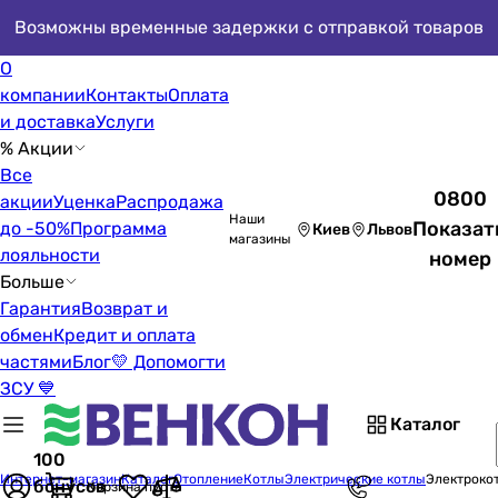
Возможны временные задержки с отправкой товаров
О
компании
Контакты
Оплата
и доставка
Услуги
% Акции
Все
0800
акции
Уценка
Распродажа
Наши
Показат
до -50%
Программа
Киев
Львов
магазины
лояльности
номер
Больше
Гарантия
Возврат и
обмен
Кредит и оплата
частями
Блог
💛 Допомогти
ЗСУ 💙
Каталог
100
Интернет-магазин
Каталог
Отопление
Котлы
Электрические котлы
Электроко
бонусов
Корзина пуста