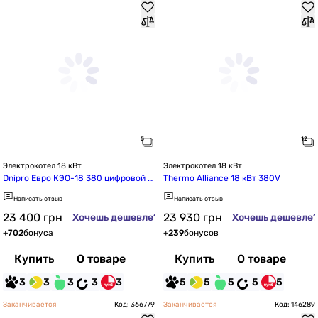
Электрокотел 18 кВт
Электрокотел 18 кВт
Dnipro Евро КЭО-18 380 цифровой с
Thermo Alliance 18 кВт 380V
 насосом WILO
Написать отзыв
Написать отзыв
23 400
грн
23 930
грн
Хочешь дешевле?
Хочешь дешевле
+
702
бонуса
+
239
бонусов
Купить
О товаре
Купить
О товаре
3
3
3
3
3
5
5
5
5
5
Заканчивается
Код: 366779
Заканчивается
Код: 146289