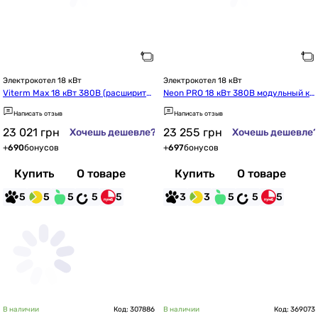
Электрокотел 18 кВт
Электрокотел 18 кВт
Viterm Max 18 кВт 380В (расширите
Neon PRO 18 кВт 380В модульный ко
льный бак + насос + группа безопас
нтактор ETI (P118112c)
Написать отзыв
Написать отзыв
ности)
23 021
грн
23 255
грн
Хочешь дешевле?
Хочешь дешевле
+
690
бонусов
+
697
бонусов
Купить
О товаре
Купить
О товаре
5
5
5
5
5
3
3
5
5
5
В наличии
Код: 307886
В наличии
Код: 369073