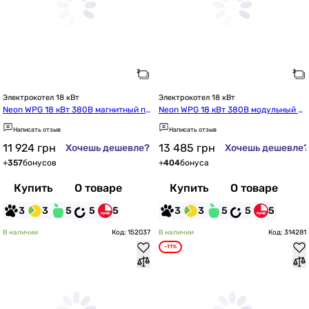
Электрокотел 18 кВт
Электрокотел 18 кВт
Neon WPG 18 кВт 380В магнитный пу
Neon WPG 18 кВт 380В модульный к
скатель TAKEL (G118222p)
онтактор ETI (G118223c)
Написать отзыв
Написать отзыв
11 924
грн
13 485
грн
Хочешь дешевле?
Хочешь дешевле?
+
357
бонусов
+
404
бонуса
Купить
О товаре
Купить
О товаре
3
3
5
5
5
3
3
5
5
5
В наличии
Код: 152037
В наличии
Код: 314281
-11%