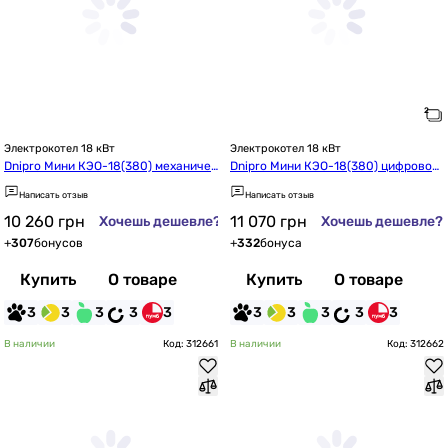
Электрокотел 18 кВт
Электрокотел 18 кВт
Dnipro Мини КЭО-18(380) механичес
Dnipro Мини КЭО-18(380) цифровой
кий без насоса
 без насоса
Написать отзыв
Написать отзыв
10 260
грн
11 070
грн
Хочешь дешевле?
Хочешь дешевле?
+
307
бонусов
+
332
бонуса
Купить
О товаре
Купить
О товаре
3
3
3
3
3
3
3
3
3
3
В наличии
Код: 312661
В наличии
Код: 312662