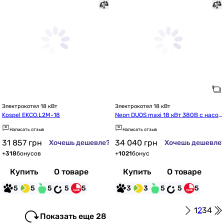
Электрокотел 18 кВт
Электрокотел 18 кВт
Kospel EKCO.L2M-18
Neon DUOS maxi 18 кВт 380В с насос
ом группой безопасности и расшири
Написать отзыв
Написать отзыв
тельным баком (Dm118269)
31 857
грн
34 040
грн
Хочешь дешевле?
Хочешь дешевле
+
318
бонусов
+
1021
бонус
Купить
О товаре
Купить
О товаре
5
5
5
5
5
3
3
5
5
5
1
2
3
4
Показать еще 28