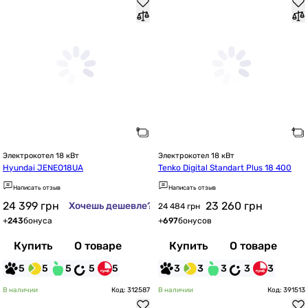
Электрокотел 18 кВт
Электрокотел 18 кВт
Hyundai JENEO18UA
Tenko Digital Standart Plus 18 400
Написать отзыв
Написать отзыв
24 399
грн
23 260
грн
Хочешь дешевле?
24 484 грн
+
243
бонуса
+
697
бонусов
Купить
О товаре
Купить
О товаре
5
5
5
5
5
3
3
3
3
3
В наличии
Код: 312587
В наличии
Код: 391513