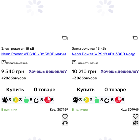
Электрокотел 18 кВт
Электрокотел 18 кВт
Neon Power WPS 18 кВт 380В магнит
Neon Power WPS 18 кВт 380В модул
ный пускатель TAKEL (Ps118150p)
ьный контактор ETI (Ps118151p)
Написать отзыв
Написать отзыв
9 540
грн
10 210
грн
Хочешь дешевле?
Хочешь дешевле?
+
286
бонусов
+
306
бонусов
Купить
О товаре
Купить
О товаре
3
3
5
5
5
3
3
5
5
5
В наличии
Код: 307959
В наличии
Код: 307949