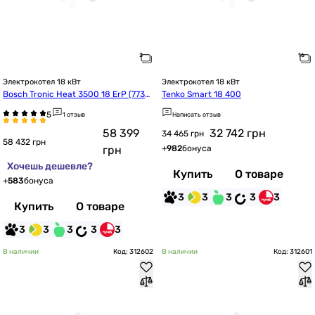
Электрокотел 18 кВт
Электрокотел 18 кВт
Bosch Tronic Heat 3500 18 ErP (7738
Tenko Smart 18 400
504948)
1 отзыв
Написать отзыв
58 399
32 742
грн
34 465 грн
58 432 грн
грн
+
982
бонуса
Хочешь дешевле?
Купить
О товаре
+
583
бонуса
3
3
3
3
3
Купить
О товаре
3
3
3
3
3
В наличии
Код: 312602
В наличии
Код: 312601