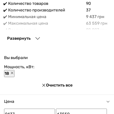
✔️ Количество товаров
90
✔️ Количество производителей
37
✔️ Минимальная цена
9 437 грн
✔️ Максимальная цена
63 559 грн
✔️ Средняя цена
28 087 грн
В прайс-каталоге vencon.ua Электрокотлы
Развернуть
мощностью 18 кВт можно выгодно приобрести с
доставкой по Украине. При покупке Электрокотлы
мощностью 18 кВт в нашем магазине доступны
Вы выбрали
разнообразные способы оплаты, покупка в кредит и
множество акций и скидок для каждого покупателя.
Мощность, кВт:
18
Очистить все
Цена