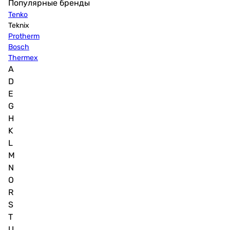
Популярные бренды
Tenko
Teknix
Protherm
Bosch
Thermex
A
D
E
G
H
K
L
M
N
O
R
S
T
U