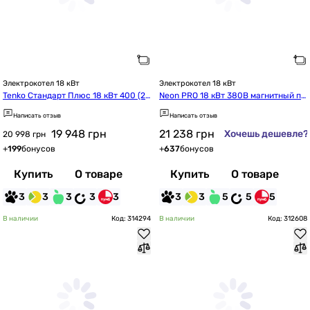
Электрокотел 18 кВт
Электрокотел 18 кВт
Tenko Стандарт Плюс 18 кВт 400 (2
Neon PRO 18 кВт 380В магнитный пу
 блока)
скатель TAKEL (P118111p)
Написать отзыв
Написать отзыв
19 948
грн
21 238
грн
Хочешь дешевле?
20 998 грн
+
199
бонусов
+
637
бонусов
Купить
О товаре
Купить
О товаре
3
3
3
3
3
3
3
5
5
5
В наличии
Код: 314294
В наличии
Код: 312608