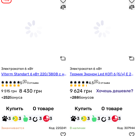
-11%
Электрокотел 6 кВт
Электрокотел 6 кВт
Viterm Standart 6 кВт 220/380В с на
Термия Эконом Led КОП 6 (б/н) Е 23
сосом
0В/400В NL
3 отзыва
2 отзыва
8 430
грн
9 624
грн
Хочешь дешевле?
9 515 грн
+
252
бонуса
+
288
бонусов
Купить
О товаре
Купить
О товаре
3
3
3
3
3
3
3
3
3
3
Заканчивается
Код: 220241
В наличии
Код: 307944