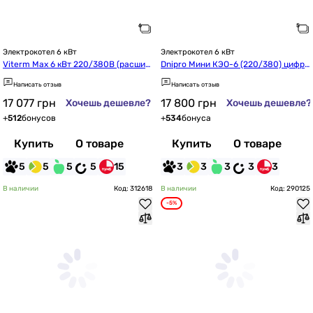
Электрокотел 6 кВт
Электрокотел 6 кВт
Viterm Max 6 кВт 220/380В (расшир
Dnipro Мини КЭО-6 (220/380) цифро
ительный бак + насос + группа безо
вой с насосом Wilo
Написать отзыв
Написать отзыв
пасности)
17 077
грн
17 800
грн
Хочешь дешевле?
Хочешь дешевле?
+
512
бонусов
+
534
бонуса
Купить
О товаре
Купить
О товаре
5
5
5
5
15
3
3
3
3
3
В наличии
Код: 312618
В наличии
Код: 290125
-5%