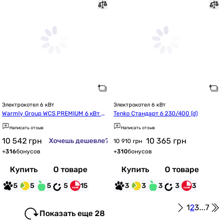
Электрокотел 6 кВт
Электрокотел 6 кВт
Warmly Group WCS PREMIUM 6 кВт 2
Tenko Стандарт 6 230/400 (d)
20/380В симистр Philips (Ps26146)
Написать отзыв
Написать отзыв
10 542
грн
10 365
грн
Хочешь дешевле?
10 910 грн
+
316
бонусов
+
310
бонусов
Купить
О товаре
Купить
О товаре
5
5
5
5
15
3
3
3
3
3
1
2
3
...
7
Показать еще 28