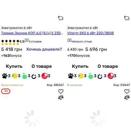
Электрокотел 6 кВт
Электрокотел 6 кВт
Термия Эконом КОП 6,0 (б/н) Е 230
Viterm EKO 6 кВт 220/380В
В/400В N
5 отзывов
Написать отзыв
5 418
грн
5 696
грн
Хочешь дешевле?
6 430 грн
+
162
бонуса
+
170
бонусов
Купить
О товаре
Купить
О товаре
3
3
3
3
3
3
3
3
3
3
Заканчивается
Код: 385367
В наличии
Код: 312647
-5%