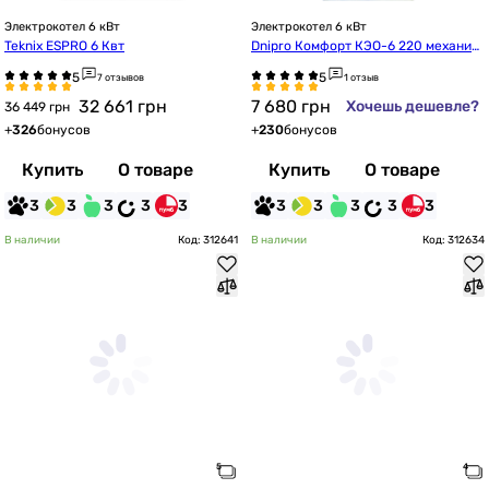
Электрокотел 6 кВт
Электрокотел 6 кВт
Teknix ESPRO 6 Квт
Dnipro Комфорт КЭО-6 220 механич
еский с насосом IBO
7 отзывов
1 отзыв
32 661
грн
7 680
грн
Хочешь дешевле?
36 449 грн
+
326
бонусов
+
230
бонусов
Купить
О товаре
Купить
О товаре
3
3
3
3
3
3
3
3
3
3
В наличии
Код: 312641
В наличии
Код: 312634