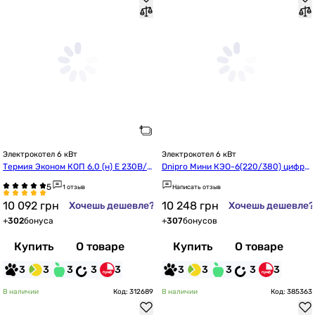
Электрокотел 6 кВт
Электрокотел 6 кВт
Термия Эконом КОП 6,0 (н) Е 230В/4
Dnipro Мини КЭО-6(220/380) цифро
00В N
вой без насоса
1 отзыв
Написать отзыв
10 092
грн
10 248
грн
Хочешь дешевле?
Хочешь дешевле?
+
302
бонуса
+
307
бонусов
Купить
О товаре
Купить
О товаре
3
3
3
3
3
3
3
3
3
3
В наличии
Код: 312689
В наличии
Код: 385363