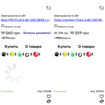
Электрокотел 6 кВт
Электрокотел 6 кВт
Neon PRO PLUS 6 кВт 220/380В с на
Tenko Стандарт Плюс 6 кВт 230/400 
сосом группой безопасности и расш
(2 блока)
Написать отзыв
Написать отзыв
ирительным баком (PP16342)
19 060
грн
19 359
грн
Хочешь дешевле?
20 378 грн
+
571
бонус
+
193
бонуса
Купить
О товаре
Купить
О товаре
3
3
5
5
5
3
3
3
3
3
В наличии
Код: 201288
В наличии
Код: 307954