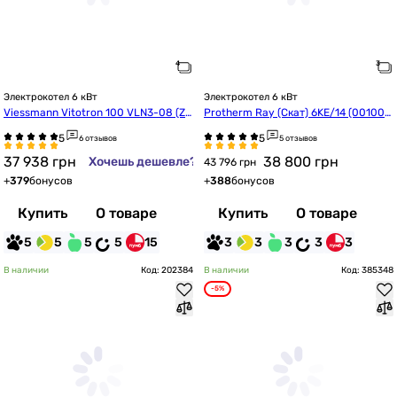
Электрокотел 6 кВт
Электрокотел 6 кВт
Viessmann Vitotron 100 VLN3-08 (ZK
Protherm Ray (Скат) 6KE/14 (001002
05255)
3670)
6 отзывов
5 отзывов
37 938
грн
38 800
грн
Хочешь дешевле?
43 796 грн
+
379
бонусов
+
388
бонусов
Купить
О товаре
Купить
О товаре
5
5
5
5
15
3
3
3
3
3
В наличии
Код: 202384
В наличии
Код: 385348
-5%