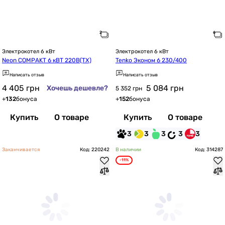
Электрокотел 6 кВт
Электрокотел 6 кВт
Neon COMPAKT 6 кВТ 220В(ТХ)
Tenko Эконом 6 230/400
Написать отзыв
Написать отзыв
4 405
грн
5 084
грн
Хочешь дешевле?
5 352 грн
+
132
бонуса
+
152
бонуса
Купить
О товаре
Купить
О товаре
3
3
3
3
3
Заканчивается
Код: 220242
В наличии
Код: 314287
-11%