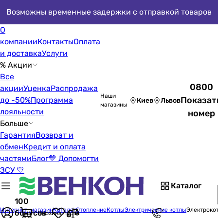
Возможны временные задержки с отправкой товаров
О
компании
Контакты
Оплата
и доставка
Услуги
% Акции
Все
0800
акции
Уценка
Распродажа
Наши
Показат
до -50%
Программа
Киев
Львов
магазины
лояльности
номер
Больше
Гарантия
Возврат и
обмен
Кредит и оплата
частями
Блог
💛 Допомогти
ЗСУ 💙
Каталог
100
Интернет-магазин
Каталог
Отопление
Котлы
Электрические котлы
Электроко
бонусов
Корзина пуста