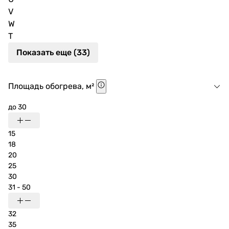
электрокотлы 6 кВт 220 В и 380 В 10.08.2026 – 20 013
V
грн. Самая технологичная модель стоит 53 853 грн. У
W
нас вы можете купить электрокотел 6 кВт 380 В с
Т
установкой, также мы устанавливаем двухфазные на
Показать еще (33)
220 В.
Площадь обогрева, м²
до 30
15
18
20
25
30
31 - 50
32
35