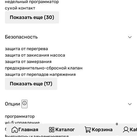
недельный программатор
сухой контакт
Показать еще (30)
Безопасность
защита от перегрева
защита от закисания насоса
защита от замерзания
предохранительно-сбросной клапан
защита от перепадов напряжения
Показать еще (17)
Опции
программатор
wi-fi управление
бойлер косвенного нагрева
Главная
Каталог
Корзина
Ка
возможность каскадирования