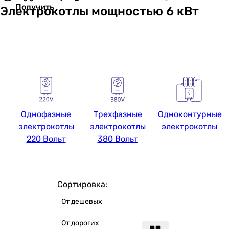
Получить
Электрокотлы мощностью 6 кВт
Однофазные
Трехфазные
Одноконтурные
электрокотлы
электрокотлы
электрокотлы
220 Вольт
380 Вольт
Сортировка:
От дешевых
От дорогих