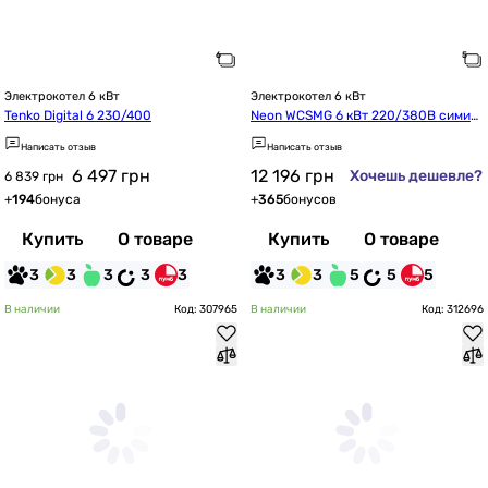
Электрокотел 6 кВт
Электрокотел 6 кВт
Tenko Digital 6 230/400
Neon WCSMG 6 кВт 220/380В симис
тор Philips с насосом и группой безо
Написать отзыв
Написать отзыв
пасности (mg16323)
6 497
грн
12 196
грн
Хочешь дешевле?
6 839 грн
+
194
бонуса
+
365
бонусов
Купить
О товаре
Купить
О товаре
3
3
3
3
3
3
3
5
5
5
В наличии
Код: 307965
В наличии
Код: 312696