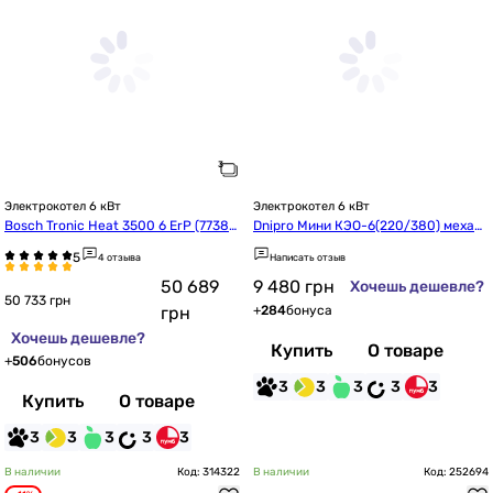
Электрокотел 6 кВт
Электрокотел 6 кВт
Bosch Tronic Heat 3500 6 ErP (77385
Dnipro Мини КЭО-6(220/380) механ
04944)
ический без насоса
4 отзыва
Написать отзыв
50 689
9 480
грн
Хочешь дешевле?
50 733 грн
грн
+
284
бонуса
Хочешь дешевле?
Купить
О товаре
+
506
бонусов
3
3
3
3
3
Купить
О товаре
3
3
3
3
3
В наличии
Код: 314322
В наличии
Код: 252694