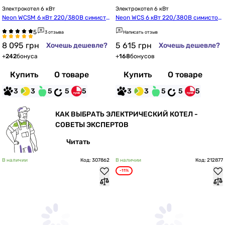
Электрокотел 6 кВт
Электрокотел 6 кВт
Neon WCSM 6 кВт 220/380В симисто
Neon WCS 6 кВт 220/380В симистор
р Philips с насосом (m16317)
 Philips (s16311)
3 отзыва
Написать отзыв
8 095
грн
5 615
грн
Хочешь дешевле?
Хочешь дешевле?
+
242
бонуса
+
168
бонусов
Купить
О товаре
Купить
О товаре
3
3
5
5
5
3
3
5
5
5
КАК ВЫБРАТЬ ЭЛЕКТРИЧЕСКИЙ КОТЕЛ -
СОВЕТЫ ЭКСПЕРТОВ
Читать
В наличии
Код: 307862
В наличии
Код: 212877
-11%