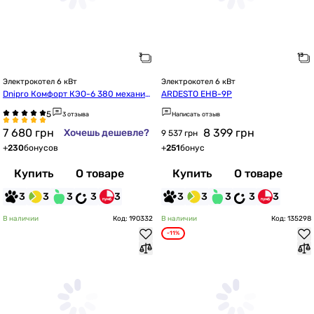
Электрокотел 6 кВт
Электрокотел 6 кВт
Dnipro Комфорт КЭО-6 380 механич
ARDESTO EHB-9P
еский с насосом IBO
3 отзыва
Написать отзыв
7 680
грн
8 399
грн
Хочешь дешевле?
9 537 грн
+
230
бонусов
+
251
бонус
Купить
О товаре
Купить
О товаре
3
3
3
3
3
3
3
3
3
3
В наличии
Код: 190332
В наличии
Код: 135298
-11%