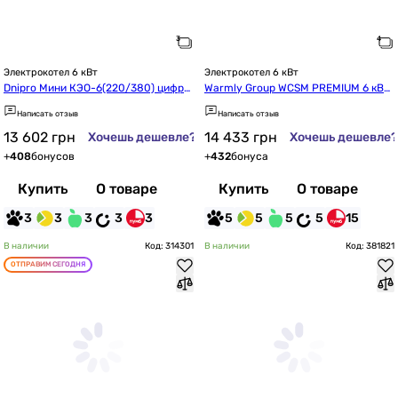
Электрокотел 6 кВт
Электрокотел 6 кВт
Dnipro Мини КЭО-6(220/380) цифро
Warmly Group WCSM PREMIUM 6 кВт
вой с насосом IBO
 220/380В симистр Philips с насосо
Написать отзыв
Написать отзыв
м (Pm26158)
13 602
грн
14 433
грн
Хочешь дешевле?
Хочешь дешевле?
+
408
бонусов
+
432
бонуса
Купить
О товаре
Купить
О товаре
3
3
3
3
3
5
5
5
5
15
В наличии
Код: 314301
В наличии
Код: 381821
ОТПРАВИМ СЕГОДНЯ