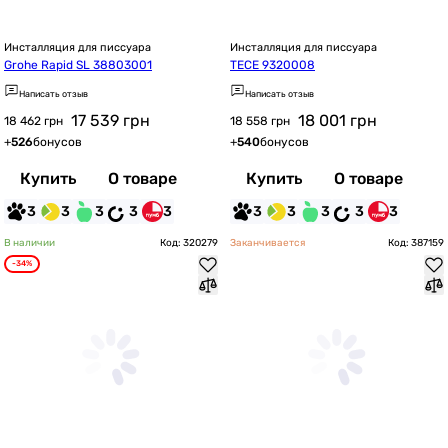
Инсталляция для писсуара
Инсталляция для писсуара
Grohe Rapid SL 38803001
TECE 9320008
Написать отзыв
Написать отзыв
17 539
грн
18 001
грн
18 462 грн
18 558 грн
+
526
бонусов
+
540
бонусов
Купить
О товаре
Купить
О товаре
3
3
3
3
3
3
3
3
3
3
В наличии
Код: 320279
Заканчивается
Код: 387159
-34%