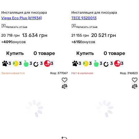
Инсталляция для писсуара
Инсталляция для писсуара
Viega Eco Plus (611934)
TECE 9320013
Написать отзыв
Написать отзыв
13 634
грн
20 521
грн
20 718 грн
21 155 грн
+
409
бонусов
+
615
бонусов
Купить
О товаре
Купить
О товаре
3
3
3
3
3
3
3
3
3
3
Заканчивается
Код: 377067
Нет в наличии
Код: 316823