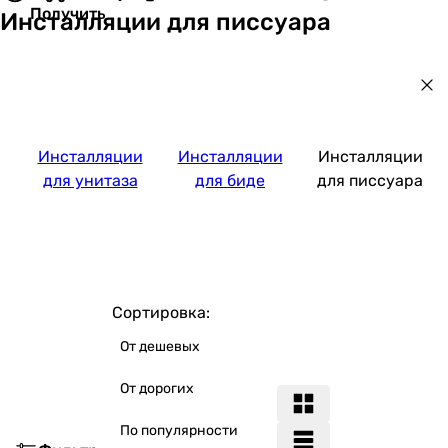
Получить
Инсталляции для писсуара
Инсталляции
Инсталляции
Инсталляции
для унитаза
для биде
для писсуара
Сортировка:
От дешевых
От дорогих
По популярности