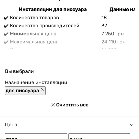
Инсталляции для писсуара
Данные на 
✔️ Количество товаров
18
✔️ Количество производителей
37
✔️ Минимальная цена
7 250 грн
✔️ Максимальная цена
24 110 грн
✔️ Средняя цена
16 133 грн
В прайс-каталоге vencon.ua Инсталляции для
писсуара можно выгодно приобрести с доставкой по
Вы выбрали
Украине. При покупке Инсталляции для писсуара в
нашем магазине доступны разнообразные способы
Назначение инсталляции:
оплаты, покупка в кредит и множество акций и
для писсуара
скидок для каждого покупателя.
Очистить все
Цена