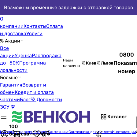
Возможны временные задержки с отправкой товаров
О
компании
Контакты
Оплата
и доставка
Услуги
% Акции
Все
0800
акции
Уценка
Распродажа
Наши
Показат
до -50%
Программа
Киев
Львов
магазины
лояльности
номер
Больше
Гарантия
Возврат и
обмен
Кредит и оплата
частями
Блог
💛 Допомогти
ЗСУ 💙
Каталог
100
Интернет-магазин
Каталог
Сантехника
Сантехника для туалета
Инсталляции
бонусов
Корзина пуста