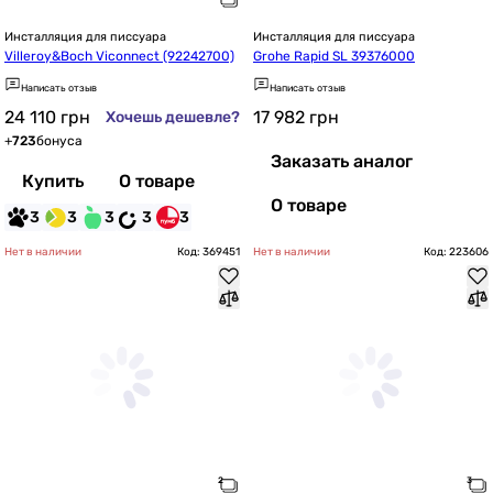
Инсталляция для писсуара
Инсталляция для писсуара
Villeroy&Boch Viconnect (92242700)
Grohe Rapid SL 39376000
Написать отзыв
Написать отзыв
24 110
грн
17 982
грн
Хочешь дешевле?
+
723
бонуса
Заказать аналог
Купить
О товаре
О товаре
3
3
3
3
3
Нет в наличии
Код: 369451
Нет в наличии
Код: 223606