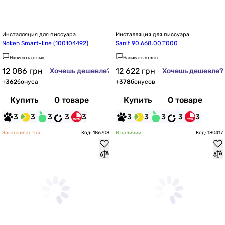
Инсталляция для писсуара
Инсталляция для писсуара
Noken Smart-line (100104492)
Sanit 90.668.00.T000
Написать отзыв
Написать отзыв
12 086
грн
12 622
грн
Хочешь дешевле?
Хочешь дешевле?
+
362
бонуса
+
378
бонусов
Купить
О товаре
Купить
О товаре
3
3
3
3
3
3
3
3
3
3
Заканчивается
Код: 186708
В наличии
Код: 180417