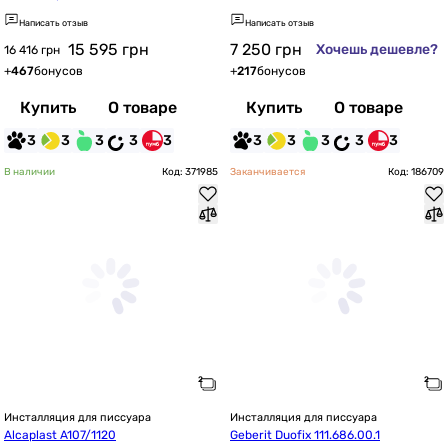
Написать отзыв
Написать отзыв
15 595
грн
7 250
грн
Хочешь дешевле?
16 416 грн
+
467
бонусов
+
217
бонусов
Купить
О товаре
Купить
О товаре
3
3
3
3
3
3
3
3
3
3
В наличии
Код: 371985
Заканчивается
Код: 186709
Инсталляция для писсуара
Инсталляция для писсуара
Alcaplast A107/1120
Geberit Duofix 111.686.00.1