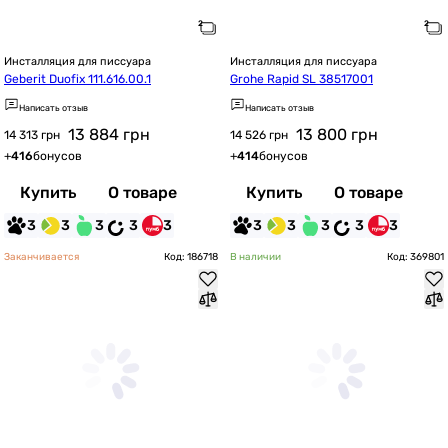
Инсталляция для писсуара
Инсталляция для писсуара
Geberit Duofix 111.616.00.1
Grohe Rapid SL 38517001
Написать отзыв
Написать отзыв
13 884
грн
13 800
грн
14 313 грн
14 526 грн
+
416
бонусов
+
414
бонусов
Купить
О товаре
Купить
О товаре
3
3
3
3
3
3
3
3
3
3
Заканчивается
Код: 186718
В наличии
Код: 369801