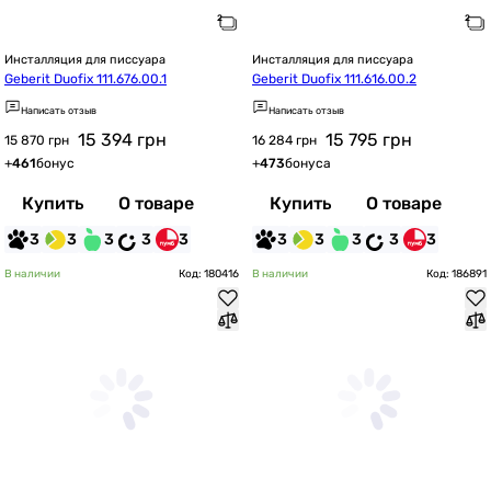
Инсталляция для писсуара
Инсталляция для писсуара
Geberit Duofix 111.676.00.1
Geberit Duofix 111.616.00.2
Написать отзыв
Написать отзыв
15 394
грн
15 795
грн
15 870 грн
16 284 грн
+
461
бонус
+
473
бонуса
Купить
О товаре
Купить
О товаре
3
3
3
3
3
3
3
3
3
3
В наличии
Код: 180416
В наличии
Код: 186891