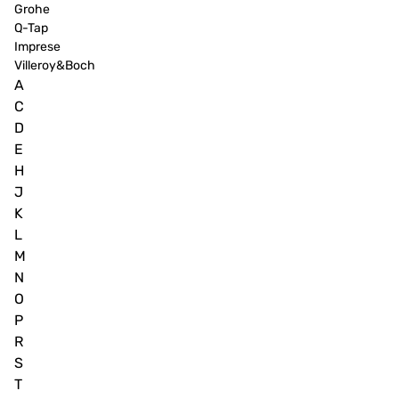
Grohe
Q-Tap
Imprese
Villeroy&Boch
A
C
D
E
H
J
K
L
M
N
O
P
R
S
T