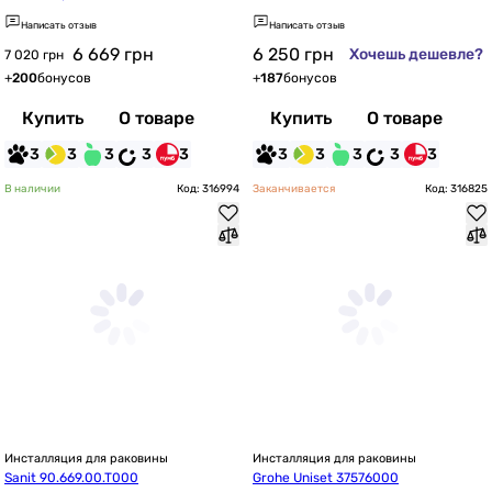
Написать отзыв
Написать отзыв
6 669
грн
6 250
грн
Хочешь дешевле?
7 020 грн
+
200
бонусов
+
187
бонусов
Купить
О товаре
Купить
О товаре
3
3
3
3
3
3
3
3
3
3
В наличии
Код: 316994
Заканчивается
Код: 316825
Инсталляция для раковины
Инсталляция для раковины
Sanit 90.669.00.T000
Grohe Uniset 37576000