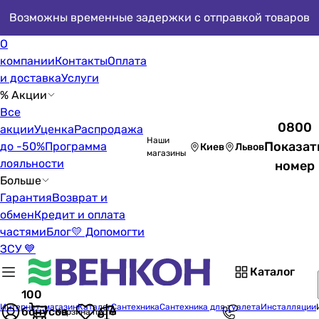
Возможны временные задержки с отправкой товаров
О
компании
Контакты
Оплата
и доставка
Услуги
% Акции
Все
0800
акции
Уценка
Распродажа
Наши
Показат
до -50%
Программа
Киев
Львов
магазины
лояльности
номер
Больше
Гарантия
Возврат и
обмен
Кредит и оплата
частями
Блог
💛 Допомогти
ЗСУ 💙
Каталог
100
Интернет-магазин
Каталог
Сантехника
Сантехника для туалета
Инсталляции
бонусов
Корзина пуста