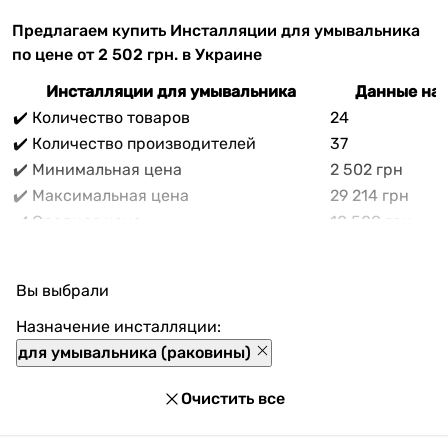
Предлагаем купить Инсталляции для умывальника
по цене от 2 502 грн. в Украине
Инсталляции для умывальника
Данные на 
✔️ Количество товаров
24
✔️ Количество производителей
37
✔️ Минимальная цена
2 502 грн
✔️ Максимальная цена
29 214 грн
✔️ Средняя цена
10 508 грн
В прайс-каталоге vencon.ua Инсталляции для
умывальника можно выгодно приобрести с
Вы выбрали
доставкой по Украине. При покупке Инсталляции для
умывальника в нашем магазине доступны
Назначение инсталляции:
разнообразные способы оплаты, покупка в кредит и
для умывальника (раковины)
множество акций и скидок для каждого покупателя.
Очистить все