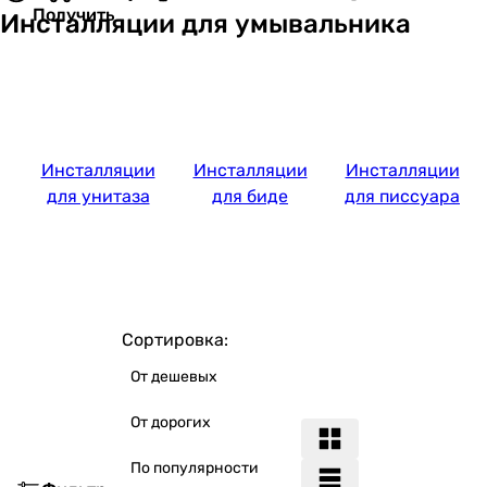
Получить
Инсталляции для умывальника
Инсталляции
Инсталляции
Инсталляции
для унитаза
для биде
для писсуара
Сортировка:
От дешевых
От дорогих
По популярности