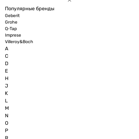
Популярные бренды
Geberit
Grohe
Q-Tap
Imprese
Villeroy&Boch
A
C
D
E
H
J
K
L
M
N
O
P
R