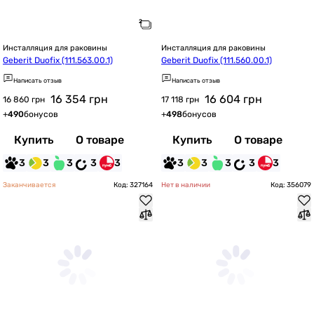
Инсталляция для раковины
Инсталляция для раковины
Geberit Duofix (111.563.00.1)
Geberit Duofix (111.560.00.1)
Написать отзыв
Написать отзыв
16 354
грн
16 604
грн
16 860 грн
17 118 грн
+
490
бонусов
+
498
бонусов
Купить
О товаре
Купить
О товаре
3
3
3
3
3
3
3
3
3
3
Заканчивается
Код: 327164
Нет в наличии
Код: 356079