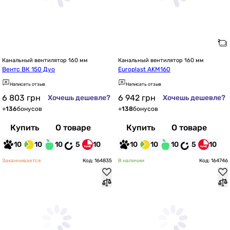
Канальный вентилятор 160 мм
Канальный вентилятор 160 мм
Вентс ВК 150 Дуо
Europlast AKM160
Написать отзыв
Написать отзыв
6 803
грн
6 942
грн
Хочешь дешевле?
Хочешь дешевле?
+
136
бонусов
+
138
бонусов
Купить
О товаре
Купить
О товаре
10
10
10
5
10
10
10
10
5
10
Заканчивается
Код: 164835
В наличии
Код: 164746