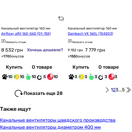
Канальный вентилятор 160 мм
Канальный вентилятор 160 мм
AirRoxy aRil 160-560 (01-155)
Dainbach VK 160L (104203)
Написать отзыв
Написать отзыв
8 532
грн
7 779
грн
Хочешь дешевле?
9 152 грн
+
170
бонусов
+
155
бонусов
Купить
О товаре
Купить
О товаре
10
10
10
5
10
3
3
3
3
3
1
2
3
...
5
Показать еще 28
Также ищут
Канальные вентиляторы шведского производства
Канальные вентиляторы диаметром 400 мм