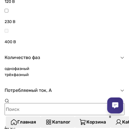
120 В
230 В
400 В
Количество фаз
однофазный
трёхфазный
Потребляемый ток, А
Главная
Каталог
Корзина
Ка
до 0.1