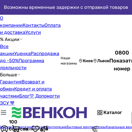
Возможны временные задержки с отправкой товаров
О
компании
Контакты
Оплата
и доставка
Услуги
% Акции
Все
0800
акции
Уценка
Распродажа
Наши
Показат
до -50%
Программа
Киев
Львов
магазины
лояльности
номер
Больше
Гарантия
Возврат и
обмен
Кредит и оплата
частями
Блог
💛 Допомогти
ЗСУ 💙
Каталог
100
Интернет-магазин
Каталог
Вентиляция
Бытовые вентиляторы
Канальные ве
бонусов
Корзина пуста