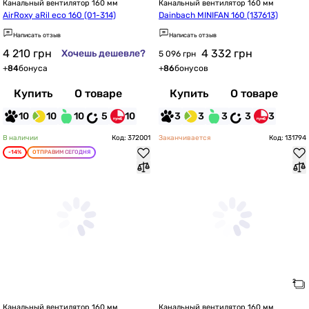
Канальный вентилятор 160 мм
Канальный вентилятор 160 мм
AirRoxy aRil eco 160 (01-314)
Dainbach MINIFAN 160 (137613)
Написать отзыв
Написать отзыв
4 210
грн
4 332
грн
Хочешь дешевле?
5 096 грн
+
84
бонуса
+
86
бонусов
Купить
О товаре
Купить
О товаре
10
10
10
5
10
3
3
3
3
3
В наличии
Код: 372001
Заканчивается
Код: 131794
-14%
ОТПРАВИМ СЕГОДНЯ
Канальный вентилятор 160 мм
Канальный вентилятор 160 мм