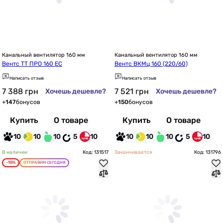
Канальный вентилятор 160 мм
Канальный вентилятор 160 мм
Вентс ТТ ПРО 160 ЕС
Вентс ВКМц 160 (220/60)
Написать отзыв
Написать отзыв
7 388
грн
7 521
грн
Хочешь дешевле?
Хочешь дешевле?
+
147
бонусов
+
150
бонусов
Купить
О товаре
Купить
О товаре
10
10
10
5
10
10
10
10
5
10
В наличии
Код: 131517
Заканчивается
Код: 131796
-10%
ОТПРАВИМ СЕГОДНЯ