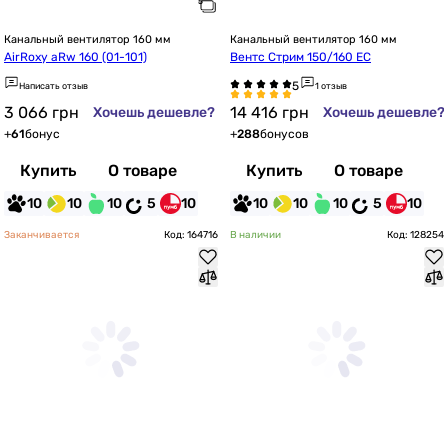
Канальный вентилятор 160 мм
Канальный вентилятор 160 мм
AirRoxy aRw 160 (01-101)
Вентс Стрим 150/160 EC
Написать отзыв
1 отзыв
3 066
грн
14 416
грн
Хочешь дешевле?
Хочешь дешевле?
+
61
бонус
+
288
бонусов
Купить
О товаре
Купить
О товаре
10
10
10
5
10
10
10
10
5
10
Заканчивается
Код: 164716
В наличии
Код: 128254