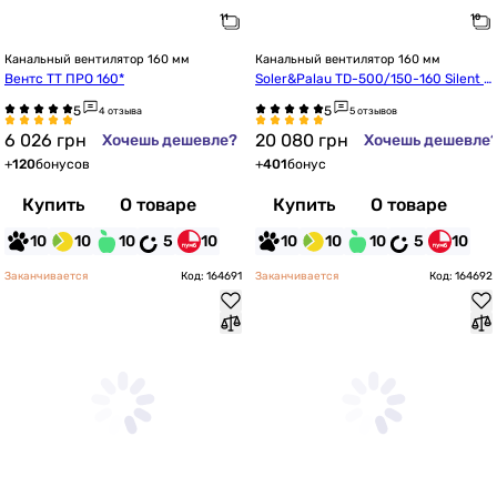
Канальный вентилятор 160 мм
Канальный вентилятор 160 мм
Вентс ТТ ПРО 160*
Soler&Palau TD-500/150-160 Silent 3
V (220-240V 50/60)
4 отзыва
5 отзывов
6 026
грн
20 080
грн
Хочешь дешевле?
Хочешь дешевле
+
120
бонусов
+
401
бонус
Купить
О товаре
Купить
О товаре
10
10
10
5
10
10
10
10
5
10
Заканчивается
Код: 164691
Заканчивается
Код: 164692