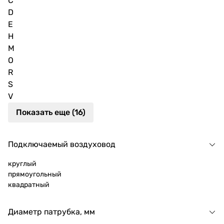
C
D
E
H
M
O
R
S
V
Показать еще (16)
Подключаемый воздуховод
круглый
прямоугольный
квадратный
Диаметр патрубка, мм