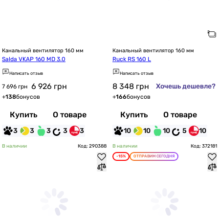
Канальный вентилятор 160 мм
Канальный вентилятор 160 мм
Salda VKAP 160 MD 3.0
Ruck RS 160 L
Написать отзыв
Написать отзыв
6 926
грн
8 348
грн
Хочешь дешевле?
7 696 грн
+
138
бонусов
+
166
бонусов
Купить
О товаре
Купить
О товаре
3
3
3
3
3
10
10
10
5
10
В наличии
Код: 290388
В наличии
Код: 372181
-15%
ОТПРАВИМ СЕГОДНЯ