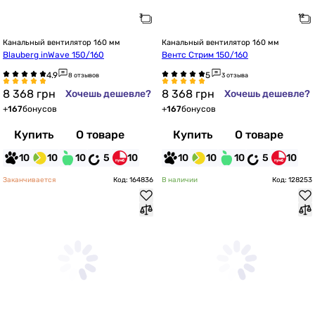
Канальный вентилятор 160 мм
Канальный вентилятор 160 мм
Blauberg inWave 150/160
Вентс Стрим 150/160
8 отзывов
3 отзыва
8 368
грн
8 368
грн
Хочешь дешевле?
Хочешь дешевле?
+
167
бонусов
+
167
бонусов
Купить
О товаре
Купить
О товаре
10
10
10
5
10
10
10
10
5
10
Заканчивается
Код: 164836
В наличии
Код: 128253