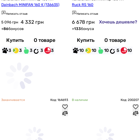
Dainbach MINIFAN 160 K (136635)
Ruck RS 160
Написать отзыв
Написать отзыв
4 332
грн
6 678
грн
Хочешь дешевле?
5 096 грн
+
86
бонусов
+
133
бонуса
Купить
О товаре
Купить
О товаре
3
3
3
3
3
10
10
10
5
10
Заканчивается
Код: 164693
В наличии
Код: 200207