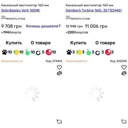
Канальный вентилятор 160 мм
Канальный вентилятор 160 мм
Soler&palau Vent 160NK
Dainbach Turbina 160L 3S (122446)
Написать отзыв
Написать отзыв
9 708
грн
11 006
грн
Хочешь дешевле?
12 948 грн
+
194
бонуса
+
220
бонусов
Купить
О товаре
Купить
О товаре
10
10
10
5
10
3
3
3
3
3
Заканчивается
Код: 274492
Заканчивается
Код: 302255