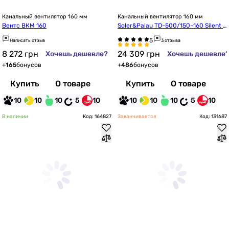
Канальный вентилятор 160 мм
Канальный вентилятор 160 мм
Вентс ВКМ 160
Soler&Palau TD-500/150-160 Silent T 
3V (220-240V 50/60)
Написать отзыв
3 отзыва
8 272
грн
24 309
грн
Хочешь дешевле?
Хочешь дешевле
+
165
бонусов
+
486
бонусов
Купить
О товаре
Купить
О товаре
10
10
10
5
10
10
10
10
5
10
В наличии
Код: 164827
Заканчивается
Код: 131687