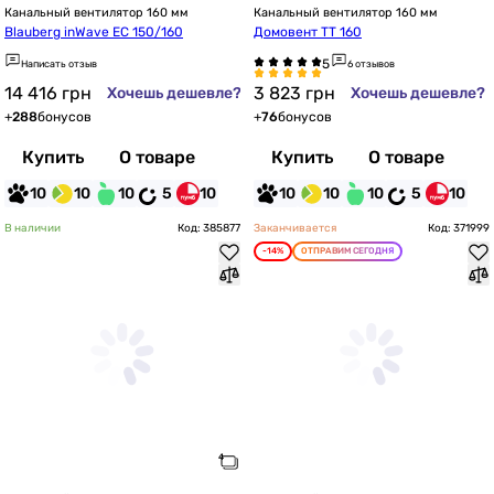
Канальный вентилятор 160 мм
Канальный вентилятор 160 мм
Blauberg inWave EC 150/160
Домовент ТТ 160
Написать отзыв
6 отзывов
14 416
грн
3 823
грн
Хочешь дешевле?
Хочешь дешевле?
+
288
бонусов
+
76
бонусов
Купить
О товаре
Купить
О товаре
10
10
10
5
10
10
10
10
5
10
В наличии
Код: 385877
Заканчивается
Код: 371999
-14%
ОТПРАВИМ СЕГОДНЯ