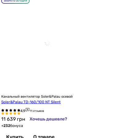
ЗАБРАТЬ СЕГОДНЯ
Канальный вентилятор Soler&Palau осевой
Soler&Palau TD-160/100 NT Silent
11 отзывов
11 639
грн
Хочешь дешевле?
+
232
бонуса
Купить
О товаре