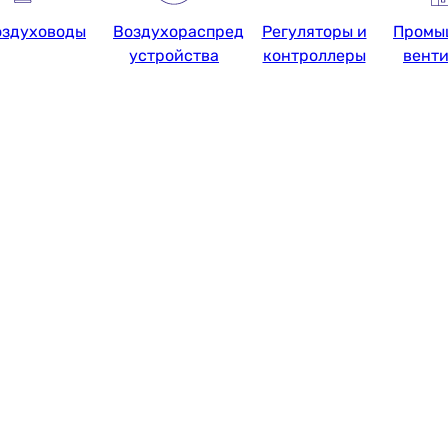
оздуховоды
Воздухораспределительные
Регуляторы и
Промы
устройства
контроллеры
вент