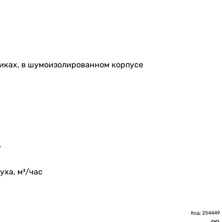
иках, в шумоизолированном корпусе
т
ха, м³/час
Код: 254449