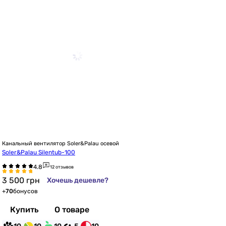
Канальный вентилятор Soler&Palau осевой
Soler&Palau Silentub-100
12 отзывов
3 500
грн
Хочешь дешевле?
+
70
бонусов
Купить
О товаре