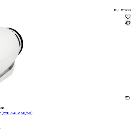
Код: 128253
вой
V (220-240V 50/60)
?