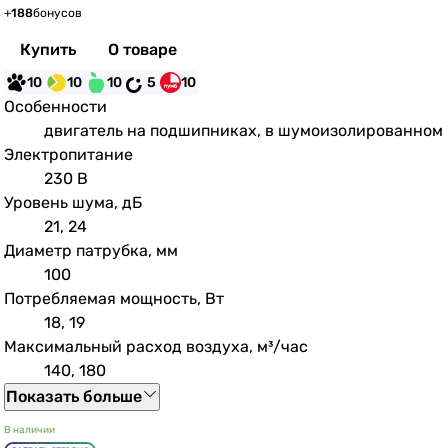
+
188
бонусов
Купить
О товаре
10
10
10
5
10
Особенности
двигатель на подшипниках, в шумоизолированном
Электропитание
230 В
Уровень шума, дБ
21, 24
Диаметр патрубка, мм
100
Потребляемая мощность, Вт
18, 19
Максимальный расход воздуха, м³/час
140, 180
Показать больше
В наличии