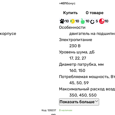
+
401
бонус
Купить
О товаре
10
10
10
5
10
Особенности
 корпусе
двигатель на подшипн
Электропитание
230 В
Уровень шума, дБ
17, 22, 27
Диаметр патрубка, мм
160, 150
Потребляемая мощность, В
45, 50, 59
Максимальный расход возду
350, 450, 550
Показать больше
Код: 128237
В наличии