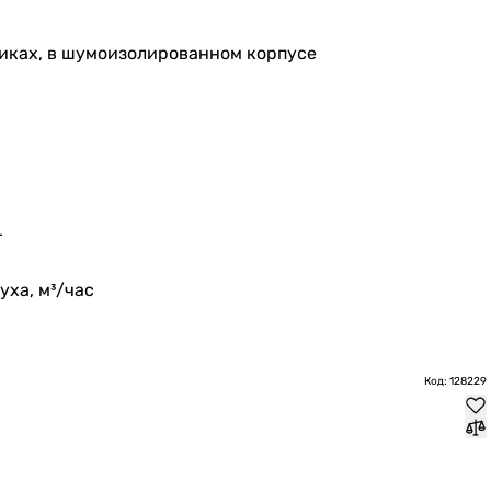
иках, в шумоизолированном корпусе
т
ха, м³/час
Код: 128229