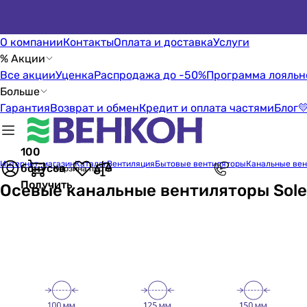
О компании
Контакты
Оплата и доставка
Услуги
% Акции
Все акции
Уценка
Распродажа до -50%
Программа лояльн
Больше
Гарантия
Возврат и обмен
Кредит и оплата частями
Блог

100
Интернет-магазин
Каталог
Вентиляция
Бытовые вентиляторы
Канальные ве
бонусов
Корзина пуста
Получить
Осевые канальные вентиляторы Sole