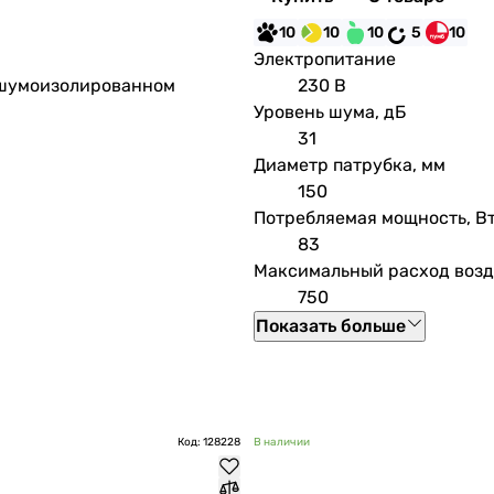
10
10
10
5
10
Электропитание
в шумоизолированном
230 В
Уровень шума, дБ
31
Диаметр патрубка, мм
150
Потребляемая мощность, В
83
Максимальный расход возду
750
Показать больше
Код: 128228
В наличии