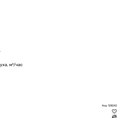
т
ха, м³/час
Код: 128242