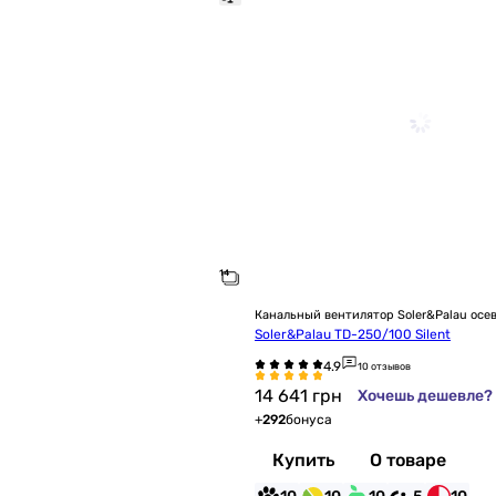
Канальный вентилятор Soler&Palau осе
Soler&Palau TD-250/100 Silent
10 отзывов
14 641
грн
Хочешь дешевле?
+
292
бонуса
Купить
О товаре