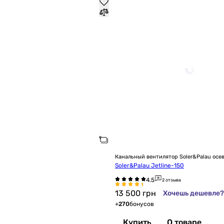
Канальный вентилятор Soler&Palau осе
Soler&Palau Jetline-150
2 отзыва
13 500
грн
Хочешь дешевле?
+
270
бонусов
Купить
О товаре