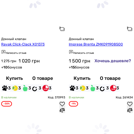
Донный клапан
Донный клапан
Ravak Click-Clack X01373
Imprese Brenta ZMK091908500
Написать отзыв
Написать отзыв
1 020
грн
1 500
грн
Хочешь дешевле?
1 275 грн
+
10
бонусов
+
15
бонусов
Купить
О товаре
Купить
О товаре
3
3
3
3
3
3
3
3
3
3
В наличии
Код: 370993
В наличии
Код: 261434
-30%
-9%