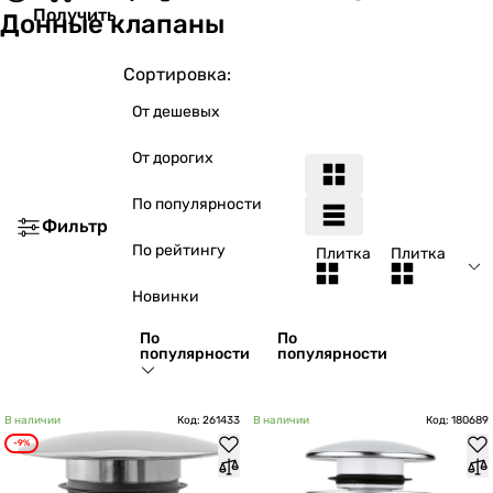
Получить
Донные клапаны
Сортировка:
От дешевых
От дорогих
По популярности
Фильтр
По рейтингу
Плитка
Плитка
Новинки
По
По
популярности
популярности
В наличии
Код: 261433
В наличии
Код: 180689
-9%