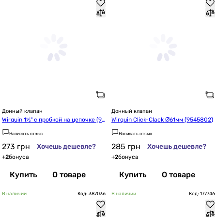
Донный клапан
Донный клапан
Wirquin 1½" с пробкой на цепочке (95
Wirquin Click-Clack Ø61мм (9545802)
45820)
Написать отзыв
Написать отзыв
273
грн
285
грн
Хочешь дешевле?
Хочешь дешевле?
+
2
бонуса
+
2
бонуса
Купить
О товаре
Купить
О товаре
В наличии
Код: 387036
В наличии
Код: 177746