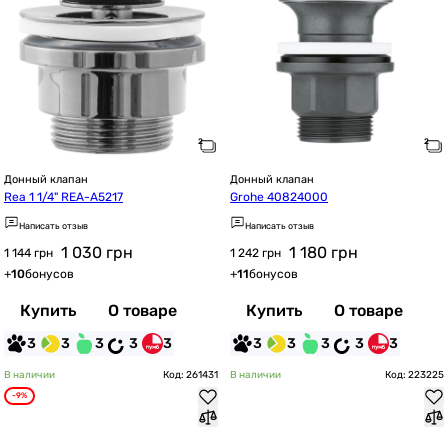
Донный клапан
Донный клапан
Rea 1 1/4" REA-A5217
Grohe 40824000
Написать отзыв
Написать отзыв
1 030
грн
1 180
грн
1 144 грн
1 242 грн
+
10
бонусов
+
11
бонусов
Купить
О товаре
Купить
О товаре
3
3
3
3
3
3
3
3
3
3
В наличии
Код: 261431
В наличии
Код: 223225
-9%