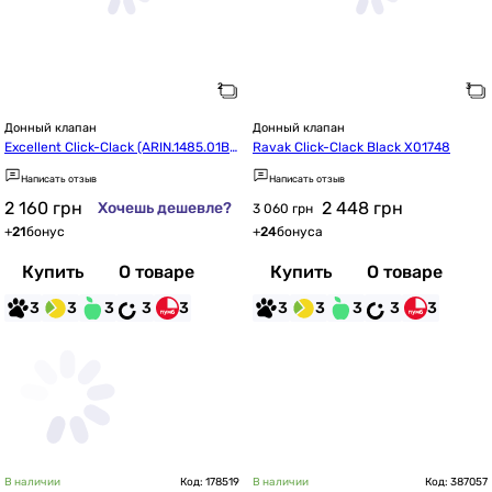
Донный клапан
Донный клапан
Excellent Click-Clack (ARIN.1485.01B
Ravak Click-Clack Black X01748
L)
Написать отзыв
Написать отзыв
2 160
грн
2 448
грн
Хочешь дешевле?
3 060 грн
+
21
бонус
+
24
бонуса
Купить
О товаре
Купить
О товаре
3
3
3
3
3
3
3
3
3
3
В наличии
Код: 178519
В наличии
Код: 387057