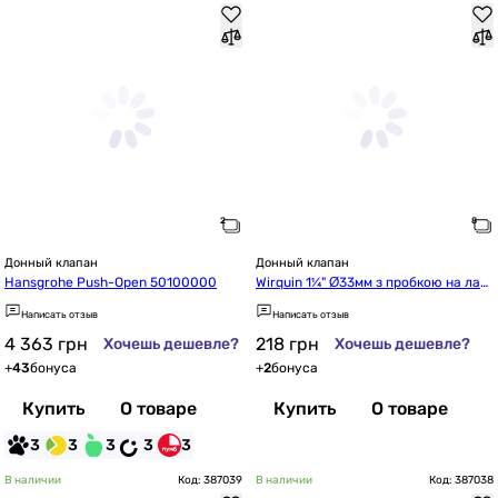
Донный клапан
Донный клапан
Hansgrohe Push-Open 50100000
Wirquin 1¼" Ø33мм з пробкою на лан
цюжку (9545822)
Написать отзыв
Написать отзыв
4 363
грн
218
грн
Хочешь дешевле?
Хочешь дешевле?
+
43
бонуса
+
2
бонуса
Купить
О товаре
Купить
О товаре
3
3
3
3
3
В наличии
Код: 387039
В наличии
Код: 387038