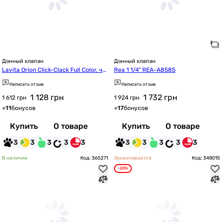
Донный клапан
Донный клапан
Lavita Orion Click-Clack Full Color, че
Rea 1 1/4" REA-A8585
рный матовый (5900378357230)
Написать отзыв
Написать отзыв
1 128
грн
1 732
грн
1 612 грн
1 924 грн
+
11
бонусов
+
17
бонусов
Купить
О товаре
Купить
О товаре
3
3
3
3
3
3
3
3
3
3
В наличии
Код: 365271
Заканчивается
Код: 348015
-20%