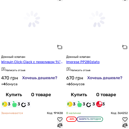
Донный клапан
Донный клапан
Wirquin Click-Clack с переливом 1¼"
Imprese PP280zlato
 76-93мм (9545800)
Написать отзыв
Написать отзыв
470
грн
670
грн
Хочешь дешевле?
Хочешь дешевле?
+
4
бонуса
+
6
бонусов
Купить
О товаре
Купить
О товаре
3
3
3
3
3
3
3
Заканчивается
Код: 191438
В наличии
Код: 364252
-44%
ЗАБРАТЬ СЕГОДНЯ