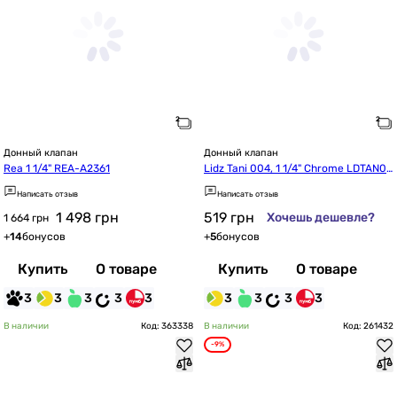
Донный клапан
Донный клапан
Rea 1 1/4" REA-A2361
Lidz Tani 004, 1 1/4" Chrome LDTAN00
4CRM32527
Написать отзыв
Написать отзыв
1 498
грн
519
грн
Хочешь дешевле?
1 664 грн
+
14
бонусов
+
5
бонусов
Купить
О товаре
Купить
О товаре
3
3
3
3
3
3
3
3
3
В наличии
Код: 363338
В наличии
Код: 261432
-9%