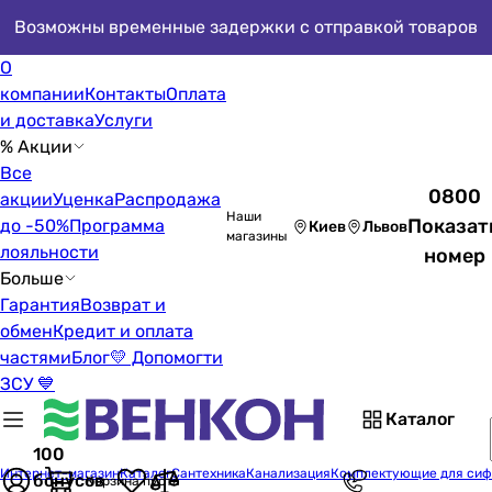
Возможны временные задержки с отправкой товаров
О
компании
Контакты
Оплата
и доставка
Услуги
% Акции
Все
0800
акции
Уценка
Распродажа
Наши
Показат
до -50%
Программа
Киев
Львов
магазины
лояльности
номер
Больше
Гарантия
Возврат и
обмен
Кредит и оплата
частями
Блог
💛 Допомогти
ЗСУ 💙
Каталог
100
Интернет-магазин
Каталог
Сантехника
Канализация
Комплектующие для сиф
бонусов
Корзина пуста