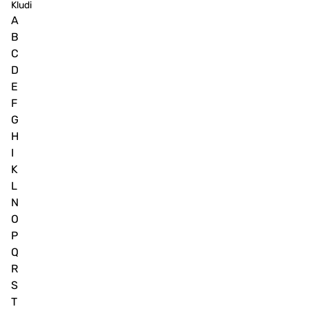
Kludi
A
B
C
D
E
F
G
H
I
K
L
N
O
P
Q
R
S
T