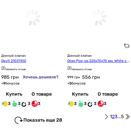
Донный клапан
Донный клапан
Devit 21031100
Qtap Pop-up 225х70х70 мм, White с п
ереливом QT066PU02OW
Написать отзыв
Написать отзыв
985
грн
556
грн
Хочешь дешевле?
999 грн
+
9
бонусов
+
5
бонусов
Купить
О товаре
Купить
О товаре
3
3
3
3
3
3
3
3
1
2
3
...
5
Показать еще 28