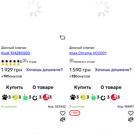
Донный клапан
Донный клапан
Kludi 104280500
Imex Chrome VCC001
1 отзыв
Написать отзыв
1 929
грн
1 590
грн
Хочешь дешевле?
Хочешь дешевле?
+
19
бонусов
+
15
бонусов
Купить
О товаре
Купить
О товаре
3
3
3
3
3
3
3
3
3
3
В наличии
Код: 323432
В наличии
Код: 181097
-36%