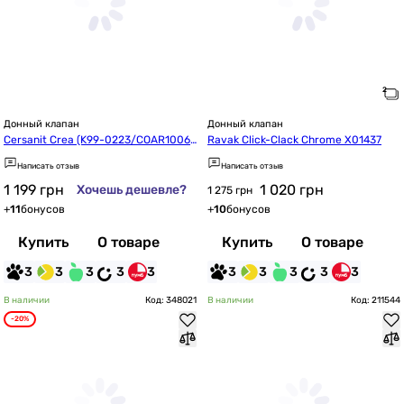
Донный клапан
Донный клапан
Cersanit Crea (K99-0223/COAR10066
Ravak Click-Clack Chrome X01437
61854)
Написать отзыв
Написать отзыв
1 199
грн
1 020
грн
Хочешь дешевле?
1 275 грн
+
11
бонусов
+
10
бонусов
Купить
О товаре
Купить
О товаре
3
3
3
3
3
3
3
3
3
3
В наличии
Код: 348021
В наличии
Код: 211544
-20%