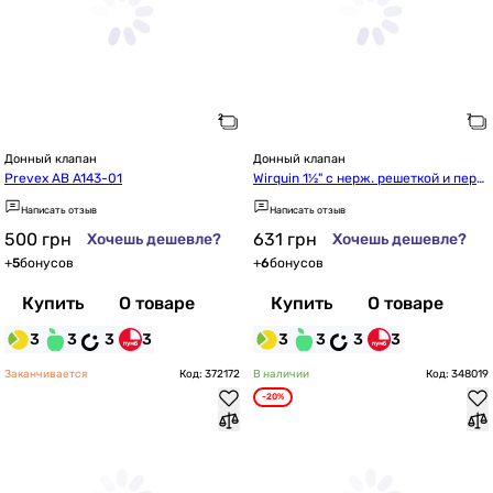
Донный клапан
Донный клапан
Prevex AB A143-01
Wirquin 1½" с нерж. решеткой и пере
ливом (9545680)
Написать отзыв
Написать отзыв
500
грн
631
грн
Хочешь дешевле?
Хочешь дешевле?
+
5
бонусов
+
6
бонусов
Купить
О товаре
Купить
О товаре
3
3
3
3
3
3
3
3
Заканчивается
Код: 372172
В наличии
Код: 348019
-20%