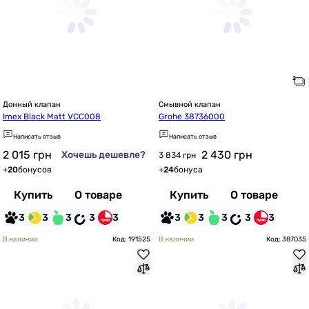
Донный клапан
Смывной клапан
Imex Black Matt VCC008
Grohe 38736000
Написать отзыв
Написать отзыв
2 015
грн
2 430
грн
Хочешь дешевле?
3 834 грн
+
20
бонусов
+
24
бонуса
Купить
О товаре
Купить
О товаре
3
3
3
3
3
3
3
3
3
3
В наличии
Код: 191525
В наличии
Код: 387035