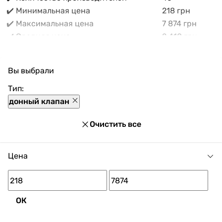
✔️ Минимальная цена
218 грн
✔️ Максимальная цена
7 874 грн
✔️ Средняя цена
2 410 грн
В прайс-каталоге vencon.ua Донные клапаны можно
выгодно приобрести с доставкой по Украине. При
Вы выбрали
покупке Донные клапаны в нашем магазине доступны
разнообразные способы оплаты, покупка в кредит и
Тип:
множество акций и скидок для каждого покупателя.
донный клапан
Очистить все
Цена
ОК