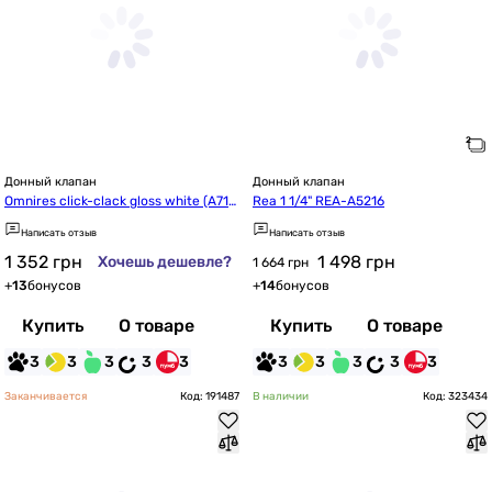
Донный клапан
Донный клапан
Omnires click-clack gloss white (A716
Rea 1 1/4" REA-A5216
BP)
Написать отзыв
Написать отзыв
1 352
грн
1 498
грн
Хочешь дешевле?
1 664 грн
+
13
бонусов
+
14
бонусов
Купить
О товаре
Купить
О товаре
3
3
3
3
3
3
3
3
3
3
Заканчивается
Код: 191487
В наличии
Код: 323434