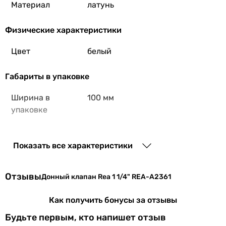
Материал
латунь
Физические характеристики
Цвет
белый
Габариты в упаковке
Ширина в
100 мм
упаковке
Высота в
70 мм
упаковке
Показать все характеристики
Глубина в
70 мм
Отзывы
Донный клапан Rea 1 1/4" REA-A2361
упаковке
Как получить бонусы за отзывы
Вес в упаковке
0.5 кг
Будьте первым, кто напишет отзыв
Гарантия