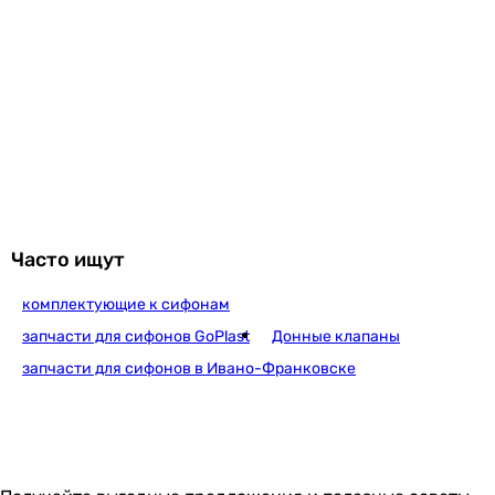
1 732
грн
Купить
Rea 1 1/4" REA-A2360
1 498
грн
Купить
Часто ищут
комплектующие к сифонам
Основные характеристики
Тип
запчасти для сифонов GoPlast
Донные клапаны
донный клапан
запчасти для сифонов в Ивано-Франковске
донный клапан
донный клапан
донный клапан
донный клапан
Производство