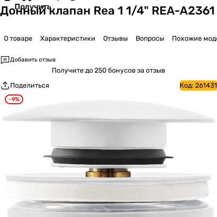
Получить
Донный клапан Rea 1 1/4" REA-A2361
О товаре
Характеристики
Отзывы
Вопросы
Похожие мод
Добавить отзыв
Получите
до 250 бонусов за отзыв
Поделиться
Код:
261431
-9%