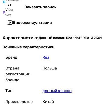
чат
Заказать звонок
Viber
чат
Видеоконсультация
Характеристики
Донный клапан Rea 1 1/4" REA-A2361
Основные характеристики
Бренд
Rea
Страна
Польша
регистрации
бренда
Тип
донный клапан
Производство
Китай