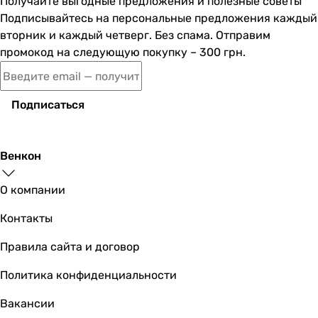
Получайте выгодные предложения и полезные советы
Китай
Подписывайтесь на персональные предложения каждый
Китай
вторник и каждый четверг. Без спама. Отправим
Китай
промокод на следующую покупку – 300 грн.
Китай
Китай
Материал
Подписаться
латунь
латунь
латунь
Венкон
латунь
латунь
О компании
Физические характеристики
Контакты
Цвет
белый
Правила сайта и договор
хром
черный
Политика конфиденциальности
золотистый
Вакансии
золотистый