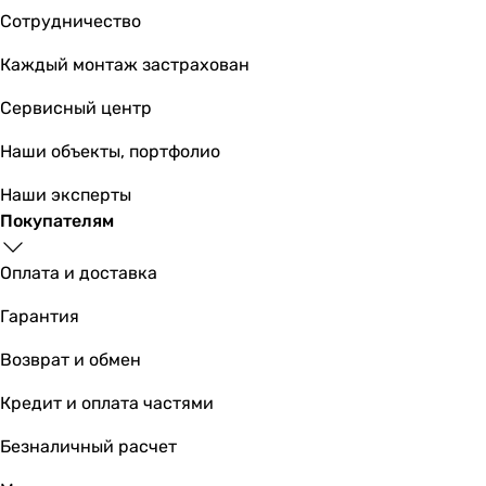
Габариты в упаковке
Сотрудничество
Ширина в упаковке
100 мм
Каждый монтаж застрахован
70 мм
Сервисный центр
70 мм
70 мм
Наши объекты, портфолио
-
Высота в упаковке
Наши эксперты
70 мм
Покупателям
100 мм
100 мм
Оплата и доставка
100 мм
Гарантия
-
Глубина в упаковке
Возврат и обмен
70 мм
70 мм
Кредит и оплата частями
70 мм
Безналичный расчет
70 мм
-