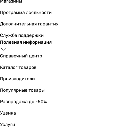
Магазины
Вес в упаковке
0.5 кг
Программа лояльности
1 кг
Дополнительная гарантия
1 кг
0.5 кг
Служба поддержки
-
Полезная информация
Гарантия
Гарантия
Справочный центр
24 мес.
24 мес.
Каталог товаров
24 мес.
Производители
24 мес.
24 мес.
Популярные товары
Распродажа до -50%
Уценка
Услуги