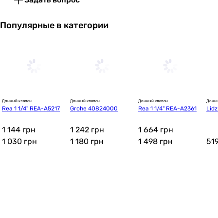
Популярные в категории
Донный клапан
Донный клапан
Донный клапан
Донны
Rea 1 1/4" REA-A5217
Grohe 40824000
Rea 1 1/4" REA-A2361
Lidz
rom
252
1 144 грн
1 242 грн
1 664 грн
1 030
грн
1 180
грн
1 498
грн
51