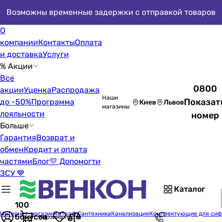
Возможны временные задержки с отправкой товаров
О
компании
Контакты
Оплата
и доставка
Услуги
% Акции
Все
0800
акции
Уценка
Распродажа
Наши
Показат
до -50%
Программа
Киев
Львов
магазины
лояльности
номер
Больше
Гарантия
Возврат и
обмен
Кредит и оплата
частями
Блог
💛 Допомогти
ЗСУ 💙
Каталог
100
Интернет-магазин
Каталог
Сантехника
Канализация
Комплектующие для сиф
бонусов
Корзина пуста