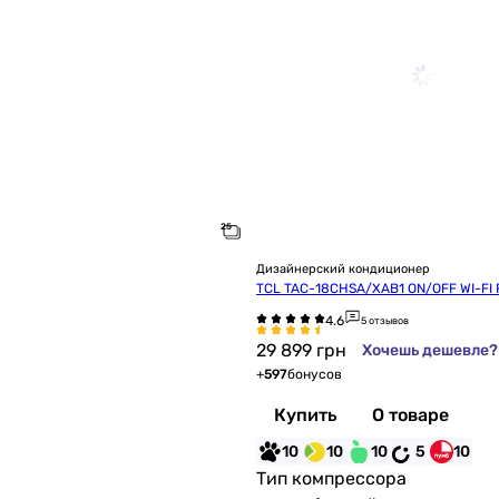
Дизайнерский кондиционер
TCL TAC-18CHSA/XAB1 ON/OFF WI-FI 
5 отзывов
29 899
грн
Хочешь дешевле?
+
597
бонусов
Купить
О товаре
10
10
10
5
10
Тип компрессора