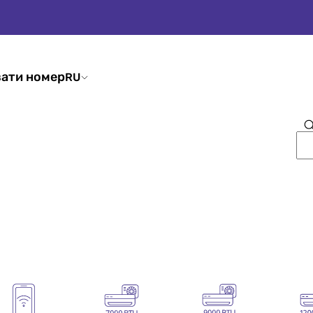
ати номер
RU