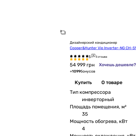
Дизайнерский кондиционер
Cooper&Hunter Vip Inverter-NG CH-
3 отзыва
54 999
грн
Хочешь дешевле?
+
1099
бонусов
Купить
О товаре
Тип компрессора
инверторный
Площадь помещения, м²
35
Мощность обогрева, кВт
4
Мощность охлаждения, кВт