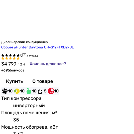
Дизайнерский кондиционер
Cooper&Hunter Daytona CH-S12FTXD2-BL
3 отзыва
34 799
грн
Хочешь дешевле?
+
695
бонусов
Купить
О товаре
10
10
10
5
10
Тип компрессора
инверторный
Площадь помещения, м²
35
Мощность обогрева, кВт