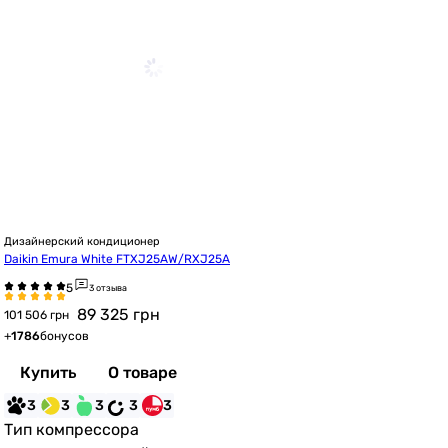
Дизайнерский кондиционер
Daikin Emura White FTXJ25AW/RXJ25A
3 отзыва
89 325
грн
101 506 грн
+
1786
бонусов
Купить
О товаре
3
3
3
3
3
Тип компрессора