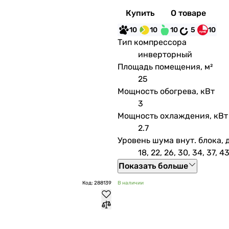
Купить
О товаре
10
10
10
5
10
Тип компрессора
инверторный
Площадь помещения, м²
25
Мощность обогрева, кВт
3
Мощность охлаждения, кВт
2.7
Уровень шума внут. блока, 
18, 22, 26, 30, 34, 37, 4
Показать больше
Код: 288139
В наличии