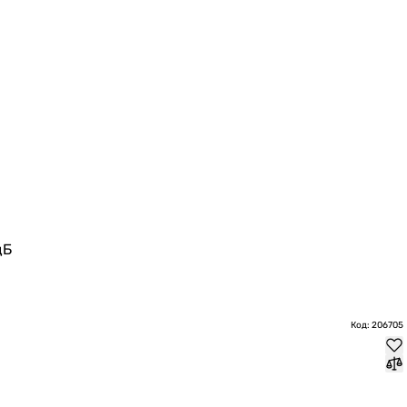
дБ
3
Код: 206705