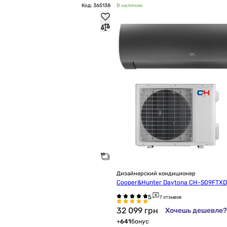
Код: 365138
В наличии
Дизайнерский кондиционер
Cooper&Hunter Daytona CH-S09FTX
7 отзывов
32 099
грн
Хочешь дешевле?
+
641
бонус