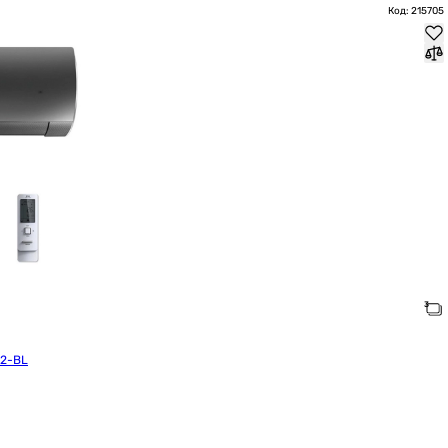
Код: 215705
D2-BL