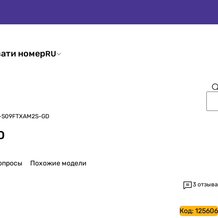
ати номер
RU
H-S09FTXAM2S-GD
D
опросы
Похожие модели
3 отзыва
Код:
125606