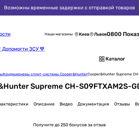
Возможны временные задержки с отправкой товаров
0800 Показ
ости
Киев
Львов
Наши магазины
 Допомогти ЗСУ 💙
Каталог
мы
Кондиционеры сплит-системы Cooper&Hunter
Cooper&Hunter Supreme C
r&Hunter Supreme CH-S09FTXAM2S-G
рактеристики
Описание
Видео
Документация
Отзывы
В
Получите
до 250 бонусов за отзыв