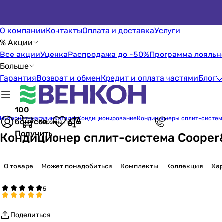
О компании
Контакты
Оплата и доставка
Услуги
% Акции
Все акции
Уценка
Распродажа до -50%
Программа лояльн
Больше
Гарантия
Возврат и обмен
Кредит и оплата частями
Блог

100
Интернет-магазин
Каталог
Кондиционирование
Кондиционеры сплит-систе
бонусов
Корзина пуста
Получить
Кондиционер сплит-система Coope
О товаре
Может понадобиться
Комплекты
Коллекция
Ха
Поделиться