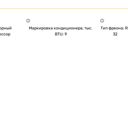
орный
Маркировка кондиционера, тыс.
Тип фреона: R
ессор
BTU: 9
32