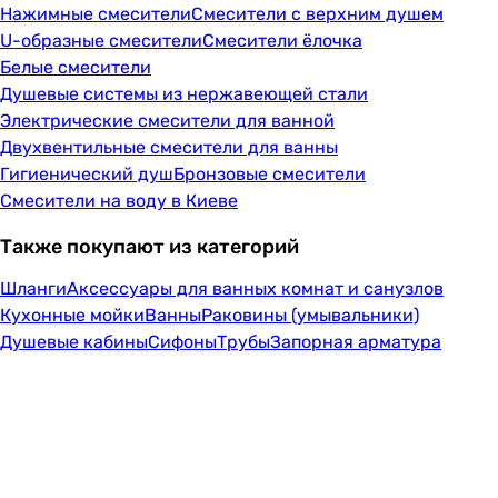
Нажимные смесители
Смесители с верхним душем
U-образные смесители
Смесители ёлочка
Белые смесители
Душевые системы из нержавеющей стали
Электрические смесители для ванной
Двухвентильные смесители для ванны
Гигиенический душ
Бронзовые смесители
Смесители на воду в Киеве
Также покупают из категорий
Шланги
Аксессуары для ванных комнат и санузлов
Кухонные мойки
Ванны
Раковины (умывальники)
Душевые кабины
Сифоны
Трубы
Запорная арматура