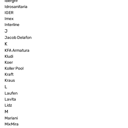
Ibergrif
Idrosanitaria
IGER
Imex
Interline
J
Jacob Delafon
K
KFA Armatura
Kludi
Koer
Koller Pool
Kraft
Kraus
L
Laufen
Lavita
Lidz
M
Mariani
MixMira