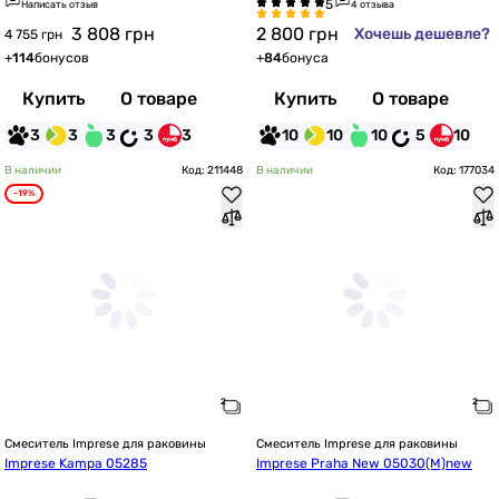
Написать отзыв
4 отзыва
3 808
грн
2 800
грн
Хочешь дешевле?
4 755 грн
+
114
бонусов
+
84
бонуса
Купить
О товаре
Купить
О товаре
3
3
3
3
3
10
10
10
5
10
В наличии
Код: 211448
В наличии
Код: 177034
-19%
Смеситель Imprese для раковины
Смеситель Imprese для раковины
Imprese Kampa 05285
Imprese Praha New 05030(M)new