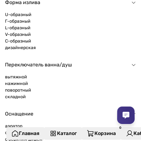
Форма излива
U-образный
Г-образный
L-образный
V-образный
C-образный
дизайнерская
Переключатель ванна/душ
вытяжной
нажимной
поворотный
складной
Оснащение
аэратор
с донным клапаном
Главная
Каталог
Корзина
Ка
с верхним душем