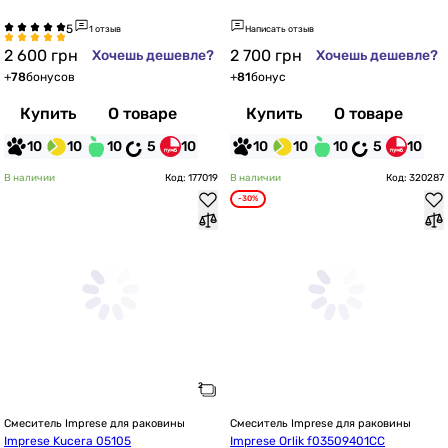
1 отзыв
Написать отзыв
2 600
грн
2 700
грн
Хочешь дешевле?
Хочешь дешевле?
+
78
бонусов
+
81
бонус
Купить
О товаре
Купить
О товаре
10
10
10
5
10
10
10
10
5
10
В наличии
Код: 177019
В наличии
Код: 320287
-30%
Смеситель Imprese для раковины
Смеситель Imprese для раковины
Imprese Kucera 05105
Imprese Orlik f03509401CC