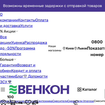
Возможны временные задержки с отправкой товаров
О
компании
Контакты
Оплата
и доставка
Услуги
% Акции
Все
0800
акции
Уценка
Распродажа
Наши
Показат
до -50%
Программа
Киев
Львов
магазины
лояльности
номер
Больше
Гарантия
Возврат и
обмен
Кредит и оплата
частями
Блог
💛 Допомогти
ЗСУ 💙
Каталог
100
Интернет-магазин
Каталог
Сантехника
Смесители
Смесители Imprese
Смесите
бонусов
Корзина пуста