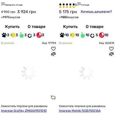
Написать отзыв
1 отзыв
3 924
грн
5 175
грн
Хочешь дешевле?
4 900 грн
+
117
бонусов
+
155
бонусов
Купить
О товаре
Купить
О товаре
3
3
3
3
3
10
10
10
5
10
В наличии
Код: 177794
В наличии
Код: 363278
Смеситель Imprese для раковины
Смеситель Imprese для раковины
Imprese Grafiky ZMK061901010
Imprese Melnik f03511001AA