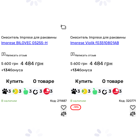
Смеситель Imprese для раковины
Смеситель Imprese для раковины
Imprese BILOVEC 05255-H
Imprese Violik f03510801AB
Написать отзыв
Написать отзыв
4 484
грн
4 484
грн
5 600 грн
5 600 грн
+
134
бонуса
+
134
бонуса
Купить
О товаре
Купить
О товаре
3
3
3
3
3
3
3
3
3
3
В наличии
Код: 211487
В наличии
Код: 320771
-19%