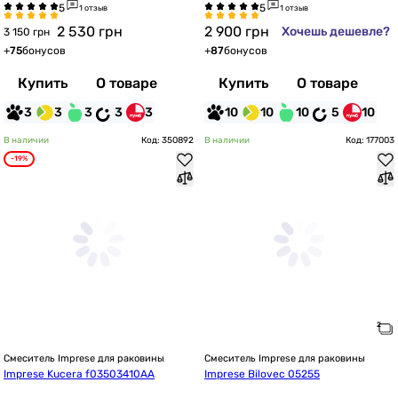
1 отзыв
1 отзыв
2 530
грн
2 900
грн
Хочешь дешевле?
3 150 грн
+
75
бонусов
+
87
бонусов
Купить
О товаре
Купить
О товаре
3
3
3
3
3
10
10
10
5
10
В наличии
Код: 350892
В наличии
Код: 177003
-19%
Смеситель Imprese для раковины
Смеситель Imprese для раковины
Imprese Kucera f03503410AA
Imprese Bilovec 05255