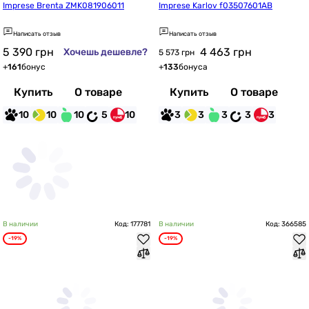
Imprese Brenta ZMK081906011
Imprese Karlov f03507601AB
Написать отзыв
Написать отзыв
5 390
грн
4 463
грн
Хочешь дешевле?
5 573 грн
+
161
бонус
+
133
бонуса
Купить
О товаре
Купить
О товаре
10
10
10
5
10
3
3
3
3
3
В наличии
Код: 177781
В наличии
Код: 366585
-19%
-19%