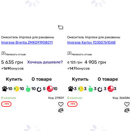
Смеситель Imprese для раковины
Смеситель Imprese для раковины
Imprese Brenta ZMK091908011
Imprese Karlov f03507610AB
Написать отзыв
Написать отзыв
5 635
грн
4 905
грн
Хочешь дешевле?
6 125 грн
+
169
бонусов
+
147
бонусов
Купить
О товаре
Купить
О товаре
10
10
10
5
10
3
3
3
3
3
В наличии
Код: 211501
В наличии
Код: 366586
-19%
-19%