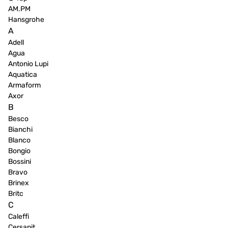
AM.PM
Hansgrohe
A
Adell
Agua
Antonio Lupi
Aquatica
Armaform
Axor
B
Besco
Bianchi
Blanco
Bongio
Bossini
Bravo
Brinex
Britc
C
Caleffi
Cersanit