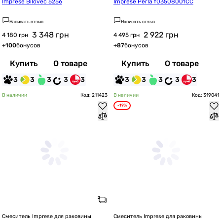
Imprese Bilovec 5256
Imprese Perla f03508001CC
Написать отзыв
Написать отзыв
3 348
грн
2 922
грн
4 180 грн
4 495 грн
+
100
бонусов
+
87
бонусов
Купить
О товаре
Купить
О товаре
3
3
3
3
3
3
3
3
3
3
В наличии
Код: 211423
В наличии
Код: 319041
-19%
Смеситель Imprese для раковины
Смеситель Imprese для раковины