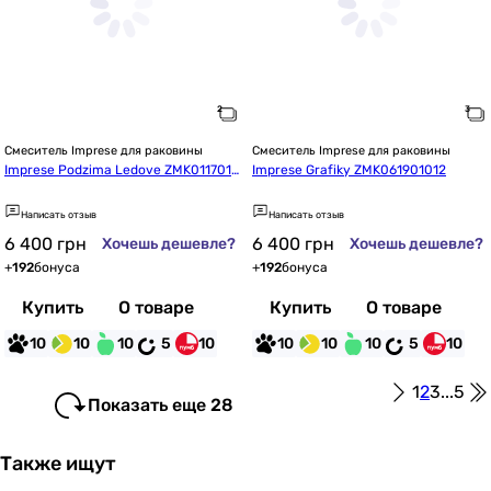
Смеситель Imprese для раковины
Смеситель Imprese для раковины
Imprese Podzima Ledove ZMK011701
Imprese Grafiky ZMK061901012
01
Написать отзыв
Написать отзыв
6 400
грн
6 400
грн
Хочешь дешевле?
Хочешь дешевле?
+
192
бонуса
+
192
бонуса
Купить
О товаре
Купить
О товаре
10
10
10
5
10
10
10
10
5
10
1
2
3
...
5
Показать еще 28
Также ищут