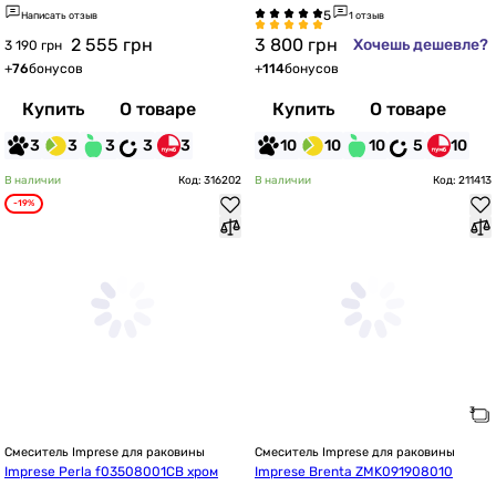
Написать отзыв
1 отзыв
2 555
грн
3 800
грн
Хочешь дешевле?
3 190 грн
+
76
бонусов
+
114
бонусов
Купить
О товаре
Купить
О товаре
3
3
3
3
3
10
10
10
5
10
В наличии
Код: 316202
В наличии
Код: 211413
-19%
Смеситель Imprese для раковины
Смеситель Imprese для раковины
Imprese Perla f03508001CB хром
Imprese Brenta ZMK091908010