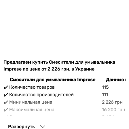
Предлагаем купить Смесители для умывальника
Imprese по цене от 2 226 грн. в Украине
Смесители для умывальника Imprese
Данные н
✔️ Количество товаров
115
✔️ Количество производителей
111
✔️ Минимальная цена
2 226 грн
✔️ Максимальная цена
16 200 грн
✔️ Средняя цена
5 456 грн
В прайс-каталоге vencon.ua Смесители для
Развернуть