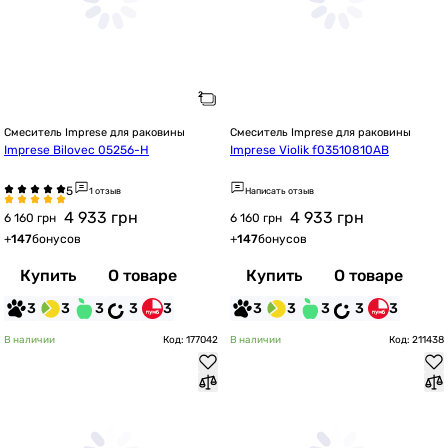
Смеситель Imprese для раковины
Смеситель Imprese для раковины
Imprese Bilovec 05256-Н
Imprese Violik f03510810AB
1 отзыв
Написать отзыв
4 933
грн
4 933
грн
6 160 грн
6 160 грн
+
147
бонусов
+
147
бонусов
Купить
О товаре
Купить
О товаре
3
3
3
3
3
3
3
3
3
3
В наличии
Код: 177042
В наличии
Код: 211438