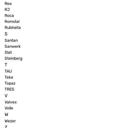
Rea
RJ
Roca
Romstal
Rubineta
S
Santan
Sanwerk
Slat
Steinberg
T
TAU
Teka
Topaz
TRES
V
Valvex
Volle
W
Wezer
Z