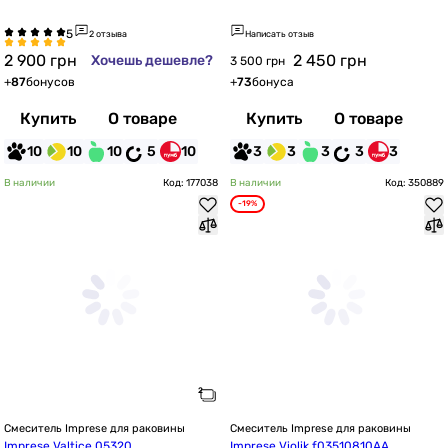
2 отзыва
Написать отзыв
2 900
грн
2 450
грн
Хочешь дешевле?
3 500 грн
+
87
бонусов
+
73
бонуса
Купить
О товаре
Купить
О товаре
10
10
10
5
10
3
3
3
3
3
В наличии
Код: 177038
В наличии
Код: 350889
-19%
Смеситель Imprese для раковины
Смеситель Imprese для раковины
Imprese Valtice 05320
Imprese Violik f03510810AA