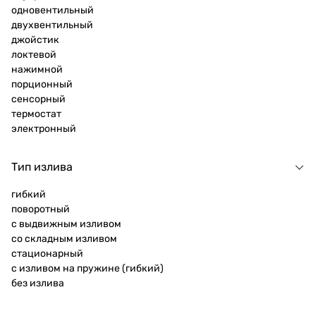
одновентильный
двухвентильный
джойстик
локтевой
нажимной
порционный
сенсорный
термостат
электронный
Тип излива
гибкий
поворотный
с выдвижным изливом
со складным изливом
стационарный
с изливом на пружине (гибкий)
без излива