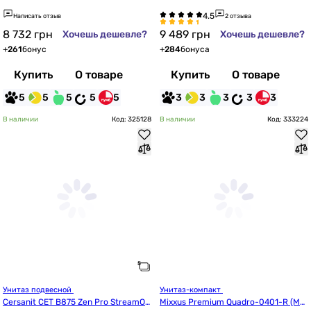
сиденьем soft-close
0-387/CCKZ1013723485)
Написать отзыв
2 отзыва
8 732
грн
9 489
грн
Хочешь дешевле?
Хочешь дешевле?
+
261
бонус
+
284
бонуса
Купить
О товаре
Купить
О товаре
5
5
5
5
5
3
3
3
3
3
В наличии
Код: 325128
В наличии
Код: 333224
Унитаз подвесной 
Унитаз-компакт 
Cersanit СЕТ B875 Zen Pro StreamOn 
Mixxus Premium Quadro-0401-R (MP