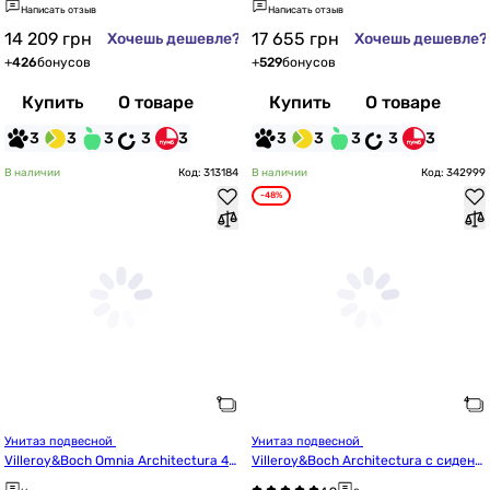
Написать отзыв
Написать отзыв
14 209
грн
17 655
грн
Хочешь дешевле?
Хочешь дешевле?
+
426
бонусов
+
529
бонусов
Купить
О товаре
Купить
О товаре
3
3
3
3
3
3
3
3
3
3
В наличии
Код: 313184
В наличии
Код: 342999
-48%
Унитаз подвесной 
Унитаз подвесной 
Villeroy&Boch Omnia Architectura 46
Villeroy&Boch Architectura с сидень
94HR01 с крышкой 98M9C101 Soft-cl
ем Slow closing 4694CL01