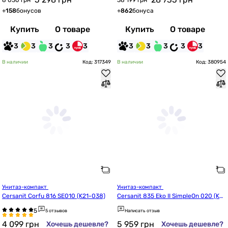
8 030 грн
38 199 грн
+
158
бонусов
+
862
бонуса
Купить
О товаре
Купить
О товаре
3
3
3
3
3
3
3
3
3
3
В наличии
Код: 317349
В наличии
Код: 380954
Унитаз-компакт 
Унитаз-компакт 
Cersanit Corfu 816 SE010 (K21-038)
Cersanit 835 Eko II SimpleOn 020 (K4
4-122)
5 отзывов
Написать отзыв
4 099
грн
5 959
грн
Хочешь дешевле?
Хочешь дешевле?