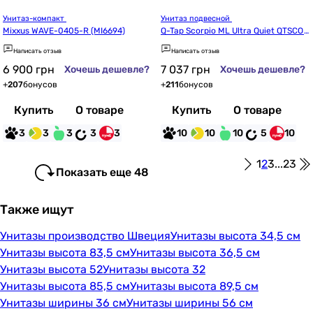
Унитаз-компакт 
Унитаз подвесной 
Mixxus WAVE-0405-R (MI6694)
Q-Tap Scorpio ML Ultra Quiet QTSCO
ML26W49624
Написать отзыв
Написать отзыв
6 900
грн
7 037
грн
Хочешь дешевле?
Хочешь дешевле?
+
207
бонусов
+
211
бонусов
Купить
О товаре
Купить
О товаре
3
3
3
3
3
10
10
10
5
10
1
2
3
...
23
Показать еще 48
Также ищут
Унитазы производство Швеция
Унитазы высота 34,5 см
Унитазы высота 83,5 см
Унитазы высота 36,5 см
Унитазы высота 52
Унитазы высота 32
Унитазы высота 85,5 см
Унитазы высота 89,5 см
Унитазы ширины 36 см
Унитазы ширины 56 см