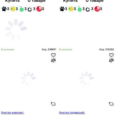
Купить
О товаре
Купить
О товаре
3
3
3
3
3
3
3
3
3
3
В наличии
Код: 318891
В наличии
Код: 313282
Унитаз-компакт 
Унитаз подвесной 