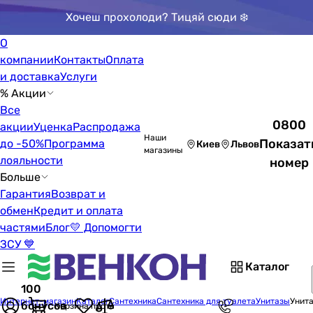
Хочеш прохолоди? Тицяй сюди ❄️
О
компании
Контакты
Оплата
и доставка
Услуги
% Акции
Все
0800
акции
Уценка
Распродажа
Наши
Показат
до -50%
Программа
Киев
Львов
магазины
лояльности
номер
Больше
Гарантия
Возврат и
обмен
Кредит и оплата
частями
Блог
💛 Допомогти
ЗСУ 💙
Каталог
100
Интернет-магазин
Каталог
Сантехника
Сантехника для туалета
Унитазы
Унита
бонусов
Корзина пуста