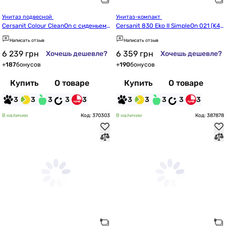
Унитаз подвесной 
Унитаз-компакт 
Cersanit Colour CleanOn с сиденьем
Cersanit 830 Eko II SimpleOn 021 (K44
 Soft Close (K701-042/SZCZ10012616
-127)
Написать отзыв
Написать отзыв
08)
6 239
грн
6 359
грн
Хочешь дешевле?
Хочешь дешевле?
+
187
бонусов
+
190
бонусов
Купить
О товаре
Купить
О товаре
3
3
3
3
3
3
3
3
3
3
В наличии
Код: 370303
В наличии
Код: 387878