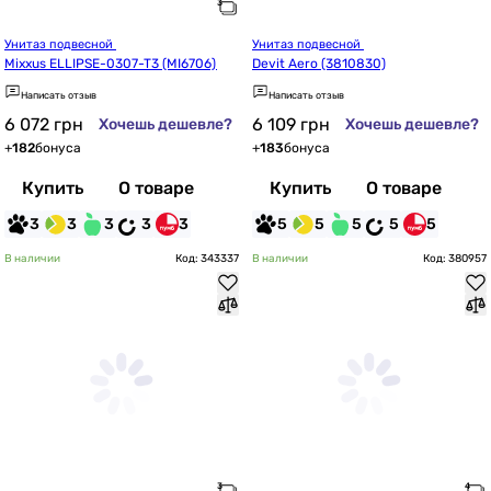
Унитаз подвесной 
Унитаз подвесной 
Mixxus ELLIPSE-0307-T3 (MI6706)
Devit Aero (3810830)
Написать отзыв
Написать отзыв
6 072
грн
6 109
грн
Хочешь дешевле?
Хочешь дешевле?
+
182
бонуса
+
183
бонуса
Купить
О товаре
Купить
О товаре
3
3
3
3
3
5
5
5
5
5
В наличии
Код: 343337
В наличии
Код: 380957