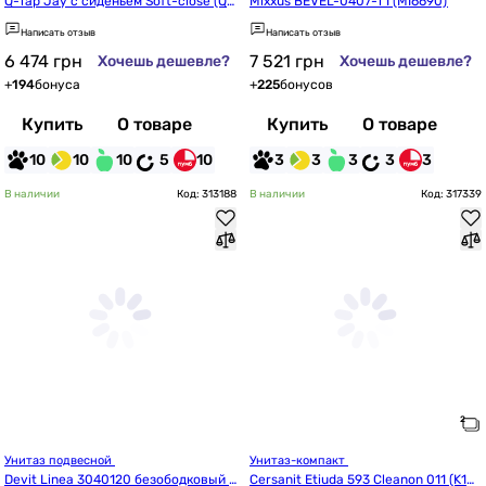
Q-Tap Jay с сиденьем Soft-close (QT
Mixxus BEVEL-0407-T1 (MI6690)
07335175W)
Написать отзыв
Написать отзыв
6 474
грн
7 521
грн
Хочешь дешевле?
Хочешь дешевле?
+
194
бонуса
+
225
бонусов
Купить
О товаре
Купить
О товаре
10
10
10
5
10
3
3
3
3
3
В наличии
Код: 313188
В наличии
Код: 317339
Унитаз подвесной 
Унитаз-компакт 
Devit Linea 3040120 безободковый с 
Cersanit Etiuda 593 Cleanon 011 (K10