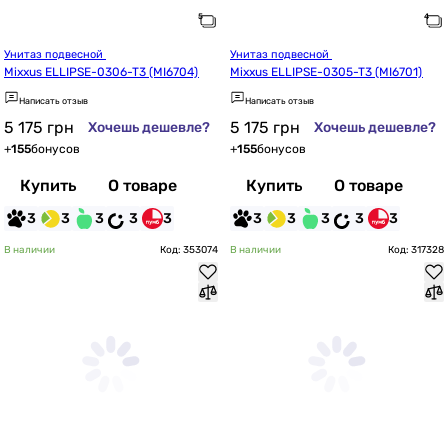
Унитаз подвесной 
Унитаз подвесной 
Mixxus ELLIPSE-0306-T3 (MI6704)
Mixxus ELLIPSE-0305-T3 (MI6701)
Написать отзыв
Написать отзыв
5 175
грн
5 175
грн
Хочешь дешевле?
Хочешь дешевле?
+
155
бонусов
+
155
бонусов
Купить
О товаре
Купить
О товаре
3
3
3
3
3
3
3
3
3
3
В наличии
Код: 353074
В наличии
Код: 317328