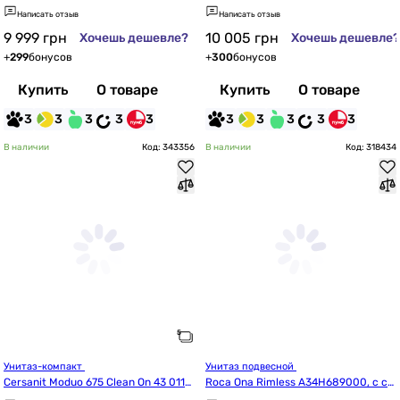
(S701-719)
6457)
Написать отзыв
Написать отзыв
9 999
грн
10 005
грн
Хочешь дешевле?
Хочешь дешевле?
+
299
бонусов
+
300
бонусов
Купить
О товаре
Купить
О товаре
3
3
3
3
3
3
3
3
3
3
В наличии
Код: 343356
В наличии
Код: 318434
Унитаз-компакт 
Унитаз подвесной 
Cersanit Moduo 675 Clean On 43 011
Roca Ona Rimless A34H689000, с си
 (K116-037/CCKZ1014551894)
деньем slow-closing