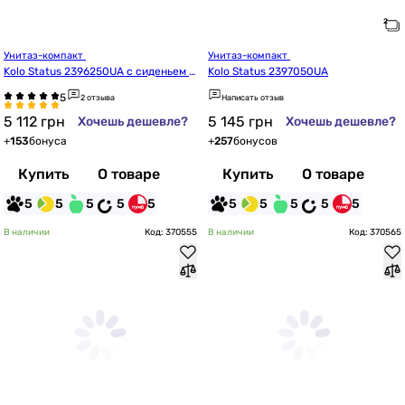
Унитаз-компакт 
Унитаз-компакт 
Kolo Status 2396250UA с сиденьем и
Kolo Status 2397050UA
з дюропласта
2 отзыва
Написать отзыв
5 112
грн
5 145
грн
Хочешь дешевле?
Хочешь дешевле?
+
153
бонуса
+
257
бонусов
Купить
О товаре
Купить
О товаре
5
5
5
5
5
5
5
5
5
5
В наличии
Код: 370555
В наличии
Код: 370565