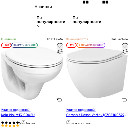
Новинки
По
По
популярности
популярности
В наличии
Код: 188616
Заканчивается
Код: 391266
-27%
ЗАБРАТЬ СЕГОДНЯ
-49%
ОТПРАВИМ СЕГОДНЯ
Унитаз подвесной 
Унитаз подвесной 
Kolo Idol M1310002U
Cersanit Desse Vortex (SZCZ1003790
001) Уценка
1 отзыв
Написать отзыв