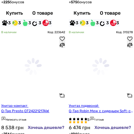
+
225
бонусов
+
575
бонусов
Купить
О товаре
Купить
О товаре
3
3
3
3
3
3
3
3
3
3
В наличии
Код: 223642
В наличии
Код: 313278
Унитаз-компакт 
Унитаз подвесной 
Q-Tap Presto QT24221217AW
Q-Tap Robin Mew с сиденьем Soft-cl
ose QT13332381ASW
Написать отзыв
1 отзыв
8 538
грн
6 474
грн
Хочешь дешевле?
Хочешь дешевле?