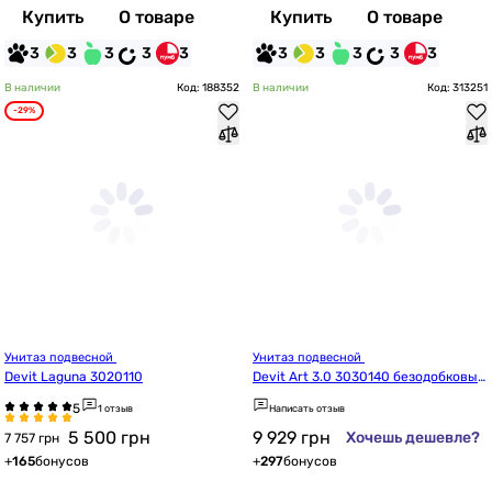
Купить
О товаре
Купить
О товаре
3
3
3
3
3
3
3
3
3
3
В наличии
Код: 188352
В наличии
Код: 313251
-29%
Унитаз подвесной 
Унитаз подвесной 
Devit Laguna 3020110
Devit Art 3.0 3030140 безодобковый 
с крышкой soft-close, Vortex Flush, б
1 отзыв
Написать отзыв
елый глянец
5 500
грн
9 929
грн
Хочешь дешевле?
7 757 грн
+
165
бонусов
+
297
бонусов