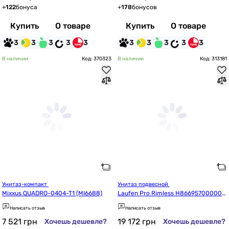
+
122
бонуса
+
178
бонусов
Купить
О товаре
Купить
О товаре
3
3
3
3
3
3
3
3
3
3
В наличии
Код: 370323
В наличии
Код: 313181
Унитаз-компакт 
Унитаз подвесной 
Mixxus QUADRO-0404-T1 (MI6688)
Laufen Pro Rimless H866957000000
1, с сиденьем Slim
Написать отзыв
Написать отзыв
7 521
грн
19 172
грн
Хочешь дешевле?
Хочешь дешевле?