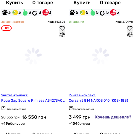
Купить
О товаре
Купить
О товаре
3
3
3
3
3
5
5
5
5
5
Заканчивается
Код: 343306
В наличии
Код: 370998
-18%
Унитаз-компакт 
Унитаз-компакт 
Roca Gap Square Rimless A34273A00
Cersanit 814 NAXOS 010 (K08-188)
0+A341470000+A801732001
Написать отзыв
Написать отзыв
16 550
грн
3 499
грн
Хочешь дешевле?
20 355 грн
+
496
бонусов
+
104
бонуса