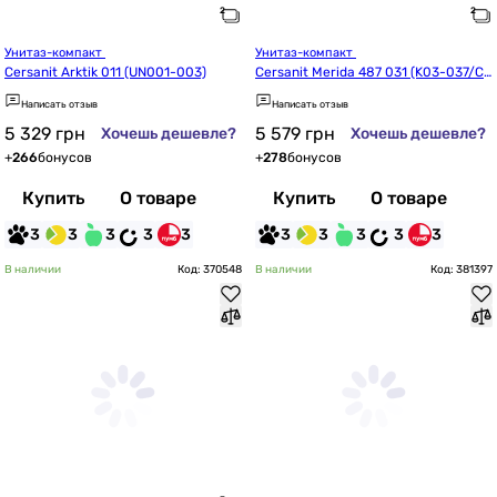
Унитаз-компакт 
Унитаз-компакт 
Cersanit Arktik 011 (UN001-003)
Cersanit Merida 487 031 (K03-037/CC
KZ1012762187)
Написать отзыв
Написать отзыв
5 329
грн
5 579
грн
Хочешь дешевле?
Хочешь дешевле?
+
266
бонусов
+
278
бонусов
Купить
О товаре
Купить
О товаре
3
3
3
3
3
3
3
3
3
3
В наличии
Код: 370548
В наличии
Код: 381397