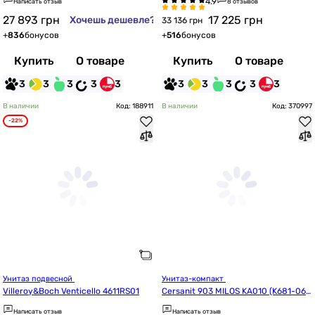
Написать отзыв
8 отзывов
ose
27 893
грн
17 225
грн
Хочешь дешевле?
33 136 грн
+
836
бонусов
+
516
бонусов
Купить
О товаре
Купить
О товаре
3
3
3
3
3
3
3
3
3
3
В наличии
Код: 188911
В наличии
Код: 370997
-22%
Унитаз подвесной 
Унитаз-компакт 
Villeroy&Boch Venticello 4611RS01
Cersanit 903 MILOS KA010 (K681-06
2)
Написать отзыв
Написать отзыв