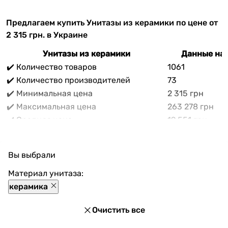
Предлагаем купить Унитазы из керамики по цене от
2 315 грн. в Украине
Унитазы из керамики
Данные на 
✔️ Количество товаров
1061
✔️ Количество производителей
73
✔️ Минимальная цена
2 315 грн
✔️ Максимальная цена
263 278 грн
✔️ Средняя цена
19 551 грн
В прайс-каталоге vencon.ua Унитазы из керамики
можно выгодно приобрести с доставкой по Украине.
Вы выбрали
При покупке Унитазы из керамики в нашем магазине
доступны разнообразные способы оплаты, покупка в
Материал унитаза:
кредит и множество акций и скидок для каждого
керамика
покупателя.
Очистить все