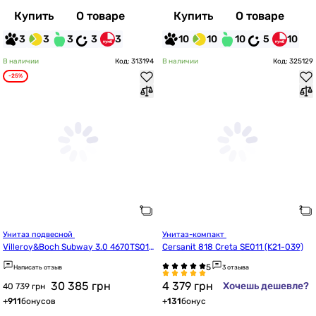
Купить
О товаре
Купить
О товаре
3
3
3
3
3
10
10
10
5
10
В наличии
Код: 313194
В наличии
Код: 325129
-25%
Унитаз подвесной 
Унитаз-компакт 
Villeroy&Boch Subway 3.0 4670TS01
Cersanit 818 Creta SE011 (K21-039)
 с сиденьем Soft Close
Написать отзыв
3 отзыва
30 385
грн
4 379
грн
Хочешь дешевле?
40 739 грн
+
911
бонусов
+
131
бонус