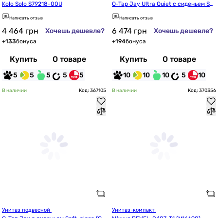
Kolo Solo S79218-00U
Q-Tap Jay Ultra Quiet с сиденьем Sof
t-close QT07335177W
Написать отзыв
Написать отзыв
4 464
грн
6 474
грн
Хочешь дешевле?
Хочешь дешевле?
+
133
бонуса
+
194
бонуса
Купить
О товаре
Купить
О товаре
5
5
5
5
5
10
10
10
5
10
В наличии
Код: 367105
В наличии
Код: 370356
Унитаз подвесной 
Унитаз-компакт 