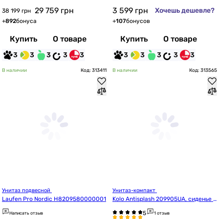
29 759
грн
3 599
грн
Хочешь дешевле?
38 199 грн
+
892
бонуса
+
107
бонусов
Купить
О товаре
Купить
О товаре
3
3
3
3
3
3
3
3
3
3
В наличии
Код: 313411
В наличии
Код: 313565
Унитаз подвесной 
Унитаз-компакт 
Laufen Pro Nordic H8209580000001
Kolo Antisplash 209905UA, сиденье п
олипропилен
Написать отзыв
1 отзыв