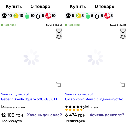
Купить
О товаре
Купить
О товаре
10
10
10
5
10
5
5
5
5
5
В наличии
Код: 313213
В наличии
Код: 313278
Унитаз подвесной 
Унитаз подвесной 
Geberit Smyle Square 500.685.01.1 Ri
Q-Tap Robin Mew с сиденьем Soft-cl
mfree, с сиденьем Soft Close (Sandw
ose QT13332381ASW
Написать отзыв
1 отзыв
ich)
12 108
грн
6 474
грн
Хочешь дешевле?
Хочешь дешевле?
+
363
бонуса
+
194
бонуса