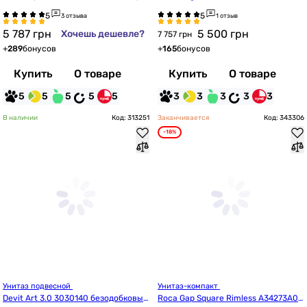
шкой Duroplast Soft close Click2Clea
3 отзыва
1 отзыв
n
5 787
грн
5 500
грн
Хочешь дешевле?
7 757 грн
+
289
бонусов
+
165
бонусов
Купить
О товаре
Купить
О товаре
5
5
5
5
5
3
3
3
3
3
В наличии
Код: 313251
Заканчивается
Код: 343306
-18%
Унитаз подвесной 
Унитаз-компакт 
Devit Art 3.0 3030140 безодобковый 
Roca Gap Square Rimless A34273A00