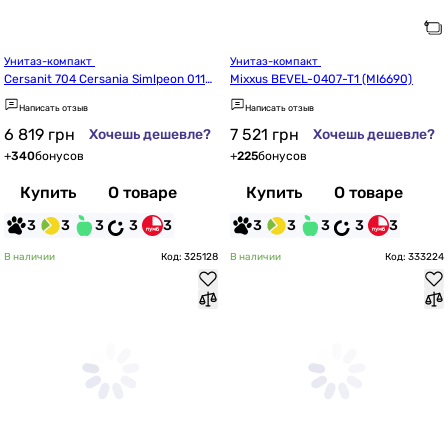
Унитаз-компакт 
Унитаз-компакт 
Cersanit 704 Cersania Simlpeon 011
Mixxus BEVEL-0407-T1 (MI6690)
 (000021261)
Написать отзыв
Написать отзыв
6 819
грн
7 521
грн
Хочешь дешевле?
Хочешь дешевле?
+
340
бонусов
+
225
бонусов
Купить
О товаре
Купить
О товаре
3
3
3
3
3
3
3
3
3
3
В наличии
Код: 325128
В наличии
Код: 333224