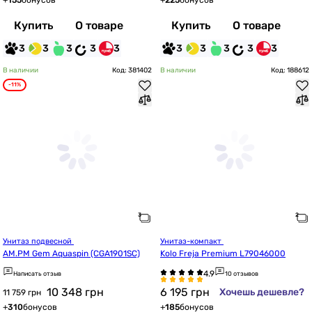
+
155
бонусов
+
225
бонусов
Купить
О товаре
Купить
О товаре
3
3
3
3
3
3
3
3
3
3
В наличии
Код: 381402
В наличии
Код: 188612
-11%
Унитаз подвесной 
Унитаз-компакт 
AM.PM Gem Aquaspin (CGA1901SC)
Kolo Freja Premium L79046000
Написать отзыв
10 отзывов
10 348
грн
6 195
грн
Хочешь дешевле?
11 759 грн
+
310
бонусов
+
185
бонусов