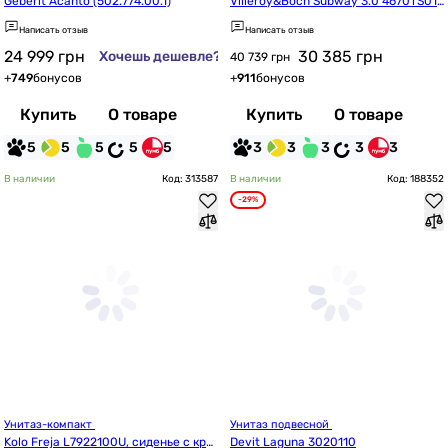
Geberit Acanto (502.774.00.1)
Villeroy&Boch Subway 3.0 4670TS01
 с сиденьем Soft Close
Написать отзыв
Написать отзыв
24 999
грн
30 385
грн
Хочешь дешевле?
40 739 грн
+
749
бонусов
+
911
бонусов
Купить
О товаре
Купить
О товаре
5
5
5
5
5
3
3
3
3
3
В наличии
Код: 313587
В наличии
Код: 188352
-29%
Унитаз-компакт 
Унитаз подвесной 
Kolo Freja L7922100U, сиденье с кры
Devit Laguna 3020110