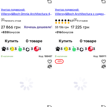
Унитаз подвесной 
Унитаз подвесной 
Villeroy&Boch Omnia Architectura 46
Villeroy&Boch Architectura с сидень
94HR01 с крышкой 98M9C101 Soft-cl
ем Slow closing 4694CL01
Написать отзыв
8 отзывов
ose
27 866
грн
17 225
грн
Хочешь дешевле?
33 136 грн
+
835
бонусов
+
516
бонусов
Купить
О товаре
Купить
О товаре
3
3
3
3
3
3
3
3
3
3
В наличии
Код: 188487
В наличии
Код: 188911
-22%