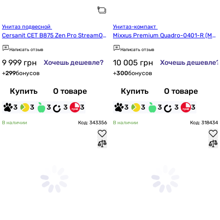
Унитаз подвесной 
Унитаз-компакт 
Cersanit СЕТ B875 Zen Pro StreamOn 
Mixxus Premium Quadro-0401-R (MP
(S701-719)
6457)
Написать отзыв
Написать отзыв
9 999
грн
10 005
грн
Хочешь дешевле?
Хочешь дешевле?
+
299
бонусов
+
300
бонусов
Купить
О товаре
Купить
О товаре
3
3
3
3
3
3
3
3
3
3
В наличии
Код: 343356
В наличии
Код: 318434