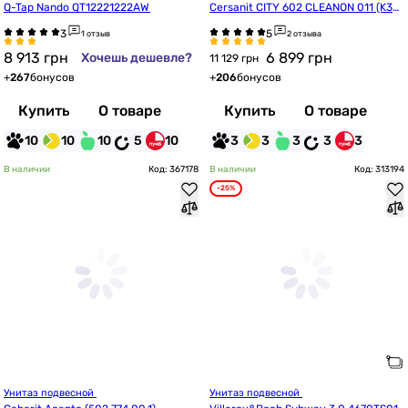
Q-Tap Nando QT12221222AW
Cersanit CITY 602 CLEANON 011 (K35-
036/CCKZ1013881894)
1 отзыв
2 отзыва
8 913
грн
6 899
грн
Хочешь дешевле?
11 129 грн
+
267
бонусов
+
206
бонусов
Купить
О товаре
Купить
О товаре
10
10
10
5
10
3
3
3
3
3
В наличии
Код: 367178
В наличии
Код: 313194
-25%
Унитаз подвесной 
Унитаз подвесной 