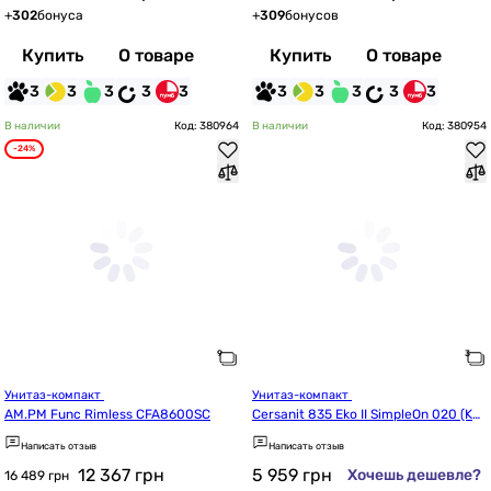
+
302
бонуса
+
309
бонусов
Купить
О товаре
Купить
О товаре
3
3
3
3
3
3
3
3
3
3
В наличии
Код: 380964
В наличии
Код: 380954
-24%
Унитаз-компакт 
Унитаз-компакт 
AM.PM Func Rimless CFA8600SC
Cersanit 835 Eko II SimpleOn 020 (K4
4-122)
Написать отзыв
Написать отзыв
12 367
грн
5 959
грн
Хочешь дешевле?
16 489 грн