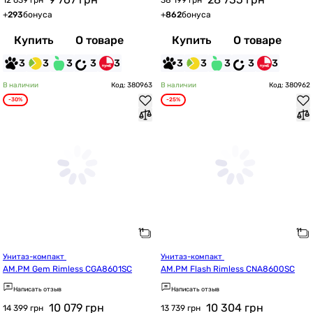
12 639 грн
38 199 грн
+
293
бонуса
+
862
бонуса
Купить
О товаре
Купить
О товаре
3
3
3
3
3
3
3
3
3
3
В наличии
Код: 380963
В наличии
Код: 380962
-30%
-25%
Унитаз-компакт 
Унитаз-компакт 
AM.PM Gem Rimless CGA8601SC
AM.PM Flash Rimless CNA8600SC
Написать отзыв
Написать отзыв
10 079
грн
10 304
грн
14 399 грн
13 739 грн