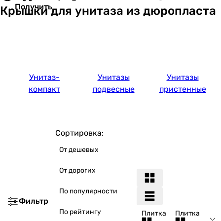
Получить
Крышки для унитаза из дюропласта
Унитаз-
Унитазы
Унитазы
компакт
подвесные
пристенные
Сортировка:
От дешевых
От дорогих
По популярности
Фильтр
По рейтингу
Плитка
Плитка