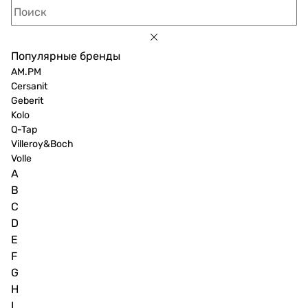
Популярные бренды
AM.PM
Cersanit
Geberit
Kolo
Q-Tap
Villeroy&Boch
Volle
A
B
C
D
E
F
G
H
I