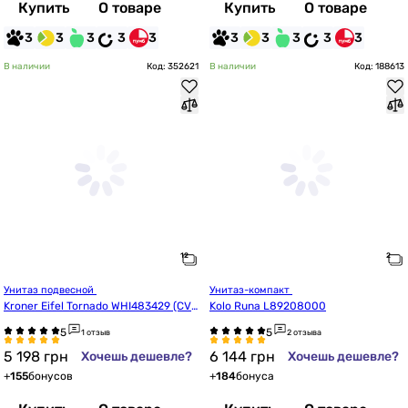
Купить
О товаре
Купить
О товаре
3
3
3
3
3
3
3
3
3
3
В наличии
Код: 352621
В наличии
Код: 188613
Унитаз подвесной 
Унитаз-компакт 
Kroner Eifel Tornado WHI483429 (CV0
Kolo Runa L89208000
32966)
1 отзыв
2 отзыва
5 198
грн
6 144
грн
Хочешь дешевле?
Хочешь дешевле?
+
155
бонусов
+
184
бонуса