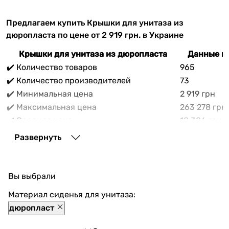
Предлагаем купить Крышки для унитаза из
дюропласта по цене от 2 919 грн. в Украине
Крышки для унитаза из дюропласта
Данные на
✔️ Количество товаров
965
✔️ Количество производителей
73
✔️ Минимальная цена
2 919 грн
✔️ Максимальная цена
263 278 грн
✔️ Средняя цена
18 306 грн
В прайс-каталоге vencon.ua Крышки для унитаза из
Развернуть
дюропласта можно выгодно приобрести с доставкой
по Украине. При покупке Крышки для унитаза из
дюропласта в нашем магазине доступны
Вы выбрали
разнообразные способы оплаты, покупка в кредит и
множество акций и скидок для каждого покупателя.
Материал сиденья для унитаза:
дюропласт