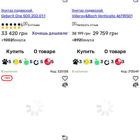
Унитаз подвесной 
Унитаз подвесной 
Geberit One 500.202.01.1
Villeroy&Boch Venticello 4611RS01
3 отзыва
Написать отзыв
33 420
грн
29 759
грн
Хочешь дешевле?
38 199 грн
+
1002
бонуса
+
892
бонуса
Купить
О товаре
Купить
О товаре
5
5
5
5
5
3
3
3
3
3
В наличии
Код: 325138
В наличии
Код: 313549
-35%