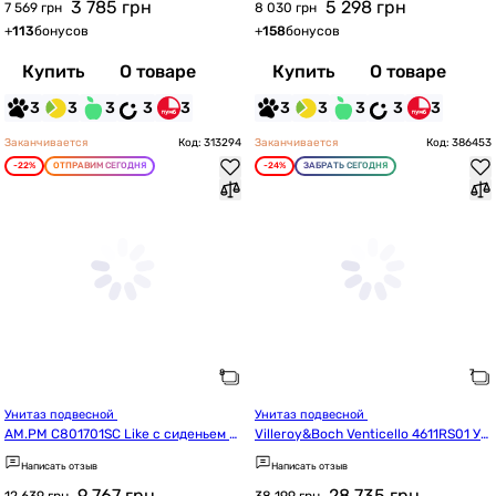
3 785
грн
5 298
грн
7 569 грн
8 030 грн
+
113
бонусов
+
158
бонусов
Купить
О товаре
Купить
О товаре
3
3
3
3
3
3
3
3
3
3
Заканчивается
Код: 313294
Заканчивается
Код: 386453
-22%
ОТПРАВИМ СЕГОДНЯ
-24%
ЗАБРАТЬ СЕГОДНЯ
Унитаз подвесной 
Унитаз подвесной 
AM.PM C801701SC Like с сиденьем м
Villeroy&Boch Venticello 4611RS01 Уц
икролифт
енка
Написать отзыв
Написать отзыв
9 767
грн
28 735
грн