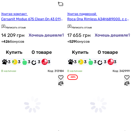
Унитаз-компакт 
Унитаз подвесной 
Cersanit Moduo 675 Clean On 43 011
Roca Ona Rimless A34H689000, с си
 (K116-037/CCKZ1014551894)
деньем slow-closing
Написать отзыв
Написать отзыв
14 209
грн
17 655
грн
Хочешь дешевле?
Хочешь дешевле?
+
426
бонусов
+
529
бонусов
Купить
О товаре
Купить
О товаре
3
3
3
3
3
3
3
3
3
3
В наличии
Код: 313184
В наличии
Код: 342999
-48%