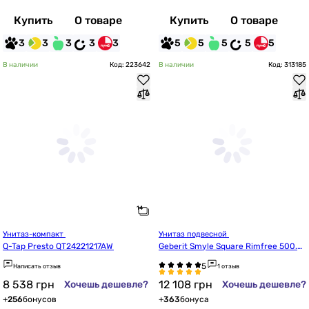
Купить
О товаре
Купить
О товаре
3
3
3
3
3
5
5
5
5
5
В наличии
Код: 223642
В наличии
Код: 313185
Унитаз-компакт 
Унитаз подвесной 
Q-Tap Presto QT24221217AW
Geberit Smyle Square Rimfree 500.6
83.00.2 с сиденьем Soft Close
Написать отзыв
1 отзыв
8 538
грн
12 108
грн
Хочешь дешевле?
Хочешь дешевле?
+
256
бонусов
+
363
бонуса