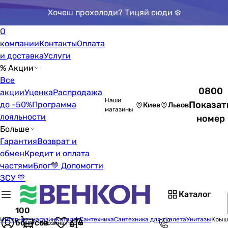
Хочеш прохолоди? Тицяй сюди ❄️
О
компании
Контакты
Оплата
и доставка
Услуги
% Акции
Все
0800
акции
Уценка
Распродажа
Наши
Показат
до -50%
Программа
Киев
Львов
магазины
лояльности
номер
Больше
Гарантия
Возврат и
обмен
Кредит и оплата
частями
Блог
💛 Допомогти
ЗСУ 💙
Каталог
100
Интернет-магазин
Каталог
Сантехника
Сантехника для туалета
Унитазы
Крышк
бонусов
Корзина пуста