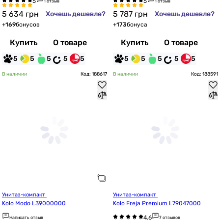
1 отзыв
1 отзыв
5 634
грн
5 787
грн
Хочешь дешевле?
Хочешь дешевле?
+
169
бонусов
+
173
бонуса
Купить
О товаре
Купить
О товаре
5
5
5
5
5
5
5
5
5
5
В наличии
Код: 188617
В наличии
Код: 188591
Унитаз-компакт 
Унитаз-компакт 
Kolo Modo L39000000
Kolo Freja Premium L79047000
Написать отзыв
7 отзывов