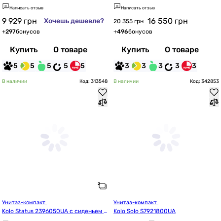
с крышкой soft-close, Vortex Flush, б
0+A341470000+A801732001
Написать отзыв
Написать отзыв
елый глянец
9 929
грн
16 550
грн
Хочешь дешевле?
20 355 грн
+
297
бонусов
+
496
бонусов
Купить
О товаре
Купить
О товаре
5
5
5
5
5
3
3
3
3
3
В наличии
Код: 313548
В наличии
Код: 342853
Унитаз-компакт 
Унитаз-компакт 
Kolo Status 2396050UA с сиденьем и
Kolo Solo S7921800UA
з дюропласта