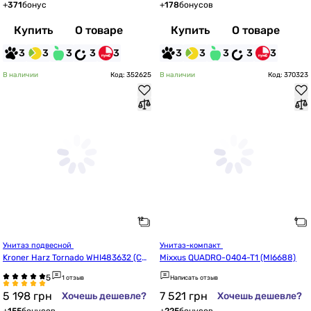
+
371
бонус
+
178
бонусов
Купить
О товаре
Купить
О товаре
3
3
3
3
3
3
3
3
3
3
В наличии
Код: 352625
В наличии
Код: 370323
Унитаз подвесной 
Унитаз-компакт 
Kroner Harz Tornado WHI483632 (CV
Mixxus QUADRO-0404-T1 (MI6688)
032967)
1 отзыв
Написать отзыв
5 198
грн
7 521
грн
Хочешь дешевле?
Хочешь дешевле?