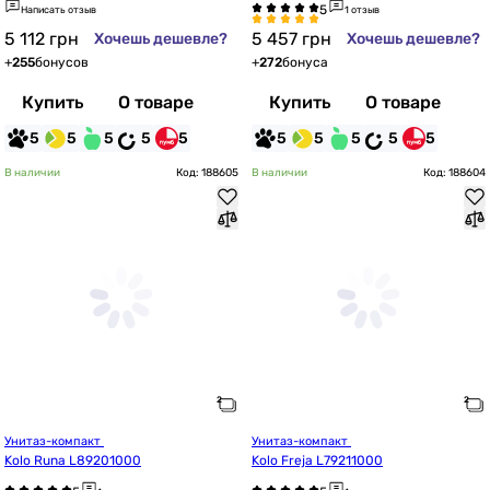
Написать отзыв
1 отзыв
5 112
грн
5 457
грн
Хочешь дешевле?
Хочешь дешевле?
+
255
бонусов
+
272
бонуса
Купить
О товаре
Купить
О товаре
5
5
5
5
5
5
5
5
5
5
В наличии
Код: 188605
В наличии
Код: 188604
Унитаз-компакт 
Унитаз-компакт 
Kolo Runa L89201000
Kolo Freja L79211000