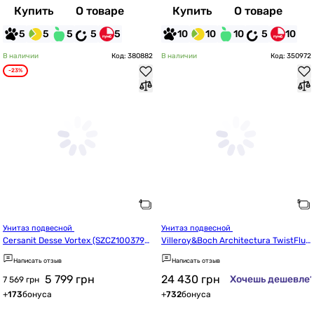
Купить
О товаре
Купить
О товаре
5
5
5
5
5
10
10
10
5
10
В наличии
Код: 380882
В наличии
Код: 350972
-23%
Унитаз подвесной 
Унитаз подвесной 
Cersanit Desse Vortex (SZCZ1003790
Villeroy&Boch Architectura TwistFlus
001)
h 5684CL01
Написать отзыв
Написать отзыв
5 799
грн
24 430
грн
Хочешь дешевле
7 569 грн
+
173
бонуса
+
732
бонуса