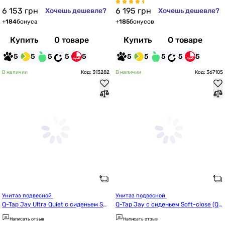
6 153
грн
6 195
грн
Хочешь дешевле?
Хочешь дешевле?
+
184
бонуса
+
185
бонусов
Купить
О товаре
Купить
О товаре
5
5
5
5
5
5
5
5
5
5
В наличии
Код: 313282
В наличии
Код: 367105
Унитаз подвесной 
Унитаз подвесной 
Q-Tap Jay Ultra Quiet с сиденьем Sof
Q-Tap Jay с сиденьем Soft-close (QT
t-close QT07335177W
07335175W)
Написать отзыв
Написать отзыв