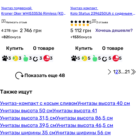
Унитаз подвесной 
Унитаз-компакт 
Kroner Oker WHI533536 Rimless (KO5
Kolo Status 2396250UA с сиденьем и
33536WHIR) (CV033120)
з дюропласта
Написать отзыв
2 отзыва
2 746
грн
5 112
грн
Хочешь дешевле?
4 278 грн
+
82
бонуса
+
153
бонуса
Купить
О товаре
Купить
О товаре
3
3
3
3
3
5
5
5
5
5
1
2
3
...
21
Показать еще 48
Также ищут
Унитаз-компакт с косым сливом
Унитазы высота 40 см
Унитазы высота 50 см
Унитазы высота 41
Унитазы высота 31,5 см
Унитазы высота 86,5 см
Унитазы высота 39,5 см
Унитазы высота 46,5 см
Унитазы ширины 35 см
Унитазы ширины 56 см