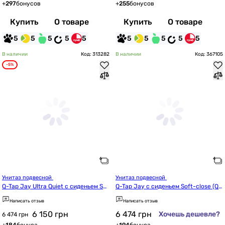
+
297
бонусов
+
255
бонусов
Купить
О товаре
Купить
О товаре
5
5
5
5
5
5
5
5
5
5
В наличии
Код: 313282
В наличии
Код: 367105
-5%
Унитаз подвесной 
Унитаз подвесной 
Q-Tap Jay Ultra Quiet с сиденьем Sof
Q-Tap Jay с сиденьем Soft-close (QT
t-close QT07335177W
07335175W)
Написать отзыв
Написать отзыв
6 150
грн
6 474
грн
Хочешь дешевле?
6 474 грн