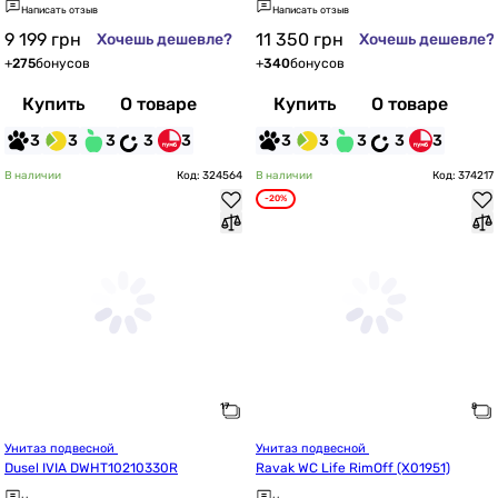
Написать отзыв
Написать отзыв
9 199
грн
11 350
грн
Хочешь дешевле?
Хочешь дешевле?
+
275
бонусов
+
340
бонусов
Купить
О товаре
Купить
О товаре
3
3
3
3
3
3
3
3
3
3
В наличии
Код: 324564
В наличии
Код: 374217
-20%
Унитаз подвесной 
Унитаз подвесной 
Dusel IVIA DWHT10210330R
Ravak WC Life RimOff (X01951)