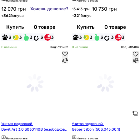
Написать отзыв
Написать отзыв
12 070
грн
10 730
грн
Хочешь дешевле?
13 413 грн
+
362
бонуса
+
321
бонус
Купить
О товаре
Купить
О товаре
3
3
3
3
3
3
3
3
3
3
В наличии
Код: 313252
В наличии
Код: 381404
Унитаз подвесной 
Унитаз подвесной 
Devit Art 3.0 3030140B безободковы
Geberit iCon (503.045.00.1)
й с крышкой soft-close, Vortex Flush, 
Написать отзыв
Написать отзыв