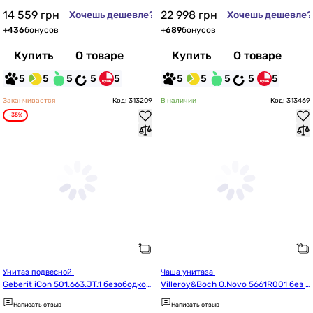
черный мат
14 559
грн
22 998
грн
Хочешь дешевле?
Хочешь дешевле?
+
436
бонусов
+
689
бонусов
Купить
О товаре
Купить
О товаре
5
5
5
5
5
5
5
5
5
5
Заканчивается
Код: 313209
В наличии
Код: 313469
-35%
Унитаз подвесной 
Чаша унитаза 
Geberit iCon 501.663.JT.1 безободков
Villeroy&Boch O.Novo 5661R001 без б
ий із сидінням з кришкою Softclose,
ачка и крышки
Написать отзыв
Написать отзыв
 колір білий альпійський матовий