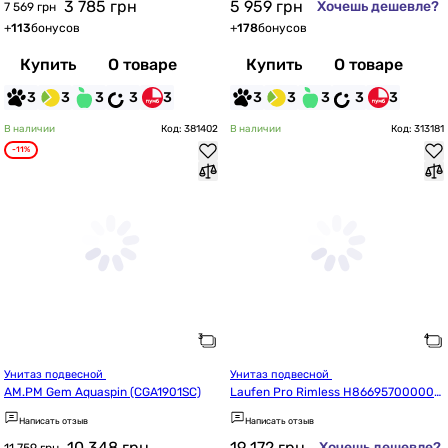
3 785
грн
5 959
грн
Хочешь дешевле?
7 569 грн
+
113
бонусов
+
178
бонусов
Купить
О товаре
Купить
О товаре
3
3
3
3
3
3
3
3
3
3
В наличии
Код: 381402
В наличии
Код: 313181
-11%
Унитаз подвесной 
Унитаз подвесной 
AM.PM Gem Aquaspin (CGA1901SC)
Laufen Pro Rimless H866957000000
1, с сиденьем Slim
Написать отзыв
Написать отзыв
10 348
грн
19 172
грн
Хочешь дешевле?