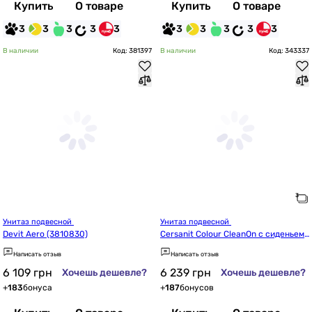
Купить
О товаре
Купить
О товаре
3
3
3
3
3
3
3
3
3
3
В наличии
Код: 381397
В наличии
Код: 343337
Унитаз подвесной 
Унитаз подвесной 
Devit Aero (3810830)
Cersanit Colour CleanOn с сиденьем
 Soft Close (K701-042/SZCZ10012616
Написать отзыв
Написать отзыв
08)
6 109
грн
6 239
грн
Хочешь дешевле?
Хочешь дешевле?
+
183
бонуса
+
187
бонусов