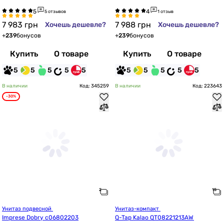
1, с сиденьем с крышкой
5 отзывов
1 отзыв
7 983
грн
7 988
грн
Хочешь дешевле?
Хочешь дешевле?
+
239
бонусов
+
239
бонусов
Купить
О товаре
Купить
О товаре
5
5
5
5
5
5
5
5
5
5
В наличии
Код: 345259
В наличии
Код: 223643
-30%
Унитаз подвесной 
Унитаз-компакт 
Imprese Dobry c06802203
Q-Tap Kalao QT08221213AW