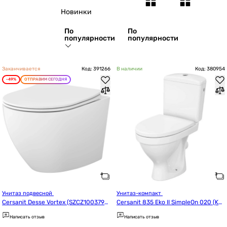
Новинки
По
По
популярности
популярности
Заканчивается
Код: 391266
В наличии
Код: 380954
-49%
ОТПРАВИМ СЕГОДНЯ
Унитаз подвесной 
Унитаз-компакт 
Cersanit Desse Vortex (SZCZ1003790
Cersanit 835 Eko II SimpleOn 020 (K4
001) Уценка
4-122)
Написать отзыв
Написать отзыв