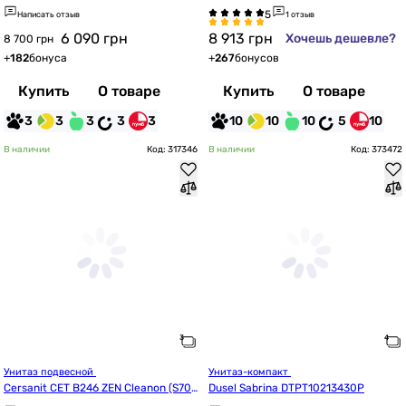
Написать отзыв
1 отзыв
6 090
грн
8 913
грн
Хочешь дешевле?
8 700 грн
+
182
бонуса
+
267
бонусов
Купить
О товаре
Купить
О товаре
3
3
3
3
3
10
10
10
5
10
В наличии
Код: 317346
В наличии
Код: 373472
Унитаз подвесной 
Унитаз-компакт 
Cersanit СЕТ B246 ZEN Cleanon (S701
Dusel Sabrina DTPT10213430P
-428/SZCZ1002486324)