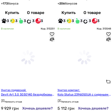
+
173
бонуса
+
206
бонусов
Купить
О товаре
Купить
О товаре
3
3
3
3
3
3
3
3
3
3
В наличии
Код: 313251
В наличии
Код: 313548
Унитаз подвесной 
Унитаз-компакт 
Devit Art 3.0 3030140 безодобковый 
Kolo Status 2396050UA с сиденьем и
с крышкой soft-close, Vortex Flush, б
з дюропласта
Написать отзыв
Написать отзыв
елый глянец
9 929
грн
5 112
грн
Хочешь дешевле?
Хочешь дешевле?