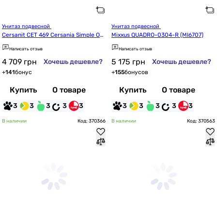
Унитаз подвесной 
Унитаз подвесной 
Cersanit СЕТ 469 Cersania Simple On
Mixxus QUADRO-0304-R (MI6707)
 (S701-554)
Написать отзыв
Написать отзыв
4 709
грн
5 175
грн
Хочешь дешевле?
Хочешь дешевле?
+
141
бонус
+
155
бонусов
Купить
О товаре
Купить
О товаре
3
3
3
3
3
3
3
3
3
3
В наличии
Код: 370366
В наличии
Код: 370563