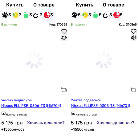
Купить
О товаре
Купить
О товаре
3
3
3
3
3
5
5
5
5
5
В наличии
Код: 370555
В наличии
Код: 370565
Унитаз подвесной 
Унитаз подвесной 
Mixxus ELLIPSE-0306-T3 (MI6704)
Mixxus ELLIPSE-0305-T3 (MI6701)
Написать отзыв
Написать отзыв
5 175
грн
5 175
грн
Хочешь дешевле?
Хочешь дешевле?
+
155
бонусов
+
155
бонусов