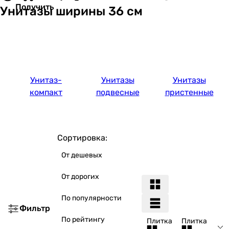
Получить
Унитазы ширины 36 см
Унитаз-
Унитазы
Унитазы
компакт
подвесные
пристенные
Сортировка:
От дешевых
От дорогих
По популярности
Фильтр
По рейтингу
Плитка
Плитка