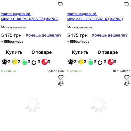
Унитаз подвесной 
Унитаз подвесной 
Mixxus QUADRO-0303-T3 (MI6702)
Mixxus ELLIPSE-0306-R (MI6708)
Написать отзыв
Написать отзыв
5 175
грн
5 175
грн
Хочешь дешевле?
Хочешь дешевле?
+
155
бонусов
+
155
бонусов
Купить
О товаре
Купить
О товаре
3
3
3
3
3
3
3
3
3
3
В наличии
Код: 370566
В наличии
Код: 370567