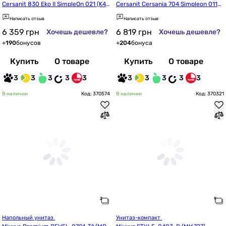
Cersanit 830 Eko II SimpleOn 021 (K44
Cersanit Cersania 704 Simpleon 011
-127)
 (K119-003/CCKZ1015011894)
Написать отзыв
Написать отзыв
6 359
грн
6 819
грн
Хочешь дешевле?
Хочешь дешевле?
+
190
бонусов
+
204
бонуса
Купить
О товаре
Купить
О товаре
3
3
3
3
3
3
3
3
3
3
В наличии
Код: 370574
В наличии
Код: 370321
Напольный унитаз 
Унитаз-компакт 