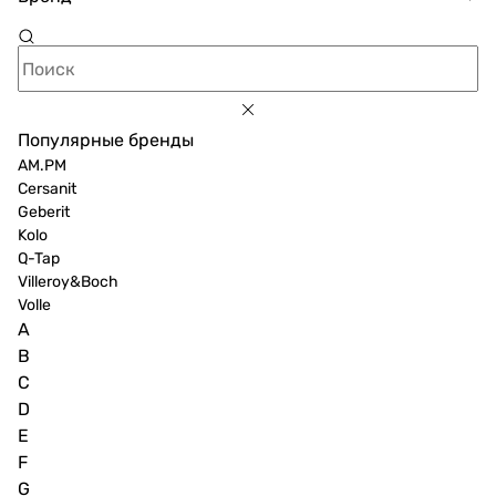
Популярные бренды
AM.PM
Cersanit
Geberit
Kolo
Q-Tap
Villeroy&Boch
Volle
A
B
C
D
E
F
G