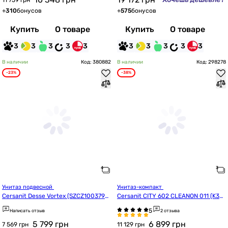
11 759 грн
+
310
бонусов
+
575
бонусов
Купить
О товаре
Купить
О товаре
3
3
3
3
3
3
3
3
3
3
В наличии
Код: 380882
В наличии
Код: 298278
-23%
-38%
Унитаз подвесной 
Унитаз-компакт 
Cersanit Desse Vortex (SZCZ1003790
Cersanit CITY 602 CLEANON 011 (K35-
001)
036/CCKZ1013881894)
Написать отзыв
2 отзыва
5 799
грн
6 899
грн
7 569 грн
11 129 грн