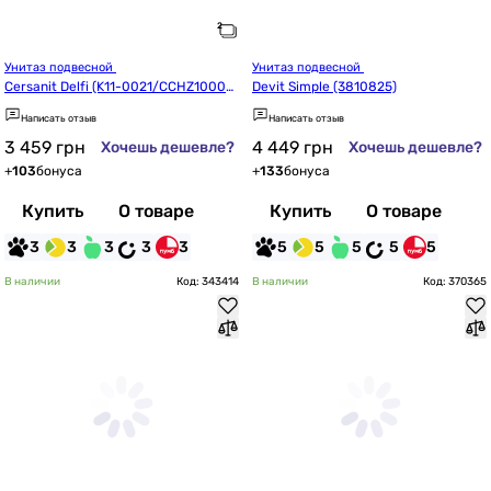
Унитаз подвесной 
Унитаз подвесной 
Cersanit Delfi (K11-0021/CCHZ10000
Devit Simple (3810825)
30936)
Написать отзыв
Написать отзыв
3 459
грн
4 449
грн
Хочешь дешевле?
Хочешь дешевле?
+
103
бонуса
+
133
бонуса
Купить
О товаре
Купить
О товаре
3
3
3
3
3
5
5
5
5
5
В наличии
Код: 343414
В наличии
Код: 370365