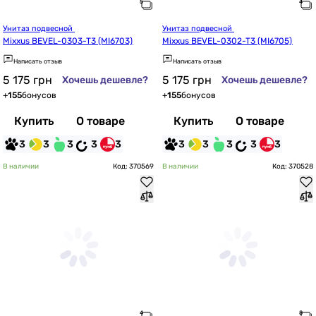
Унитаз подвесной 
Унитаз подвесной 
Mixxus BEVEL-0303-T3 (MI6703)
Mixxus BEVEL-0302-T3 (MI6705)
Написать отзыв
Написать отзыв
5 175
грн
5 175
грн
Хочешь дешевле?
Хочешь дешевле?
+
155
бонусов
+
155
бонусов
Купить
О товаре
Купить
О товаре
3
3
3
3
3
3
3
3
3
3
В наличии
Код: 370569
В наличии
Код: 370528