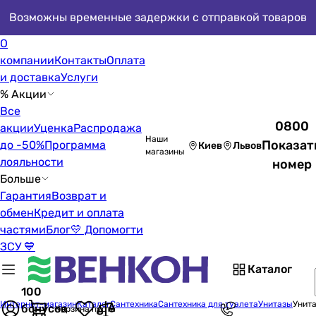
Возможны временные задержки с отправкой товаров
О
компании
Контакты
Оплата
и доставка
Услуги
% Акции
Все
0800
акции
Уценка
Распродажа
Наши
Показат
до -50%
Программа
Киев
Львов
магазины
лояльности
номер
Больше
Гарантия
Возврат и
обмен
Кредит и оплата
частями
Блог
💛 Допомогти
ЗСУ 💙
Каталог
100
Интернет-магазин
Каталог
Сантехника
Сантехника для туалета
Унитазы
Унит
бонусов
Корзина пуста