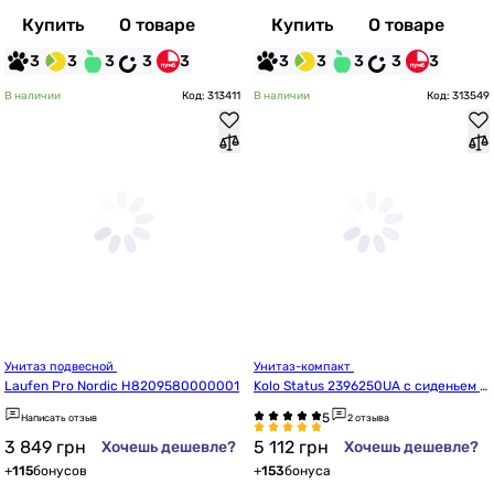
Купить
О товаре
Купить
О товаре
3
3
3
3
3
3
3
3
3
3
В наличии
Код: 313411
В наличии
Код: 313549
Унитаз подвесной 
Унитаз-компакт 
Laufen Pro Nordic H8209580000001
Kolo Status 2396250UA с сиденьем и
з дюропласта
Написать отзыв
2 отзыва
3 849
грн
5 112
грн
Хочешь дешевле?
Хочешь дешевле?
+
115
бонусов
+
153
бонуса