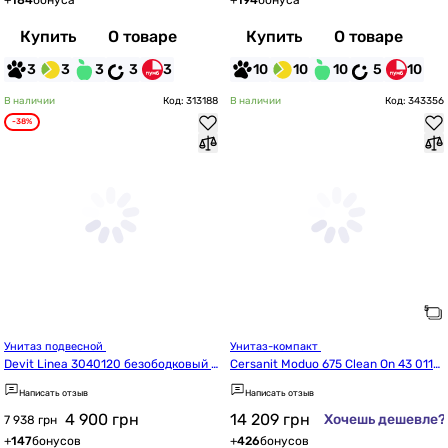
+
184
бонуса
+
194
бонуса
Купить
О товаре
Купить
О товаре
3
3
3
3
3
10
10
10
5
10
В наличии
Код: 313188
В наличии
Код: 343356
-38%
Унитаз подвесной 
Унитаз-компакт 
Devit Linea 3040120 безободковый с 
Cersanit Moduo 675 Clean On 43 011
сиденьем soft-close
 (K116-037/CCKZ1014551894)
Написать отзыв
Написать отзыв
4 900
грн
14 209
грн
Хочешь дешевле?
7 938 грн
+
147
бонусов
+
426
бонусов