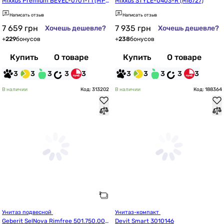
Mixxus Premium BEVEL-0701-T1 (MP
Mixxus STYLE-0403-R (MI6727)
6597)
Написать отзыв
Написать отзыв
7 659
грн
7 935
грн
Хочешь дешевле?
Хочешь дешевле?
+
229
бонусов
+
238
бонусов
Купить
О товаре
Купить
О товаре
3
3
3
3
3
3
3
3
3
3
В наличии
Код: 313202
В наличии
Код: 188364
Унитаз подвесной 
Унитаз-компакт 
Geberit SelNova Rimfree 501.750.00.
Devit Smart 3010146