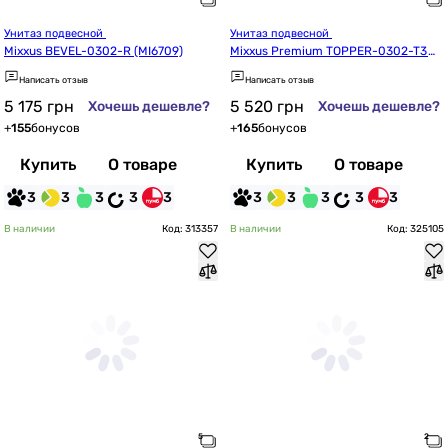
Унитаз подвесной 
Унитаз подвесной 
Mixxus BEVEL-0302-R (MI6709)
Mixxus Premium TOPPER-0302-T3
 (MP6599)
Написать отзыв
Написать отзыв
5 175
грн
5 520
грн
Хочешь дешевле?
Хочешь дешевле?
+
155
бонусов
+
165
бонусов
Купить
О товаре
Купить
О товаре
3
3
3
3
3
3
3
3
3
3
В наличии
Код: 313357
В наличии
Код: 325105