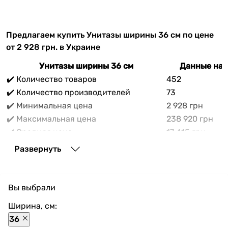
Предлагаем купить Унитазы ширины 36 см по цене
от 2 928 грн. в Украине
Унитазы ширины 36 см
Данные на 
✔️ Количество товаров
452
✔️ Количество производителей
73
✔️ Минимальная цена
2 928 грн
✔️ Максимальная цена
238 920 грн
✔️ Средняя цена
17 415 грн
В прайс-каталоге vencon.ua Унитазы ширины 36 см
Развернуть
можно выгодно приобрести с доставкой по Украине.
При покупке Унитазы ширины 36 см в нашем
магазине доступны разнообразные способы оплаты,
Вы выбрали
покупка в кредит и множество акций и скидок для
каждого покупателя.
Ширина, см:
36