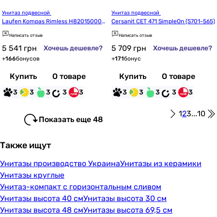
Унитаз подвесной 
Унитаз подвесной 
Laufen Kompas Rimless H820150000
Cersanit СЕТ 471 SimpleOn (S701-565)
0001
Написать отзыв
Написать отзыв
5 541
грн
5 709
грн
Хочешь дешевле?
Хочешь дешевле?
+
166
бонусов
+
171
бонус
Купить
О товаре
Купить
О товаре
3
3
3
3
3
3
3
3
3
3
1
2
3
...
10
Показать еще 48
Также ищут
Унитазы производство Украина
Унитазы из керамики
Унитазы круглые
Унитаз-компакт с горизонтальным сливом
Унитазы высота 40 см
Унитазы высота 30 см
Унитазы высота 48 см
Унитазы высота 69,5 см