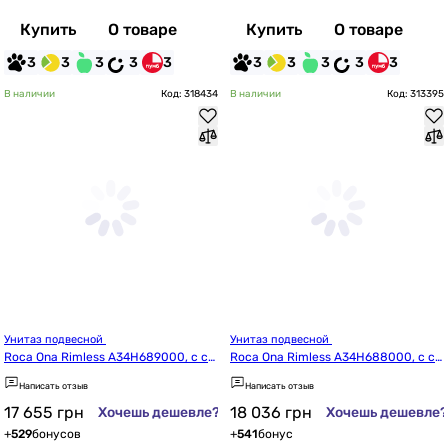
Купить
О товаре
Купить
О товаре
3
3
3
3
3
3
3
3
3
3
В наличии
Код: 318434
В наличии
Код: 313395
Унитаз подвесной 
Унитаз подвесной 
Roca Ona Rimless A34H689000, с си
Roca Ona Rimless A34H688000, с си
деньем slow-closing
деньем slow-closing
Написать отзыв
Написать отзыв
17 655
грн
18 036
грн
Хочешь дешевле?
Хочешь дешевле?
+
529
бонусов
+
541
бонус