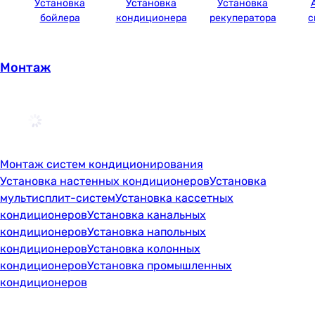
Установка
Установка
Установка
бойлера
кондиционера
рекуператора
с
Монтаж
Монтаж систем кондиционирования
Установка настенных кондиционеров
Установка
мультисплит-систем
Установка кассетных
кондиционеров
Установка канальных
кондиционеров
Установка напольных
кондиционеров
Установка колонных
кондиционеров
Установка промышленных
кондиционеров