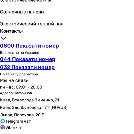
полотенцесушителя
,
установка радиатора
,
подключение твердотопливного котла
);
Солнечные панели
монтаж систем очистки воды
(
установка фильтра
Электрический теплый пол
для воды
,
монтаж обратного осмоса
);
Контакты
монтаж сантехники "Под Ключ" в Киеве и Одессе
(
установка циркуляционного насоса
,
установка
0800 Показати номер
инсталляции
,
замена смесителя
);
монтаж систем водоснабжения (
установка
Бесплатно по Украине
044 Показати номер
бойлера в Киеве и Одессе
,
установка газовой
032 Показати номер
колонки
,
установка редуктора давления
,
подключение бойлера совенного нагрева
).
По тарифу оператора
Мы на связи
Также наши специалисты помогут
установить защиту
пн - вс: 09:01 - 20:00
Адреса магазинов
от потопа
, осуществить
сверление отверстий в
Киев, Всеволода Змиенко, 21
бетоне
или
сделать анализ качества воды
.
Киев, Здолбуновская 7 Г (NOVUS)
Обслуживаем от «А» до «Я»
Львов, Порохова, 20 Б
Telegram чат
Мы не заканчиваем сотрудничество с нашими
Viber чат
клиентами после установки и запуска систем. В 90%