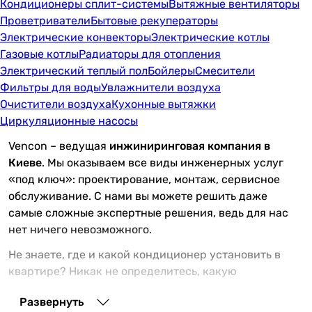
Кондиционеры сплит-системы
Вытяжные вентиляторы
Проветриватели
Бытовые рекуператоры
Электрические конвекторы
Электрические котлы
Газовые котлы
Радиаторы для отопления
Электрический теплый пол
Бойлеры
Смесители
Фильтры для воды
Увлажнители воздуха
Очистители воздуха
Кухонные вытяжки
Циркуляционные насосы
Vencon – ведущая
инжиниринговая компания в
Киеве
. Мы оказываем все виды инженерных услуг
«под ключ»: проектирование, монтаж, сервисное
обслуживание. С нами вы можете решить даже
самые сложные экспертные решения, ведь для нас
нет ничего невозможного.
Не знаете, где и какой кондиционер установить в
квартире? Никак не определитесь, какую
вентиляцию выбрать для магазина –
Развернуть
централизованную или децентрализованную?