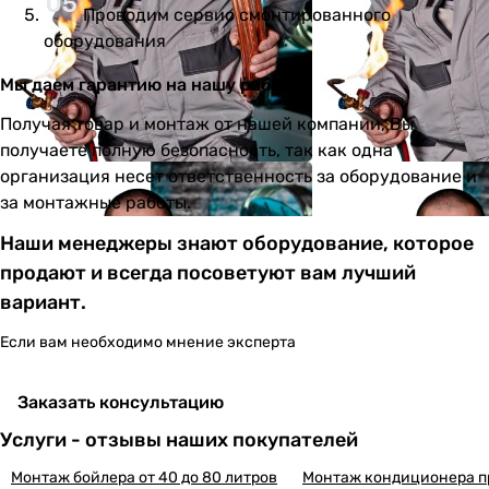
Проводим сервис смонтированного
оборудования
Мы даем гарантию на нашу работу
Получая товар и монтаж от нашей компании, Вы
получаете полную безопасность, так как одна
организация несет ответственность за оборудование и
за монтажные работы.
Наши менеджеры знают оборудование, которое
продают и всегда посоветуют вам лучший
вариант.
Если вам необходимо мнение эксперта
Заказать консультацию
Услуги - отзывы наших покупателей
Монтаж бойлера от 40 до 80 литров
Монтаж кондиционера п