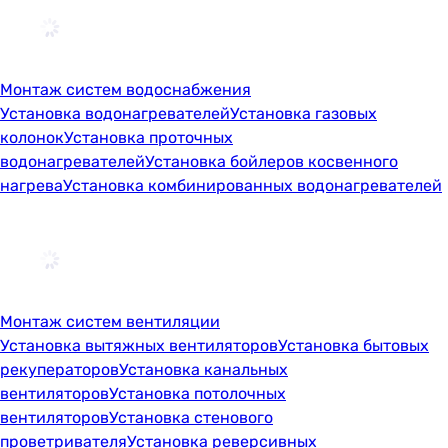
Монтаж систем водоснабжения
Установка водонагревателей
Установка газовых
колонок
Установка проточных
водонагревателей
Установка бойлеров косвенного
нагрева
Установка комбинированных водонагревателей
Монтаж систем вентиляции
Установка вытяжных вентиляторов
Установка бытовых
рекуператоров
Установка канальных
вентиляторов
Установка потолочных
вентиляторов
Установка стенового
проветривателя
Установка реверсивных