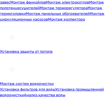
завес
Монтаж фанкойлов
Монтаж электрокотлов
Монтаж
полотенцесушителей
Монтаж терморегулятора
Монтаж
термоголовки
Монтаж панельных обогревателей
Монтаж
циркуляционных насосов
Монтаж коллектора
Установка защиты от потопа
Монтаж систем водоочистки
Установка фильтров для воды
Установка промышленной
водоочистки
Анализ качества воды