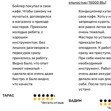
ельностью (15000 Btu)
Бойлер покупал в свое
кафе. Чтобы самому не
Кондиционер купи
мучаться, договорился
свое кафе. Хоть у н
в магазине о приезде
запрещено курить,
мастеров. Приехали
все равно летом в
молодые ребята, с
очень тяжелый.
хорошим
Мастера по устано
инструментом. Без
приехали без
лишних разговоров и
опоздания. К рабо
перекуров сразу
сразу же приступи
принялись за работу.
При себе имели ве
Видно было, что опыт
необходимый
имеют немалый –
инструмент. Рабо
сделали все очень даже
очень даже аккура
быстро, и было видно,
делали все как для
что качеств
себя. После того к
устано
ТАРАС
ВАДИМ
Читать отзыв
Ч