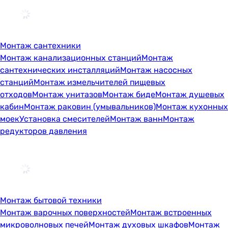
Монтаж сантехники
Монтаж канализационных станций
Монтаж
сантехнических инсталляций
Монтаж насосных
станций
Монтаж измельчителей пищевых
отходов
Монтаж унитазов
Монтаж биде
Монтаж душевых
кабин
Монтаж раковин (умывальников)
Монтаж кухонных
моек
Установка смесителей
Монтаж ванн
Монтаж
редукторов давления
Монтаж бытовой техники
Монтаж варочных поверхностей
Монтаж встроенных
микроволновых печей
Монтаж духовых шкафов
Монтаж