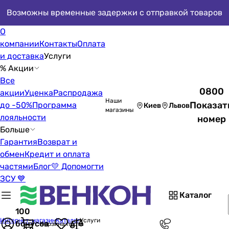
Возможны временные задержки с отправкой товаров
О
компании
Контакты
Оплата
и доставка
Услуги
% Акции
Все
0800
акции
Уценка
Распродажа
Наши
Показат
до -50%
Программа
Киев
Львов
магазины
лояльности
номер
Больше
Гарантия
Возврат и
обмен
Кредит и оплата
частями
Блог
💛 Допомогти
ЗСУ 💙
Каталог
100
Интернет-магазин
Каталог
Услуги
бонусов
Корзина пуста