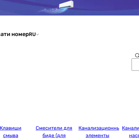
ати номер
RU
Клавиши
Смесители для
Канализационные
Канал
смыва
биде (для
элементы
нас