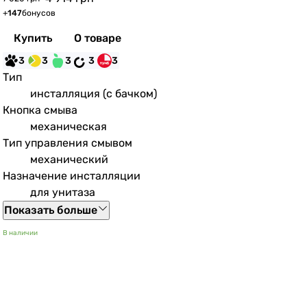
+
147
бонусов
Купить
О товаре
3
3
3
3
3
Тип
инсталляция (с бачком)
Кнопка смыва
механическая
Тип управления смывом
механический
Назначение инсталляции
для унитаза
Показать больше
В наличии