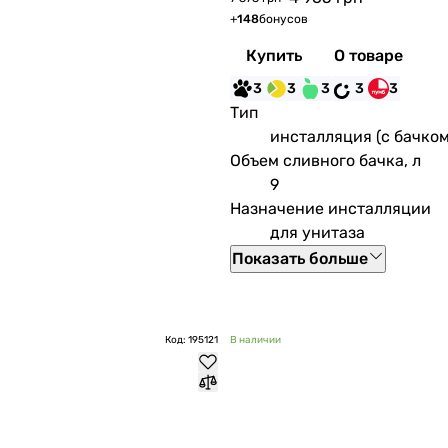
+
148
бонусов
Купить
О товаре
3
3
3
3
3
Тип
инсталляция (с бачком
Объем сливного бачка, л
9
Назначение инсталляции
для унитаза
Показать больше
Код: 195121
В наличии