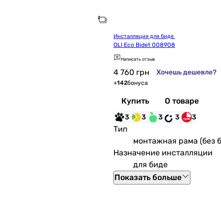
Инсталляция для биде 
OLI Eco Bidet 008908
Написать отзыв
4 760
грн
Хочешь дешевле?
+
142
бонуса
Купить
О товаре
3
3
3
3
3
Тип
монтажная рама (без б
Назначение инсталляции
для биде
Показать больше