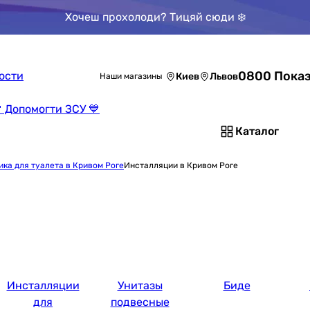
Хочеш прохолоди? Тицяй сюди ❄️
0800 Показ
ости
Киев
Львов
Наши магазины
 Допомогти ЗСУ 💙
Каталог
ика для туалета в Кривом Роге
Инсталляции в Кривом Роге
Инсталляции
Унитазы
Биде
для
подвесные