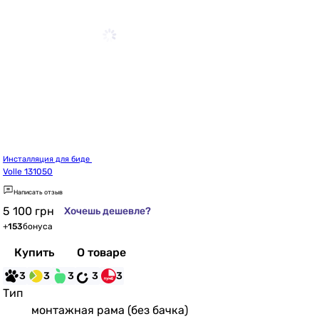
Инсталляция для биде 
Volle 131050
Написать отзыв
5 100
грн
Хочешь дешевле?
+
153
бонуса
Купить
О товаре
3
3
3
3
3
Тип
монтажная рама (без бачка)