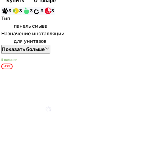
Купить
О товаре
3
3
3
3
3
Тип
панель смыва
Назначение инсталляции
для унитазов
Показать больше
В наличии
-29%