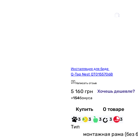
Инсталляция для биде 
Q-Tap Nest QT0155706B
Написать отзыв
5 160
грн
Хочешь дешевле?
+
154
бонуса
Купить
О товаре
3
3
3
3
3
Тип
монтажная рама (без б