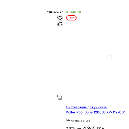
Код: 370727
В наличии
-32%
Инсталляция для унитаза 
Koller Pool Dune 1200SL KP-112-001
Написать отзыв
4 965
грн
7 373 грн