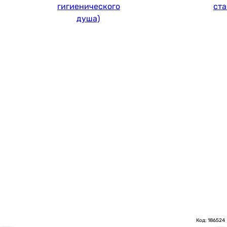
гигиенического
ст
душа)
Код: 186524