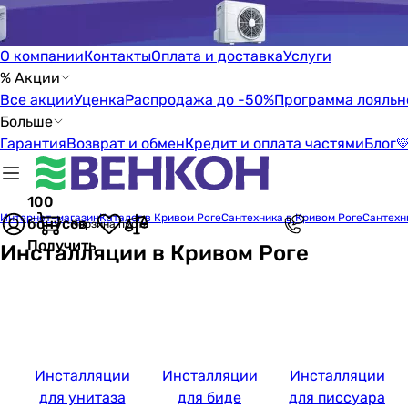
О компании
Контакты
Оплата и доставка
Услуги
% Акции
Все акции
Уценка
Распродажа до -50%
Программа лояльн
Больше
Гарантия
Возврат и обмен
Кредит и оплата частями
Блог

100
Интернет-магазин
Каталог в Кривом Роге
Сантехника в Кривом Роге
Сантехн
бонусов
Корзина пуста
Получить
Инсталляции в Кривом Роге
Инсталляции
Инсталляции
Инсталляции
для унитаза
для биде
для писсуара