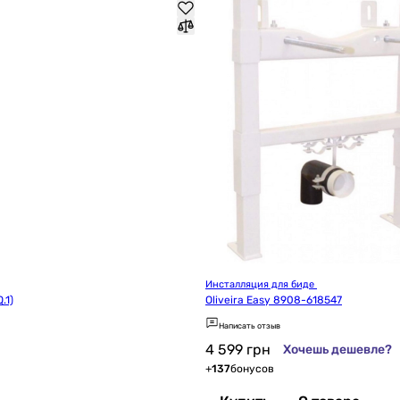
Инсталляция для биде 
.1)
Oliveira Easy 8908-618547
Написать отзыв
4 599
грн
Хочешь дешевле?
+
137
бонусов