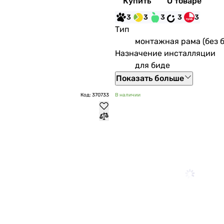
Купить
О товаре
3
3
3
3
3
Тип
монтажная рама (без б
Назначение инсталляции
для биде
Показать больше
Код: 370733
В наличии