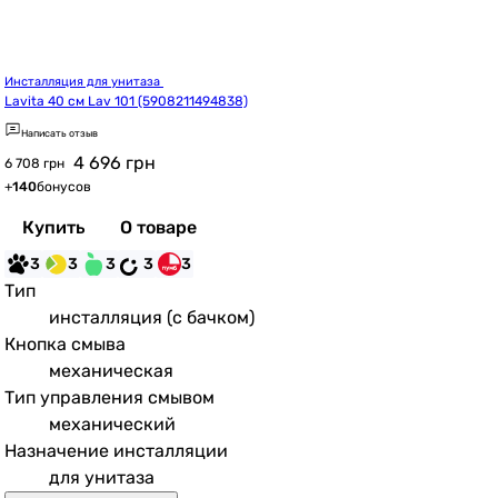
Инсталляция для унитаза 
Lavita 40 см Lav 101 (5908211494838)
Написать отзыв
4 696
грн
6 708 грн
+
140
бонусов
Купить
О товаре
3
3
3
3
3
Тип
инсталляция (с бачком)
Кнопка смыва
механическая
Тип управления смывом
механический
Назначение инсталляции
для унитаза