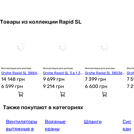
Товары из коллекции Rapid SL
Инсталляция для унитаза
Инсталляция для унитаза
Инсталляция для унитаза
Инста
Grohe Rapid SL 38840
Grohe Rapid SL 3 в 1 38
Grohe Rapid SL 38536
Gro
000
14 148 грн
84966Q (3884966KO53
9 699 грн
001
7 399 грн
00G
7 5
3536)
6 599
грн
9 214
грн
6 600
грн
7 
Также покупают в категориях
Вентиляторы
Водяные
Шланги
Сис
вытяжные в
краны
кана