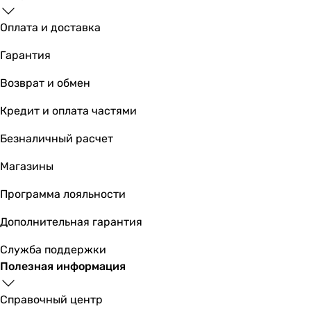
Оплата и доставка
6 621
грн
Купить
Гарантия
Основные характеристики
Возврат и обмен
Тип
Кредит и оплата частями
инсталляция (с бачком)
инсталляция (с бачком)
Безналичный расчет
инсталляция (с бачком)
инсталляция (с бачком)
Магазины
инсталляция (с бачком)
Программа лояльности
инсталляция (с бачком)
инсталляция (с бачком)
Дополнительная гарантия
инсталляция (с бачком)
инсталляция (с бачком)
Служба поддержки
инсталляция (с бачком)
Полезная информация
инсталляция (с бачком)
Назначение инсталляции
Справочный центр