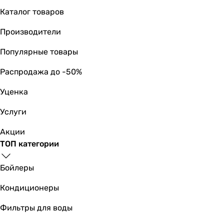
для унитаза
Каталог товаров
для унитаза
для унитаза
Производители
для унитаза
для унитаза
Популярные товары
для унитаза
Распродажа до -50%
для унитаза
для унитаза
Уценка
для унитаза
для унитаза
Услуги
для унитаза
Акции
Тип управления смывом
ТОП категории
пневматический
пневматический
Бойлеры
пневматический
пневматический
Кондиционеры
пневматический
пневматический
Фильтры для воды
пневматический