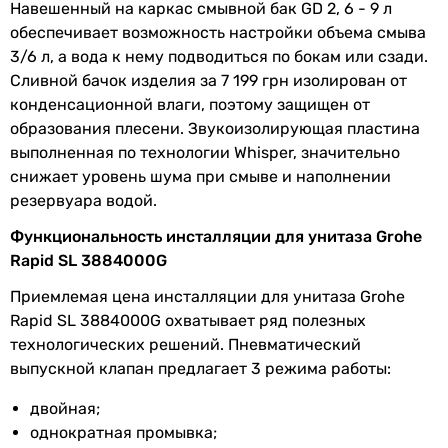
Гарантия
Навешенный на каркас смывной бак GD 2, 6 - 9 л
обеспечивает возможность настройки объема смыва
Гарантия
132 мес.
3/6 л, а вода к нему подводиться по бокам или сзади.
Сливной бачок изделия за 7 199 грн изолирован от
Увидели ошибку в описании или характеристиках?
конденсационной влаги, поэтому защищен от
Сообщите нам об этом!
образования плесени. Звукоизолирующая пластина
Сообщить об ошибке
выполненная по технологии Whisper, значительно
снижает уровень шума при смыве и наполнении
Характеристики, комплектация и фотографии Grohe Rapid SL
резервуара водой.
3884000G носят ознакомительный характер и могут
изменяться производителем без уведомления. Магазин не
Функциональность инсталляции для унитаза Grohe
несет ответственности за изменения, внесенные
Rapid SL 3884000G
производителем.
Приемлемая цена инсталляции для унитаза Grohe
Rapid SL 3884000G охватывает ряд полезных
технологических решений. Пневматический
выпускной клапан предлагает 3 режима работы:
двойная;
однократная промывка;