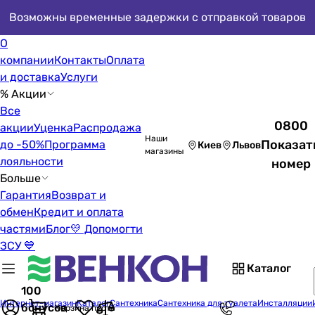
Возможны временные задержки с отправкой товаров
О
компании
Контакты
Оплата
и доставка
Услуги
% Акции
Все
0800
акции
Уценка
Распродажа
Наши
Показат
до -50%
Программа
Киев
Львов
магазины
лояльности
номер
Больше
Гарантия
Возврат и
обмен
Кредит и оплата
частями
Блог
💛 Допомогти
ЗСУ 💙
Каталог
100
Интернет-магазин
Каталог
Сантехника
Сантехника для туалета
Инсталляции
бонусов
Корзина пуста