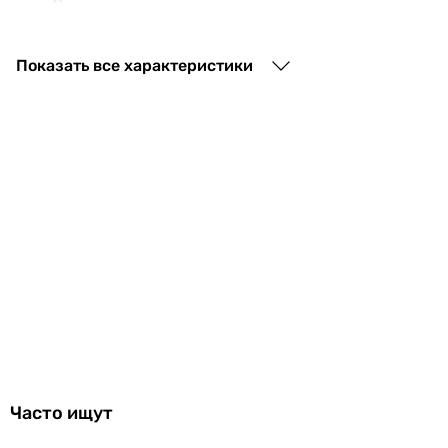
15 647
грн
Купить
Показать все характеристики
Grohe Rapid SL 38840000
6 599
грн
Купить
Grohe Rapid SLX 39598000
14 850
грн
Купить
Часто ищут