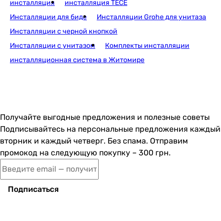
инсталляция
инсталляция TECE
Grohe Solido (38971000)
Инсталляции для биде
Инсталляции Grohe для унитаза
Инсталляции с черной кнопкой
Инсталляции с унитазом
Комплекты инсталляции
6 247
грн
Купить
инсталляционная система в Житомире
Grohe Rapid SL 388400WG
Получайте выгодные предложения и полезные советы
Подписывайтесь на персональные предложения каждый
6 969
грн
вторник и каждый четверг. Без спама. Отправим
Купить
промокод на следующую покупку – 300 грн.
Grohe Rapid SL Slim 39687000
Подписаться
9 499
грн