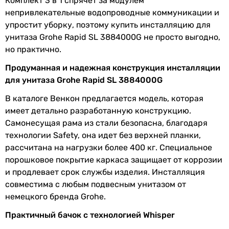
Комплект 3 в 1 спрячет за модулем
непривлекательные водопроводные коммуникации и
Коллекции
Rapid SL
упростит уборку, поэтому купить инсталляцию для
унитаза Grohe Rapid SL 3884000G не просто выгодно,
Комплектация
коробка монтажная, сливной
но практично.
бачок, патрубки для
подключения к унитазу,
Продуманная и надежная конструкция инсталляции
крепления, крепежные шпильки
для унитаза Grohe Rapid SL 3884000G
В каталоге Венкон предлагается модель, которая
Физические характеристики
имеет детально разработанную конструкцию.
Высота
1135 мм, 1335 мм
Самонесущая рама из стали безопасна, благодаря
инсталляции
технологии Safety, она идет без верхней планки,
рассчитана на нагрузки более 400 кг. Специальное
Ширина
500 мм
порошковое покрытие каркаса защищает от коррозии
инсталляции
и продлевает срок службы изделия. Инсталляция
совместима с любым подвесным унитазом от
Глубина
130 мм, 160 мм
немецкого бренда Grohe.
инсталляции
Практичный бачок с технологией Whisper