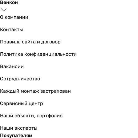
Венкон
Купить
О компании
Grohe Rapid SL 38536001
Контакты
Правила сайта и договор
6 600
грн
Политика конфиденциальности
Купить
Вакансии
Grohe Rapid SLX 39596000
Сотрудничество
Каждый монтаж застрахован
Сервисный центр
12 825
грн
Купить
Наши объекты, портфолио
Grohe Rapid SL UA388400WG
Наши эксперты
Покупателям