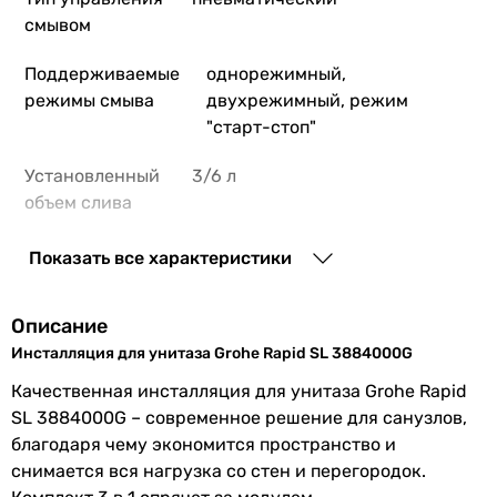
смывом
Поддерживаемые
однорежимный,
режимы смыва
двухрежимный, режим
"старт-стоп"
Установленный
3/6 л
объем слива
воды
Показать все характеристики
Особенности
регулировка высоты
модели
инсталляции, регулировка
Описание
глубины инсталляции
Инсталляция для унитаза Grohe Rapid SL 3884000G
Расстояние
180 мм, 230 мм
Качественная инсталляция для унитаза Grohe Rapid
между
SL 3884000G – современное решение для санузлов,
креплениями
благодаря чему экономится пространство и
снимается вся нагрузка со стен и перегородок.
Производство
Германия