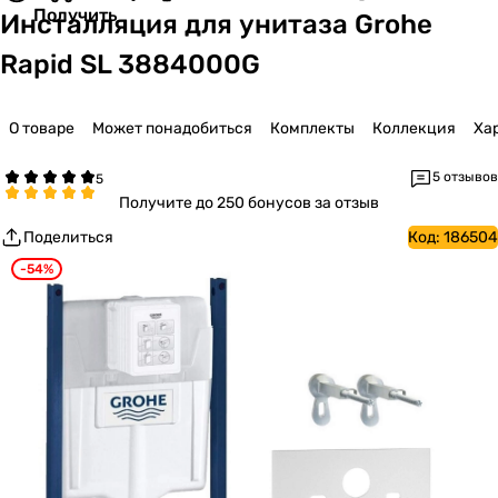
Получить
Инсталляция для унитаза Grohe
Rapid SL 3884000G
О товаре
Может понадобиться
Комплекты
Коллекция
Ха
5 отзывов
Получите
до 250 бонусов за отзыв
Поделиться
Код:
186504
-54%