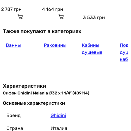
 1/4″ (486114)
4″ (492114)
4" (490)
2 787
грн
4 164
грн
3 533
грн
Также покупают в категориях
Ванны
Раковины
Кабины
Подд
душевые
душ
каби
Характеристики
Сифон Ghidini Melania Ø32 х 1 1/4″ (489114)
Основные характеристики
Бренд
Ghidini
Страна
Италия