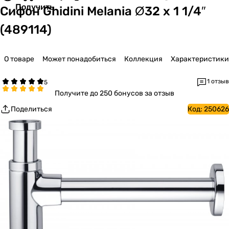
Получить
Сифон Ghidini Melania Ø32 х 1 1/4″
(489114)
О товаре
Может понадобиться
Коллекция
Характеристики
1 отзыв
Получите
до 250 бонусов за отзыв
Поделиться
Код:
250626