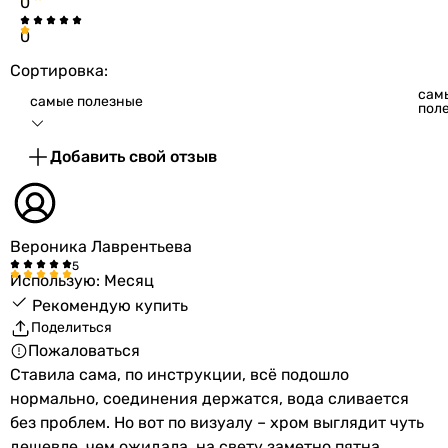
0
Коллекции
Ghidini 48
0
Физические характеристики
Сортировка:
сам
самые полезные
пол
Цвет
хром
Добавить свой отзыв
Гарантия
Гарантия
12 мес.
Вероника Лаврентьева
Увидели ошибку в описании или характеристиках?
Сообщите нам об этом!
Использую: Месяц
Сообщить об ошибке
Рекомендую купить
Поделиться
Характеристики, комплектация и фотографии Ghidini Melania
Пожаловаться
Ø32 х 1 1/4″ (489114) носят ознакомительный характер и
Ставила сама, по инструкции, всё подошло
могут изменяться производителем без уведомления.
нормально, соединения держатся, вода сливается
Магазин не несет ответственности за изменения,
без проблем. Но вот по визуалу – хром выглядит чуть
внесенные производителем.
дешевле, чем ожидала, на свету заметно пятна