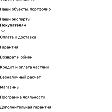
Наши объекты, портфолио
2 985
грн
Купить
Наши эксперты
Покупателям
Lidz Tani 02 Chrome LDTAN02CRM32528
Оплата и доставка
Гарантия
794
грн
Возврат и обмен
Купить
Кредит и оплата частями
Основные характеристики
Безналичный расчет
Назначение
для умывальника
Магазины
для умывальника
для умывальника
Программа лояльности
для умывальника
Дополнительная гарантия
для умывальника