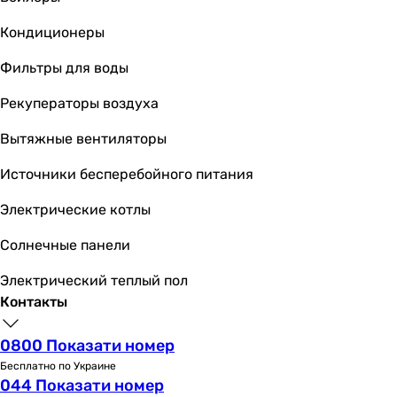
бутылочный
Кондиционеры
бутылочный
бутылочный
Фильтры для воды
бутылочный
бутылочный
Рекуператоры воздуха
бутылочный
Вытяжные вентиляторы
бутылочный
бутылочный
Источники бесперебойного питания
бутылочный
бутылочный
Электрические котлы
бутылочный
Солнечные панели
Высота столба гидрозатвора
-
Электрический теплый пол
-
Контакты
-
-
0800 Показати номер
-
Бесплатно по Украине
-
044 Показати номер
-