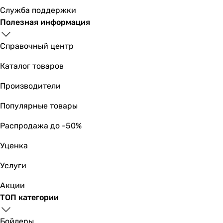
для умывальника
Служба поддержки
для умывальника
Полезная информация
для умывальника
для умывальника
Справочный центр
для умывальника
для умывальника
Каталог товаров
Тип
Производители
одинарный сифон
одинарный сифон
Популярные товары
одинарный сифон
одинарный сифон
Распродажа до -50%
одинарный сифон
Уценка
одинарный сифон
одинарный сифон
Услуги
одинарный сифон
одинарный сифон
Акции
одинарный сифон
ТОП категории
одинарный сифон
Вид сифона
Бойлеры