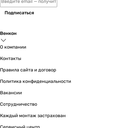
Купить
Подписаться
Kludi 100200500
Венкон
О компании
2 100
грн
Купить
Контакты
Viega 5753 100674
Правила сайта и договор
Политика конфиденциальности
Вакансии
1 665
грн
Купить
Сотрудничество
Alcaplast A401
Каждый монтаж застрахован
Сервисный центр