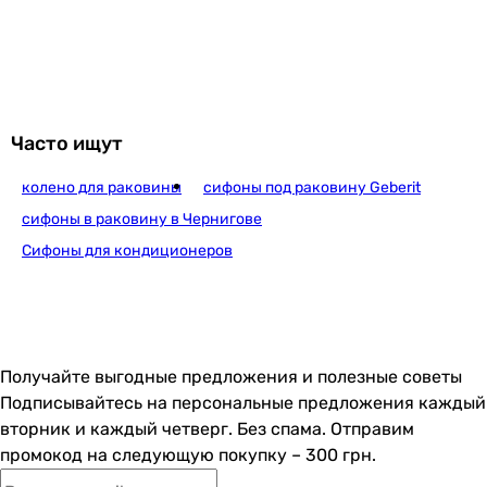
Ghidini Sofia Ø32 х 1 1/4″ (494114)
4 272
грн
Купить
Часто ищут
колено для раковины
сифоны под раковину Geberit
Ghidini Ø32 х 1 1/4″ (529114)
сифоны в раковину в Чернигове
Сифоны для кондиционеров
1 092
грн
Купить
Получайте выгодные предложения и полезные советы
Ghidini Giove Ø32 х 1 1/4 (353114M)
Подписывайтесь на персональные предложения каждый
вторник и каждый четверг. Без спама. Отправим
промокод на следующую покупку – 300 грн.
616
грн