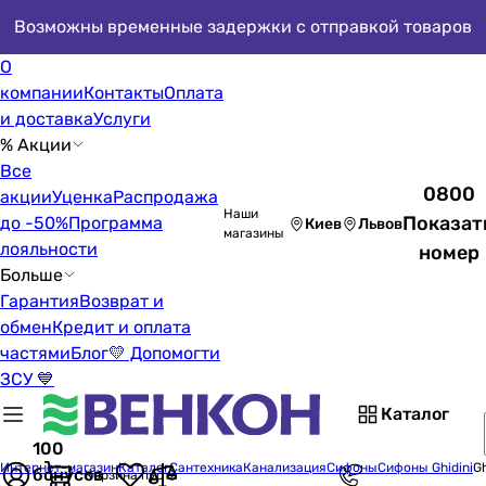
Возможны временные задержки с отправкой товаров
О
компании
Контакты
Оплата
и доставка
Услуги
% Акции
Все
0800
акции
Уценка
Распродажа
Наши
Показат
до -50%
Программа
Киев
Львов
магазины
лояльности
номер
Больше
Гарантия
Возврат и
обмен
Кредит и оплата
частями
Блог
💛 Допомогти
ЗСУ 💙
Каталог
100
Интернет-магазин
Каталог
Сантехника
Канализация
Сифоны
Сифоны Ghidini
Gh
бонусов
Корзина пуста