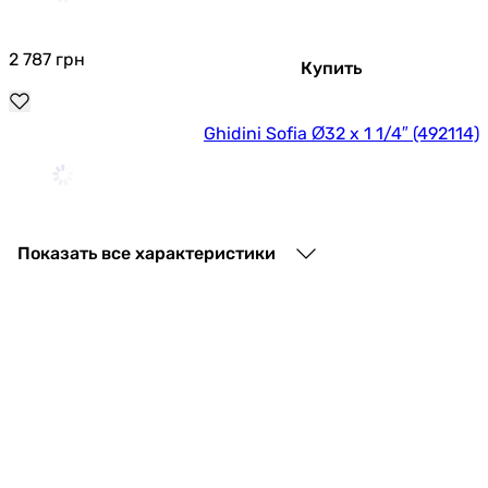
2 787
грн
Купить
Ghidini Sofia Ø32 х 1 1/4″ (492114)
4 164
грн
Купить
Показать все характеристики
Grohe 28920000
2 462
грн
Купить