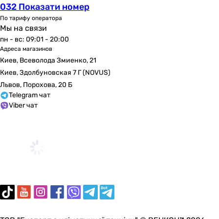
032 Показати номер
-
По тарифу оператора
-
Мы на связи
50 мм
пн - вс: 09:01 - 20:00
-
Адреса магазинов
Перелив
Киев, Всеволода Змиенко, 21
без перелива
Киев, Здолбуновская 7 Г (NOVUS)
без перелива
Львов, Порохова, 20 Б
без перелива
Telegram чат
без перелива
Viber чат
без перелива
без перелива
без перелива
без перелива
без перелива
без перелива
без перелива
Перекрытие слива
без перекрытия