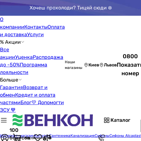
Хочеш прохолоди? Тицяй сюди ❄️
О
компании
Контакты
Оплата
и доставка
Услуги
% Акции
Все
0800
акции
Уценка
Распродажа
Наши
Показат
до -50%
Программа
Киев
Львов
магазины
лояльности
номер
Больше
Гарантия
Возврат и
обмен
Кредит и оплата
частями
Блог
💛 Допомогти
ЗСУ 💙
Каталог
100
Интернет-магазин
Каталог
Сантехника
Канализация
Сифоны
Сифоны Alcaplas
бонусов
Корзина пуста