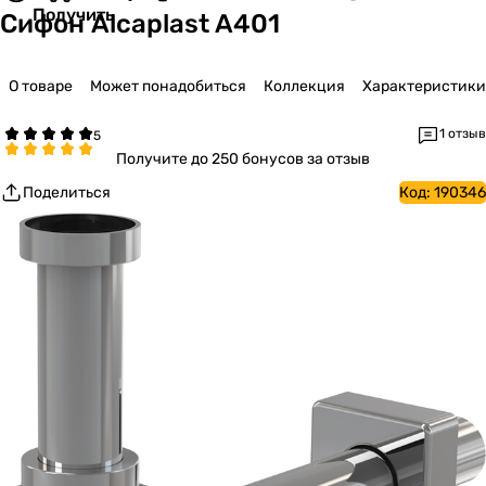
Получить
Сифон Alcaplast A401
О товаре
Может понадобиться
Коллекция
Характеристики
1 отзыв
Получите
до 250 бонусов за отзыв
Поделиться
Код:
190346