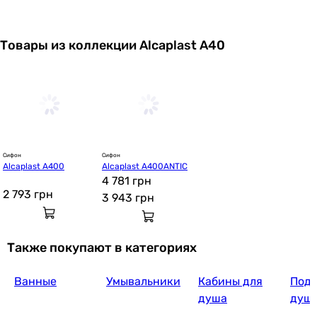
Товары из коллекции Alcaplast A40
Сифон
Сифон
Alcaplast A400
Alcaplast A400ANTIC
4 781 грн
2 793
грн
3 943
грн
Также покупают в категориях
Ванные
Умывальники
Кабины для
Подд
душа
душ