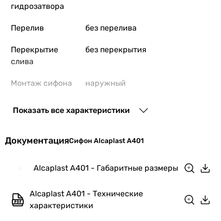
гидрозатвора
Перелив
без перелива
Перекрытие
без перекрытия
слива
Монтаж сифона
наружный
Диаметр
1 1/4 ″
Показать все характеристики
подключения
Диаметр
32 мм
Документация
Сифон Alcaplast A401
подключения к
канализации
Alcaplast A401 - Габаритные размеры
Особенности
без горловины, вертикальный
Alcaplast A401 - Технические
модели
сифон
характеристики
Гидрозатвор
мокрый