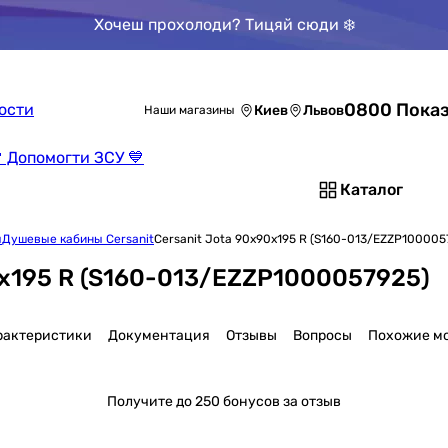
Хочеш прохолоди? Тицяй сюди ❄️
0800 Показ
ости
Киев
Львов
Наши магазины
 Допомогти ЗСУ 💙
Каталог
ы
Душевые кабины Cersanit
Cersanit Jota 90x90x195 R (S160-013/EZZP100005
0x195 R (S160-013/EZZP1000057925)
рактеристики
Документация
Отзывы
Вопросы
Похожие м
Получите
до 250 бонусов за отзыв