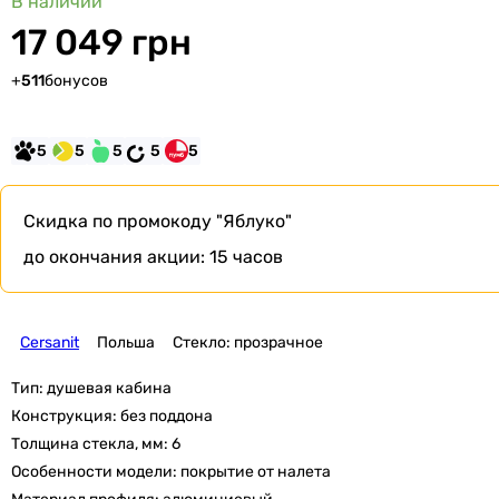
В наличии
17 049 грн
+
511
бонусов
5
5
5
5
5
Скидка по промокоду
"Яблуко"
до окончания акции:
15 часов
Cersanit
Польша
Стекло: прозрачное
Тип:
душевая кабина
Конструкция:
без поддона
Толщина стекла, мм:
6
Особенности модели:
покрытие от налета