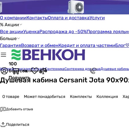
О компании
Контакты
Оплата и доставка
Услуги
% Акции
Все акции
Уценка
Распродажа до -50%
Программа лояльн
Больше
Гарантия
Возврат и обмен
Кредит и оплата частями
Блог

100
Интернет-магазин
Каталог
Сантехника
Сантехника для душа
Душевые кабин
бонусов
Корзина пуста
Получить
Душевая кабина Cersanit Jota 90x9
О товаре
Может понадобиться
Комплекты
Коллекция
Ха
Добавить отзыв
Поделиться