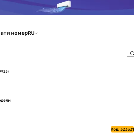
ати номер
RU
7925)
одели
Код:
323331