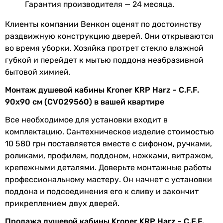
Гарантия производителя — 24 месяца.
Увидели ошибку в описании или характеристиках?
Сообщите нам об этом!
Клиенты компании Венкон оценят по достоинству
раздвижную конструкцию дверей. Они открываются
Сообщить об ошибке
во время уборки. Хозяйка протрет стекло влажной
Характеристики, комплектация и фотографии Kroner KRP
губкой и перейдет к мытью поддона неабразивной
Harz - C.F.F. 90x90 см (CV029560) носят ознакомительный
бытовой химией.
характер и могут изменяться производителем без
уведомления. Магазин не несет ответственности за
Монтаж душевой кабины Kroner KRP Harz - C.F.F.
изменения, внесенные производителем.
90x90 см (CV029560) в вашей квартире
Все необходимое для установки входит в
комплектацию. Сантехническое изделие стоимостью
10 580 грн поставляется вместе с сифоном, ручками,
роликами, профилем, поддоном, ножками, витражом,
крепежными деталями. Доверьте монтажные работы
профессиональному мастеру. Он начнет с установки
поддона и подсоединения его к сливу и закончит
прикреплением двух дверей.
Продажа душевой кабины Kroner KRP Harz - C.F.F.