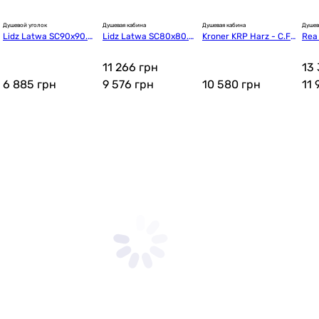
Душевой уголок
Душевая кабина
Душевая кабина
Душев
Lidz Latwa SC90x90.S
Lidz Latwa SC80x80.S
Kroner KRP Harz - C.F.
Rea
AT.LOW.GR (LLSC9090
AT.MID.GR + Kapielka S
F. 90x90 см (CV02956
-K0
SATLOWGR2)
T80x80x26 (LLSC808
0)
11 266 грн
13 
0SATMIDGR2SET)
6 885
грн
9 576
грн
10 580
грн
11 