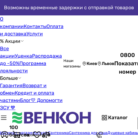
Возможны временные задержки с отправкой товаров
О
компании
Контакты
Оплата
и доставка
Услуги
% Акции
Все
0800
акции
Уценка
Распродажа
Наши
Показат
до -50%
Программа
Киев
Львов
магазины
лояльности
номер
Больше
Гарантия
Возврат и
обмен
Кредит и оплата
частями
Блог
💛 Допомогти
ЗСУ 💙
Каталог
100
Интернет-магазин
Каталог
Сантехника
Сантехника для душа
Душевые кабин
бонусов
Корзина пуста