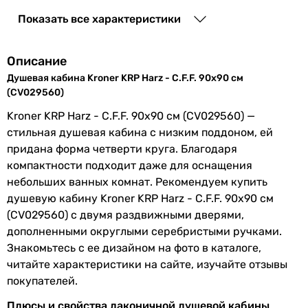
Высота
14.5 см
Показать все характеристики
поддона
Глубина
4.5 см
Описание
поддона
Душевая кабина Kroner KRP Harz - C.F.F. 90x90 см
(CV029560)
Ширина входа
57 см
Kroner KRP Harz - C.F.F. 90x90 см (CV029560) —
Особенности
матовый профиль
стильная душевая кабина с низким поддоном, ей
модели
придана форма четверти круга. Благодаря
компактности подходит даже для оснащения
Материал
алюминий
небольших ванных комнат. Рекомендуем купить
профиля
душевую кабину Kroner KRP Harz - C.F.F. 90x90 см
(CV029560) с двумя раздвижными дверями,
Материал
акрил
дополненными округлыми серебристыми ручками.
поддона
Знакомьтесь с ее дизайном на фото в каталоге,
читайте характеристики на сайте, изучайте отзывы
Комплектация
сифон
, ролики, ручки, профиль,
покупателей.
ножки
, витраж, две двери,
поддон, комплект крепежных
Плюсы и свойства лаконичной душевой кабины