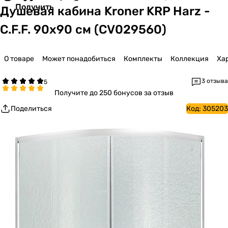
Получить
Душевая кабина Kroner KRP Harz -
C.F.F. 90x90 см (CV029560)
О товаре
Может понадобиться
Комплекты
Коллекция
Ха
3 отзыва
Получите
до 250 бонусов за отзыв
Поделиться
Код:
305203