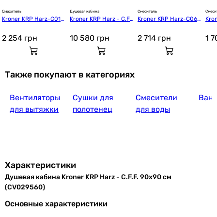
Смеситель
Душевая кабина
Смеситель
Смеси
Kroner KRP Harz-C010
Kroner KRP Harz - C.F.
Kroner KRP Harz-C060 
Kro
 (CV023605)
G. 90x90 см (CV02956
(CV023608)
(CV
1)
2 254
грн
10 580
грн
2 714
грн
1 
Также покупают в категориях
Вентиляторы
Сушки для
Смесители
Ван
для вытяжки
полотенец
для воды
Характеристики
Душевая кабина Kroner KRP Harz - C.F.F. 90x90 см
(CV029560)
Основные характеристики