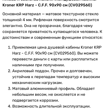
деталей
Kroner KRP Harz - C.F.F. 90x90 см (CV029560)
Основной материал — матовое текстурное стекло
Производство
Польша
толщиной 4 мм. Рифленая поверхность смотрится
элегантно. Она не прозрачная, благодаря чему
Коллекции
Harz
сохраняется приватность купающегося человека. К
достоинствам и современным функциям относятся:
Физические характеристики
Приемлемая цена душевой кабины Kroner KRP
Ширина
89 см,
90 см
Harz - C.F.F. 90x90 см (CV029560). Вы можете
перевести деньги с карты или расплатиться
Глубина
89 см,
90 см
наличными при получении.
Высота
197,5 см
Акриловый поддон. Прочен и долговечен,
устойчив к перепадам температур и высоким
Цвет профиля
сатин
механическим нагрузкам.
Матовый алюминиевый профиль. Обладает
Гарантия
небольшим весом, не окисляется и не
подвергается коррозии.
Гарантия
24 мес.
Возможность длительной эксплуатации.