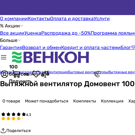
О компании
Контакты
Оплата и доставка
Услуги
% Акции
Все акции
Уценка
Распродажа до -50%
Программа лояльн
Больше
Гарантия
Возврат и обмен
Кредит и оплата частями
Блог

100
Интернет-магазин
Каталог
Вентиляция
Бытовые вентиляторы
Вытяжные вен
бонусов
Корзина пуста
Получить
Вытяжной вентилятор Домовент 100
О товаре
Может понадобиться
Комплекты
Коллекция
Ха
Поделиться