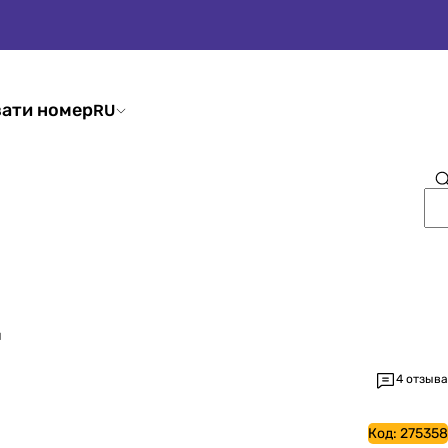
ати номер
RU
и
4 отзыва
Код:
275358