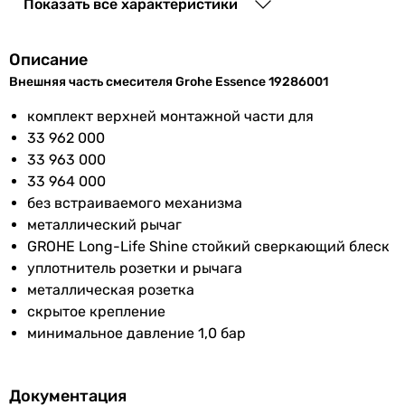
Показать все характеристики
Подключение
к водопроводу
Основные характеристики
Назначение
Примечание к
для монтажа требуется
Описание
для душа
смесителям
универсальная встраиваемая
Внешняя часть смесителя Grohe Essence 19286001
для душа
часть смесителя для ванной
для душа
комплект верхней монтажной части для
или душа GROHE Rapido E
для душа
33 962 000
(35501000) или (33962000,
для душа
33 963 000
33963000, 33964000)
для душа
33 964 000
для душа
Материал
металл
без встраиваемого механизма
для душа
металлический рычаг
Производство
Китай
для душа
GROHE Long-Life Shine cтойкий сверкающий блеск
для душа
уплотнитель розетки и рычага
Коллекции
Essence
для душа
металлическая розетка
Тип
скрытое крепление
Комплектация
внешняя декоративно-
внешняя часть смесителя
минимальное давление 1,0 бар
изделия
монтажная панель, ручка(ки)
внешняя часть смесителя
управления
внешняя часть смесителя
внешняя часть смесителя
Документация
EAN
4005176307294