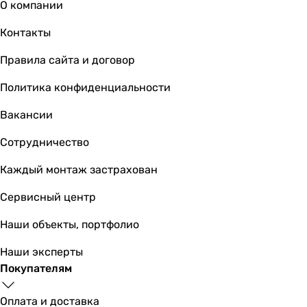
О компании
-
-
Контакты
без лейки (ручного душа)
Правила сайта и договор
-
Особенности смесителя
Политика конфиденциальности
-
-
Вакансии
-
Сотрудничество
-
картриджный смеситель
Каждый монтаж застрахован
картриджный смеситель
-
Сервисный центр
картриджный смеситель
Наши объекты, портфолио
-
-
Наши эксперты
картриджный смеситель
Покупателям
Подключение
к водопроводу
Оплата и доставка