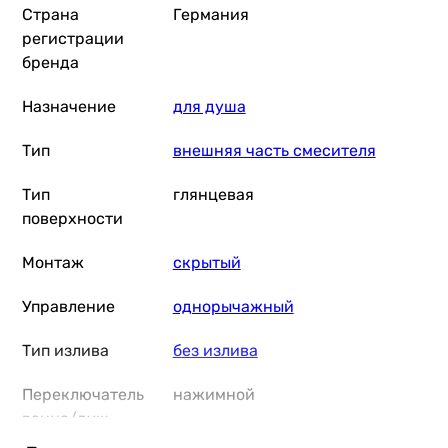
Страна
Германия
регистрации
бренда
9 821
грн
Купить
Назначение
для душа
Grohe Eurocube 24094000
Тип
внешняя часть смесителя
Тип
глянцевая
поверхности
13 446
грн
Купить
Монтаж
скрытый
Управление
однорычажный
Grohe Eurosmart New 24043003
Тип излива
без излива
Переключатель
нажимной
6 966
грн
ванна/душ
Купить