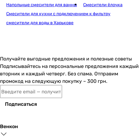
нажимной
Напольные смесители для ванны
Смесители ёлочка
нажимной
Смесители для кухни с подключением к фильтру
-
смесители для воды в Харькове
нажимной
-
нажимной
нажимной
-
Получайте выгодные предложения и полезные советы
-
Подписывайтесь на персональные предложения каждый
нажимной
вторник и каждый четверг. Без спама. Отправим
-
промокод на следующую покупку – 300 грн.
Оснащение
-
без лейки (ручного душа)
Подписаться
-
без лейки (ручного душа)
-
Венкон
без лейки (ручного душа)
без лейки (ручного душа)