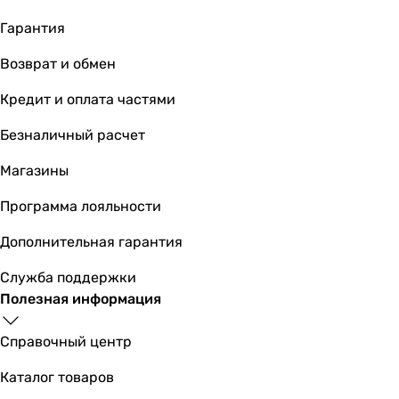
к водопроводу
к водопроводу
Гарантия
к водопроводу
Возврат и обмен
к водопроводу
к водопроводу
Кредит и оплата частями
к водопроводу
к водопроводу
Безналичный расчет
к водопроводу
Магазины
к водопроводу
к водопроводу
Программа лояльности
Размер картриджа смесителя
-
Дополнительная гарантия
-
Служба поддержки
-
Полезная информация
-
-
Справочный центр
-
-
Каталог товаров
-