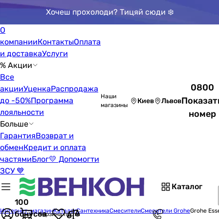
Хочеш прохолоди? Тицяй сюди ❄️
О
компании
Контакты
Оплата
и доставка
Услуги
% Акции
Все
0800
акции
Уценка
Распродажа
Наши
Показат
до -50%
Программа
Киев
Львов
магазины
лояльности
номер
Больше
Гарантия
Возврат и
обмен
Кредит и оплата
частями
Блог
💛 Допомогти
ЗСУ 💙
Каталог
100
Интернет-магазин
Каталог
Сантехника
Смесители
Смесители Grohe
Grohe Ess
бонусов
Корзина пуста