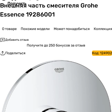
Получить
Внешняя часть смесителя Grohe
Essence 19286001
О товаре
Похожие модели
Может понадобиться
Коллекци
Добавить отзыв
Получите
до 250 бонусов за отзыв
Поделиться
Код:
124902