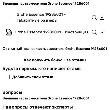
внешняя часть смесителя
Внешняя часть смесителя Grohe Essence 19286001
внешняя часть смесителя
Физические характеристики
Grohe Essence 19286001 -
внешняя часть смесителя
Габаритные размеры
внешняя часть смесителя
Цвет
хром
внешняя часть смесителя
Grohe Essence 19286001 - Инструкция
внешняя часть смесителя
Гарантия
внешняя часть смесителя
Тип поверхности
Гарантия
72 мес.
Отзывы
Внешняя часть смесителя Grohe Essence 19286001
глянцевая
глянцевая
Увидели ошибку в описании или характеристиках?
Как получить бонусы за отзывы
глянцевая
Сообщите нам об этом!
глянцевая
Будьте первым, кто напишет отзыв
Сообщить об ошибке
глянцевая
Добавить свой отзыв
Характеристики, комплектация и фотографии Grohe Essence
глянцевая
19286001 носят ознакомительный характер и могут
глянцевая
изменяться производителем без уведомления. Магазин не
глянцевая
Вопросы
несет ответственности за изменения, внесенные
глянцевая
Внешняя часть смесителя Grohe Essence 19286001
производителем.
глянцевая
На вопросы отвечают эксперты
глянцевая