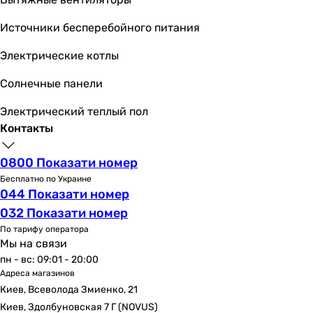
латунь
Источники бесперебойного питания
латунь
латунь
Электрические котлы
латунь
-
Солнечные панели
-
Электрический теплый пол
-
Контакты
латунь
Производство
0800 Показати номер
Китай
Бесплатно по Украине
Китай
044 Показати номер
Китай
032 Показати номер
Германия
По тарифу оператора
Китай
Мы на связи
Германия
пн - вс: 09:01 - 20:00
Германия
Адреса магазинов
Германия
Киев, Всеволода Змиенко, 21
Китай
Киев, Здолбуновская 7 Г (NOVUS)