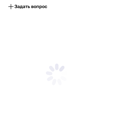
Монтаж
Задать вопрос
скрытый
скрытый
скрытый
скрытый, настенный
скрытый
скрытый, настенный
скрытый, настенный
скрытый, настенный
скрытый, настенный
скрытый, настенный
настенный
Управление
однорычажный
однорычажный
однорычажный
однорычажный
однорычажный