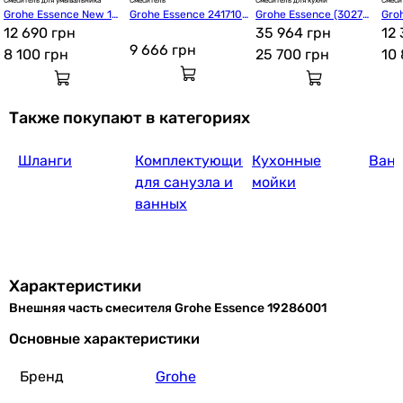
Смеситель для умывальника
Смеситель
Смеситель для кухни
Смеси
Grohe Essence New 19
Grohe Essence 241710
Grohe Essence (30270
Gro
12 366
грн
Купить
408001
12 690 грн
01
AL0)
35 964 грн
624
12
9 666
грн
8 100
грн
25 700
грн
10
Grohe Eurocube 24062000
Также покупают в категориях
Шланги
Комплектующие
Кухонные
Ван
12 150
грн
Купить
для санузла и
мойки
ванных
Grohe Plus 24059003
Характеристики
Внешняя часть смесителя Grohe Essence 19286001
8 060
грн
Купить
Основные характеристики
Бренд
Grohe
Grohe Europlus 19537002