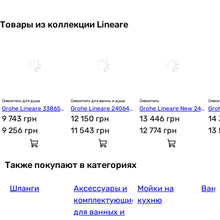
Товары из коллекции Lineare
19 787
грн
Купить
Grohe BauLoop 23335000
Смеситель для душа
Смеситель для ванны и душа
Смеситель
Смеси
Grohe Lineare 338650
Grohe Lineare 240640
Grohe Lineare New 24
Gro
3 250
грн
Купить
00
9 743 грн
01
12 150 грн
095001
13 446 грн
01
14 
9 256
грн
11 543
грн
12 774
грн
13
Grohe BauEdge 23758000
Также покупают в категориях
Шланги
Аксессуары и
Мойки на
Ван
3 454
грн
Купить
комплектующие
кухню
для ванных и