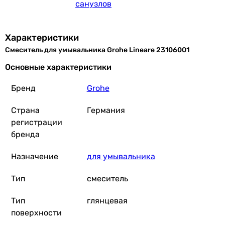
санузлов
Grohe BauLoop 23762000
Характеристики
Смеситель для умывальника Grohe Lineare 23106001
4 463
грн
Купить
Основные характеристики
Бренд
Grohe
Grohe Eurosmart Cosmopolitan 3282500E
Страна
Германия
регистрации
бренда
5 346
грн
Купить
Назначение
для умывальника
Grohe Lineare 23405001
Тип
смеситель
Тип
глянцевая
поверхности