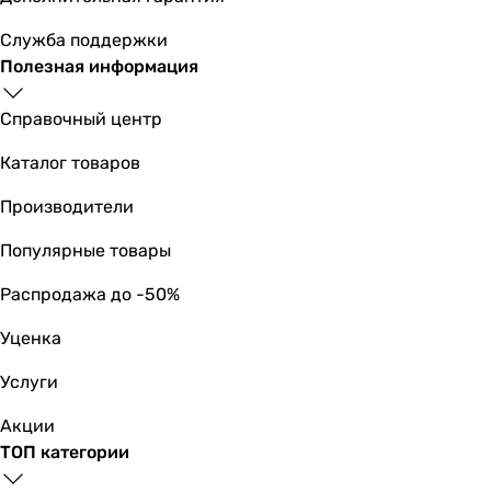
Размер картриджа смесителя
28 мм
Служба поддержки
28 мм
Полезная информация
28 мм
28 мм
Справочный центр
28 мм
28 мм
Каталог товаров
28 мм
Производители
28 мм
35 мм
Популярные товары
28 мм
-
Распродажа до -50%
Материал
Уценка
-
латунь
Услуги
латунь
латунь
Акции
латунь
ТОП категории
латунь