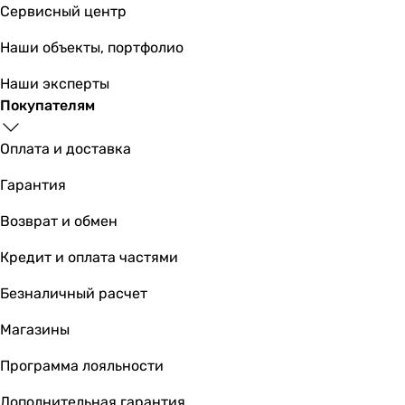
Сервисный центр
картриджный смеситель
картриджный смеситель
Наши объекты, портфолио
картриджный смеситель
картриджный смеситель
Наши эксперты
картриджный смеситель, высокий смеситель (от 30 см)
Покупателям
картриджный смеситель
Подключение
Оплата и доставка
к водопроводу
Гарантия
к водопроводу
к водопроводу
Возврат и обмен
к водопроводу
к водопроводу
Кредит и оплата частями
к водопроводу
Безналичный расчет
к водопроводу
к водопроводу
Магазины
к водопроводу
к водопроводу
Программа лояльности
к водопроводу
Дополнительная гарантия