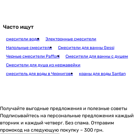
стационарный
стационарный
стационарный
стационарный
Часто ищут
стационарный
стационарный
смесители воды
Электронные смесители
стационарный
Напольные смесители
Смесители для ванны Gessi
стационарный
Черные смесители Paffoni
Смесители для ванны с душем
Форма излива
-
Смесители для душа из нержавейки
Г-образный
смеситель для воды в Чернигове
краны для воды Santan
Г-образный
Г-образный
Г-образный
Г-образный
-
Получайте выгодные предложения и полезные советы
-
Подписывайтесь на персональные предложения каждый
Г-образный
вторник и каждый четверг. Без спама. Отправим
-
промокод на следующую покупку – 300 грн.