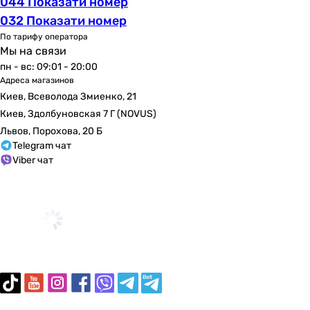
044 Показати номер
3/8 ″
032 Показати номер
3/8 ″
По тарифу оператора
3/8 ″
Мы на связи
3/8 ″
пн - вс: 09:01 - 20:00
3/8 ″
Адреса магазинов
3/8 ″
Киев, Всеволода Змиенко, 21
3/8 ″
Киев, Здолбуновская 7 Г (NOVUS)
3/8 ″
Львов, Порохова, 20 Б
3/8 ″
Telegram чат
3/8 ″
Viber чат
Коллекции
Lineare
Lineare
Eurocube
Essence
Grandera
BauLoop
BauEdge