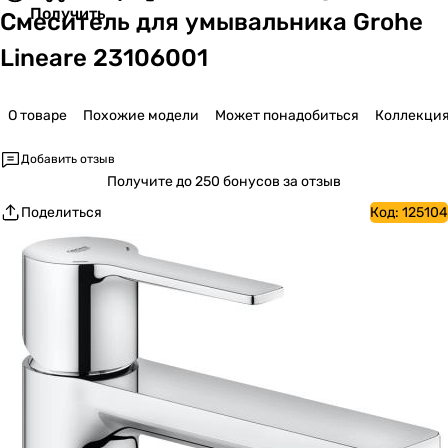
Получить
Смеситель для умывальника Grohe
Lineare 23106001
О товаре
Похожие модели
Может понадобиться
Коллекци
Добавить отзыв
Получите
до 250 бонусов за отзыв
Поделиться
Код:
125104