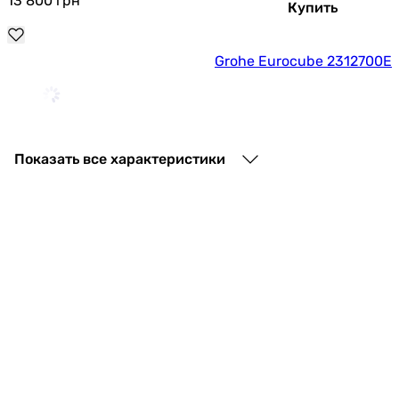
13 800
грн
Купить
Grohe Eurocube 2312700E
11 826
грн
Купить
Показать все характеристики
Grohe Essence S-Size 32898001
9 491
грн
Купить
Grohe Grandera 23303000