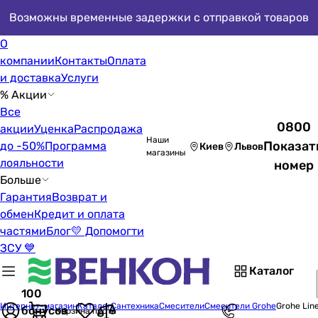
Возможны временные задержки с отправкой товаров
О
компании
Контакты
Оплата
и доставка
Услуги
% Акции
Все
0800
акции
Уценка
Распродажа
Наши
Показат
до -50%
Программа
Киев
Львов
магазины
лояльности
номер
Больше
Гарантия
Возврат и
обмен
Кредит и оплата
частями
Блог
💛 Допомогти
ЗСУ 💙
Каталог
100
Интернет-магазин
Каталог
Сантехника
Смесители
Смесители Grohe
Grohe Lin
бонусов
Корзина пуста