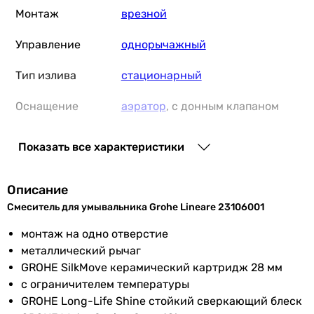
19 443
грн
Купить
Монтаж
врезной
Управление
однорычажный
Hansgrohe Logis 100 71100000
Тип излива
стационарный
Оснащение
аэратор
, с донным клапаном
5 402
грн
Купить
Особенности
картриджный смеситель
Показать все характеристики
смесителя
Основные характеристики
Назначение
Подключение
к водопроводу
Описание
для умывальника
Смеситель для умывальника Grohe Lineare 23106001
для умывальника
Размер
28 мм
для умывальника
картриджа
монтаж на одно отверстие
для умывальника
смесителя
металлический рычаг
для умывальника
GROHE SilkMove керамический картридж 28 мм
Производство
Германия
для умывальника
с ограничителем температуры
для умывальника
GROHE Long-Life Shine cтойкий сверкающий блеск
Диаметр
3/8 ″