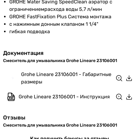
для умывальника
GROHE Water Saving SpeedClean аэратор с
подключения
для умывальника
ограничениемрасхода воды 5,7 л/мин
для умывальника
GROHE FastFixation Plus Система монтажа
Коллекции
Lineare
для умывальника
с нажимным донным клапаном 1 1/4"
Тип
гибкая подводка
Комплектация
с донным клапаном, смеситель,
смеситель
изделия
шланги для подвода воды,
смеситель
донный клапан, крепежный
смеситель
Документация
набор
смеситель
Смеситель для умывальника Grohe Lineare 23106001
смеситель
Дополнительно
ограничитель температуры
Grohe Lineare 23106001 - Габаритные
смеситель
размеры
смеситель
EAN
4005176409110
смеситель
Grohe Lineare 23106001 - Инструкция
смеситель
Физические характеристики
смеситель
Цвет
хром
смеситель
Отзывы
Тип поверхности
Смеситель для умывальника Grohe Lineare 23106001
глянцевая
Гарантия
глянцевая
Как получить бонусы за отзывы