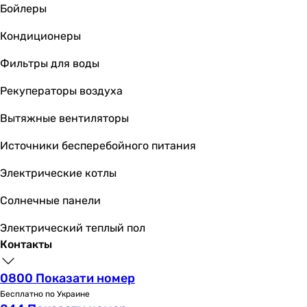
латунь
Бойлеры
-
Кондиционеры
латунь
латунь
Фильтры для воды
латунь
Производство
Рекуператоры воздуха
Германия
Вытяжные вентиляторы
Германия
Германия
Источники бесперебойного питания
Германия
Германия
Электрические котлы
Таиланд
Солнечные панели
Китай
Китай
Электрический теплый пол
Таиланд
Контакты
Германия
Германия
0800 Показати номер
Диаметр подключения
Бесплатно по Украине
3/8 ″