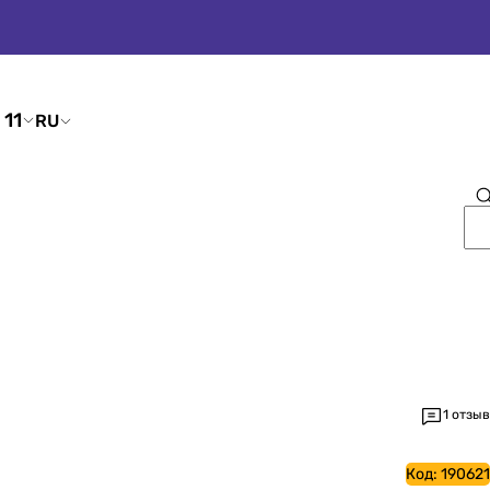
 11
RU
1 отзыв
Код:
190621