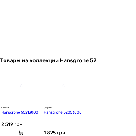
Товары из коллекции Hansgrohe 52
Сифон
Сифон
Hansgrohe 55213000
Hansgrohe 52053000
2 519
грн
1 825
грн