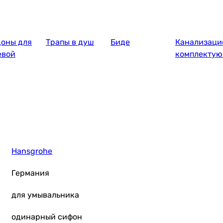
оны для
Трапы в душ
Биде
Канализаци
евой
комплекту
Hansgrohe
Германия
для умывальника
одинарный сифон