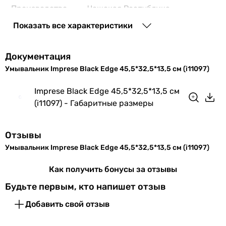
Производство
Чешская Республика
Показать все характеристики
Коллекции
Black Edge
Физические характеристики
Документация
Умывальник Imprese Black Edge 45,5*32,5*13,5 см (i11097)
Ширина
45.5 см
Imprese Black Edge 45,5*32,5*13,5 см
Глубина
32.5 см
(i11097) - Габаритные размеры
Высота
13.5 см
Отзывы
Цвет
белый
Умывальник Imprese Black Edge 45,5*32,5*13,5 см (i11097)
Габариты в упаковке
Как получить бонусы за отзывы
Будьте первым, кто напишет отзыв
Ширина в
430 мм
упаковке
Добавить свой отзыв
Высота в
220 мм