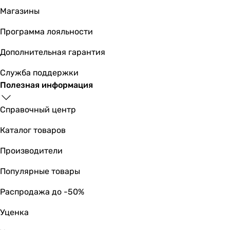
накладная, чаша
Магазины
накладная, чаша
Программа лояльности
накладная, чаша
накладная, чаша
Дополнительная гарантия
накладная, чаша
накладная, чаша
Служба поддержки
накладная, чаша
Полезная информация
накладная
Установка
Справочный центр
на столешницу
Каталог товаров
на столешницу
на столешницу
Производители
на столешницу
на столешницу
Популярные товары
на столешницу
Распродажа до -50%
на столешницу
на столешницу
Уценка
на столешницу