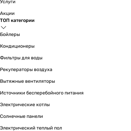
на столешницу
Услуги
на столешницу
Акции
Перелив
ТОП категории
без перелива
без перелива
Бойлеры
без перелива
без перелива
Кондиционеры
без перелива
без перелива
Фильтры для воды
без перелива
Рекуператоры воздуха
без перелива
без перелива
Вытяжные вентиляторы
без перелива
без перелива
Источники бесперебойного питания
Расположение отверстия смесителя
Электрические котлы
без отверстия
без отверстия
Солнечные панели
без отверстия
без отверстия
Электрический теплый пол