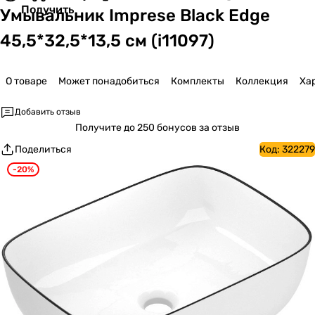
Получить
Умывальник Imprese Black Edge
45,5*32,5*13,5 см (i11097)
О товаре
Может понадобиться
Комплекты
Коллекция
Ха
Добавить отзыв
Получите
до 250 бонусов за отзыв
Поделиться
Код:
322279
-20%