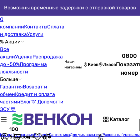
Возможны временные задержки с отправкой товаров
О
компании
Контакты
Оплата
и доставка
Услуги
% Акции
Все
0800
акции
Уценка
Распродажа
Наши
Показат
до -50%
Программа
Киев
Львов
магазины
лояльности
номер
Больше
Гарантия
Возврат и
обмен
Кредит и оплата
частями
Блог
💛 Допомогти
ЗСУ 💙
Каталог
100
Интернет-магазин
Каталог
Сантехника
Для умывальника
Раковины (умываль
бонусов
Корзина пуста