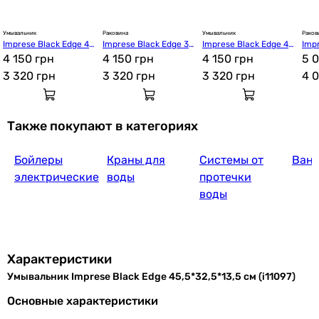
Умывальник
Раковина
Умывальник
Раков
Imprese Black Edge 41,
Imprese Black Edge 38,
Imprese Black Edge 41,
Impr
5*41,5*14,5 см (i11096)
4 150 грн
5*38,5*13,5 см (i11095)
4 150 грн
5*41,5*13,5 см (i11094)
4 150 грн
5*35
5 
3 320
грн
3 320
грн
3 320
грн
4 
Также покупают в категориях
Бойлеры
Краны для
Системы от
Ван
электрические
воды
протечки
воды
Характеристики
Умывальник Imprese Black Edge 45,5*32,5*13,5 см (i11097)
Основные характеристики