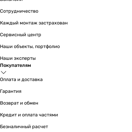
Cersanit Crea 50 (K11
Сотрудничество
Каждый монтаж застрахован
Сервисный центр
7 639
грн
Куп
Наши объекты, портфолио
Rea Kelly Mini 
Наши эксперты
Покупателям
Оплата и доставка
2 948
грн
Гарантия
Основные характеристики
Возврат и обмен
Тип раковины
Кредит и оплата частями
накладная, чаша
накладная, чаша
Безналичный расчет
накладная, чаша