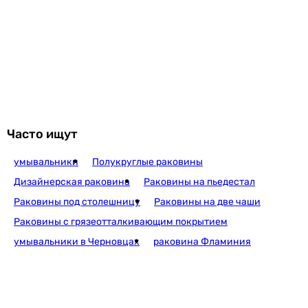
4 274
грн
Купить
Q-Tap Tern White + донный клапан PU0
3 400
грн
Купить
Часто ищут
умывальники
Полукруглые раковины
Calani Gloria 48
Дизайнерская раковина
Раковины на пьедестал
Раковины под столешницу
Раковины на две чаши
Раковины с грязеотталкивающим покрытием
5 255
грн
умывальники в Черновцах
раковина Фламиния
Fabiano Laveo T485x3