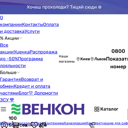
Хочеш прохолоди? Тицяй сюди ❄️
О
компании
Контакты
Оплата
и доставка
Услуги
% Акции
Все
0800
акции
Уценка
Распродажа
Наши
Показат
до -50%
Программа
Киев
Львов
магазины
лояльности
номер
Больше
Гарантия
Возврат и
обмен
Кредит и оплата
частями
Блог
💛 Допомогти
ЗСУ 💙
Каталог
100
Интернет-магазин
Каталог
Сантехника
Канализация
Комплектующие для сиф
бонусов
Корзина пуста